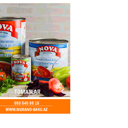
2026
- 16:15
121
 və Suriyanın xarici işlər
ri görüşəcək
2026
- 16:00
124
n ondan narazıdır
2026
- 15:45
158
tanlıqda İNSİDENT: mollanı
 həbs olundu
2026
- 15:30
95
adan İDDİA: Şimali Koreya