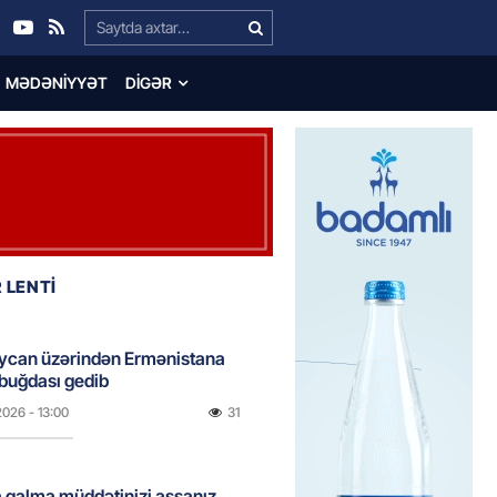
Search…
MƏDƏNIYYƏT
DIGƏR
 LENTİ
ycan üzərindən Ermənistana
buğdası gedib
2026
- 13:00
31
qalma müddətinizi aşsanız,