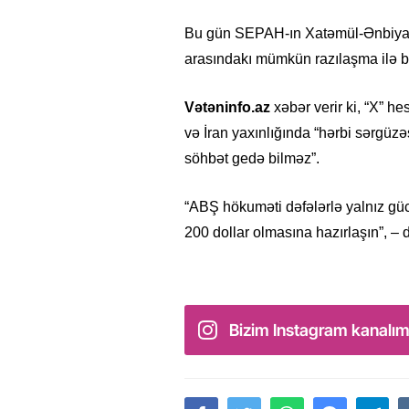
Bu gün SEPAH-ın Xatəmül-Ənbiya Q
arasındakı mümkün razılaşma ilə b
Vətəninfo.az
xəbər verir ki, “X” h
və İran yaxınlığında “hərbi sərgüz
söhbət gedə bilməz”.
“ABŞ hökuməti dəfələrlə yalnız güc 
200 dollar olmasına hazırlaşın”, – 
Bizim Instagram kanalım