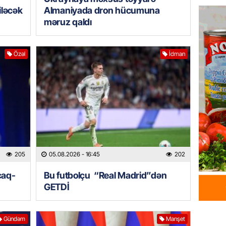
05.08.
iləcək
Almaniyada dron hücumuna
məruz qaldı
GÜNDƏM
Türkiyə
nazirlə
Özəl
İdman
05.08.
MANŞET
Paşinya
05.08.
HADISƏ
Qəbiris
205
05.08.2026
- 16:45
202
söydü,
caq-
Bu futbolçu “Real Madrid”dən
05.08.
GETDİ
BANNER
Ukrayn
Gündəm
Manşet