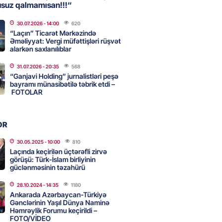
usuz qalmamısan!!!“
30.07.2026
- 14:00
620
ada Xirosima qurbanlarının
“Laçın” Ticarət Mərkəzində
i yad ediləcək
Əməliyyat: Vergi müfəttişləri rüşvət
alarkən saxlanılıblar
2026
- 10:00
72
31.07.2026
- 20:35
568
“Ganjavi Holding” jurnalistləri peşə
bayramı münasibətilə təbrik etdi –
Qənizadə açıqlama verdi
FOTOLAR
2026
- 09:45
72
OR
bölgəsində problem bitdi –
30.05.2025
- 10:00
810
Şurvan kanalını qısa müddətdə
Laçında keçirilən üçtərəfli zirvə
görüşü: Türk-İslam birliyinin
lədi
güclənməsinin təzahürü
2026
- 22:08
322
28.10.2024
- 14:35
1180
Ankarada Azərbaycan-Türkiyə
Gənclərinin Yaşıl Dünya Naminə
Həmrəylik Forumu keçirildi –
 “Sabah” Danimarkada “Orhus”
FOTO/VİDEO