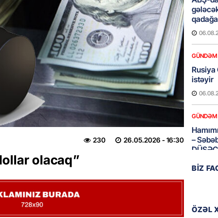
gələcək
qadağa 
06.08.
GÜNDƏM
Rusiya
istəyir
06.08.
GÜNDƏM
Hamımı
– Səbəb
230
26.05.2026
- 16:30
DÜŞƏC
ollar olacaq”
06.08.
BIZ F
BANNER
“Kaddeh
VÖEN-si
ÖZƏL 