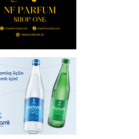
 Bank-ın istiqrazlarına tələbat
ış həcmini üç dəfəyə yaxın
i
2026
- 16:59
203
bolçu “Real Madrid”dən GETDİ
2026
- 16:45
202
 HHQ-nin ilk qadın generalı oldu
2026
- 16:30
203
 və universitetlərə yaxın ev
ların diqqətinə: Kirayə
da son vəziyyət