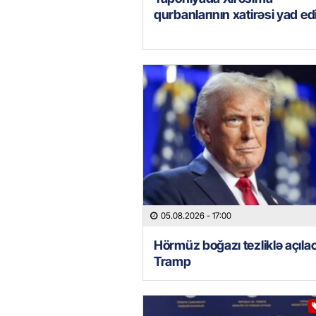
qurbanlarının xatirəsi yad ed
05.08.2026
- 17:00
Hörmüz boğazı tezliklə açıla
Tramp