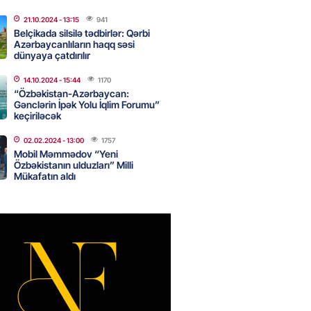
lə qarşılaşacaq
21.10.2024
- 13:15
941
2026
- 17:45
327
Belçikada silsilə tədbirlər: Qərbi
Azərbaycanlıların haqq səsi
dünyaya çatdırılır
aya məxsus təyyarə
14.10.2024
- 15:44
1170
yada dron hücumuna məruz
“Özbəkistan-Azərbaycan:
Gənclərin İpək Yolu İqlim Forumu”
keçiriləcək
2026
- 17:30
186
02.02.2024
- 13:00
1757
Mobil Məmmədov “Yeni
Özbəkistanın ulduzları” Milli
 min manatlıq qızıl-zinət
Mükafatın aldı
ı oğurlayan şəxs saxlanılıb
2026
- 17:15
109
boğazı tezliklə açılacaq- Tramp
2026
- 17:00
205