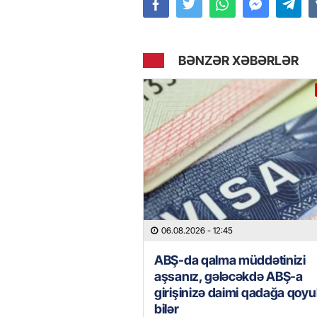
BƏNZƏR XƏBƏRLƏR
06.08.2026
- 12:45
ABŞ-da qalma müddətinizi
aşsanız, gələcəkdə ABŞ-a
girişinizə daimi qadağa qoyu
bilər