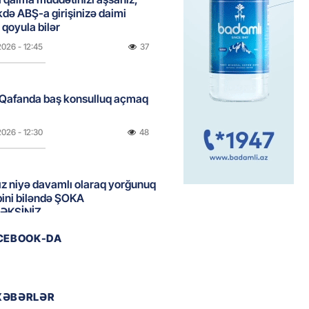
də ABŞ-a girişinizə daimi
qoyula bilər
2026
- 12:45
37
 Qafanda baş konsulluq açmaq
2026
- 12:30
48
z niyə davamlı olaraq yorğunuq
ini biləndə ŞOKA
ƏKSİNİZ
2026
- 12:15
44
ACEBOOK-DA
 Bulvar” restoranında şok olay:
z fəaliyyət, şişirdilmiş hesab :
XƏBƏRLƏR