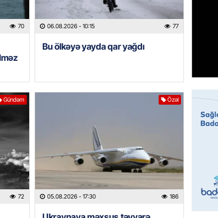
REKLAM
Kapital
buraxıl
70
06.08.2026
- 10:15
77
üstələd
Bu ölkəyə yayda qar yağdı
05.08.
ilməz
İDMAN
Bu fut
05.08.
Gündəm
Özəl
DÜNYA
Türkiyə
05.08.
GÜNDƏM
Metroya
axtaran
72
05.08.2026
- 17:30
186
bazarın
Ukraynaya məxsus təyyarə