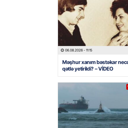
06.08.2026
- 11:15
Məşhur xanım bəstəkar nec
qətlə yetirildi? – VİDEO