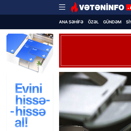
ANA SƏHIFƏ
ÖZƏL
GÜNDƏM
SI