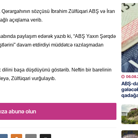
Müştəri
06.08.
ərargahının sözçüsü İbrahim Zülfüqari ABŞ və İran
ağlı açıqlama verib.
ÖZƏL
Köpəkba
esabında paylaşım edərək yazıb ki, “ABŞ Yaxın Şərqdə
onlarla
ALİMLƏ
əştlərini” davam etdirdiyi müddətcə razılaşmadan
06.08.
GÜNDƏM
dilini başa düşdüyünü göstərib. Neftin bir barelinin
Ceyhun
06.08.
deyə, Zülfüqari vurğulayıb.
səfəri 
ABŞ-da
gələcək
06.08.
qadağa
BANNER
ıza abunə olun
Məşhur
yetiril
06.08.