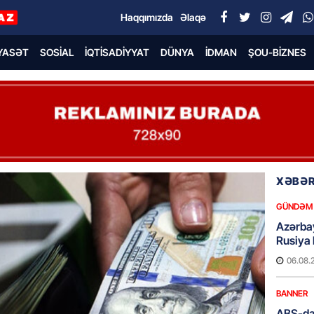
Haqqımızda
Əlaqə
YASƏT
SOSIAL
İQTISADIYYAT
DÜNYA
İDMAN
ŞOU-BIZNES
XƏBƏR
GÜNDƏM
Azərba
Rusiya 
06.08.
BANNER
ABŞ-da 