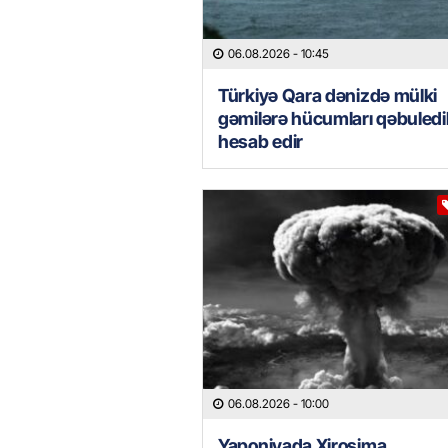
06.08.2026
- 10:45
Türkiyə Qara dənizdə mülki
gəmilərə hücumları qəbuled
hesab edir
06.08.2026
- 10:00
Yaponiyada Xirosima