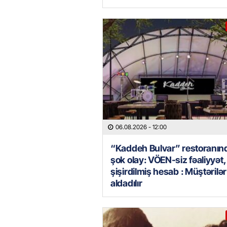
06.08.2026
- 12:00
“Kaddeh Bulvar” restoranın
şok olay: VÖEN-siz fəaliyyət,
şişirdilmiş hesab : Müştərilər
aldadılır