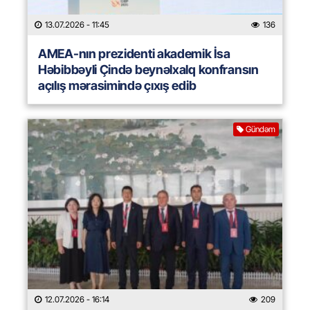
13.07.2026
- 11:45
136
AMEA-nın prezidenti akademik İsa
Həbibbəyli Çində beynəlxalq konfransın
açılış mərasimində çıxış edib
Gündəm
12.07.2026
- 16:14
209