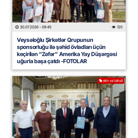
30.07.2026
- 09:45
120
Veysəloğlu Şirkətlər Qrupunun
sponsorluğu ilə şəhid övladları üçün
keçirilən “Zəfər” Amerika Yay Düşərgəsi
uğurla başa çatdı -FOTOLAR
elm və təhsil