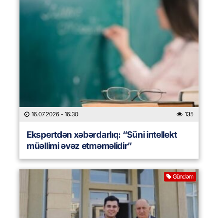
16.07.2026
- 16:30
135
Ekspertdən xəbərdarlıq: “Süni intellekt
müəllimi əvəz etməməlidir”
Gündəm