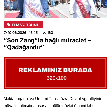
ELM VƏ TƏHSIL
10.06.2026
- 15:45
163
“Son Zəng”lə bağlı müraciət –
“Qadağandır”
Məktəbəqədər və Ümumi Təhsil üzrə Dövlət Agentliyinin
müvafiq təlimatına əsasən, bütün dövlət ümumi təhsil