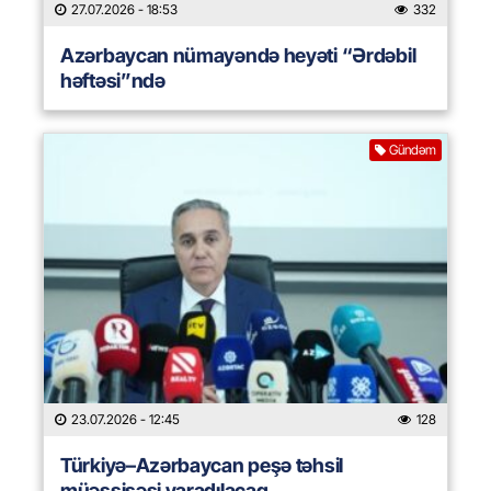
27.07.2026
- 18:53
332
Azərbaycan nümayəndə heyəti “Ərdəbil
həftəsi”ndə
Gündəm
23.07.2026
- 12:45
128
Türkiyə–Azərbaycan peşə təhsil
müəssisəsi yaradılacaq