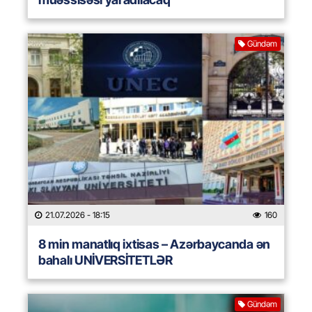
Gündəm
21.07.2026
- 18:15
160
8 min manatlıq ixtisas – Azərbaycanda ən
bahalı UNİVERSİTETLƏR
Gündəm