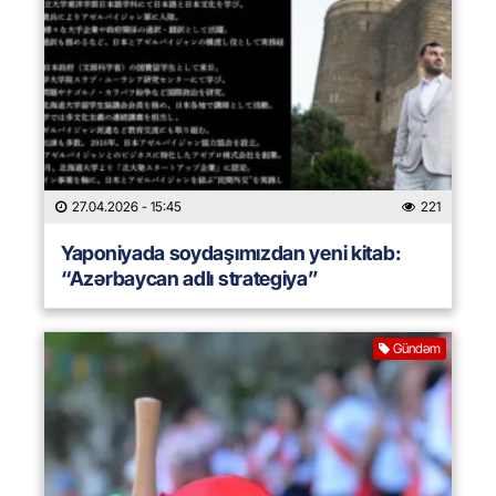
27.04.2026
- 15:45
221
Yaponiyada soydaşımızdan yeni kitab:
“Azərbaycan adlı strategiya”
Gündəm