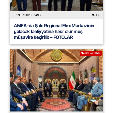
29.07.2026
- 14:16
108
AMEA-da Şəki Regional Elmi Mərkəzinin
gələcək fəaliyyətinə həsr olunmuş
müşavirə keçirilib – FOTOLAR
elm və təhsil