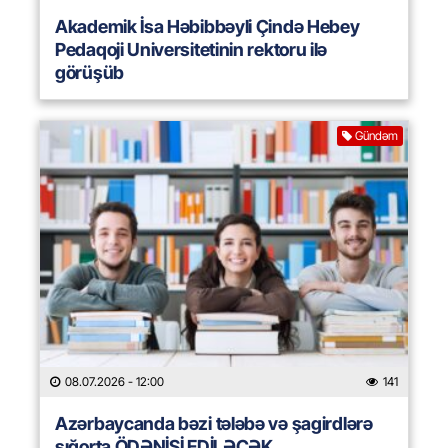
Akademik İsa Həbibbəyli Çində Hebey
Pedaqoji Universitetinin rektoru ilə
görüşüb
Gündəm
08.07.2026
- 12:00
141
Azərbaycanda bəzi tələbə və şagirdlərə
sığorta ÖDƏNİŞİ EDİLƏCƏK