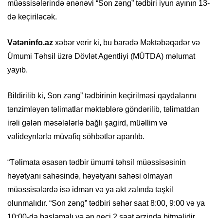
müəssisələrində ənənəvi “Son zəng” tədbiri iyun ayının 13-
də keçiriləcək.
Vətəninfo.az
xəbər verir ki, bu barədə Məktəbəqədər və
Ümumi Təhsil üzrə Dövlət Agentliyi (MÜTDA) məlumat
yayıb.
Bildirilib ki, Son zəng” tədbirinin keçirilməsi qaydalarını
tənzimləyən təlimatlar məktəblərə göndərilib, təlimatdan
irəli gələn məsələlərlə bağlı şagird, müəllim və
valideynlərlə müvafiq söhbətlər aparılıb.
“Təlimata əsasən tədbir ümumi təhsil müəssisəsinin
həyətyanı sahəsində, həyətyanı sahəsi olmayan
müəssisələrdə isə idman və ya akt zalında təşkil
olunmalıdır. “Son zəng” tədbiri səhər saat 8:00, 9:00 və ya
10:00-da başlamalı və ən geci 2 saat ərzində bitməlidir.