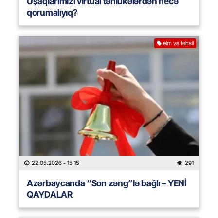
Uşaqlarımızı virtual təhlükələrdən necə
qorumalıyıq?
elm və təhsil
22.05.2026
- 15:15
291
Azərbaycanda “Son zəng”lə bağlı – YENİ
QAYDALAR