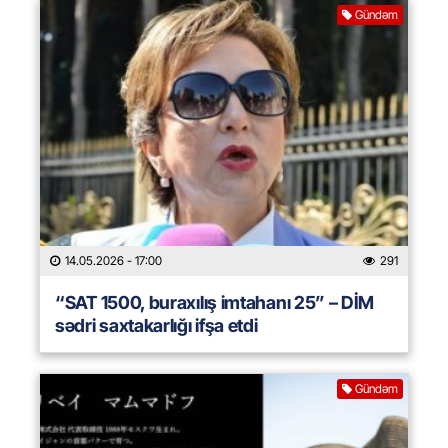
Gündəm
14.05.2026
- 17:00
291
“SAT 1500, buraxılış imtahanı 25” – DİM
sədri saxtakarlığı ifşa etdi
Gündəm