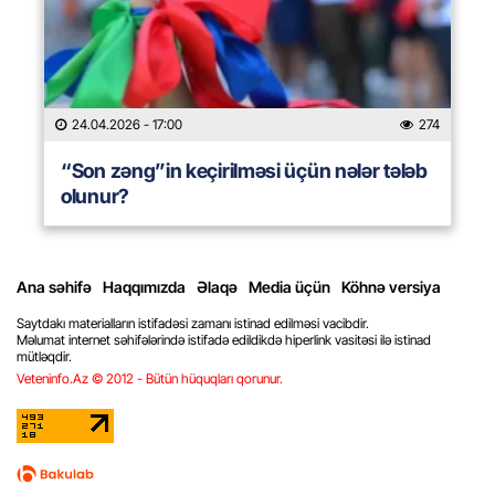
24.04.2026
- 17:00
274
“Son zəng”in keçirilməsi üçün nələr tələb
olunur?
Ana səhifə
Haqqımızda
Əlaqə
Media üçün
Köhnə versiya
Saytdakı materialların istifadəsi zamanı istinad edilməsi vacibdir.
Məlumat internet səhifələrində istifadə edildikdə hiperlink vasitəsi ilə istinad
mütləqdir.
Veteninfo.Az © 2012 - Bütün hüquqları qorunur.