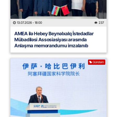
13.07.2026
- 18:00
237
AMEA ilə Hebey Beynəlxalq İstedadlar
Mübadiləsi Assosiasiyası arasında
Anlaşma memorandumu imzalanıb
Gündəm