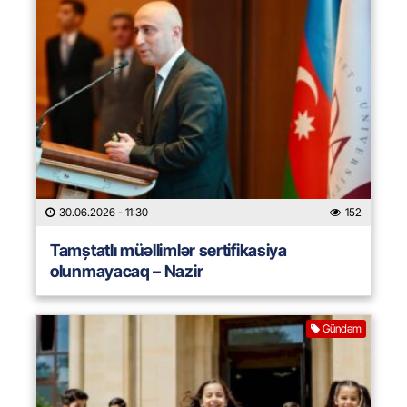
30.06.2026
- 11:30
152
Tamștatlı müəllimlər sertifikasiya
olunmayacaq – Nazir
Gündəm