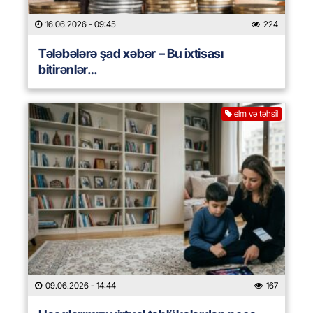
16.06.2026
- 09:45
224
Tələbələrə şad xəbər – Bu ixtisası
bitirənlər…
elm və təhsil
09.06.2026
- 14:44
167