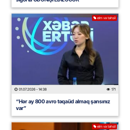
elm və təhsil
01.07.2026
- 14:38
171
“Hər ay 800 avro təqaüd almaq şansınız
var”
elm və təhsil