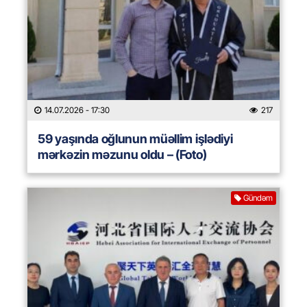
14.07.2026
- 17:30
217
59 yaşında oğlunun müəllim işlədiyi
mərkəzin məzunu oldu – (Foto)
Gündəm