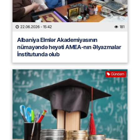
22.06.2026
- 15:42
181
Albaniya Elmlər Akademiyasının
nümayəndə heyəti AMEA-nın Əlyazmalar
İnstitutunda olub
Gündəm