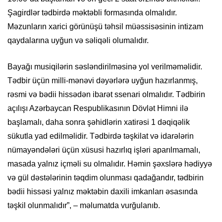
Şagirdlər tədbirdə məktəbli formasında olmalıdır.
Məzunların xarici görünüşü təhsil müəssisəsinin intizam
qaydalarına uyğun və səliqəli olumalıdır.
Bayağı musiqilərin səsləndirilməsinə yol verilməməlidir.
Tədbir üçün milli-mənəvi dəyərlərə uyğun hazırlanmış,
rəsmi və bədii hissədən ibarət ssenari olmalıdır. Tədbirin
açılışı Azərbaycan Respublikasının Dövlət Himni ilə
başlamalı, daha sonra şəhidlərin xatirəsi 1 dəqiqəlik
sükutla yad edilməlidir. Tədbirdə təşkilat və idarələrin
nümayəndələri üçün xüsusi hazırlıq işləri aparılmamalı,
masada yalnız içməli su olmalıdır. Həmin şəxslərə hədiyyə
və gül dəstələrinin təqdim olunması qadağandır, tədbirin
bədii hissəsi yalnız məktəbin daxili imkanları əsasında
təşkil olunmalıdır”, – məlumatda vurğulanıb.