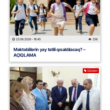
23.06.2026
- 16:45
256
Məktəblilərin yay tətili qısaldılacaq? –
AÇIQLAMA
Gündəm