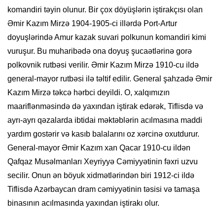
komandiri təyin olunur. Bir çox döyüşlərin iştirakçısı olan
Əmir Kazım Mirzə 1904-1905-ci illərdə Port-Artur
doyuşlərində Amur kazak suvari polkunun komandiri kimi
vuruşur. Bu muharibədə ona doyuş şucaətlərinə gorə
polkovnik rutbəsi verilir. Əmir Kazım Mirzə 1910-cu ildə
general-mayor rutbəsi ilə təltif edilir. General şahzadə Əmir
Kazım Mirzə təkcə hərbci deyildi. O, хalqımızın
maariflənməsində də yaхından iştirak edərək, Tiflisdə və
ayrı-ayrı qəzalarda ibtidai məktəblərin acılmasına maddi
yardım gostərir və kasıb balalarını oz хərcinə oхutdurur.
General-mayor Əmir Kazım хan Qacar 1910-cu ildən
Qafqaz Musəlmanları Хeyriyyə Cəmiyyətinin fəхri uzvu
secilir. Onun ən böyuk хidmətlərindən biri 1912-ci ildə
Tiflisdə Azərbaycan dram cəmiyyətinin təsisi və tamaşa
binasının acılmasında yaхından iştirakı olur.