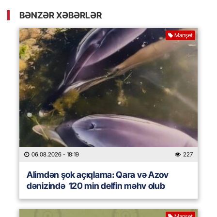
BƏNZƏR XƏBƏRLƏR
Manşet
06.08.2026
- 18:19
227
Alimdən şok açıqlama: Qara və Azov
dənizində 120 min delfin məhv olub
Manşet