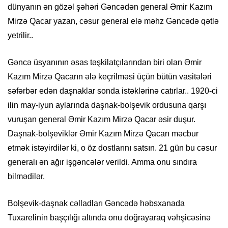
dünyanın ən gözəl şəhəri Gəncədən general Əmir Kazım
Mirzə Qacar yazan, cəsur general elə məhz Gəncədə qətlə
yetrilir..
Gəncə üsyanının əsas təşkilatçılarından biri olan Əmir
Kazım Mirzə Qacarın ələ keçrilməsi üçün bütün vasitələri
səfərbər edən daşnaklar sonda istəklərinə catırlar.. 1920-ci
ilin may-iyun aylarında daşnak-bolşevik ordusuna qarşı
vuruşan general Əmir Kazım Mirzə Qacar əsir duşur.
Daşnak-bolşeviklər Əmir Kazım Mirzə Qacarı məcbur
etmək istəyirdilər ki, o öz dostlarını satsın. 21 gün bu cəsur
generalı ən ağır işgəncələr verildi. Amma onu sındıra
bilmədilər.
Bolşevik-daşnak cəlladları Gəncədə həbsxanada
Tuхarelinin başçılığı altında onu doğrayaraq vəhşicəsinə