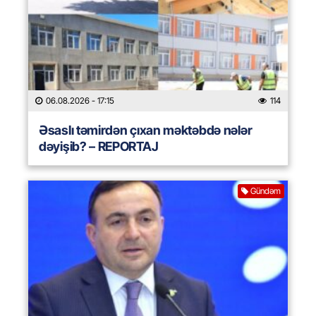
06.08.2026
- 17:15
114
Əsaslı təmirdən çıxan məktəbdə nələr
dəyişib? – REPORTAJ
Gündəm