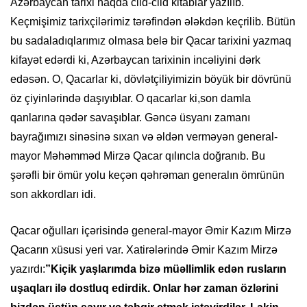
Azərbaycan tarixi haqda cild-cild kitablar yazılıb.
Keçmişimiz tarixçilərimiz tərəfindən ələkdən keçrilib. Bütün
bu sadaladıqlarımız olmasa belə bir Qacar tarixini yazmaq
kifayət edərdi ki, Azərbaycan tarixinin incəliyini dərk
edəsən. O, Qacarlar ki, dövlətçiliyimizin böyük bir dövrünü
öz çiyinlərində daşıyıblar. O qacarlar ki,son damla
qanlarına qədər savaşıblar. Gəncə üsyanı zamanı
bayrağımızı sinəsinə sıxan və əldən verməyən general-
mayor Məhəmməd Mirzə Qacar qılıncla doğranıb. Bu
şərəfli bir ömür yolu keçən qəhrəman generalın ömrünün
son akkordları idi.
Qacar oğulları içərisində general-mayor Əmir Kazım Mirzə
Qacarın xüsusi yeri var. Xatirələrində Əmir Kazım Mirzə
yazırdı:
”Kiçik yaşlarımda bizə müəllimlik edən rusların
uşaqları ilə dostluq edirdik. Onlar hər zaman özlərini