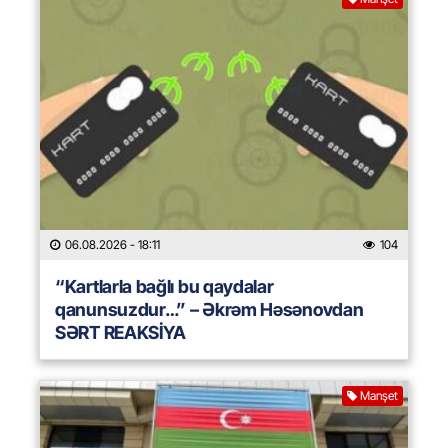
06.08.2026
- 18:11
104
“Kartlarla bağlı bu qaydalar
qanunsuzdur…” – Əkrəm Həsənovdan
SƏRT REAKSİYA
Manşet