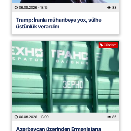
06.08.2026
- 13:15
83
Tramp: İranla müharibəyə yox, sülhə
üstünlük verərdim
Gündəm
06.08.2026
- 13:00
85
Azərbaycan üzərindən Ermənistana