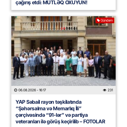
çağırış etdi: MÜTLƏQ OXUYUN!
Gündəm
06.08.2026
- 16:17
231
YAP Səbail rayon təşkilatında
“Şəhərsalma və Memarlıq İli”
çərçivəsində “91-lər” və partiya
veteranları ilə görüş keçirilib – FOTOLAR