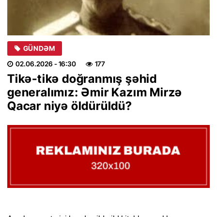
GÜNDƏM
02.06.2026
- 16:30
177
Tikə-tikə doğranmış şəhid
generalımız: Əmir Kazım Mirzə
Qacar niyə öldürüldü?