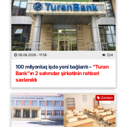
06.08.2026
- 17:58
224
100 milyonluq işdə yeni bağlantı –
“Turan
Bank”ın 2 səhmdar şirkətinin rəhbəri
saxlanıldı
Gündəm