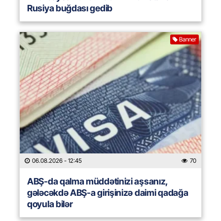
Rusiya buğdası gedib
Banner
06.08.2026
- 12:45
70
ABŞ-da qalma müddətinizi aşsanız,
gələcəkdə ABŞ-a girişinizə daimi qadağa
qoyula bilər