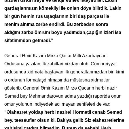
bizdən üstün sayır və təhqir etmək istəyirdilər. Lakin
qardaşlarımızın köməkliyi ilə onları döyə bilirdik. Lakin
bir gün həmin rus uşaqlarının biri daş parçası ilə
mənim alnıma zərbə endirdi. Bu zərbədən sonra
aldığım zərbə ömrüm boyu yadımdan,çapığın izləri isə
sifətimmdən getmədi.”
General Əmir Kazım Mirzə Qacar Milli Azərbaycan
Ordusuna yazılan ilk zabitlərimizdən olub. Cümhuriyyət
ordusunda xidmətə başlayan ilk generallarımızdan biri kimi
o ordunun formalaşdırılmasında müstəsna xidmətlər
göstərib. General Əmir Kazım Mirzə Qacarın hərbi nazir
Səməd bəy Mehmandarovun adına yazdığı raportda onun
omur yolunun indiyədək acılmayan səhifələri də var:
“Əlahəzrət yoldaş hərbi nazirə! Hormətli cənab Səməd
bəy, təəssuflər olsun ki, Bakıya gəlib Siz əlahəzrətlərinə
хahişimi catdıra bilmədim. Bunun da səbəbi Hərb