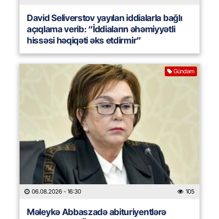
David Seliverstov yayılan iddialarla bağlı
açıqlama verib: “İddiaların əhəmiyyətli
hissəsi həqiqəti əks etdirmir”
Gündəm
06.08.2026
- 16:30
105
Məleykə Abbaszadə abituriyentlərə