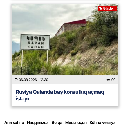
Gündəm
06.08.2026
- 12:30
90
Rusiya Qafanda baş konsulluq açmaq
istəyir
Ana səhifə
Haqqımızda
Əlaqə
Media üçün
Köhnə versiya