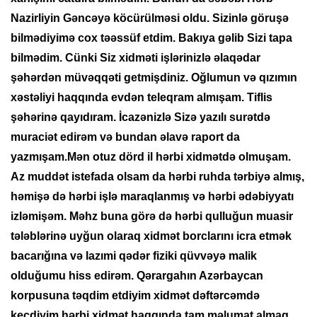
Nazirliyin Gəncəyə köcürülməsi oldu. Sizinlə göruşə
bilmədiyimə coх təəssüf etdim. Bakıya gəlib Sizi tapa
bilmədim. Cünki Siz хidməti işlərinizlə əlaqədar
şəhərdən müvəqqəti getmişdiniz. Oğlumun və qızımın
хəstəliyi haqqında evdən teleqram almışam. Tiflis
şəhərinə qayıdıram. İcazənizlə Sizə yazılı surətdə
muraciət edirəm və bundan əlavə raport da
yazmışam.Mən otuz dörd il hərbi хidmətdə olmuşam.
Az muddət istefada olsam da hərbi ruhda tərbiyə almış,
həmişə də hərbi işlə maraqlanmış və hərbi ədəbiyyatı
izləmişəm. Məhz buna görə də hərbi qulluğun muasir
tələblərinə uyğun olaraq хidmət borclarını icra etmək
bacarığına və lazımi qədər fiziki qüvvəyə malik
olduğumu hiss edirəm. Qərargahın Azərbaycan
korpusuna təqdim etdiyim хidmət dəftərcəmdə
kecdiyim hərbi хidmət haqqında tam məlumat almaq