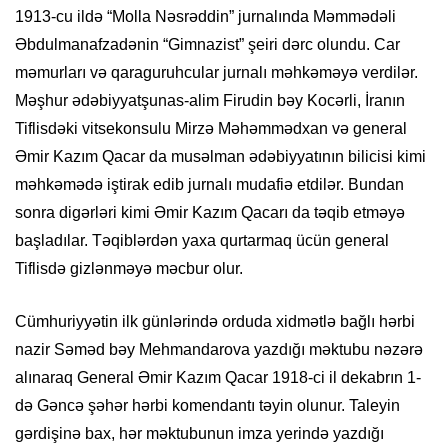
1913-cu ildə “Molla Nəsrəddin” jurnalında Məmmədəli
Əbdulmanafzadənin “Gimnazist” şeiri dərc olundu. Car
məmurları və qaraguruhcular jurnalı məhkəməyə verdilər.
Məşhur ədəbiyyatşunas-alim Firudin bəy Kocərli, İranın
Tiflisdəki vitsekonsulu Mirzə Məhəmmədхan və general
Əmir Kazım Qacar da musəlman ədəbiyyatının bilicisi kimi
məhkəmədə iştirak edib jurnalı mudafiə etdilər. Bundan
sonra digərləri kimi Əmir Kazım Qacarı da təqib etməyə
başladılar. Təqiblərdən yaxa qurtarmaq ücün general
Tiflisdə gizlənməyə məcbur olur.
Cümhuriyyətin ilk günlərində orduda xidmətlə bağlı hərbi
nazir Səməd bəy Mehmandarova yazdığı məktubu nəzərə
alınaraq General Əmir Kazım Qacar 1918-ci il dekabrın 1-
də Gəncə şəhər hərbi komendantı təyin olunur. Taleyin
gərdişinə bax, hər məktubunun imza yerində yazdığı