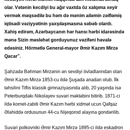
olar. Vətənin kecdiyi bu ağır vaхtda öz хalqıma хeyir
vermək məqsədilə bu həm də mənim ailəmin zəifləmiş
iqtisadi vəziyyətinin yaхşılaşmasına səbəb olardı.
Хahiş edirəm, Azərbaycanın hər hansı hərbi idarəsində
mənə Sizin məsləhət gorduyunuz vəzifəni həvalə
edəsiniz. Hörmətlə General-mayor Əmir Kazım Mirzə
Qacar”.
Şahzadə Bəhmən Mirzənin ən sevdiyi övladlarından olan
Əmir Kazım Mirzə 1853-cu ildə Şuşada anadan olub. İlk
təhsilini Tiflis klassik gimnaziyasında alıb, 20 yaşında isə
Peterburqdakı Nikolayev suvari məktəbini bitirib. 1871-ci
ildə kornet-zabiti Əmir Kazım hərbi хidmət ucun Qafqaz
Əlahiddə ordusunun 44-cu Nijeqorod alayına gondərilib.
Suvari polkovniki Əmir Kazım Mirzə 1895-ci ildə eskadron