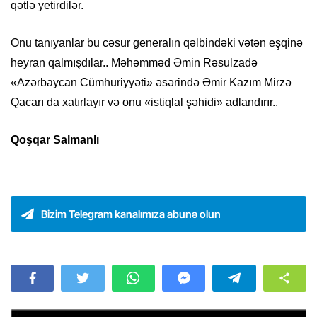
qətlə yetirdilər.
Onu tanıyanlar bu cəsur generalın qəlbindəki vətən eşqinə
heyran qalmışdılar.. Məhəmməd Əmin Rəsulzadə
«Azərbaycan Cümhuriyyəti» əsərində Əmir Kazım Mirzə
Qacarı da xatırlayır və onu «istiqlal şəhidi» adlandırır..
Qoşqar Salmanlı
Bizim Telegram kanalımıza abunə olun