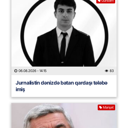
Gündəm
06.08.2026
- 14:15
83
Jurnalistin dənizdə batan qardaşı tələbə
imiş
Manşet