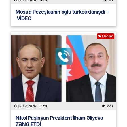
Məsud Pezeşkianın oğlu türkcə danışdı –
VİDEO
Manşet
08.08.2026
- 12:59
220
Nikol Paşinyan Prezident İlham Əliyevə
ZƏNG ETDİ