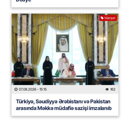
Manşet
07.08.2026
- 15:15
162
Türkiyə, Səudiyyə Ərəbistanı və Pakistan
arasında Məkkə müdafiə sazişi imzalanıb