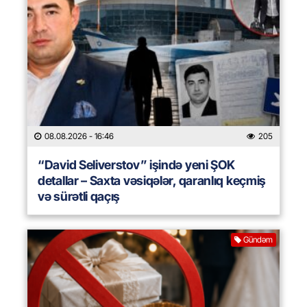
08.08.2026
- 16:46
205
“David Seliverstov” işində yeni ŞOK
detallar – Saxta vəsiqələr, qaranlıq keçmiş
və sürətli qaçış
Gündəm