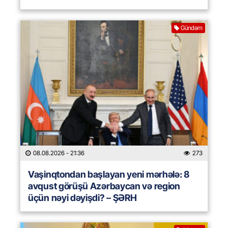
Gündəm
08.08.2026
- 21:36
273
Vaşinqtondan başlayan yeni mərhələ: 8
avqust görüşü Azərbaycan və region
üçün nəyi dəyişdi? – ŞƏRH