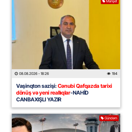
Manşet
08.08.2026
- 18:26
194
Vaşinqton sazişi:
Cənubi Qafqazda tarixi
dönüş və yeni reallıqlar
-NAHİD
CANBAXIŞLI YAZIR
Gündəm