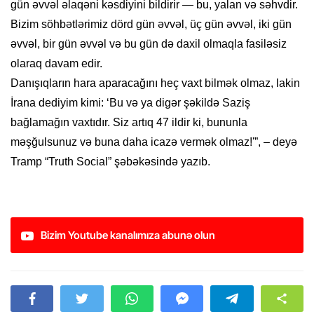
gün əvvəl əlaqəni kəsdiyini bildirir — bu, yalan və səhvdir.
Bizim söhbətlərimiz dörd gün əvvəl, üç gün əvvəl, iki gün
əvvəl, bir gün əvvəl və bu gün də daxil olmaqla fasiləsiz
olaraq davam edir.
Danışıqların hara aparacağını heç vaxt bilmək olmaz, lakin
İrana dediyim kimi: ‘Bu və ya digər şəkildə Saziş
bağlamağın vaxtıdır. Siz artıq 47 ildir ki, bununla
məşğulsunuz və buna daha icazə vermək olmaz!'”, – deyə
Tramp “Truth Social” şəbəkəsində yazıb.
Bizim Youtube kanalımıza abunə olun