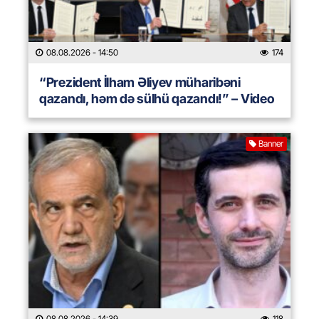
08.08.2026
- 14:50
174
“Prezident İlham Əliyev müharibəni
qazandı, həm də sülhü qazandı!” – Video
Banner
08.08.2026
- 14:39
118