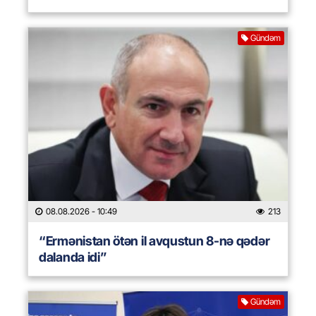
Gündəm
08.08.2026
- 10:49
213
“Ermənistan ötən il avqustun 8-nə qədər
dalanda idi”
Gündəm