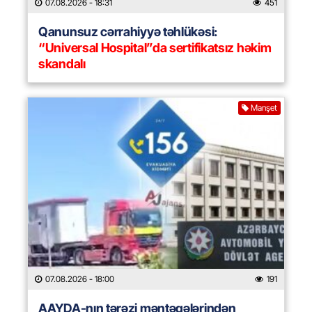
07.08.2026
- 18:31
451
Qanunsuz cərrahiyyə təhlükəsi:
“Universal Hospital”da sertifikatsız həkim
skandalı
Manşet
07.08.2026
- 18:00
191
AAYDA-nın tərəzi məntəqələrindən