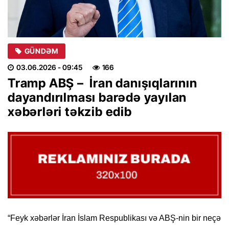
GÜNDƏM
03.06.2026
- 09:45
166
Tramp ABŞ – İran danışıqlarının
dayandırılması barədə yayılan
xəbərləri təkzib edib
“Feyk xəbərlər İran İslam Respublikası və ABŞ-nin bir neçə