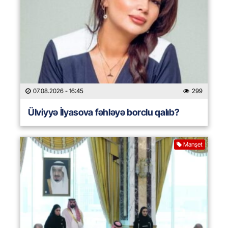
07.08.2026
- 16:45
299
Ülviyyə İlyasova fəhləyə borclu qalıb?
Manşet