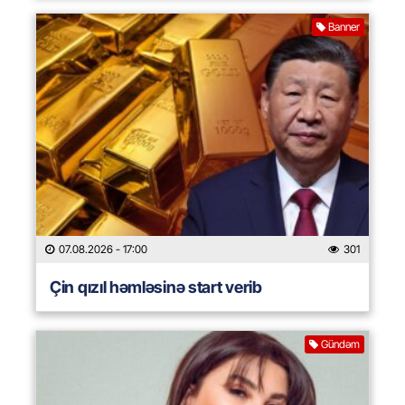
Banner
07.08.2026
- 17:00
301
Çin qızıl həmləsinə start verib
Gündəm