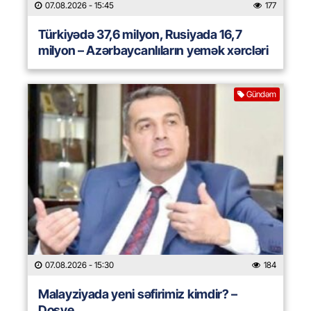
07.08.2026
- 15:45
177
Türkiyədə 37,6 milyon, Rusiyada 16,7
milyon – Azərbaycanlıların yemək xərcləri
Gündəm
07.08.2026
- 15:30
184
Malayziyada yeni səfirimiz kimdir? –
Dosye