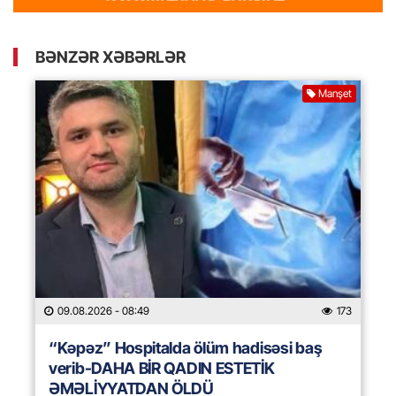
BƏNZƏR XƏBƏRLƏR
Manşet
09.08.2026
- 08:49
173
“Kəpəz” Hospitalda ölüm hadisəsi baş
verib-DAHA BİR QADIN ESTETİK
ƏMƏLİYYATDAN ÖLDÜ