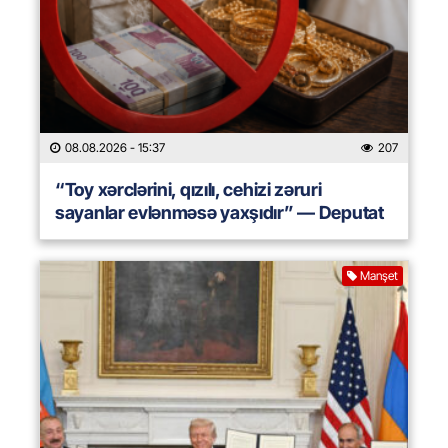
08.08.2026
- 15:37
207
“Toy xərclərini, qızılı, cehizi zəruri
sayanlar evlənməsə yaxşıdır” — Deputat
Manşet