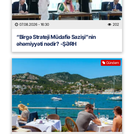
07.08.2026
- 16:30
202
“Birgə Strateji Müdafiə Sazişi”nin
əhəmiyyəti nədir? -ŞƏRH
Gündəm