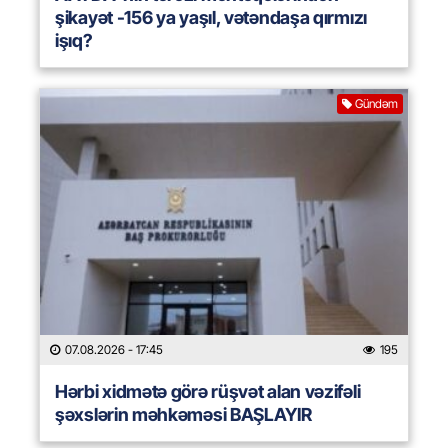
şikayət -156 ya yaşıl, vətəndaşa qırmızı
işıq?
Gündəm
07.08.2026
- 17:45
195
Hərbi xidmətə görə rüşvət alan vəzifəli
şəxslərin məhkəməsi BAŞLAYIR