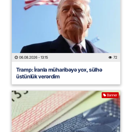
06.08.2026
- 13:15
72
Tramp: İranla müharibəyə yox, sülhə
üstünlük verərdim
Banner