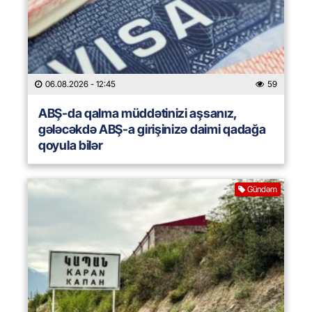
06.08.2026
- 12:45
59
ABŞ-da qalma müddətinizi aşsanız,
gələcəkdə ABŞ-a girişinizə daimi qadağa
qoyula bilər
Gündəm