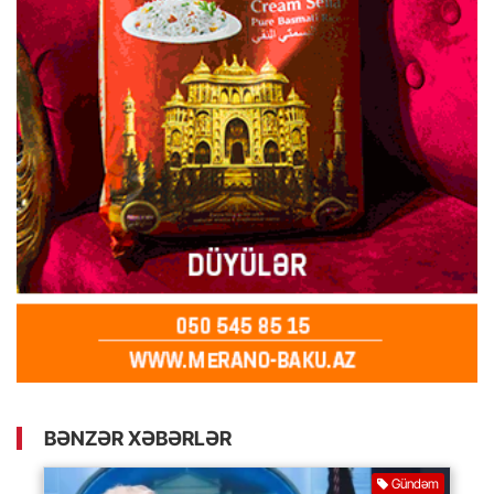
BƏNZƏR XƏBƏRLƏR
Gündəm