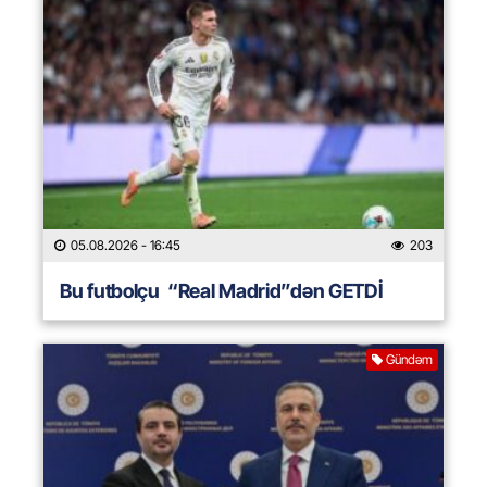
05.08.2026
- 16:45
203
Bu futbolçu “Real Madrid”dən GETDİ
Gündəm