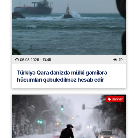
06.08.2026
- 10:45
79
Türkiyə Qara dənizdə mülki gəmilərə
hücumları qəbuledilməz hesab edir
Banner