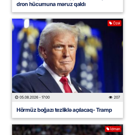
dron hücumuna məruz qaldı
Özəl
05.08.2026
- 17:00
207
Hörmüz boğazı tezliklə açılacaq- Tramp
İdman