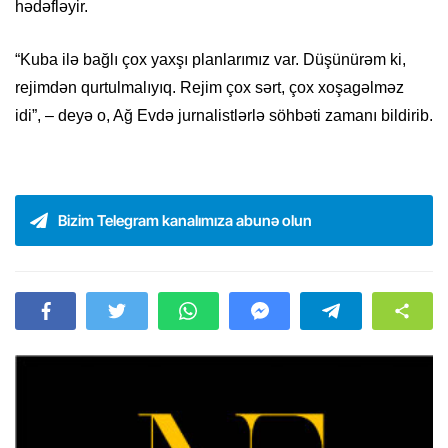
hədəfləyir.
“Kuba ilə bağlı çox yaxşı planlarımız var. Düşünürəm ki,
rejimdən qurtulmalıyıq. Rejim çox sərt, çox xoşagəlməz
idi”, – deyə o, Ağ Evdə jurnalistlərlə söhbəti zamanı bildirib.
Bizim Telegram kanalımıza abunə olun