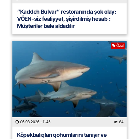
“Kaddeh Bulvar” restoranında şok olay:
VÖEN-siz fəaliyyət, şişirdilmiş hesab :
Müştərilər belə aldadılır
Özəl
06.08.2026
- 11:45
84
Köpəkbalıqları qohumlarını tanıyır və