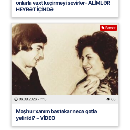
onlarla vaxt keçirməyi sevirlər- ALİMLƏR
HEYRƏT İÇİNDƏ
Banner
06.08.2026
- 11:15
65
Məşhur xanım bəstəkar necə qətlə
yetirildi? – VİDEO