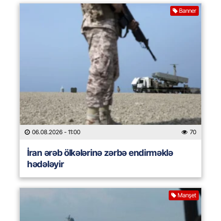
Banner
06.08.2026
- 11:00
70
İran ərəb ölkələrinə zərbə endirməklə
hədələyir
Manşet