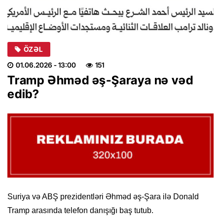
ÖZƏL
01.06.2026
- 13:00
151
Tramp Əhməd əş-Şaraya nə vəd
edib?
Suriya və ABŞ prezidentləri Əhməd əş-Şara ilə Donald
Tramp arasında telefon danışığı baş tutub.