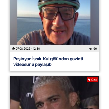
07.08.2026
- 12:30
96
Paşinyan İssık-Kul gölündən gəzinti
videosunu paylaşıb
Özəl