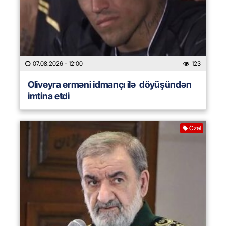
07.08.2026
- 12:00
123
Oliveyra erməni idmançı ilə döyüşündən
imtina etdi
Özəl