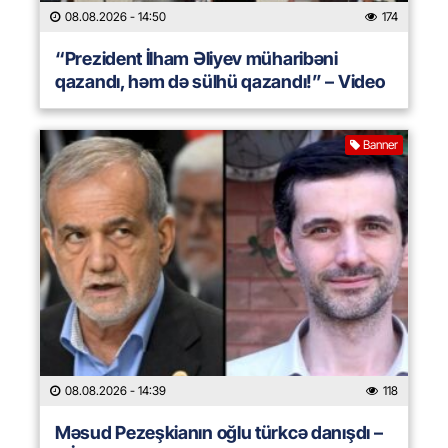
08.08.2026
- 14:50
174
“Prezident İlham Əliyev müharibəni
qazandı, həm də sülhü qazandı!” – Video
Banner
08.08.2026
- 14:39
118
Məsud Pezeşkianın oğlu türkcə danışdı –