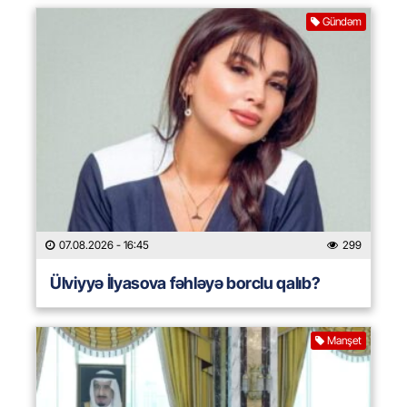
Gündəm
07.08.2026
- 16:45
299
Ülviyyə İlyasova fəhləyə borclu qalıb?
Manşet