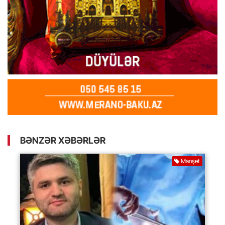
BƏNZƏR XƏBƏRLƏR
Manşet