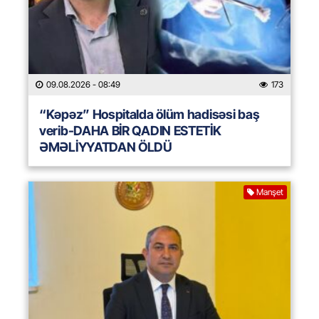
09.08.2026
- 08:49
173
“Kəpəz” Hospitalda ölüm hadisəsi baş
verib-DAHA BİR QADIN ESTETİK
ƏMƏLİYYATDAN ÖLDÜ
Manşet