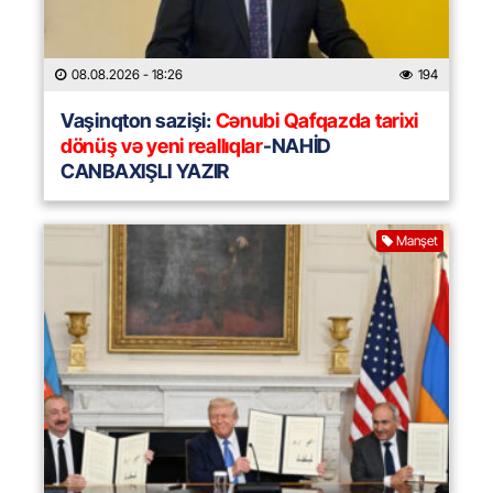
08.08.2026
- 18:26
194
Vaşinqton sazişi:
Cənubi Qafqazda tarixi
dönüş və yeni reallıqlar
-NAHİD
CANBAXIŞLI YAZIR
Manşet