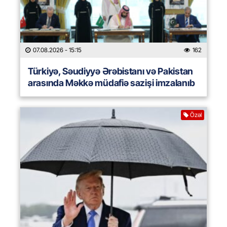
07.08.2026
- 15:15
162
Türkiyə, Səudiyyə Ərəbistanı və Pakistan
arasında Məkkə müdafiə sazişi imzalanıb
Özəl