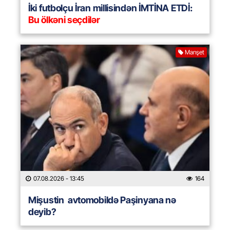
İki futbolçu İran millisindən İMTİNA ETDİ:
Bu ölkəni seçdilər
Manşet
07.08.2026
- 13:45
164
Mişustin avtomobildə Paşinyana nə
deyib?