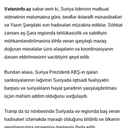
Vətəninfo.az
xəbər verir ki, Suriya liderinin mətbuat
xidmətinin məlumatına görə, tərəflər ikitərəfli münasibətləri
və Yaxın Şərqdəki son hadisələri müzakirə ediblər. Söhbət
zamanı əş-Şara regionda təhlükəsizlik və sabitliyin
möhkəmləndirilməsinə töhfə verən qarşılıqlı maraq
doğuran məsələlər üzrə əlaqələrin və koordinasiyanın
davam etdirilməsinin vacibliyini qeyd edib.
Bundan əlavə, Suriya Prezidenti ABŞ-ın qalan
sanksiyalarının ləğvinin Suriyada iqtisadi fəaliyyətin
bərpası və suriyalıların həyat şəraitinin yaxşılaşdırılması
üçün mühüm addım olduğunu vurğulayıb.
Tramp da öz növbəsində Suriyada və regionda baş verən
hadisələri izləməkdə maraqlı olduğunu bildirib və ölkənin
yenidənqurma prosesinə dəstəyini ifadə edib.