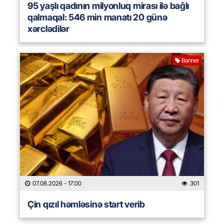
95 yaşlı qadının milyonluq mirası ilə bağlı
qalmaqal: 546 min manatı 20 günə
xərclədilər
Banner
07.08.2026
- 17:00
301
Çin qızıl həmləsinə start verib