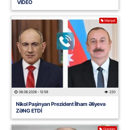
VİDEO
Manşet
08.08.2026
- 12:59
220
Nikol Paşinyan Prezident İlham Əliyevə
ZƏNG ETDİ
Gündəm