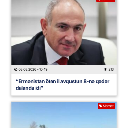
08.08.2026
- 10:49
213
“Ermənistan ötən il avqustun 8-nə qədər
dalanda idi”
Manşet