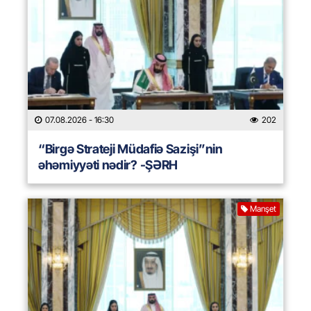
07.08.2026
- 16:30
202
“Birgə Strateji Müdafiə Sazişi”nin
əhəmiyyəti nədir? -ŞƏRH
Manşet