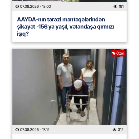
07.08.2026
- 18:00
191
AAYDA-nın tərəzi məntəqələrindən
şikayət -156 ya yaşıl, vətəndaşa qırmızı
işıq?
Özəl
07.08.2026
- 17:15
312