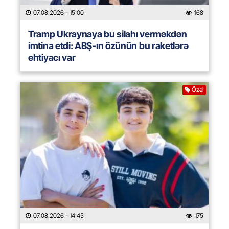
07.08.2026
- 15:00
168
Tramp Ukraynaya bu silahı verməkdən
imtina etdi: ABŞ-ın özünün bu raketlərə
ehtiyacı var
Özəl
07.08.2026
- 14:45
175