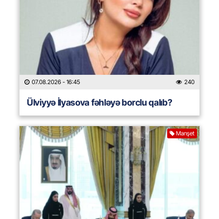
07.08.2026
- 16:45
240
Ülviyyə İlyasova fəhləyə borclu qalıb?
Manşet