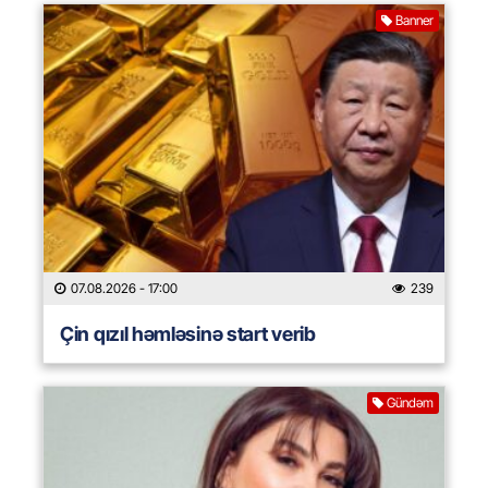
Banner
07.08.2026
- 17:00
239
Çin qızıl həmləsinə start verib
Gündəm