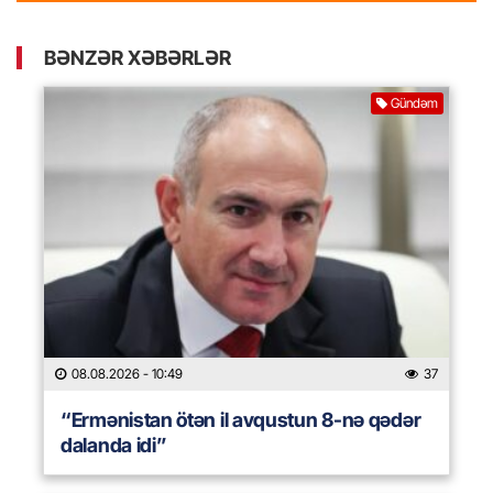
BƏNZƏR XƏBƏRLƏR
Gündəm
08.08.2026
- 10:49
37
“Ermənistan ötən il avqustun 8-nə qədər
dalanda idi”