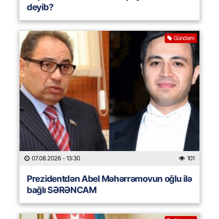
deyib?
Gündəm
07.08.2026
- 13:30
101
Prezidentdən Abel Məhərrəmovun oğlu ilə
bağlı SƏRƏNCAM