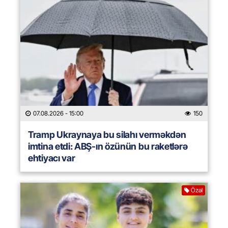
07.08.2026
- 15:00
150
Tramp Ukraynaya bu silahı verməkdən
imtina etdi: ABŞ-ın özünün bu raketlərə
ehtiyacı var
Özəl