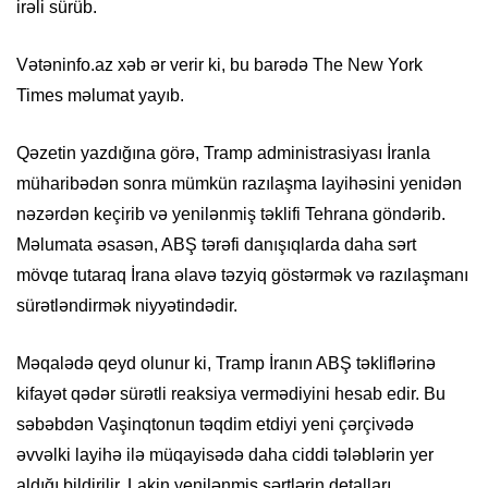
irəli sürüb.
Vətəninfo.az xəb ər verir ki, bu barədə The New York
Times məlumat yayıb.
Qəzetin yazdığına görə, Tramp administrasiyası İranla
müharibədən sonra mümkün razılaşma layihəsini yenidən
nəzərdən keçirib və yenilənmiş təklifi Tehrana göndərib.
Məlumata əsasən, ABŞ tərəfi danışıqlarda daha sərt
mövqe tutaraq İrana əlavə təzyiq göstərmək və razılaşmanı
sürətləndirmək niyyətindədir.
Məqalədə qeyd olunur ki, Tramp İranın ABŞ təkliflərinə
kifayət qədər sürətli reaksiya vermədiyini hesab edir. Bu
səbəbdən Vaşinqtonun təqdim etdiyi yeni çərçivədə
əvvəlki layihə ilə müqayisədə daha ciddi tələblərin yer
aldığı bildirilir. Lakin yenilənmiş şərtlərin detalları