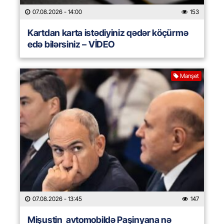
07.08.2026
- 14:00
153
Kartdan karta istədiyiniz qədər köçürmə
edə bilərsiniz – VİDEO
Manşet
07.08.2026
- 13:45
147
Mişustin avtomobildə Paşinyana nə