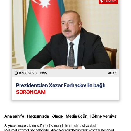
Gündəm
07.08.2026
- 13:15
81
Prezidentdən Xəzər Fərhadov ilə bağlı
SƏRƏNCAM
Ana səhifə
Haqqımızda
Əlaqə
Media üçün
Köhnə versiya
Saytdakı materialların istifadəsi zamanı istinad edilməsi vacibdir.
Məlumat internet səhifələrində istifadə edildikdə hiperlink vasitəsi ilə istinad