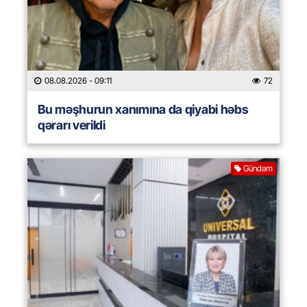
08.08.2026
- 09:11
72
Bu məşhurun xanımına da qiyabi həbs
qərarı verildi
Gündəm