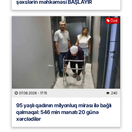
şəxslərin məhkəməsi BAŞLAYIR
Özəl
07.08.2026
- 17:15
240
95 yaşlı qadının milyonluq mirası ilə bağlı
qalmaqal: 546 min manatı 20 günə
xərclədilər