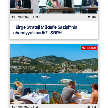
07.08.2026
- 16:30
146
“Birgə Strateji Müdafiə Sazişi”nin
əhəmiyyəti nədir? -ŞƏRH
Gündəm
07.08.2026
- 15:45
154