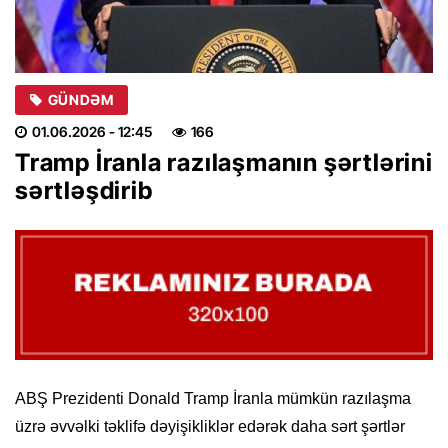
GÜNDƏM
01.06.2026
- 12:45
166
Tramp İranla razılaşmanın şərtlərini
sərtləşdirib
ABŞ Prezidenti Donald Tramp İranla mümkün razılaşma
üzrə əvvəlki təklifə dəyişikliklər edərək daha sərt şərtlər