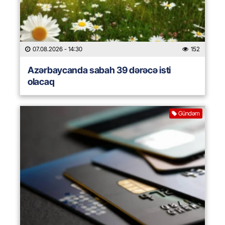
07.08.2026
- 14:30
152
Azərbaycanda sabah 39 dərəcə isti
olacaq
Gündəm