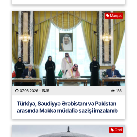
Manşet
07.08.2026
- 15:15
136
Türkiyə, Səudiyyə Ərəbistanı və Pakistan
arasında Məkkə müdafiə sazişi imzalanıb
Özəl