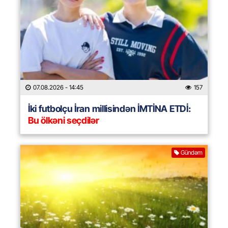
07.08.2026
- 14:45
157
İki futbolçu İran millisindən İMTİNA ETDİ:
Bu ölkəni seçdilər
Gündəm