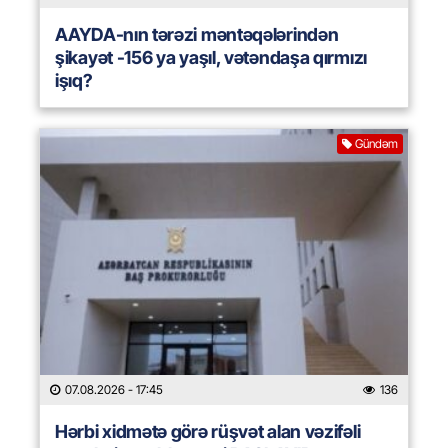
AAYDA-nın tərəzi məntəqələrindən
şikayət -156 ya yaşıl, vətəndaşa qırmızı
işıq?
Gündəm
07.08.2026
- 17:45
136
Hərbi xidmətə görə rüşvət alan vəzifəli