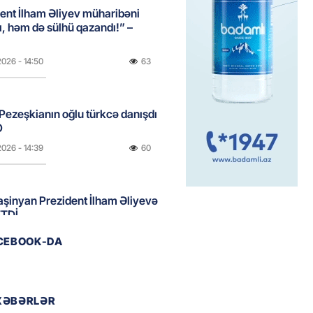
ent İlham Əliyev müharibəni
, həm də sülhü qazandı!” –
2026
- 14:50
63
ezeşkianın oğlu türkcə danışdı
O
2026
- 14:39
60
aşinyan Prezident İlham Əliyevə
TDİ
2026
- 12:59
114
ACEBOOK-DA
nddə traktor minaya düşdü
XƏBƏRLƏR
2026
- 12:09
97