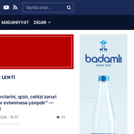
Search…
MƏDƏNIYYƏT
DIGƏR
 LENTİ
clərini, qızılı, cehizi zəruri
ar evlənməsə yaxşıdır” —
t
2026
- 15:37
51