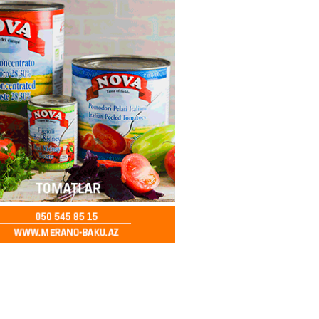
imzalanıb
2026
- 15:15
147
Ukraynaya bu silahı verməkdən
etdi: ABŞ-ın özünün bu raketlərə
ı var
2026
- 15:00
157
bolçu İran millisindən İMTİNA
u ölkəni seçdilər
2026
- 14:45
160
canda sabah 39 dərəcə isti
2026
- 14:30
154