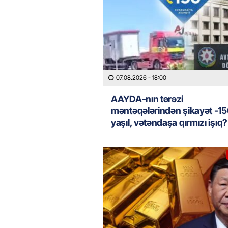
07.08.2026
- 18:00
AAYDA-nın tərəzi
məntəqələrindən şikayət -15
yaşıl, vətəndaşa qırmızı işıq?