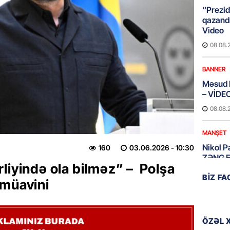
“Prezid
qazandı
Video
08.08.
BANNER
Məsud P
– VİDE
08.08.
MANŞET
Nikol P
160
03.06.2026
- 10:30
ZƏNG E
liyində ola bilməz” – Polşa
08.08.
BIZ F
 müavini
ÖLKƏ
Xocavə
ÖZƏL 
08.08.