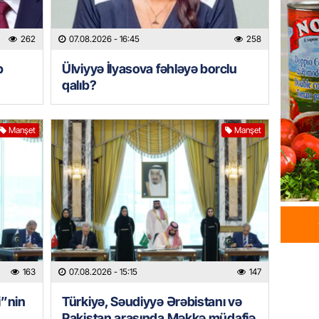
sazişi 
07.08.
262
07.08.2026
- 16:45
258
ÖZƏL
b
Ülviyyə İlyasova fəhləyə borclu
qalıb?
Tramp 
imtina 
ehtiyac
Manşet
Manşet
07.08.
ÖZƏL
İki fut
ETDİ:
B
07.08.
GÜNDƏM
163
07.08.2026
- 15:15
147
Azərbay
olacaq
i”nin
Türkiyə, Səudiyyə Ərəbistanı və
07.08.
Pakistan arasında Məkkə müdafiə