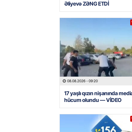
Əliyevə ZƏNG ETDİ
08.08.2026
- 09:20
17 yaşlı qızın nişanında med
hücum olundu — VİDEO