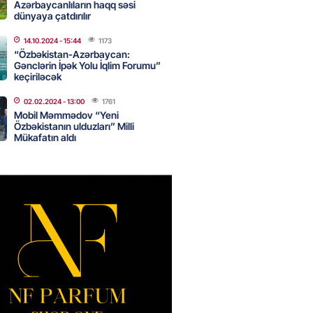
Azərbaycanlıların haqq səsi
ıl həmləsinə start verib
dünyaya çatdırılır
2026
- 17:00
262
14.10.2024
- 15:44
1173
“Özbəkistan-Azərbaycan:
Gənclərin İpək Yolu İqlim Forumu”
keçiriləcək
 İlyasova fəhləyə borclu qalıb?
02.02.2024
- 13:00
1761
2026
- 16:45
258
Mobil Məmmədov “Yeni
Özbəkistanın ulduzları” Milli
Mükafatın aldı
Strateji Müdafiə Sazişi”nin
yəti nədir? -ŞƏRH
2026
- 16:30
163
ya klubuna keçən Kamil
ul”da oynamaq istəyir
2026
- 16:15
249