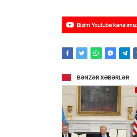
Bizim Youtube kanalımız
BƏNZƏR XƏBƏRLƏR