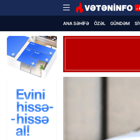
ANA SƏHIFƏ
ÖZƏL
GÜNDƏM
SI