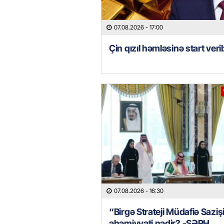
07.08.2026
- 17:00
Çin qızıl həmləsinə start veri
07.08.2026
- 16:30
“Birgə Strateji Müdafiə Saziş
əhəmiyyəti nədir? -ŞƏRH