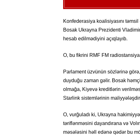
Konfederasiya koalisiyasını təmsil
Bosak Ukrayna Prezidenti Vladimir
hesab edilmədiyini açıqlayıb.
O, bu fikrini RMF FM radiostansiyası
Parlament üzvünün sözlərinə görə, 
duyduğu zaman gəlir. Bosak həmçi
olmağa, Kiyevə kreditlərin verilmə
Starlink sistemlərinin maliyyələşdi
O, vurğuladı ki, Ukrayna hakimiyyə
təriflənməsini dayandırana və Volın
məsələsini həll edənə qədər bu mö