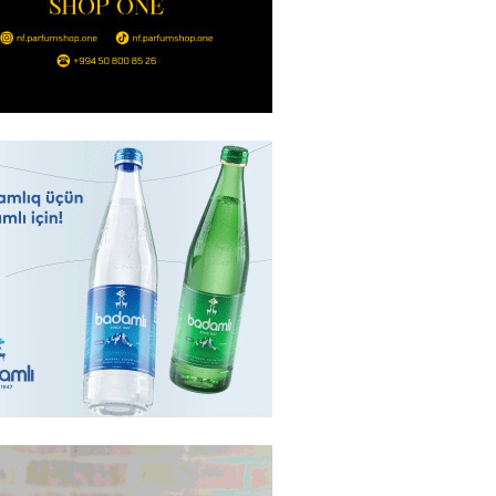
 qadın qətlə yetirildi – Şübhəli
 oğludur
2026
- 16:00
241
də 37,6 milyon, Rusiyada 16,7
– Azərbaycanlıların yemək
i
2026
- 15:45
166
yada yeni səfirimiz kimdir? –
2026
- 15:30
169
, Səudiyyə Ərəbistanı və
an arasında Məkkə müdafiə