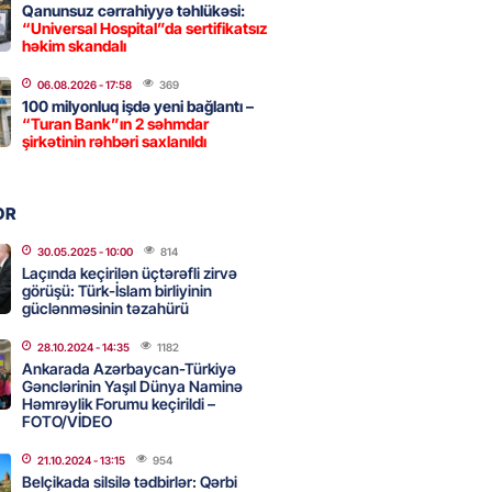
2026
- 18:00
156
Qanunsuz cərrahiyyə təhlükəsi:
“Universal Hospital”da sertifikatsız
həkim skandalı
idmətə görə rüşvət alan vəzifəli
06.08.2026
- 17:58
369
100 milyonluq işdə yeni bağlantı –
rin məhkəməsi BAŞLAYIR
“Turan Bank”ın 2 səhmdar
2026
şirkətinin rəhbəri saxlanıldı
- 17:45
158
OR
 şənliyində yaralanan rus
 öldü – VİDEO
30.05.2025
- 10:00
814
Laçında keçirilən üçtərəfli zirvə
2026
- 17:30
272
görüşü: Türk-İslam birliyinin
güclənməsinin təzahürü
28.10.2024
- 14:35
1182
ı qadının milyonluq mirası ilə
Ankarada Azərbaycan-Türkiyə
almaqal: 546 min manatı 20
Gənclərinin Yaşıl Dünya Naminə
rclədilər
Həmrəylik Forumu keçirildi –
FOTO/VİDEO
2026
- 17:15
277
21.10.2024
- 13:15
954
Belçikada silsilə tədbirlər: Qərbi