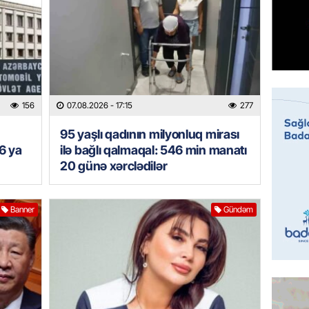
HADISƏ
Tovuzda
qardaşı
07.08.
GÜNDƏM
Türkiyə
156
07.08.2026
- 17:15
277
milyon 
95 yaşlı qadının milyonluq mirası
xərclər
6 ya
ilə bağlı qalmaqal: 546 min manatı
07.08.
20 günə xərclədilər
GÜNDƏM
Malayzi
Banner
Gündəm
Dosye
07.08.
MANŞET
Türkiyə
Pakist