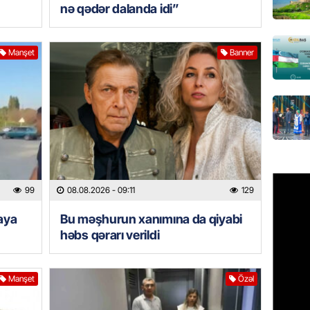
nə qədər dalanda idi”
Çin qız
07.08.
Manşet
Banner
GÜNDƏM
Ülviyyə
07.08.
MANŞET
“Birgə 
əhəmiy
99
08.08.2026
- 09:11
129
07.08.
iaya
Bu məşhurun xanımına da qiyabi
İDMAN
həbs qərarı verildi
Albani
“Liverp
Manşet
Özəl
07.08.