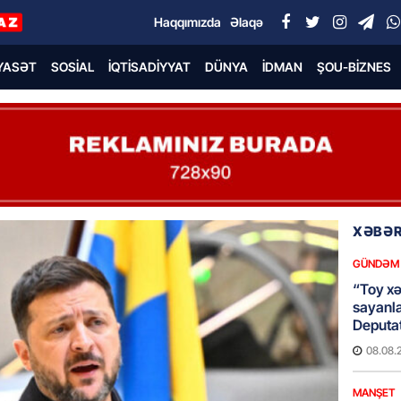
Haqqımızda
Əlaqə
YASƏT
SOSIAL
İQTISADIYYAT
DÜNYA
İDMAN
ŞOU-BIZNES
XƏBƏR
GÜNDƏM
“Toy xər
sayanl
Deputa
08.08.
MANŞET