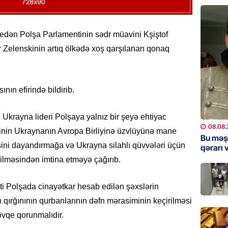
GÜNDƏM
“Erməni
 edən Polşa Parlamentinin sədr müavini Kşiştof
qədər d
 Zelenskinin artıq ölkədə xoş qarşılanan qonaq
08.08.
ŞOU-BIZ
nın efirində bildirib.
“Qızımı
xərcləy
Ukrayna lideri Polşaya yalnız bir şeyə ehtiyac
08.08.
08.08.
nin Ukraynanın Avropa Birliyinə üzvlüyünə mane
Bu məş
sini dayandırmağa və Ukrayna silahlı qüvvələri üçün
GÜNDƏM
qərarı v
18 il s
rilməsindən imtina etməyə çağırıb.
regiond
08.08.
ti Polşada cinayətkar hesab edilən şəxslərin
 qırğınının qurbanlarının dəfn mərasiminin keçirilməsi
MANŞET
vqe qorunmalıdır.
17 yaşl