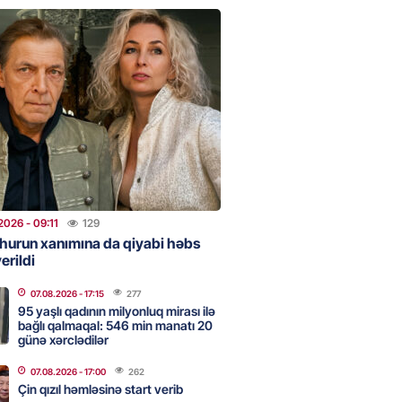
stan ötən il avqustun 8-nə
alanda idi”
2026
- 10:49
113
NES
n pullarını başqa qadınlara
ir”
2026
- 10:47
86
2026
- 09:11
129
hurun xanımına da qiyabi həbs
erildi
onra 08.08.08: Gürcüstan və
07.08.2026
- 17:15
277
a nə dəyişdi?
95 yaşlı qadının milyonluq mirası ilə
bağlı qalmaqal: 546 min manatı 20
2026
- 10:22
251
günə xərclədilər
07.08.2026
- 17:00
262
Çin qızıl həmləsinə start verib
ı qızın nişanında mediaya hücum