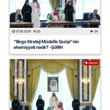
07.08.2026
- 16:30
54
“Birgə Strateji Müdafiə Sazişi”nin
əhəmiyyəti nədir? -ŞƏRH
Manşet