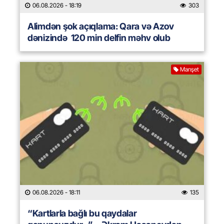
06.08.2026
- 18:19
303
Alimdən şok açıqlama: Qara və Azov
dənizində 120 min delfin məhv olub
Manşet
06.08.2026
- 18:11
135
“Kartlarla bağlı bu qaydalar