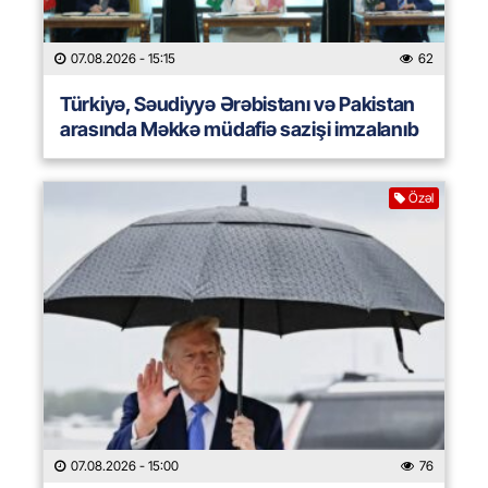
07.08.2026
- 15:15
62
Türkiyə, Səudiyyə Ərəbistanı və Pakistan
arasında Məkkə müdafiə sazişi imzalanıb
Özəl
07.08.2026
- 15:00
76