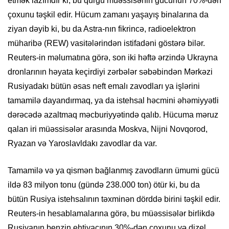
etmək lazımdır ki, bu qurğu müəssisənin gücünün 70%-dən
çoxunu təşkil edir. Hücum zamanı yaşayış binalarına da
ziyan dəyib ki, bu da Astra-nın fikrincə, radioelektron
müharibə (REW) vasitələrindən istifadəni göstərə bilər.
Reuters-in məlumatına görə, son iki həftə ərzində Ukrayna
dronlarının həyata keçirdiyi zərbələr səbəbindən Mərkəzi
Rusiyadakı bütün əsas neft emalı zavodları ya işlərini
tamamilə dayandırmaq, ya da istehsal həcmini əhəmiyyətli
dərəcədə azaltmaq məcburiyyətində qalıb. Hücuma məruz
qalan iri müəssisələr arasında Moskva, Nijni Novqorod,
Ryazan və Yaroslavldakı zavodlar da var.
Tamamilə və ya qismən bağlanmış zavodların ümumi gücü
ildə 83 milyon tonu (gündə 238.000 ton) ötür ki, bu da
bütün Rusiya istehsalının təxminən dörddə birini təşkil edir.
Reuters-in hesablamalarına görə, bu müəssisələr birlikdə
Rusiyanın benzin ehtiyacının 30%-dən çoxunu və dizel