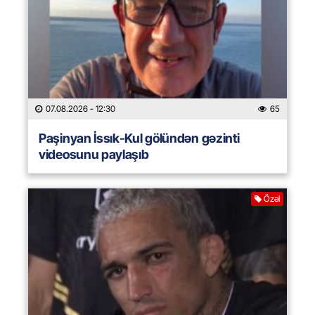
07.08.2026
- 12:30
65
Paşinyan İssık-Kul gölündən gəzinti
videosunu paylaşıb
Özəl