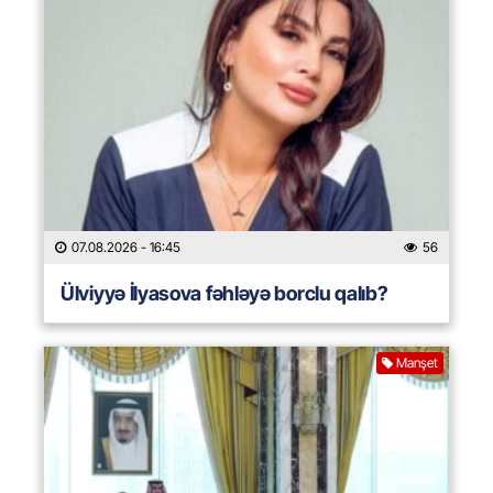
07.08.2026
- 16:45
56
Ülviyyə İlyasova fəhləyə borclu qalıb?
Manşet