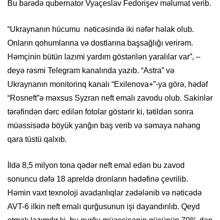
Bu barədə qubernator Vyaçeslav Fedorişev məlumat verib.
“Ukraynanın hücumu nəticəsində iki nəfər həlak olub.
Onların qohumlarına və dostlarına başsağlığı verirəm.
Həmçinin bütün lazımi yardım göstərilən yaralılar var”, –
deyə rəsmi Telegram kanalında yazıb. “Astra” və
Ukraynanın monitorinq kanalı “Exilenova+”-ya görə, hədəf
“Rosneft”ə məxsus Syzran neft emalı zavodu olub. Sakinlər
tərəfindən dərc edilən fotolar göstərir ki, tətildən sonra
müəssisədə böyük yanğın baş verib və səmaya nəhəng
qara tüstü qalxıb.
İldə 8,5 milyon tona qədər neft emal edən bu zavod
sonuncu dəfə 18 apreldə dronların hədəfinə çevrilib.
Həmin vaxt texnoloji avadanlıqlar zədələnib və nəticədə
AVT-6 ilkin neft emalı qurğusunun işi dayandırılıb. Qeyd