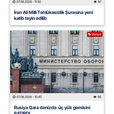
07.08.2026
- 11:30
97
İran Ali Milli Təhlükəsizlik Şurasına yeni
katib təyin edilib
Manşet
07.08.2026
- 10:45
95
Rusiya Qara dənizdə üç yük gəmisini
BATIRDI