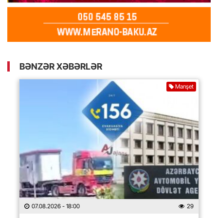
BƏNZƏR XƏBƏRLƏR
Manşet
07.08.2026
- 18:00
29