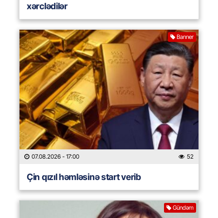
xərclədilər
Banner
07.08.2026
- 17:00
52
Çin qızıl həmləsinə start verib
Gündəm