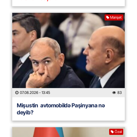
Manşet
07.08.2026
- 13:45
83
Mişustin avtomobildə Paşinyana nə
deyib?
Özəl