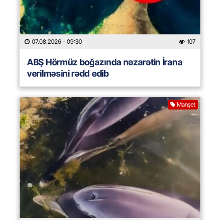
07.08.2026
- 09:30
107
ABŞ Hörmüz boğazında nəzarətin İrana
verilməsini rədd edib
Manşet