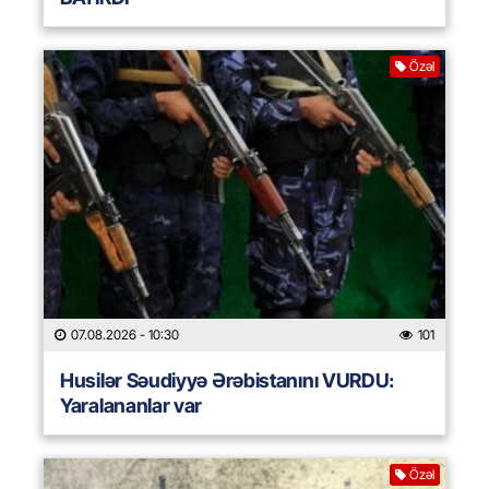
Özəl
07.08.2026
- 10:30
101
Husilər Səudiyyə Ərəbistanını VURDU:
Yaralananlar var
Özəl