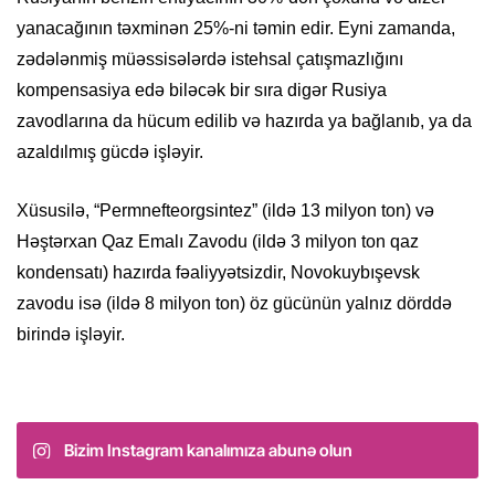
yanacağının təxminən 25%-ni təmin edir. Eyni zamanda,
zədələnmiş müəssisələrdə istehsal çatışmazlığını
kompensasiya edə biləcək bir sıra digər Rusiya
zavodlarına da hücum edilib və hazırda ya bağlanıb, ya da
azaldılmış gücdə işləyir.
Xüsusilə, “Permnefteorgsintez” (ildə 13 milyon ton) və
Həştərxan Qaz Emalı Zavodu (ildə 3 milyon ton qaz
kondensatı) hazırda fəaliyyətsizdir, Novokuybışevsk
zavodu isə (ildə 8 milyon ton) öz gücünün yalnız dörddə
birində işləyir.
Bizim Instagram kanalımıza abunə olun