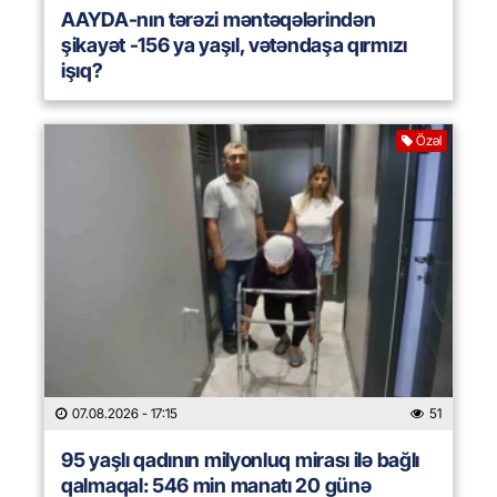
AAYDA-nın tərəzi məntəqələrindən
şikayət -156 ya yaşıl, vətəndaşa qırmızı
işıq?
Özəl
07.08.2026
- 17:15
51
95 yaşlı qadının milyonluq mirası ilə bağlı
qalmaqal: 546 min manatı 20 günə