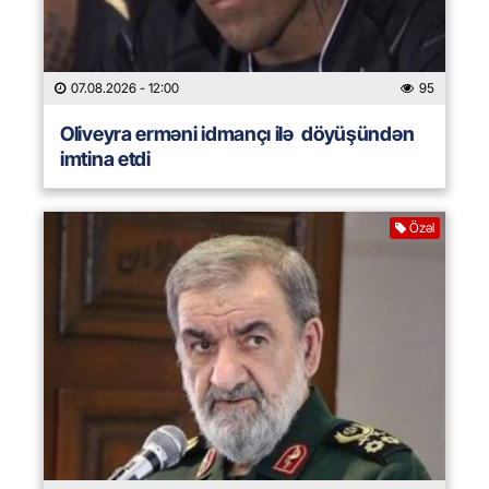
07.08.2026
- 12:00
95
Oliveyra erməni idmançı ilə döyüşündən
imtina etdi
Özəl