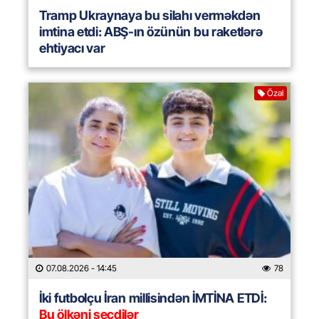
Tramp Ukraynaya bu silahı verməkdən
imtina etdi: ABŞ-ın özünün bu raketlərə
ehtiyacı var
Özəl
07.08.2026
- 14:45
78
İki futbolçu İran millisindən İMTİNA ETDİ:
Bu ölkəni seçdilər