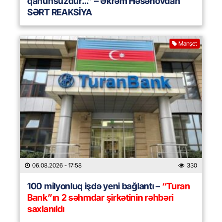
qanunsuzdur…” – Əkrəm Həsənovdan
SƏRT REAKSİYA
Manşet
06.08.2026
- 17:58
330
100 milyonluq işdə yeni bağlantı –
“Turan
Bank”ın 2 səhmdar şirkətinin rəhbəri
saxlanıldı