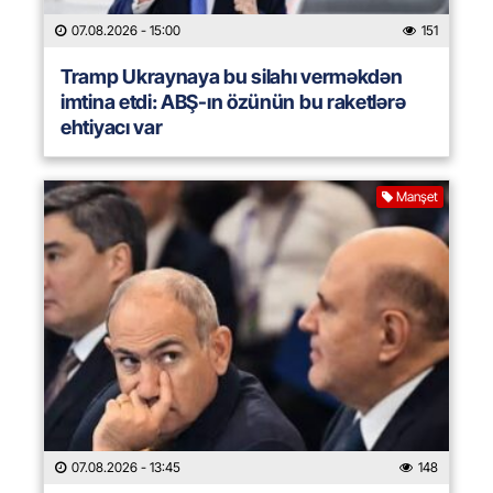
07.08.2026
- 15:00
151
Tramp Ukraynaya bu silahı verməkdən
imtina etdi: ABŞ-ın özünün bu raketlərə
ehtiyacı var
Manşet
07.08.2026
- 13:45
148