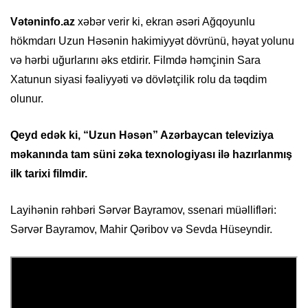
Vətəninfo.az
xəbər verir ki, ekran əsəri Ağqoyunlu
hökmdarı Uzun Həsənin hakimiyyət dövrünü, həyat yolunu
və hərbi uğurlarını əks etdirir. Filmdə həmçinin Sara
Xatunun siyasi fəaliyyəti və dövlətçilik rolu da təqdim
olunur.
Qeyd edək ki, “Uzun Həsən” Azərbaycan televiziya
məkanında tam süni zəka texnologiyası ilə hazırlanmış
ilk tarixi filmdir.
Layihənin rəhbəri Sərvər Bayramov, ssenari müəllifləri:
Sərvər Bayramov, Mahir Qəribov və Sevda Hüseyndir.