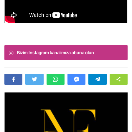
Bizim Instagram kanalımıza abunə olun