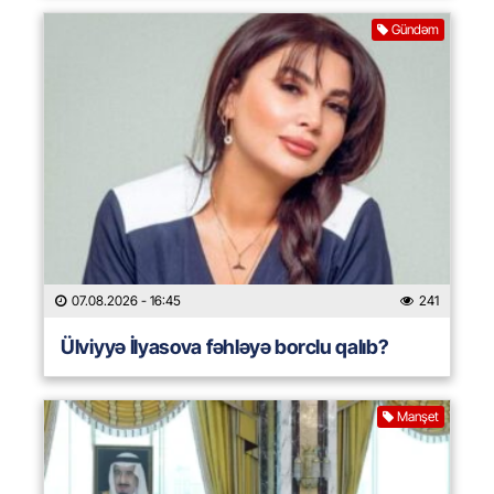
Gündəm
07.08.2026
- 16:45
241
Ülviyyə İlyasova fəhləyə borclu qalıb?
Manşet