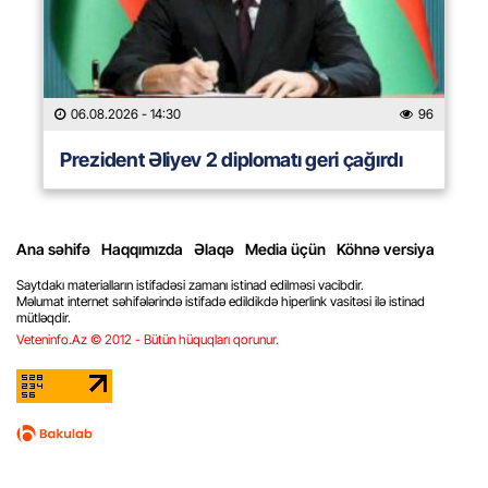
06.08.2026
- 14:30
96
Prezident Əliyev 2 diplomatı geri çağırdı
Ana səhifə
Haqqımızda
Əlaqə
Media üçün
Köhnə versiya
Saytdakı materialların istifadəsi zamanı istinad edilməsi vacibdir.
Məlumat internet səhifələrində istifadə edildikdə hiperlink vasitəsi ilə istinad
mütləqdir.
Veteninfo.Az © 2012 - Bütün hüquqları qorunur.