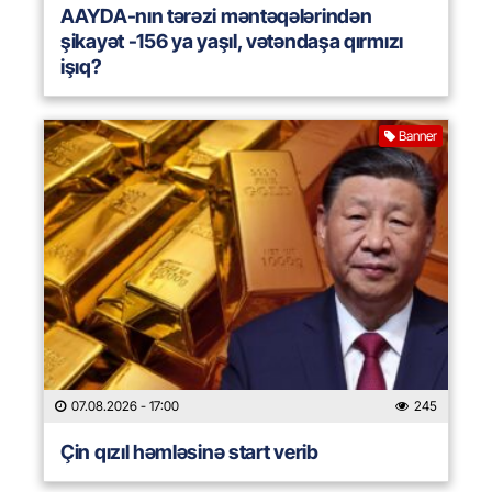
AAYDA-nın tərəzi məntəqələrindən
şikayət -156 ya yaşıl, vətəndaşa qırmızı
işıq?
Banner
07.08.2026
- 17:00
245
Çin qızıl həmləsinə start verib