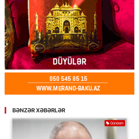
BƏNZƏR XƏBƏRLƏR
Gündəm