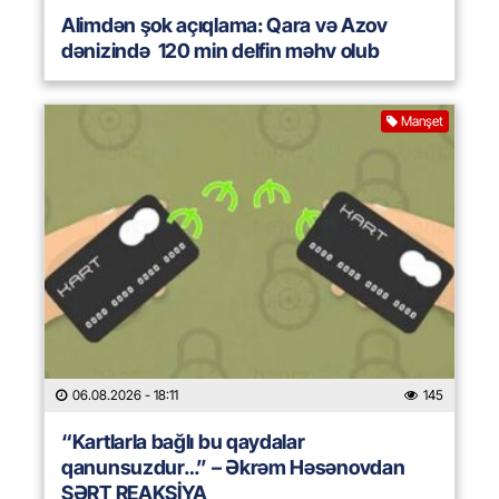
Alimdən şok açıqlama: Qara və Azov
dənizində 120 min delfin məhv olub
Manşet
06.08.2026
- 18:11
145
“Kartlarla bağlı bu qaydalar
qanunsuzdur…” – Əkrəm Həsənovdan
SƏRT REAKSİYA