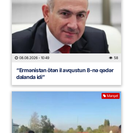
08.08.2026
- 10:49
58
“Ermənistan ötən il avqustun 8-nə qədər
dalanda idi”
Manşet