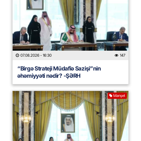
07.08.2026
- 16:30
147
“Birgə Strateji Müdafiə Sazişi”nin
əhəmiyyəti nədir? -ŞƏRH
Manşet