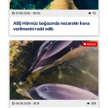
07.08.2026
- 09:30
112
ABŞ Hörmüz boğazında nəzarətin İrana
verilməsini rədd edib
Manşet
06.08.2026
- 18:19
309