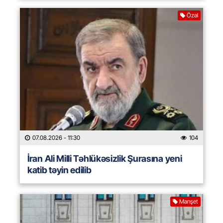
Özəl
07.08.2026
- 11:30
104
İran Ali Milli Təhlükəsizlik Şurasına yeni
katib təyin edilib
Manşet