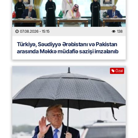
07.08.2026
- 15:15
138
Türkiyə, Səudiyyə Ərəbistanı və Pakistan
arasında Məkkə müdafiə sazişi imzalanıb
Özəl