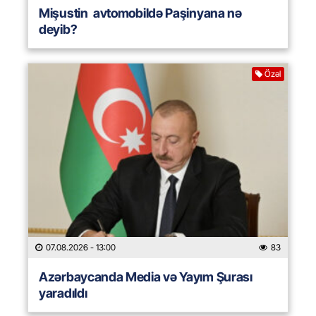
Mişustin avtomobildə Paşinyana nə
deyib?
Özəl
07.08.2026
- 13:00
83
Azərbaycanda Media və Yayım Şurası
yaradıldı