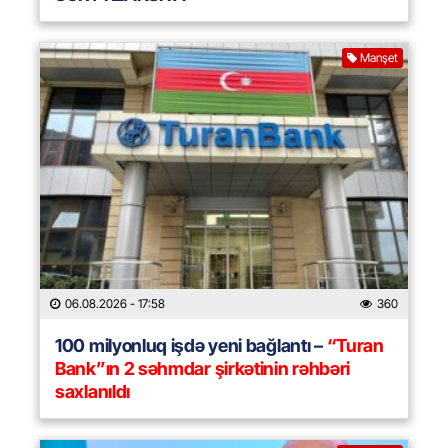
Manşet
06.08.2026
- 17:58
360
100 milyonluq işdə yeni bağlantı –
“Turan
Bank”ın 2 səhmdar şirkətinin rəhbəri
saxlanıldı