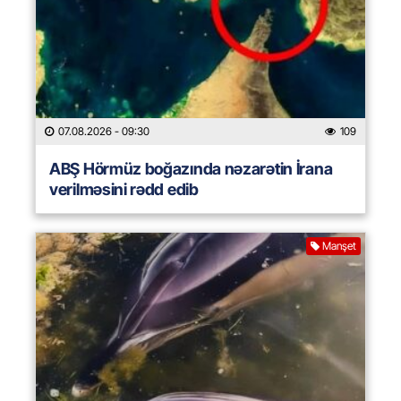
07.08.2026
- 09:30
109
ABŞ Hörmüz boğazında nəzarətin İrana
verilməsini rədd edib
Manşet