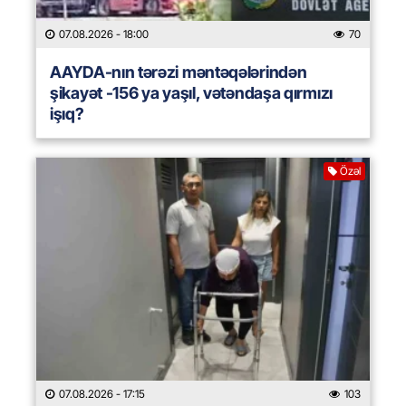
07.08.2026
- 18:00
70
AAYDA-nın tərəzi məntəqələrindən
şikayət -156 ya yaşıl, vətəndaşa qırmızı
işıq?
Özəl
07.08.2026
- 17:15
103