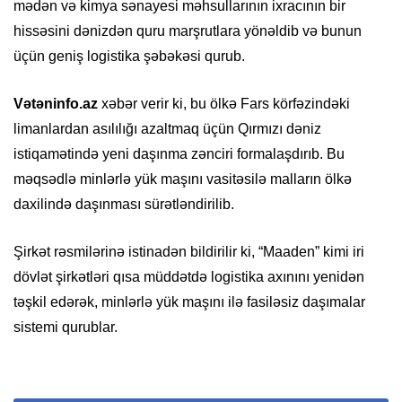
mədən və kimya sənayesi məhsullarının ixracının bir
hissəsini dənizdən quru marşrutlara yönəldib və bunun
üçün geniş logistika şəbəkəsi qurub.
Vətəninfo.az
xəbər verir ki, bu ölkə Fars körfəzindəki
limanlardan asılılığı azaltmaq üçün Qırmızı dəniz
istiqamətində yeni daşınma zənciri formalaşdırıb. Bu
məqsədlə minlərlə yük maşını vasitəsilə malların ölkə
daxilində daşınması sürətləndirilib.
Şirkət rəsmilərinə istinadən bildirilir ki, “Maaden” kimi iri
dövlət şirkətləri qısa müddətdə logistika axınını yenidən
təşkil edərək, minlərlə yük maşını ilə fasiləsiz daşımalar
sistemi qurublar.