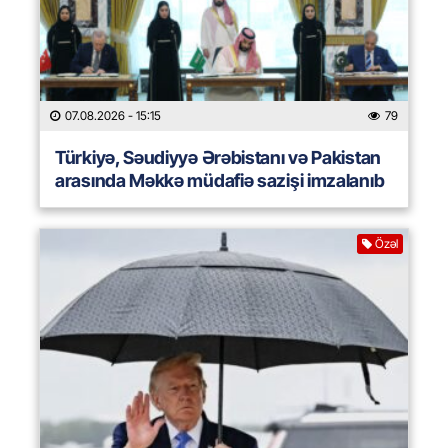
07.08.2026
- 15:15
79
Türkiyə, Səudiyyə Ərəbistanı və Pakistan
arasında Məkkə müdafiə sazişi imzalanıb
Özəl