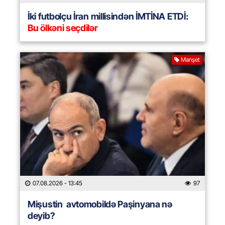
İki futbolçu İran millisindən İMTİNA ETDİ:
Bu ölkəni seçdilər
Manşet
07.08.2026
- 13:45
97
Mişustin avtomobildə Paşinyana nə
deyib?