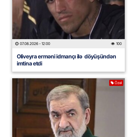
07.08.2026
- 12:00
100
Oliveyra erməni idmançı ilə döyüşündən
imtina etdi
Özəl