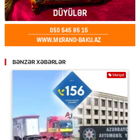
BƏNZƏR XƏBƏRLƏR
Manşet