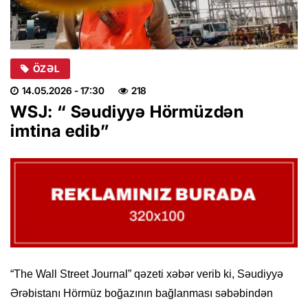
ÖZƏL
14.05.2026
- 17:30
218
WSJ: “ Səudiyyə Hörmüzdən
imtina edib”
“The Wall Street Journal” qəzeti xəbər verib ki, Səudiyyə
Ərəbistanı Hörmüz boğazının bağlanması səbəbindən