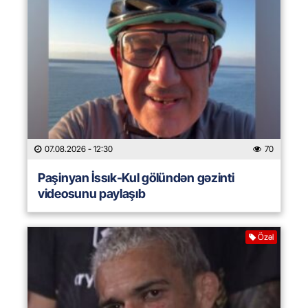
07.08.2026
- 12:30
70
Paşinyan İssık-Kul gölündən gəzinti
videosunu paylaşıb
Özəl