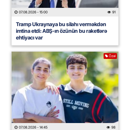
07.08.2026
- 15:00
91
Tramp Ukraynaya bu silahı verməkdən
imtina etdi: ABŞ-ın özünün bu raketlərə
ehtiyacı var
Özəl
07.08.2026
- 14:45
98