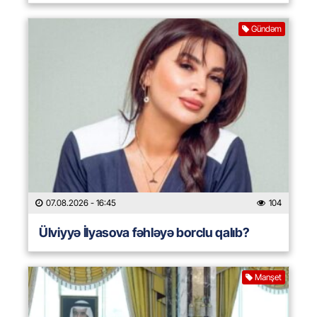
Gündəm
07.08.2026
- 16:45
104
Ülviyyə İlyasova fəhləyə borclu qalıb?
Manşet