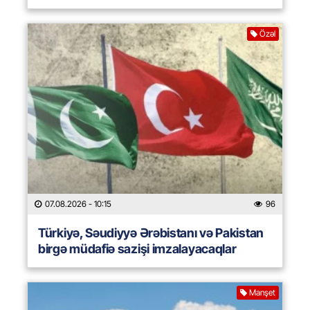
Özəl
07.08.2026
- 10:15
96
Türkiyə, Səudiyyə Ərəbistanı və Pakistan
birgə müdafiə sazişi imzalayacaqlar
Manşet