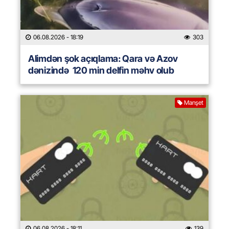
06.08.2026
- 18:19
303
Alimdən şok açıqlama: Qara və Azov
dənizində 120 min delfin məhv olub
Manşet
06.08.2026
- 18:11
139