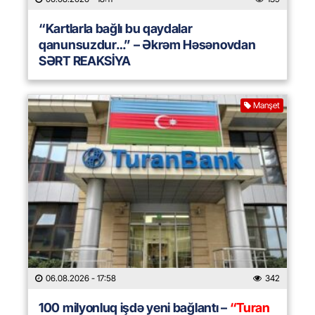
“Kartlarla bağlı bu qaydalar
qanunsuzdur…” – Əkrəm Həsənovdan
SƏRT REAKSİYA
Manşet
06.08.2026
- 17:58
342
100 milyonluq işdə yeni bağlantı –
“Turan