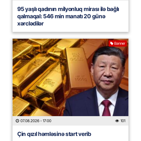
95 yaşlı qadının milyonluq mirası ilə bağlı
qalmaqal: 546 min manatı 20 günə
xərclədilər
Banner
07.08.2026
- 17:00
101
Çin qızıl həmləsinə start verib