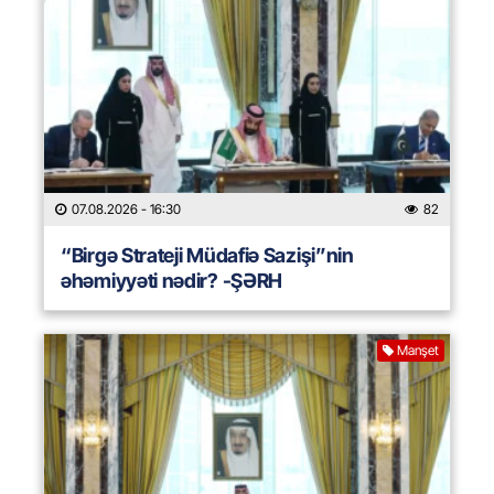
07.08.2026
- 16:30
82
“Birgə Strateji Müdafiə Sazişi”nin
əhəmiyyəti nədir? -ŞƏRH
Manşet