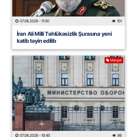
07.08.2026
- 11:30
101
İran Ali Milli Təhlükəsizlik Şurasına yeni
katib təyin edilib
Manşet
07.08.2026
- 10:45
98