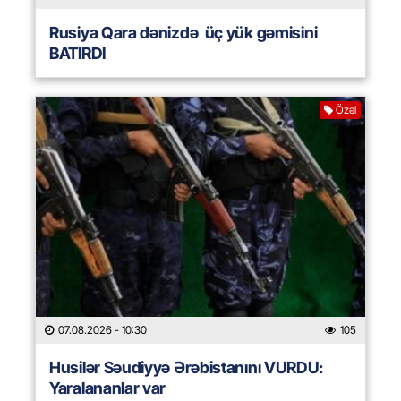
Rusiya Qara dənizdə üç yük gəmisini
BATIRDI
Özəl
07.08.2026
- 10:30
105
Husilər Səudiyyə Ərəbistanını VURDU:
Yaralananlar var