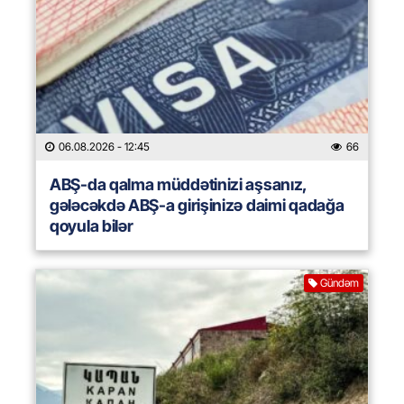
06.08.2026
- 12:45
66
ABŞ-da qalma müddətinizi aşsanız,
gələcəkdə ABŞ-a girişinizə daimi qadağa
qoyula bilər
Gündəm