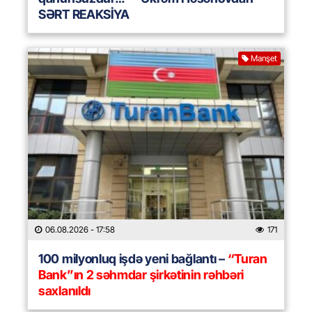
SƏRT REAKSİYA
Manşet
06.08.2026
- 17:58
171
100 milyonluq işdə yeni bağlantı –
“Turan
Bank”ın 2 səhmdar şirkətinin rəhbəri
saxlanıldı