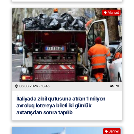
Manşet
06.08.2026
- 13:45
70
İtaliyada zibil qutusuna atılan 1 milyon
avroluq lotereya bileti iki günlük
axtarışdan sonra tapılıb
Banner