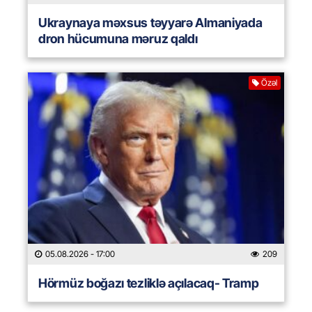
Ukraynaya məxsus təyyarə Almaniyada
dron hücumuna məruz qaldı
Özəl
05.08.2026
- 17:00
209
Hörmüz boğazı tezliklə açılacaq- Tramp