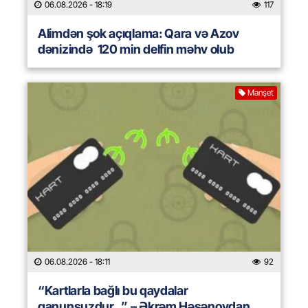
06.08.2026
- 18:19
117
Alimdən şok açıqlama: Qara və Azov
dənizində 120 min delfin məhv olub
Manşet
06.08.2026
- 18:11
92
“Kartlarla bağlı bu qaydalar
qanunsuzdur…” – Əkrəm Həsənovdan