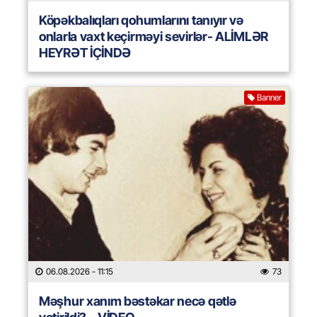
Köpəkbalıqları qohumlarını tanıyır və
onlarla vaxt keçirməyi sevirlər- ALİMLƏR
HEYRƏT İÇİNDƏ
Banner
06.08.2026
- 11:15
73
Məşhur xanım bəstəkar necə qətlə