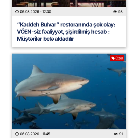
06.08.2026
- 12:00
93
“Kaddeh Bulvar” restoranında şok olay:
VÖEN-siz fəaliyyət, şişirdilmiş hesab :
Müştərilər belə aldadılır
Özəl
06.08.2026
- 11:45
91