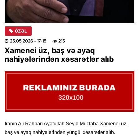
ÖZƏL
25.05.2026
- 17:15
215
Xamenei üz, baş və ayaq
nahiyələrindən xəsarətlər alıb
İranın Ali Rəhbəri Ayətullah Seyid Müctəba Xamenei üz,
baş və ayaq nahiyələrindən yüngül xəsarətlər alıb.