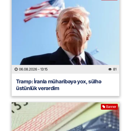
06.08.2026
- 13:15
81
Tramp: İranla müharibəyə yox, sülhə
üstünlük verərdim
Banner