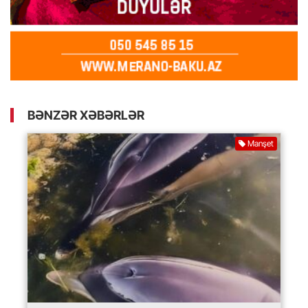
BƏNZƏR XƏBƏRLƏR
Manşet