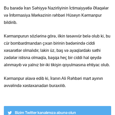
Bu barədə İran Səhiyyə Nazirliyinin İctimaiyyətlə Əlaqələr
və İnformasiya Mərkəzinin rəhbəri Hüseyn Kərmanpur
bildirib.
Kərmanpurun sözlərinə görə, ilkin təsəvvür belə olub ki, bu
cür bombardmandan çıxan birinin bədənində ciddi
xəsarətlər olmalıdır, lakin üz, baş və ayaqlardakı səthi
zədələr istisna olmaqla, başqa heç bir ciddi hal qeydə
alınmayıb və yalnız bir-iki tikişin qoyulmasına ehtiyac olub.
Kərmanpur əlavə edib ki, İranın Ali Rəhbəri mart ayının
əvvəlində xəstəxanadan buraxılıb.
Bizim Twitter kanalımıza abunə olun