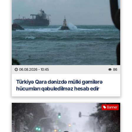
06.08.2026
- 10:45
86
Türkiyə Qara dənizdə mülki gəmilərə
hücumları qəbuledilməz hesab edir
Banner