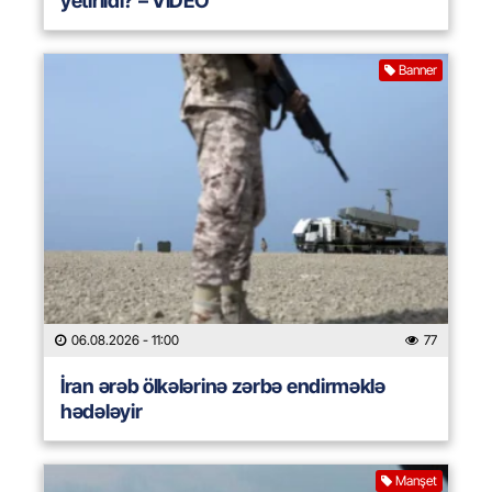
yetirildi? – VİDEO
Banner
06.08.2026
- 11:00
77
İran ərəb ölkələrinə zərbə endirməklə
hədələyir
Manşet