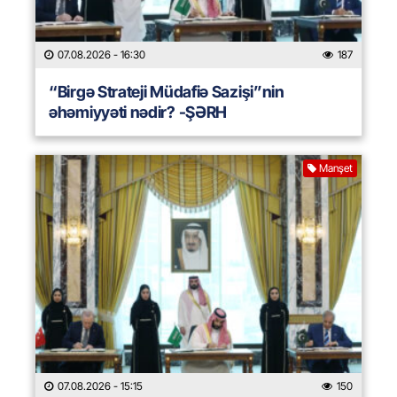
07.08.2026
- 16:30
187
“Birgə Strateji Müdafiə Sazişi”nin
əhəmiyyəti nədir? -ŞƏRH
Manşet
07.08.2026
- 15:15
150