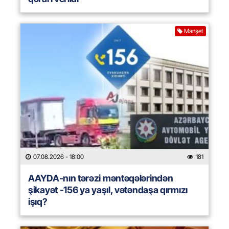
Manşet
07.08.2026
- 18:00
181
AAYDA-nın tərəzi məntəqələrindən
şikayət -156 ya yaşıl, vətəndaşa qırmızı
işıq?