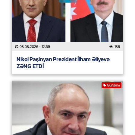
08.08.2026
- 12:59
186
Nikol Paşinyan Prezident İlham Əliyevə
ZƏNG ETDİ
Gündəm