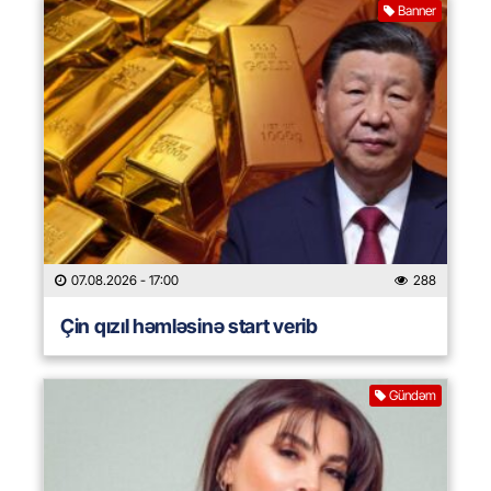
Banner
07.08.2026
- 17:00
288
Çin qızıl həmləsinə start verib
Gündəm