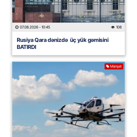
07.08.2026
- 10:45
108
Rusiya Qara dənizdə üç yük gəmisini
BATIRDI
Manşet