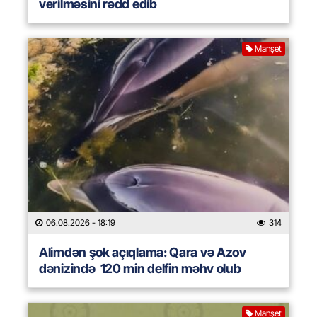
verilməsini rədd edib
Manşet
06.08.2026
- 18:19
314
Alimdən şok açıqlama: Qara və Azov
dənizində 120 min delfin məhv olub
Manşet