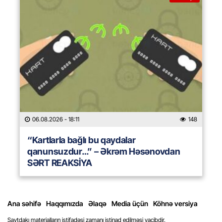
06.08.2026
- 18:11
148
“Kartlarla bağlı bu qaydalar
qanunsuzdur…” – Əkrəm Həsənovdan
SƏRT REAKSİYA
Ana səhifə
Haqqımızda
Əlaqə
Media üçün
Köhnə versiya
Saytdakı materialların istifadəsi zamanı istinad edilməsi vacibdir.