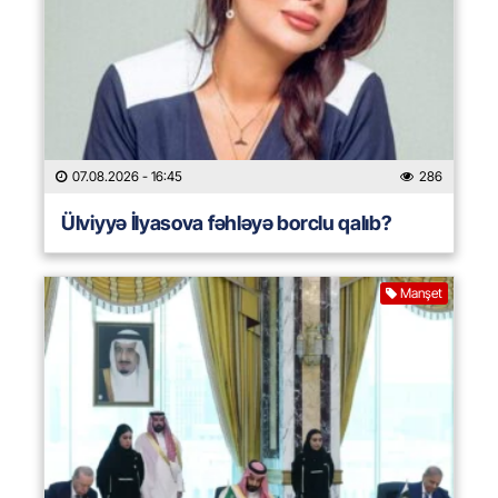
07.08.2026
- 16:45
286
Ülviyyə İlyasova fəhləyə borclu qalıb?
Manşet