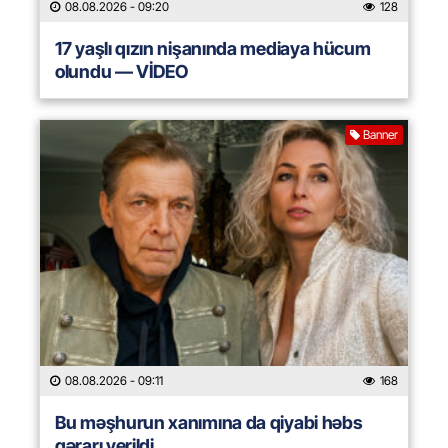
08.08.2026
- 09:20
128
17 yaşlı qızın nişanında mediaya hücum
olundu — VİDEO
Banner
08.08.2026
- 09:11
168
Bu məşhurun xanımına da qiyabi həbs
qərarı verildi