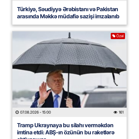
Türkiyə, Səudiyyə Ərəbistanı və Pakistan
arasında Məkkə müdafiə sazişi imzalanıb
Özəl
07.08.2026
- 15:00
161
Tramp Ukraynaya bu silahı verməkdən
imtina etdi: ABŞ-ın özünün bu raketlərə