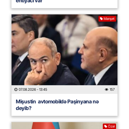
ehtiyacı var
Manşet
07.08.2026
- 13:45
157
Mişustin avtomobildə Paşinyana nə
deyib?
Özəl