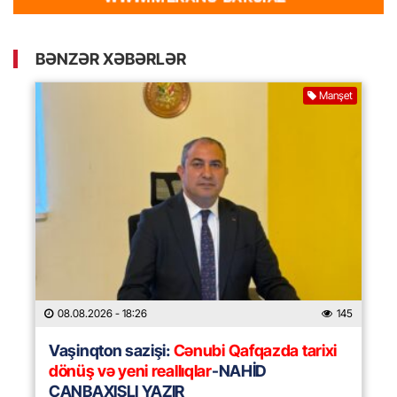
BƏNZƏR XƏBƏRLƏR
Manşet
08.08.2026
- 18:26
145
Vaşinqton sazişi:
Cənubi Qafqazda tarixi
dönüş və yeni reallıqlar
-NAHİD
CANBAXIŞLI YAZIR