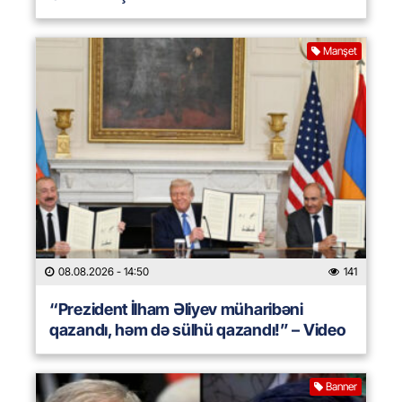
Manşet
08.08.2026
- 14:50
141
“Prezident İlham Əliyev müharibəni
qazandı, həm də sülhü qazandı!” – Video
Banner