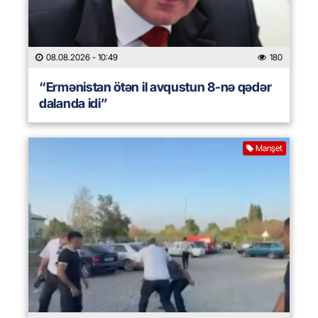
08.08.2026
- 10:49
180
“Ermənistan ötən il avqustun 8-nə qədər
dalanda idi”
Manşet