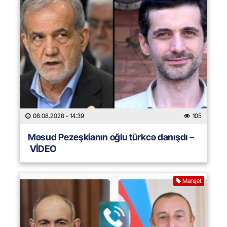
08.08.2026
- 14:39
105
Məsud Pezeşkianın oğlu türkcə danışdı –
VİDEO
Manşet