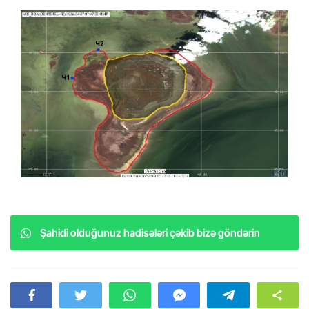
Şahidi olduğunuz hadisələri çəkib bizə göndərin