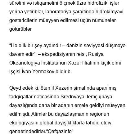
sürətini və istiqamətini ölçmək üzrə hidrofiziki işlər
yerinə yetiriblər, laboratoriya şəraitində hidrokimyəvi
göstəricilərin müəyyən edilməsi üçün nümunələr
götürüblər.
“Hələlik bir şey aydındır – dənizin səviyyəsi düşməyə
davam edir”, – ekspedisiyanın rəisi, Rusiya
Okeanologiya İnstitutunun Xəzər filialının kiçik elmi
işçisi İvan Yermakov bildirib.
Qeyd edək ki, ötən il Xəzərin şimalında aparılmış
tədqiqatlar nəticəsində Srednyaya Jemçujnaya
dayazlığında daha bir adanın əmələ gəldiyi müəyyən
edilmişdi. Alimlər bu dayazlaşmanın regionun
ekologiyasını qlobal dəyişikliklərlə təhdid etdiyi
qənaətindədirlər.“Qafqazinfo”