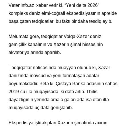
Vətəninfo.az xəbər verir ki, “Yeni delta 2026”
kompleks dəniz elmi-coğrafi ekspedisiyasının apreldə
başa çatan tədqiqatları bu faktı bir daha təsdiqləyib.
Məlumata görə, tədqiqatlar Volqa-Xəzər dəniz
gəmiçilik kanalının və Xəzərin şimal hissəsinin
akvatoriyalarında aparılıb.
Tədqiqatlar nəticəsində müəyyən olunub ki, Xəzər
dənizində mövcud və yeni formalaşan adalar
böyüməkdədir. Belə ki, Çistaya Banka adasının sahəsi
2019-cu illə müqayisədə iki dəfə artıb. Tbilisi
dayazlığının yerində əmələ gələn ada isə ötən illə
müqayisədə üç dəfə genişlənib.
Ekspedisiya iştirakçıları Xəzərin şimalında axının