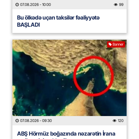
07.08.2026
- 10:00
99
Bu ölkədə uçan taksilər fəaliyyətə
BAŞLADI
Banner
07.08.2026
- 09:30
120
ABŞ Hörmüz boğazında nəzarətin İrana