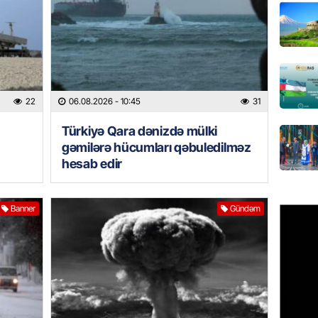
Paşinya
05.08.
HADISƏ
Qəbiris
22
06.08.2026
- 10:45
31
söydü,
05.08.
Türkiyə Qara dənizdə mülki
gəmilərə hücumları qəbuledilməz
BANNER
hesab edir
Ukrayn
Rusiyad
Banner
Gündəm
05.08.
MƏDƏNI
Azərbay
Türkiy
imza at
05.08.