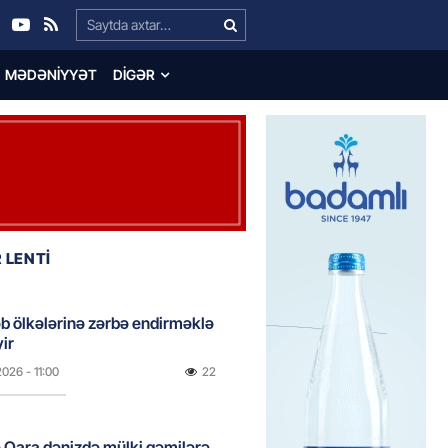
Search…
MƏDƏNIYYƏT
DIGƏR
 LENTİ
əb ölkələrinə zərbə endirməklə
ir
2026
- 11:00
22
 Qara dənizdə mülki gəmilərə