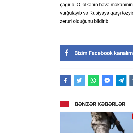
çağırıb. O, ölkənin hava məkanının
vurğulayıb və Rusiyaya qarşı təzyi
zəruri olduğunu bildirib.
Bizim Facebook kanalım
BƏNZƏR XƏBƏRLƏR