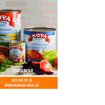
bu canlıların hücumu başlayıb?
tülər narahatlıq yaratdı: FOTO
2026
- 14:00
98
 PENSİYA VƏ MÜAVİNƏTLƏR
N ARTIRILACAQ? – Mühüm
AMA
2026
- 13:45
139
Bakıda yağış yağacaq
2026
- 13:30
106
göndərdiyi tiryək ələ keçdi:
yaya gedirmiş
2026
- 13:15
85