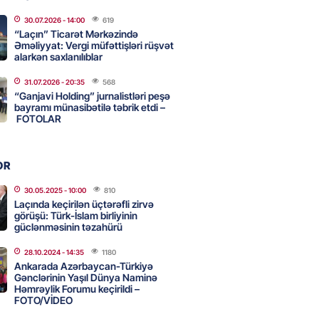
2026
- 16:45
199
30.07.2026
- 14:00
619
“Laçın” Ticarət Mərkəzində
Əməliyyat: Vergi müfəttişləri rüşvət
alarkən saxlanılıblar
 HHQ-nin ilk qadın generalı oldu
31.07.2026
- 20:35
568
2026
- 16:30
199
“Ganjavi Holding” jurnalistləri peşə
bayramı münasibətilə təbrik etdi –
FOTOLAR
 və universitetlərə yaxın ev
ların diqqətinə: Kirayə
OR
da son vəziyyət
30.05.2025
- 10:00
810
2026
- 16:15
117
Laçında keçirilən üçtərəfli zirvə
görüşü: Türk-İslam birliyinin
güclənməsinin təzahürü
 və Suriyanın xarici işlər
28.10.2024
- 14:35
1180
ri görüşəcək
Ankarada Azərbaycan-Türkiyə
Gənclərinin Yaşıl Dünya Naminə
2026
- 16:00
120
Həmrəylik Forumu keçirildi –
FOTO/VİDEO