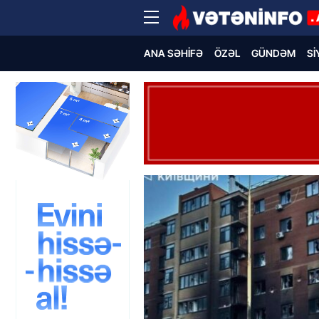
ANA SƏHIFƏ
ÖZƏL
GÜNDƏM
SI