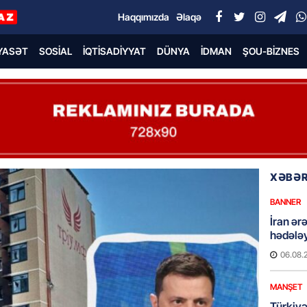
Haqqımızda
Əlaqə
YASƏT
SOSIAL
İQTISADIYYAT
DÜNYA
İDMAN
ŞOU-BIZNES
XƏBƏR
BANNER
İran ər
hədələy
06.08.
MANŞET
Türkiyə