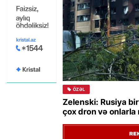
ÖZƏL
Zelenski: Rusiya b
çox dron və onlarla 