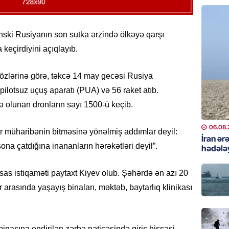
Çingiz 
06.08.
nski Rusiyanın son sutka ərzində ölkəyə qarşı
GÜNDƏM
keçirdiyini açıqlayıb.
Şirvan 
ADSEA 
sözlərinə görə, təkcə 14 may gecəsi Rusiya
bərpa e
pilotsuz uçuş aparatı (PUA) və 56 raket atıb.
05.08.
ə olunan dronların sayı 1500-ü keçib.
İDMAN
06.08.
Bu gün
lar müharibənin bitməsinə yönəlmiş addımlar deyil:
İran ər
klubu i
ona çatdığına inananların hərəkətləri deyil”.
hədələ
05.08.
as istiqaməti paytaxt Kiyev olub. Şəhərdə ən azı 20
ÖZƏL
 arasında yaşayış binaları, məktəb, baytarlıq klinikası
Ukrayn
Almani
qaldı
nasına endirilən zərbə nəticəsində giriş hissəsi
05.08.