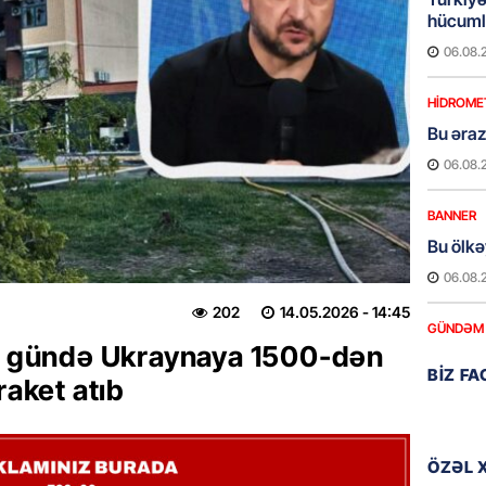
hücumla
06.08.
HIDROME
Bu əraz
06.08.
BANNER
Bu ölkə
06.08.
202
14.05.2026
- 14:45
GÜNDƏM
ir gündə Ukraynaya 1500-dən
Yaponiy
BIZ F
xatirəs
raket atıb
06.08.
GÜNDƏM
ÖZƏL 