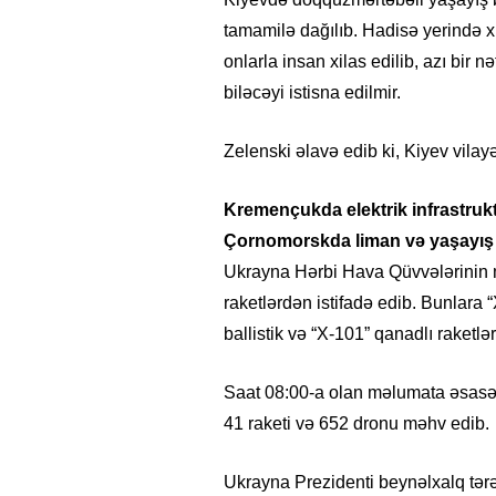
tamamilə dağılıb. Hadisə yerində xi
onlarla insan xilas edilib, azı bir n
biləcəyi istisna edilmir.
Zelenski əlavə edib ki, Kiyev vilay
Kremençukda elektrik infrastruk
Çornomorskda liman və yaşayış 
Ukrayna Hərbi Hava Qüvvələrinin m
raketlərdən istifadə edib. Bunlara 
ballistik və “X-101” qanadlı raketləri
Saat 08:00-a olan məlumata əsasə
41 raketi və 652 dronu məhv edib.
Ukrayna Prezidenti beynəlxalq tə