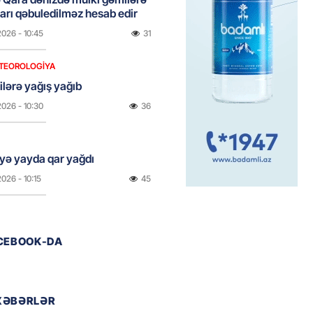
rı qəbuledilməz hesab edir
2026
- 10:45
31
TEOROLOGIYA
ilərə yağış yağıb
2026
- 10:30
36
yə yayda qar yağdı
2026
- 10:15
45
ada Xirosima qurbanlarının
ACEBOOK-DA
i yad ediləcək
2026
- 10:00
45
XƏBƏRLƏR