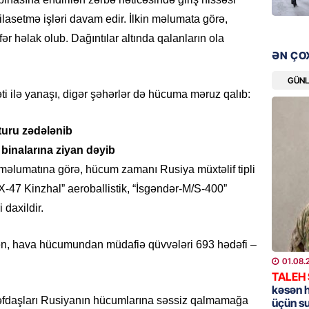
lasetmə işləri davam edir. İlkin məlumata görə,
HADISƏ
əfər həlak olub. Dağıntılar altında qalanların ola
Evdən 5
ƏN ÇO
əşyalar
GÜN
05.08.
əti ilə yanaşı, digər şəhərlər də hücuma məruz qalıb:
ÖZƏL
turu zədələnib
Hörmüz 
binalarına ziyan dəyib
05.08.
əlumatına görə, hücum zamanı Rusiya müxtəlif tipli
“X-47 Kinzhal” aeroballistik, “İsgəndər-M/S-400”
REKLAM
Kapital
 daxildir.
buraxıl
üstələd
n, hava hücumundan müdafiə qüvvələri 693 hədəfi –
05.08.
01.08.
TALEH
kəsən 
İDMAN
rəfdaşları Rusiyanın hücumlarına səssiz qalmamağa
üçün s
Bu fut