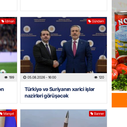
Xəzərə 
– Görün
05.08.
İdman
Gündəm
GÜNDƏM
MAAŞ,
YENİDƏ
AÇIQL
05.08.
GÜNDƏM
199
05.08.2026
- 16:00
120
Sabah 
ən
Türkiyə və Suriyanın xarici işlər
05.08.
nazirləri görüşəcək
ÖZƏL
İranın 
Manşet
Banner
Britani
05.08.