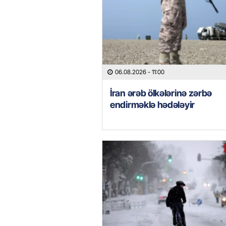
06.08.2026
- 11:00
İran ərəb ölkələrinə zərbə
endirməklə hədələyir