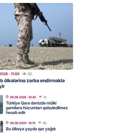
Qənizadə açıqlama verdi
2026
- 09:45
48
bölgəsində problem bitdi –
Şurvan kanalını qısa müddətdə
lədi
2026
- 22:08
307
2026
- 11:00
22
 “Sabah” Danimarkada “Orhus”
əb ölkələrinə zərbə endirməklə
lə qarşılaşacaq
yir
2026
- 17:45
320
06.08.2026
- 10:45
31
Türkiyə Qara dənizdə mülki
gəmilərə hücumları qəbuledilməz
aya məxsus təyyarə
hesab edir
yada dron hücumuna məruz
06.08.2026
- 10:15
45
Bu ölkəyə yayda qar yağdı
2026
- 17:30
180