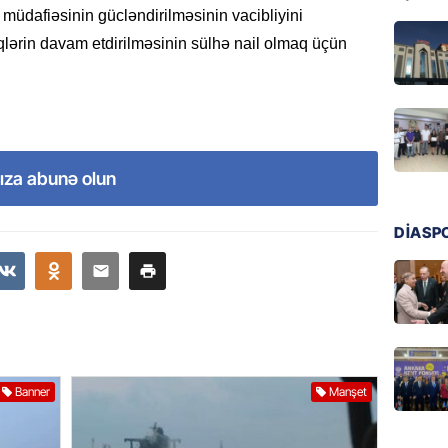
 müdafiəsinin gücləndirilməsinin vacibliyini
05.08.
qlərin davam etdirilməsinin sülhə nail olmaq üçün
DÜNYA
Türkiyə
05.08.
ıza abunə olun
GÜNDƏM
Metroya
axtaran
DİASP
bazarın
05.08.
GÜNDƏM
Türkiyə
nazirlə
Banner
Manşet
05.08.
MANŞET