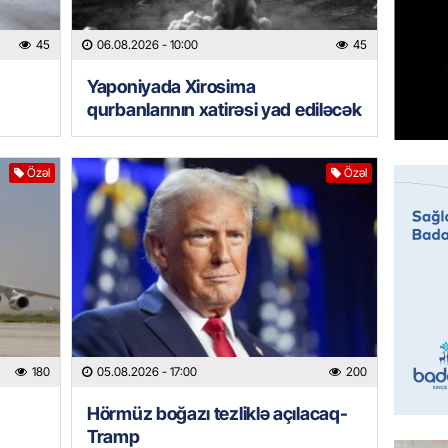
45
06.08.2026
- 10:00
45
BANNER
Hikmət 
Yaponiyada Xirosima
qonşula
qurbanlarının xatirəsi yad ediləcək
vermə
05.08.
Özəl
Özəl
REKLAM
Biləcər
üçün ha
05.08.
BANNER
Xameney
ilə bağl
180
05.08.2026
- 17:00
200
05.08.
Hörmüz boğazı tezliklə açılacaq-
Tramp
GÜNDƏM