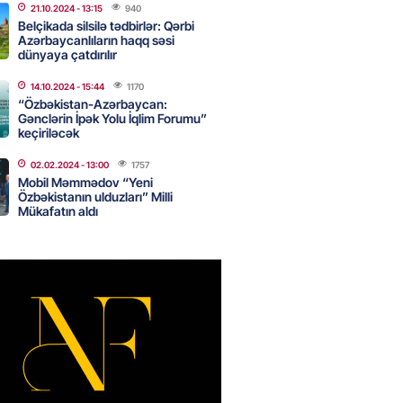
21.10.2024
- 13:15
940
n ondan narazıdır
Belçikada silsilə tədbirlər: Qərbi
Azərbaycanlıların haqq səsi
2026
- 15:45
155
dünyaya çatdırılır
14.10.2024
- 15:44
1170
“Özbəkistan-Azərbaycan:
tanlıqda İNSİDENT: mollanı
Gənclərin İpək Yolu İqlim Forumu”
keçiriləcək
 həbs olundu
2026
- 15:30
90
02.02.2024
- 13:00
1757
Mobil Məmmədov “Yeni
Özbəkistanın ulduzları” Milli
Mükafatın aldı
adan İDDİA: Şimali Koreya
a 120 ballistik raket yerləşdirib
2026
- 15:15
91
YYƏT
canlı musiqi terapevti
ədə unudulmaz sənət gecəsinə
dı – FOTO
2026
- 15:00
116