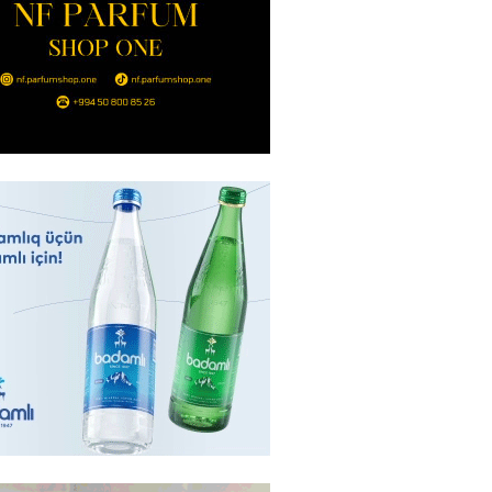
Hacıyev: Azərbaycan ərazisini
ra qarşı istifadəyə imkan
z
2026
- 14:45
85
idə mənzil almaq istəyənlər
nsı imkanları var?
2026
- 14:30
84
inin ofisi Pezeşkianın istefası
ı iddiaları təkzib etdi
2026
- 14:15
116