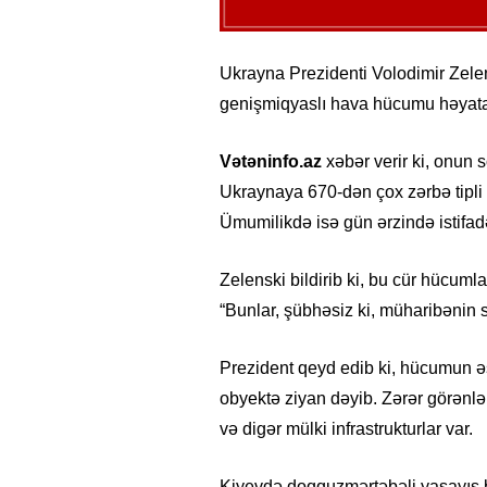
Ukrayna Prezidenti Volodimir Zele
genişmiqyaslı hava hücumu həyata 
Vətəninfo.az
xəbər verir ki, onun 
Ukraynaya 670-dən çox zərbə tipli 
Ümumilikdə isə gün ərzində istifad
Zelenski bildirib ki, bu cür hücum
“Bunlar, şübhəsiz ki, müharibənin s
Prezident qeyd edib ki, hücumun əs
obyektə ziyan dəyib. Zərər görənlər
və digər mülki infrastrukturlar var.
Kiyevdə doqquzmərtəbəli yaşayış bi