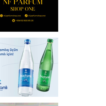
r”
2026
- 16:45
223
idan Ankarada suriyalı həmkarı
ani ilə görüşüb
2026
- 16:45
205
ə Abbaszadə abituriyentlərə
ş etdi: MÜTLƏQ OXUYUN!
2026
- 16:30
120
ail rayon təşkilatında
alma və Memarlıq İli”
sində “91-lər” və partiya
arı ilə görüş keçirilib –
AR