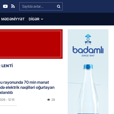
Search…
MƏDƏNIYYƏT
DIGƏR
 LENTİ
u rayonunda 70 min manat
də elektrik naqilləri oğurlayan
xlanılıb
2026
- 12:15
28