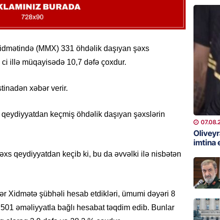
GÜNDƏM
Ali Mə
müəllif
Xidmətində (MMX) 331 öhdəlik daşıyan şəxs
07.08.
 ci illə müqayisədə 10,7 dəfə çoxdur.
MANŞET
inadən xəbər verir.
Rusiya 
BATIRD
ə qeydiyyatdan keçmiş öhdəlik daşıyan şəxslərin
07.08.
07.08.
Olivey
ÖZƏL
imtina 
Husilər
xs qeydiyyatdan keçib ki, bu da əvvəlki ilə nisbətən
Yaralan
07.08.
ər Xidmətə şübhəli hesab etdikləri, ümumi dəyəri 8
ÖZƏL
 501 əməliyyatla bağlı hesabat təqdim edib. Bunlar
Türkiyə