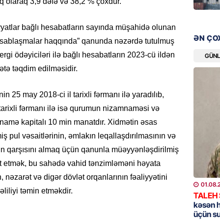
q olaraq 3,9 dəfə və 38,2 % çoxdur.
Pakista
imzala
yatlar bağlı hesabatların sayında müşahidə olunan
07.08.
ƏN ÇO
hesablaşmalar haqqında” qanunda nəzərdə tutulmuş
MANŞET
ergi ödəyiciləri ilə bağlı hesabatların 2023-cü ildən
GÜN
Bu ölkə
tə təqdim edilməsidir.
BAŞLA
07.08.
n 25 may 2018-ci il tarixli fərmanı ilə yaradılıb,
l tarixli fərmanı ilə isə qurumun nizamnaməsi və
GÜNDƏM
mnamə kapitalı 10 min manatdır. Xidmətin əsas
Azərbay
iş pul vəsaitlərinin, əmlakın leqallaşdırılmasının və
07.08.
nin qarşısını almaq üçün qanunla müəyyənləşdirilmiş
ət etmək, bu sahədə vahid tənzimləməni həyata
BANNER
n, nəzarət və digər dövlət orqanlarının fəaliyyətini
ABŞ Hö
01.08.
verilmə
liliyi təmin etməkdir.
TALEH
07.08.
kəsən 
üçün s