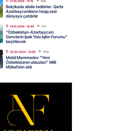
u”da avtomobillərdən kim pul
21.10.2024
- 13:15
949
r?
Belçikada silsilə tədbirlər: Qərbi
Azərbaycanlıların haqq səsi
2026
- 17:30
115
dünyaya çatdırılır
14.10.2024
- 15:44
1171
“Özbəkistan-Azərbaycan:
təmirdən çıxan məktəbdə nələr
Gənclərin İpək Yolu İqlim Forumu”
keçiriləcək
b? – REPORTAJ
2026
- 17:15
133
02.02.2024
- 13:00
1758
Mobil Məmmədov “Yeni
Özbəkistanın ulduzları” Milli
Mükafatın aldı
tin “Şöhrət” ordeni ilə təltif
Bəxtiyar Aslanbəyli kimdir? –
2026
- 17:00
213
eliverstov yayılan iddialarla
çıqlama verib: “İddiaların
ətli hissəsi həqiqəti əks