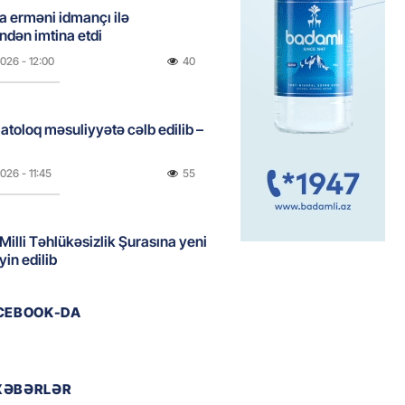
a erməni idmançı ilə
dən imtina etdi
2026
- 12:00
40
atoloq məsuliyyətə cəlb edilib –
2026
- 11:45
55
 Milli Təhlükəsizlik Şurasına yeni
yin edilib
2026
- 11:30
55
ACEBOOK-DA
lələri və əlilliyi olan şəxslər
AD XƏBƏR
XƏBƏRLƏR
2026
- 11:15
49