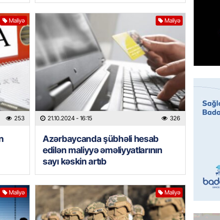
etdirmi
06.08.
Maliyə
Maliyə
DÜNYA
Hakan F
əl-Şeyb
06.08.
GÜNDƏM
Məleyk
253
21.10.2024
- 16:15
326
çağırı
n
Azərbaycanda şübhəli hesab
06.08.
edilən maliyyə əməliyyatlarının
sayı kəskin artıb
GÜNDƏM
YAP Səb
“Şəhərs
Maliyə
Maliyə
çərçivə
veteranl
FOTOL