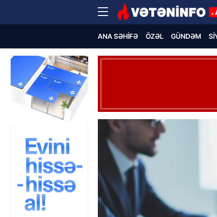
ANA SƏHIFƏ
ÖZƏL
GÜNDƏM
SI