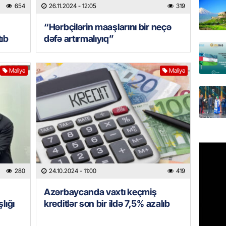
“Koroğl
654
26.11.2024
- 12:05
319
toplayı
“Hərbçilərin maaşlarını bir neçə
06.08.
tıb
dəfə artırmalıyıq”
GÜNDƏM
Əsaslı 
Maliyə
Maliyə
dəyişi
06.08.
GÜNDƏM
Preziden
etdiyi 
DOSYE
06.08.
280
24.10.2024
- 11:00
419
GÜNDƏM
Azərbaycanda vaxtı keçmiş
David S
lığı
kreditlər son bir ildə 7,5% azalıb
bağlı a
əhəmiyy