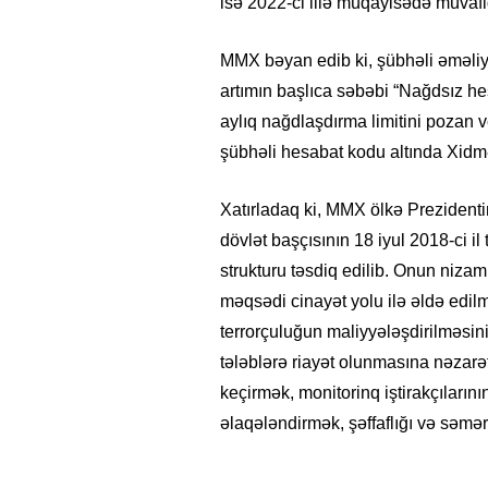
isə 2022-ci illə müqayisədə müvafi
MMX bəyan edib ki, şübhəli əməliy
artımın başlıca səbəbi “Nağdsız 
aylıq nağdlaşdırma limitini pozan v
şübhəli hesabat kodu altında Xidmə
Xatırladaq ki, MMX ölkə Prezidentini
dövlət başçısının 18 iyul 2018-ci i
strukturu təsdiq edilib. Onun niza
məqsədi cinayət yolu ilə əldə edilm
terrorçuluğun maliyyələşdirilməsi
tələblərə riayət olunmasına nəzar
keçirmək, monitorinq iştirakçılarını
əlaqələndirmək, şəffaflığı və səmərə