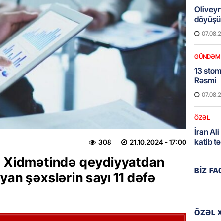
Oliveyr
döyüşün
07.08.
GÜNDƏM
13 stom
Rəsmi
07.08.
ÖZƏL
İran Ali
katib tə
308
21.10.2024
- 17:00
07.08.
i Xidmətində qeydiyyatdan
BIZ F
yan şəxslərin sayı 11 dəfə
GÜNDƏM
Şəhid ai
üçün Ş
ÖZƏL 
07.08.