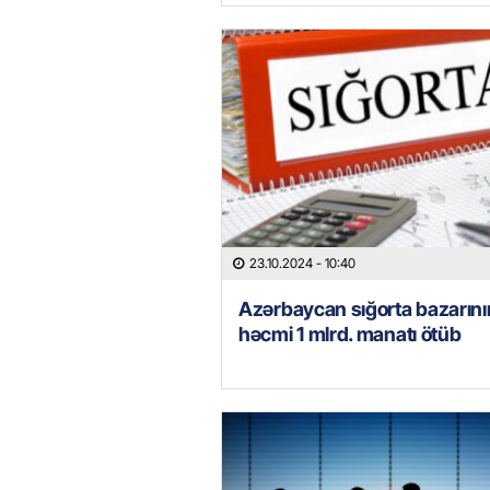
23.10.2024
- 10:40
Azərbaycan sığorta bazarını
həcmi 1 mlrd. manatı ötüb