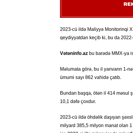
2023-cü ildə Maliyyə Monitorinqi 
qeydiyyatdan keçib ki, bu da 2022-
Vətəninfo.az
bu barədə MMX-ya ist
Məlumata görə, bu il yanvarın 1-n
ümumi sayı 862 vahidə çatıb.
Bundan başqa, ötən il 414 məsul şə
10,1 dəfə çoxdur.
2023-cü ildə öhdəlik daşıyan şəxsl
milyard 385,5 milyon manat olan 1