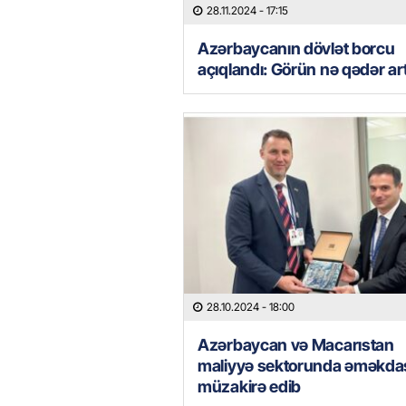
28.11.2024
- 17:15
Azərbaycanın dövlət borcu
açıqlandı: Görün nə qədər ar
28.10.2024
- 18:00
Azərbaycan və Macarıstan
maliyyə sektorunda əməkdaş
müzakirə edib