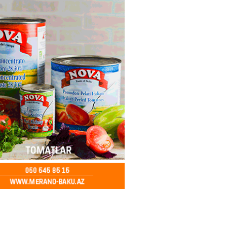
2026
- 16:17
259
eqsetdən niyə narazıdır?
2026
- 16:15
109
ycanın UNESCO-dakı yeni
ndəsi kimdir? – DOSYE
2026
- 16:00
95
ərimizi pozan 26 nəfər tutuldu
2026
- 15:45
96
aşqırdıstan və Yaroslavldakı
mal zavodunu vurub