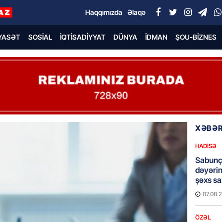
Haqqımızda
Əlaqə
YASƏT
SOSIAL
İQTISADIYYAT
DÜNYA
İDMAN
ŞOU-BIZNES
XƏBƏR
HADISƏ
Sabunç
dəyərin
şəxs sa
07.08.
ÖZƏL