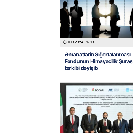
11.10.2024
- 12:10
Əmanətlərin Sığortalanması
Fondunun Himayəçilik Şuras
tərkibi dəyişib