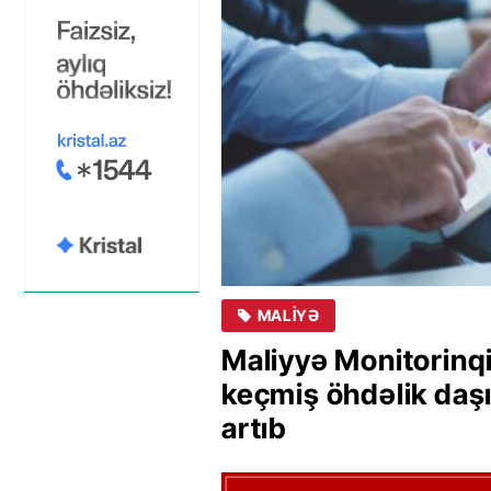
MALIYƏ
Maliyyə Monitorinq
keçmiş öhdəlik daşı
artıb