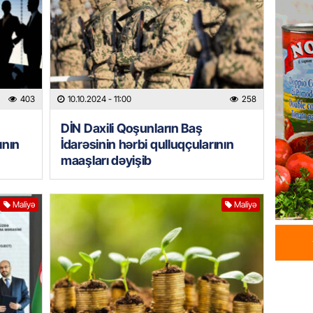
06.08.
GÜNDƏM
Tramp H
06.08.
403
10.10.2024
- 11:00
258
GÜNDƏM
DİN Daxili Qoşunların Baş
Azərba
ının
İdarəsinin hərbi qulluqçularının
nümayə
maaşları dəyişib
06.08.
Maliyə
Maliyə
HADISƏ
Sərhədl
06.08.
DÜNYA
Kiyev B
neft e