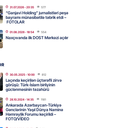
31.07.2026
- 20:35
577
n şok açıqlama: Qara və Azov
“Ganjavi Holding” jurnalistləri peşə
də 120 min delfin məhv olub
bayramı münasibətilə təbrik etdi –
FOTOLAR
2026
- 18:19
290
01.08.2026
- 18:54
554
Naxçıvanda ilk DOST Mərkəzi açılır
rla bağlı bu qaydalar
uzdur…” – Əkrəm Həsənovdan
REAKSİYA
OR
2026
- 18:11
126
30.05.2025
- 10:00
812
Laçında keçirilən üçtərəfli zirvə
görüşü: Türk-İslam birliyinin
yonluq işdə yeni bağlantı –
güclənməsinin təzahürü
Bank”ın 2 səhmdar şirkətinin
 saxlanıldı
28.10.2024
- 14:35
1181
Ankarada Azərbaycan-Türkiyə
2026
- 17:58
274
Gənclərinin Yaşıl Dünya Naminə
Həmrəylik Forumu keçirildi –
FOTO/VİDEO