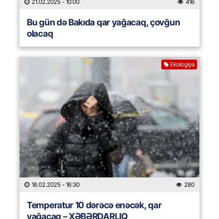
21.02.2025
- 10:00
416
Bu gün də Bakıda qar yağacaq, çovğun
olacaq
Ekologiya
18.02.2025
- 16:30
280
Temperatur 10 dərəcə enəcək, qar
yağacaq – XƏBƏRDARLIQ