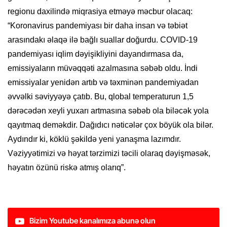
regionu daxilində miqrasiya etməyə məcbur olacaq:
“Koronavirus pandemiyası bir daha insan və təbiət
arasındakı əlaqə ilə bağlı suallar doğurdu. COVID-19
pandemiyası iqlim dəyişikliyini dayandırmasa da,
emissiyaların müvəqqəti azalmasına səbəb oldu. İndi
emissiyalar yenidən artıb və təxminən pandemiyadan
əvvəlki səviyyəyə çatıb. Bu, qlobal temperaturun 1,5
dərəcədən xeyli yuxarı artmasına səbəb ola biləcək yola
qayıtmaq deməkdir. Dağıdıcı nəticələr çox böyük ola bilər.
Aydındır ki, köklü şəkildə yeni yanaşma lazımdır.
Vəziyyətimizi və həyat tərzimizi təcili olaraq dəyişməsək,
həyatın özünü riskə atmış olarıq”.
Bizim Youtube kanalımıza abunə olun