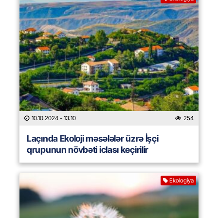
10.10.2024
- 13:10
254
Laçında Ekoloji məsələlər üzrə İşçi
qrupunun növbəti iclası keçirilir
Ekologiya