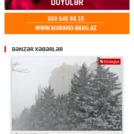
BƏNZƏR XƏBƏRLƏR
Ekologiya