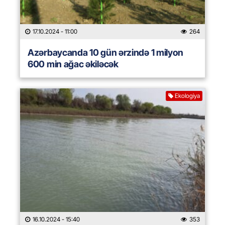
17.10.2024
- 11:00
264
Azərbaycanda 10 gün ərzində 1 milyon
600 min ağac əkiləcək
Ekologiya
16.10.2024
- 15:40
353