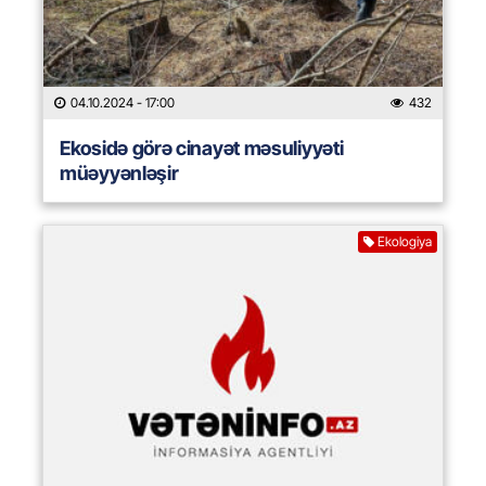
04.10.2024
- 17:00
432
Ekosidə görə cinayət məsuliyyəti
müəyyənləşir
Ekologiya