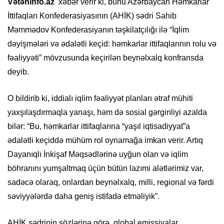
Vətəninfo.az
xəbər verir ki, bunu Azərbaycan Həmkarlar
İttifaqları Konfederasiyasının (AHİK) sədri Sahib
Məmmədov Konfederasiyanın təşkilatçılığı ilə “İqlim
dəyişmələri və ədalətli keçid: həmkarlar ittifaqlarının rolu və
fəaliyyəti” mövzusunda keçirilən beynəlxalq konfransda
deyib.
O bildirib ki, iddialı iqlim fəaliyyət planları ətraf mühiti
yaxşılaşdırmaqla yanaşı, həm də sosial gərginliyi azalda
bilər: “Bu, həmkarlar ittifaqlarına “yaşıl iqtisadiyyat”a
ədalətli keçiddə mühüm rol oynamağa imkan verir. Artıq
Dayanıqlı İnkişaf Məqsədlərinə uyğun olan və iqlim
böhranını yumşaltmaq üçün bütün lazımi alətlərimiz var,
sadəcə olaraq, onlardan beynəlxalq, milli, regional və fərdi
səviyyələrdə daha geniş istifadə etməliyik”.
AHİK sədrinin sözlərinə görə, qlobal emissiyalar,