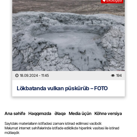
Ekologiya
18.09.2024
- 11:45
194
Lökbatanda vulkan püskürüb – FOTO
Ana səhifə
Haqqımızda
Əlaqə
Media üçün
Köhnə versiya
Saytdakı materialların istifadəsi zamanı istinad edilməsi vacibdir.
Məlumat internet səhifələrində istifadə edildikdə hiperlink vasitəsi ilə istinad
mütləqdir.