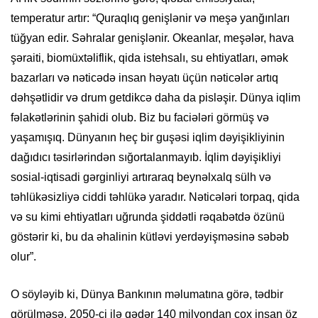
temperatur artır: “Quraqlıq genişlənir və meşə yanğınları
tüğyan edir. Səhralar genişlənir. Okeanlar, meşələr, hava
şəraiti, biomüxtəliflik, qida istehsalı, su ehtiyatları, əmək
bazarları və nəticədə insan həyatı üçün nəticələr artıq
dəhşətlidir və drum getdikcə daha da pisləşir. Dünya iqlim
fəlakətlərinin şahidi olub. Biz bu faciələri görmüş və
yaşamışıq. Dünyanın heç bir guşəsi iqlim dəyişikliyinin
dağıdıcı təsirlərindən sığortalanmayıb. İqlim dəyişikliyi
sosial-iqtisadi gərginliyi artıraraq beynəlxalq sülh və
təhlükəsizliyə ciddi təhlükə yaradır. Nəticələri torpaq, qida
və su kimi ehtiyatları uğrunda şiddətli rəqabətdə özünü
göstərir ki, bu da əhalinin kütləvi yerdəyişməsinə səbəb
olur”.
O söyləyib ki, Dünya Bankının məlumatına görə, tədbir
görülməsə, 2050-ci ilə qədər 140 milyondan çox insan öz