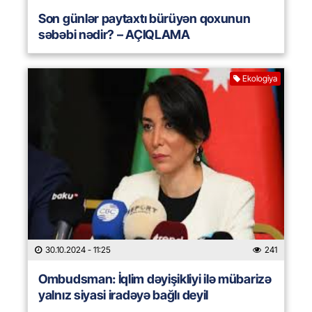
Son günlər paytaxtı bürüyən qoxunun
səbəbi nədir? – AÇIQLAMA
Ekologiya
30.10.2024
- 11:25
241
Ombudsman: İqlim dəyişikliyi ilə mübarizə
yalnız siyasi iradəyə bağlı deyil