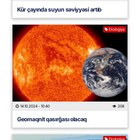
Kür çayında suyun səviyyəsi artıb
Ekologiya
14.10.2024
- 10:40
208
Geomaqnit qasırğası olacaq
Ekologiya