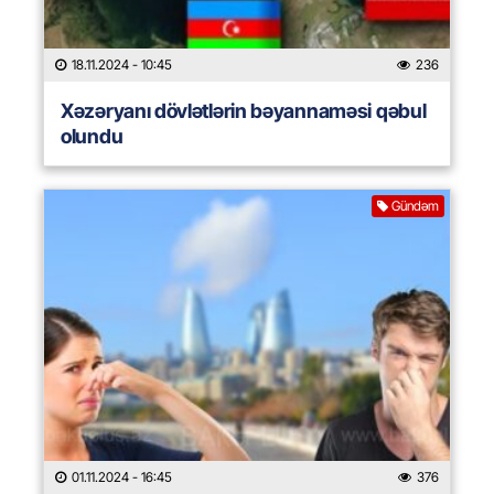
18.11.2024
- 10:45
236
Xəzəryanı dövlətlərin bəyannaməsi qəbul
olundu
Gündəm
01.11.2024
- 16:45
376