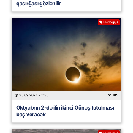
qasırğası gözlənilir
Ekologiya
25.09.2024
- 11:35
185
Oktyabrın 2-də ilin ikinci Günəş tutulması
baş verəcək