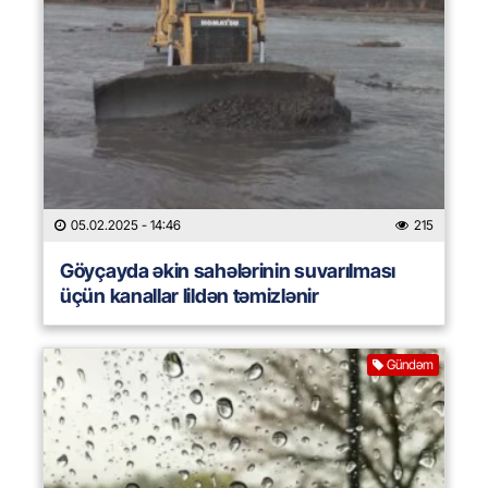
05.02.2025
- 14:46
215
Göyçayda əkin sahələrinin suvarılması
üçün kanallar lildən təmizlənir
Gündəm