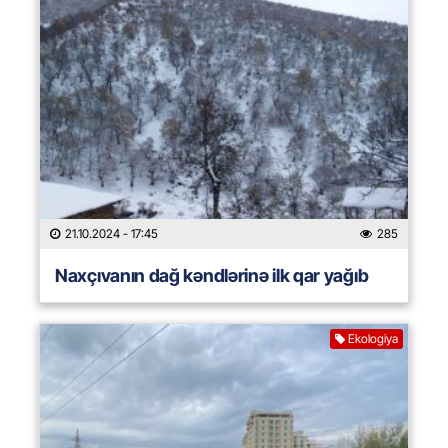
21.10.2024
- 17:45
285
Naxçıvanın dağ kəndlərinə ilk qar yağıb
Ekologiya