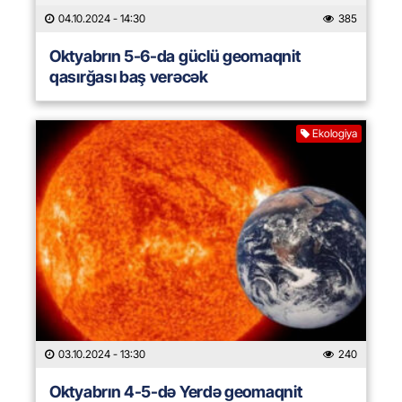
04.10.2024
- 14:30
385
Oktyabrın 5-6-da güclü geomaqnit
qasırğası baş verəcək
Ekologiya
03.10.2024
- 13:30
240
Oktyabrın 4-5-də Yerdə geomaqnit