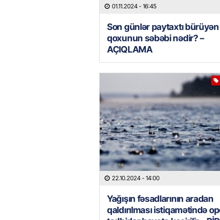
01.11.2024
- 16:45
Son günlər paytaxtı bürüyən
qoxunun səbəbi nədir? –
AÇIQLAMA
22.10.2024
- 14:00
Yağışın fəsadlarının aradan
qaldırılması istiqamətində op