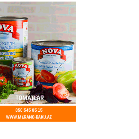
ycanda Media və Yayım Şurası
dı
2026
- 13:00
75
Abdullayevaya yüksək vəzifə
2026
- 12:45
93
n İssık-Kul gölündən gəzinti
unu paylaşıb
2026
- 12:30
70
u rayonunda 70 min manat
də elektrik naqilləri oğurlayan
xlanılıb