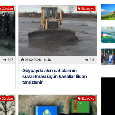
Azərbay
Gündəm
Ekologiya
olacaq
07.08.
REKLAM
Birbank
krediti
07.08.
307
05.02.2025
- 14:46
215
HADISƏ
Sumqay
Göyçayda əkin sahələrinin
çimərli
suvarılması üçün kanallar lildən
şəxslər
təmizlənir
07.08.
Gündəm
Ekologiya
GÜNDƏM
Kartdan
köçürmə