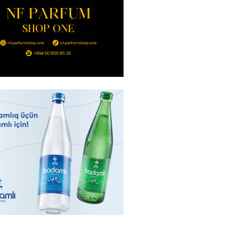
2026
- 14:00
99
in avtomobildə Paşinyana nə
2026
- 13:45
95
entdən Abel Məhərrəmovun oğlu
ğlı SƏRƏNCAM
2026
- 13:30
96
ntdən Xəzər Fərhadov ilə bağlı
NCAM
2026
- 13:15
75