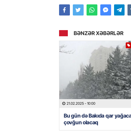
BƏNZƏR XƏBƏRLƏR
21.02.2025
- 10:00
Bu gün də Bakıda qar yağac
çovğun olacaq