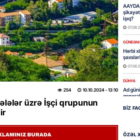
AAYDA-
şikayət
işıq?
07.08.
GÜNDƏM
Hərbi x
şəxslə
07.08.
DÜNYA
Ad günü
254
10.10.2024
- 13:10
general
ələlər üzrə İşçi qrupunun
07.08.
BIZ F
ir
ÖZƏL
95 yaşl
bağlı q
ÖZƏL 