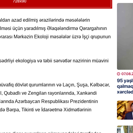
günə xə
07.08.
ldan azad edilmiş ərazilərində məsələlərin
BANNER
ilməsi üçün yaradılmış Əlaqələndirmə Qərargahının
Çin qız
ərarası Mərkəzin Ekoloji məsələlər üzrə İşçi qrupunun
07.08.
GÜNDƏM
 sədrliyi ekologiya və təbii sərvətlər nazirinin müavini
Ülviyyə
07.08.
07.08.
95 yaşl
müvafiq dövlət qurumlarının və Laçın, Şuşa, Kəlbəcər,
MANŞET
qalmaq
xərcləd
“Birgə 
, Qubadlı ve Zengilan rayonlarında, Xankəndi
əhəmiy
larında Azərbaycan Respublikası Prezidentinin
07.08.
də Bərpa, Tikinti ve İdarəetmə Xidmətlərinin
İDMAN
Albani