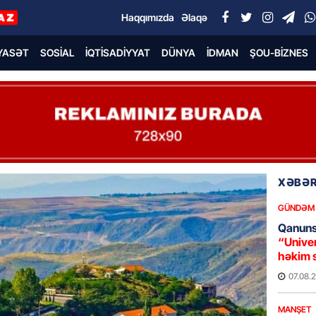
Haqqımızda
Əlaqə
YASƏT
SOSIAL
İQTISADIYYAT
DÜNYA
İDMAN
ŞOU-BIZNES
XƏBƏR
GÜNDƏM
Qanuns
“Univer
həkim 
07.08.
MANŞET