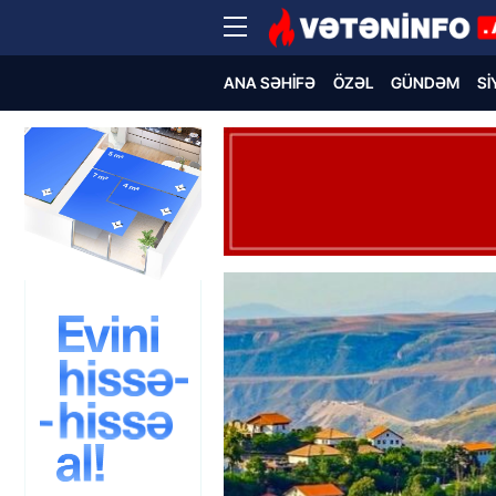
ANA SƏHIFƏ
ÖZƏL
GÜNDƏM
SI