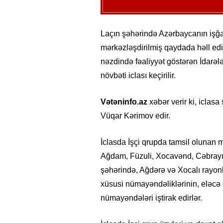
Laçın şəhərində Azərbaycanın işğa
mərkəzləşdirilmiş qaydada həll ed
nəzdində fəaliyyət göstərən İdarəl
növbəti iclası keçirilir.
Vətəninfo.az
xəbər verir ki, iclasa
Vüqar Kərimov edir.
İclasda İşçi qrupda tamsil olunan 
Ağdam, Füzuli, Xocavənd, Cəbrayıl
şəhərində, Ağdərə və Xocalı rayon
xüsusi nümayəndəliklərinin, eləcə 
nümayəndələri iştirak edirlər.