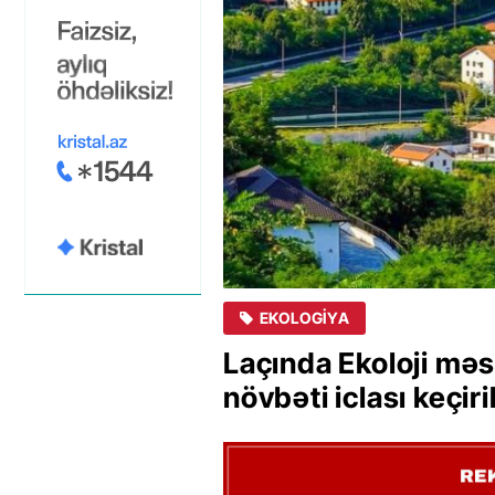
EKOLOGIYA
Laçında Ekoloji məs
növbəti iclası keçiril