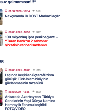
usuz qalmamısan!!!“
01.08.2026
- 18:54
559
, Səudiyyə Ərəbistanı və
Naxçıvanda ilk DOST Mərkəzi açılır
an arasında Məkkə müdafiə
imzalanıb
2026
- 15:15
77
06.08.2026
- 17:58
342
100 milyonluq işdə yeni bağlantı –
“Turan Bank”ın 2 səhmdar
şirkətinin rəhbəri saxlanıldı
Ukraynaya bu silahı verməkdən
etdi: ABŞ-ın özünün bu raketlərə
ı var
OR
2026
- 15:00
89
30.05.2025
- 10:00
813
Laçında keçirilən üçtərəfli zirvə
görüşü: Türk-İslam birliyinin
güclənməsinin təzahürü
bolçu İran millisindən İMTİNA
u ölkəni seçdilər
28.10.2024
- 14:35
1182
Ankarada Azərbaycan-Türkiyə
2026
- 14:45
96
Gənclərinin Yaşıl Dünya Naminə
Həmrəylik Forumu keçirildi –
FOTO/VİDEO