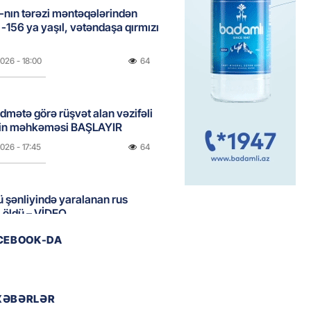
nın tərəzi məntəqələrindən
 -156 ya yaşıl, vətəndaşa qırmızı
2026
- 18:00
64
idmətə görə rüşvət alan vəzifəli
rin məhkəməsi BAŞLAYIR
2026
- 17:45
64
 şənliyində yaralanan rus
 öldü – VİDEO
2026
- 17:30
88
ACEBOOK-DA
ı qadının milyonluq mirası ilə
almaqal: 546 min manatı 20
XƏBƏRLƏR