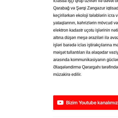
İclasda İşçi qrup üzvləri və dəvət
Qarabağ və Şərqi Zəngəzur iqtisadi 
keçirilərkən ekoloji tələblərin icra və
yataqlarının, kəhrizlərin mövcud vəz
elektron kadastr uçotu işlərinin nət
altına düşən meşə əraziləri ilə əv
işləri barədə iclas iştirakçılarına
məişət tullantıları ila əlaqədar və
arasında kommunikasiyanın güclənd
Əlaqələndirmə Qərargahı tərəfindən 
müzakirə edilir.
Bizim Youtube kanalımız