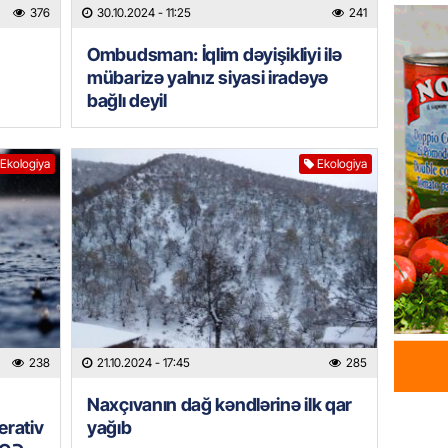
Azərba
376
30.10.2024
- 11:25
241
yaradıl
Ombudsman: İqlim dəyişikliyi ilə
07.08.
mübarizə yalnız siyasi iradəyə
bağlı deyil
GÜNDƏM
Aytən 
verildi
Ekologiya
Ekologiya
07.08.
GÜNDƏM
Paşinya
videos
07.08.
HADISƏ
238
21.10.2024
- 17:45
285
Sabunç
Naxçıvanın dağ kəndlərinə ilk qar
dəyərin
erativ
yağıb
şəxs sa