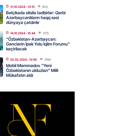
canda sabah 39 dərəcə isti
21.10.2024
- 13:15
953
Belçikada silsilə tədbirlər: Qərbi
Azərbaycanlıların haqq səsi
2026
- 14:30
94
dünyaya çatdırılır
14.10.2024
- 15:44
1173
“Özbəkistan-Azərbaycan:
Gənclərin İpək Yolu İqlim Forumu”
 Biznes-dən mikro biznes
keçiriləcək
nə 5%-dək endirim
2026
- 14:28
90
02.02.2024
- 13:00
1760
Mobil Məmmədov “Yeni
Özbəkistanın ulduzları” Milli
Mükafatın aldı
ıtda avtomobil qaçıran və
kdə mobil telefon oğurlayan
 saxlanılıb
2026
- 14:15
97
 karta istədiyiniz qədər
 edə bilərsiniz – VİDEO