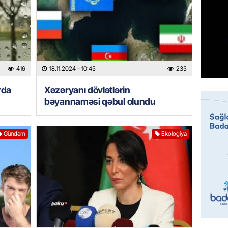
07.08.
MANŞET
Mişust
deyib?
416
18.11.2024
- 10:45
235
07.08.
rda
Xəzəryanı dövlətlərin
GÜNDƏM
bəyannaməsi qəbul olundu
Prezid
ilə ba
Gündəm
Ekologiya
07.08.
GÜNDƏM
Prezide
SƏRƏ
07.08.
ÖZƏL