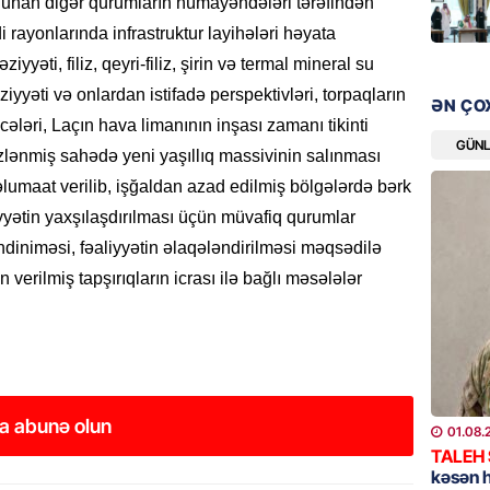
 olunan digər qurumların nümayəndələri tərəfindən
“Liverp
rayonlarında infrastruktur layihələri həyata
07.08.
ziyyəti, filiz, qeyri-filiz, şirin və termal mineral su
iyyəti və onlardan istifadə perspektivləri, torpaqların
HADISƏ
ƏN ÇO
Tovuzda
icələri, Laçın hava limanının inşası zamanı tikinti
qardaşı
GÜN
əzlənmiş sahədə yeni yaşıllıq massivinin salınması
07.08.
 məlumaat verilib, işğaldan azad edilmiş bölgələrdə bərk
ziyyətin yaxşılaşdırılması üçün müvafiq qurumlar
GÜNDƏM
iniməsi, fəaliyyətin əlaqələndirilməsi məqsədilə
Türkiyə
verilmiş tapşırıqların icrası ilə bağlı məsələlər
milyon 
xərclər
07.08.
GÜNDƏM
Malayzi
a abunə olun
01.08.
Dosye
TALEH
07.08.
kəsən 