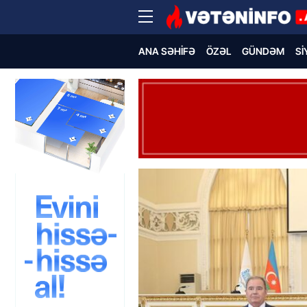
ANA SƏHIFƏ
ÖZƏL
GÜNDƏM
SI