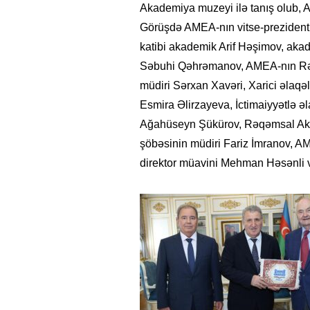
Akademiya muzeyi ilə tanış olub, A
Görüşdə AMEA-nın vitse-preziden
katibi akademik Arif Həşimov, akad
Səbuhi Qəhrəmanov, AMEA-nın Rəya
müdiri Sərxan Xavəri, Xarici əlaqəl
Esmira Əlirzayeva, İctimaiyyətlə ə
Ağahüseyn Şükürov, Rəqəmsal Akad
şöbəsinin müdiri Fariz İmranov, A
direktor müavini Mehman Həsənli v