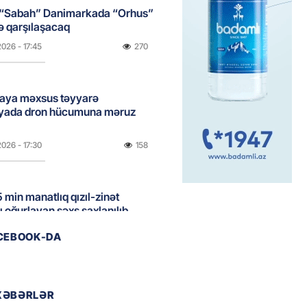
 “Sabah” Danimarkada “Orhus”
lə qarşılaşacaq
2026
- 17:45
270
aya məxsus təyyarə
yada dron hücumuna məruz
2026
- 17:30
158
 min manatlıq qızıl-zinət
ı oğurlayan şəxs saxlanılıb
2026
- 17:15
105
ACEBOOK-DA
boğazı tezliklə açılacaq- Tramp
XƏBƏRLƏR
2026
- 17:00
180