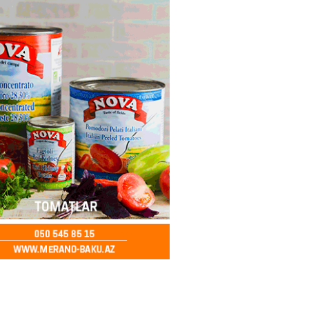
2026
- 12:45
96
nağı Əkbərov bu agentliyin
avini oldu – FOTO
2026
- 12:30
100
əclisin deputatı Asif Əsgərov
anın dağ kəndlərindən biri olan
ax kəndində sakinlərlə görüşdü
LAR
2026
- 12:15
103
oğlu MMC”nin “Dost Əllər”
i çərçivəsində neyromüxtəlifliyi
nclər üçün masterklass keçirilib