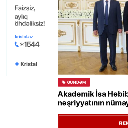
GÜNDƏM
Akademik İsa Həbib
nəşriyyatının nüma