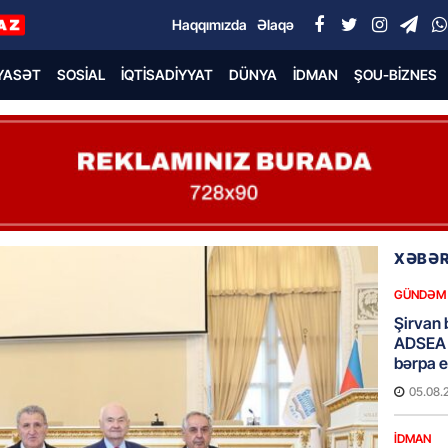
Haqqımızda
Əlaqə
YASƏT
SOSIAL
İQTISADIYYAT
DÜNYA
İDMAN
ŞOU-BIZNES
XƏBƏR
GÜNDƏM
Şirvan 
ADSEA 
bərpa e
05.08.
İDMAN