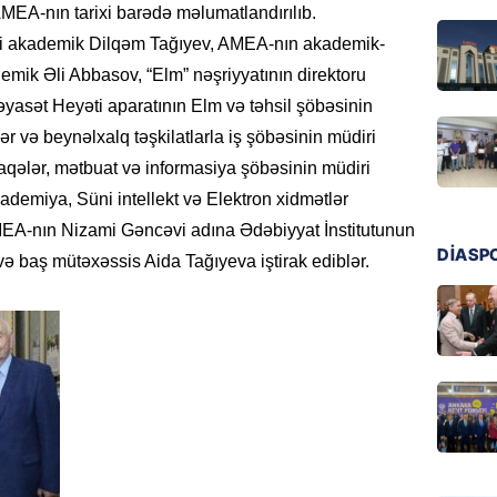
MEA-nın tarixi barədə məlumatlandırılıb.
Ukrayn
Rusiyad
ti akademik Dilqəm Tağıyev, AMEA-nın akademik-
emik Əli Abbasov, “Elm” nəşriyyatının direktoru
05.08.
sət Heyəti aparatının Elm və təhsil şöbəsinin
MƏDƏNI
ər və beynəlxalq təşkilatlarla iş şöbəsinin müdiri
Azərbay
laqələr, mətbuat və informasiya şöbəsinin müdiri
Türkiy
emiya, Süni intellekt və Elektron xidmətlər
imza at
MEA-nın Nizami Gəncəvi adına Ədəbiyyat İnstitutunun
05.08.
DİASP
ə baş mütəxəssis Aida Tağıyeva iştirak ediblər.
BANNER
Hikmət 
qonşula
vermə
05.08.
REKLAM
Biləcər