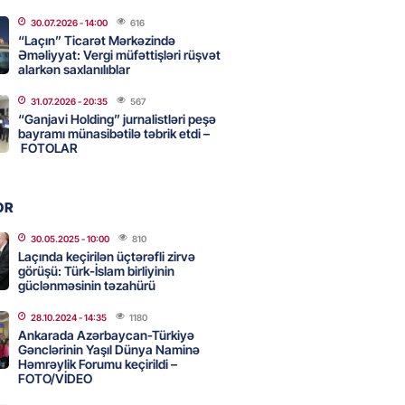
adan İDDİA: Şimali Koreya
30.07.2026
- 14:00
616
a 120 ballistik raket yerləşdirib
“Laçın” Ticarət Mərkəzində
Əməliyyat: Vergi müfəttişləri rüşvət
2026
- 15:15
90
alarkən saxlanılıblar
31.07.2026
- 20:35
567
YYƏT
“Ganjavi Holding” jurnalistləri peşə
canlı musiqi terapevti
bayramı münasibətilə təbrik etdi –
ədə unudulmaz sənət gecəsinə
FOTOLAR
dı – FOTO
2026
- 15:00
115
OR
30.05.2025
- 10:00
810
Laçında keçirilən üçtərəfli zirvə
Hacıyev: Azərbaycan ərazisini
görüşü: Türk-İslam birliyinin
ra qarşı istifadəyə imkan
güclənməsinin təzahürü
z
28.10.2024
- 14:35
1180
2026
- 14:45
83
Ankarada Azərbaycan-Türkiyə
Gənclərinin Yaşıl Dünya Naminə
Həmrəylik Forumu keçirildi –
FOTO/VİDEO
idə mənzil almaq istəyənlər