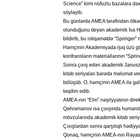
Science” kimi nüfuzlu bazalara daxi
söyləyib.
Bu günlərdə AMEA tərəfindən ölkəmiz
olunduğunu deyən akademik İsa Həbi
bildirib, bu istiqamətdə “Springer” 
Həmçinin Akademiyada işıq üzü görə
konfransların materiallarının “Springe
Sonra çıxış edən akademik Janusz 
kitab seriyaları barədə məlumat veri
bölüşüb. O, həmçinin AMEA ilə gələc
təqdim edib.
AMEA-nın “Elm” nəşriyyatının direkt
Qəhrəmanov isə çıxışında humanitar 
mövzularında akademik kitab seriyal
Çıxışlardan sonra qarşılıqlı hədiyyəl
Qonaq, həmçinin AMEA-nın Rəyasət 