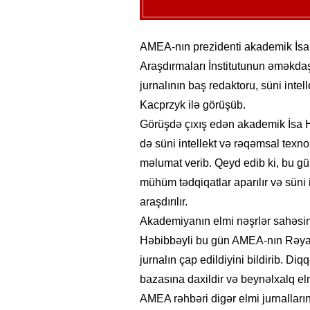
AMEA-nın prezidenti akademik İsa
Araşdırmaları İnstitutunun əməkdaşı,
jurnalının baş redaktoru, süni int
Kacprzyk ilə görüşüb.
Görüşdə çıxış edən akademik İsa H
də süni intellekt və rəqəmsal texno
məlumat verib. Qeyd edib ki, bu g
mühüm tədqiqatlar aparılır və süni 
araşdırılır.
Akademiyanın elmi nəşrlər sahəsi
Həbibbəyli bu gün AMEA-nın Rəyasət
jurnalın çap edildiyini bildirib. Diq
bazasına daxildir və beynəlxalq elm
AMEA rəhbəri digər elmi jurnalları