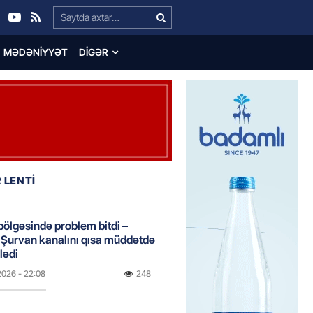
Search…
MƏDƏNIYYƏT
DIGƏR
 LENTİ
bölgəsində problem bitdi –
Şurvan kanalını qısa müddətdə
lədi
2026
- 22:08
248