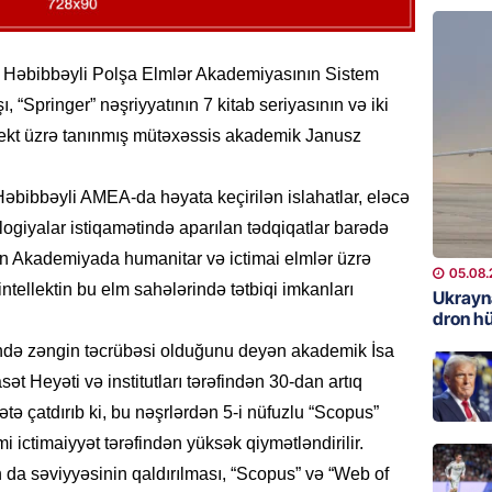
REKLAM
Kapital
 Həbibbəyli Polşa Elmlər Akademiyasının Sistem
buraxıl
 “Springer” nəşriyyatının 7 kitab seriyasının və iki
üstələd
ellekt üzrə tanınmış mütəxəssis akademik Janusz
05.08.
əbibbəyli AMEA-da həyata keçirilən islahatlar, eləcə
İDMAN
logiyalar istiqamətində aparılan tədqiqatlar barədə
Bu fut
ün Akademiyada humanitar və ictimai elmlər üzrə
05.08.
05.08.
intellektin bu elm sahələrində tətbiqi imkanları
Ukrayn
DÜNYA
dron h
Türkiyə
ndə zəngin təcrübəsi olduğunu deyən akademik İsa
05.08.
 Heyəti və institutları tərəfindən 30-dan artıq
qətə çatdırıb ki, bu nəşrlərdən 5-i nüfuzlu “Scopus”
GÜNDƏM
i ictimaiyyət tərəfindən yüksək qiymətləndirilir.
Metroya
n da səviyyəsinin qaldırılması, “Scopus” və “Web of
axtaran