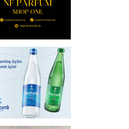
Bakıda yağış yağacaq
2026
- 13:30
99
göndərdiyi tiryək ələ keçdi:
yaya gedirmiş
2026
- 13:15
85
a neft emalı zavodunda yanğın:
ft-Ufaneftexim” dron
ndan sonra alovlanıb
2026
- 13:00
99
ağ” “Dinamo” (Kiyev) matçına
azırlaşıb