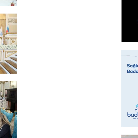
GÜNDƏM
Sabah 
05.08.
ÖZƏL
İranın 
Britani
05.08.
GÜNDƏM
Rusiyad
“Başne
hücumu
05.08.
İDMAN
“Qarab
yaxşı h