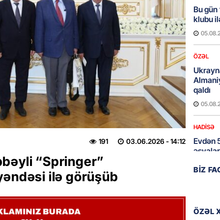
Bu gün
klubu i
05.08.
ÖZƏL
Ukrayn
Almani
qaldı
05.08.
HADISƏ
Evdən 5
191
03.06.2026
- 14:12
əşyalar
bəyli “Springer”
05.08.
BIZ F
yəndəsi ilə görüşüb
ÖZƏL
Hörmüz 
ÖZƏL 
05.08.