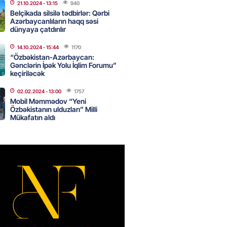
nsı imkanları var?
21.10.2024
- 13:15
940
Belçikada silsilə tədbirlər: Qərbi
2026
- 14:30
82
Azərbaycanlıların haqq səsi
dünyaya çatdırılır
14.10.2024
- 15:44
1170
inin ofisi Pezeşkianın istefası
“Özbəkistan-Azərbaycan:
ı iddiaları təkzib etdi
Gənclərin İpək Yolu İqlim Forumu”
keçiriləcək
2026
- 14:15
116
02.02.2024
- 13:00
1757
Mobil Məmmədov “Yeni
Özbəkistanın ulduzları” Milli
bu canlıların hücumu başlayıb?
Mükafatın aldı
tülər narahatlıq yaratdı: FOTO
2026
- 14:00
96
 PENSİYA VƏ MÜAVİNƏTLƏR
N ARTIRILACAQ? – Mühüm
AMA
2026
- 13:45
130