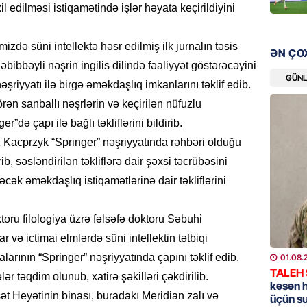
bazarın
l edilməsi istiqamətində işlər həyata keçirildiyini
05.08.
də süni intellektə həsr edilmiş ilk jurnalın təsis
ƏN ÇO
GÜNDƏM
bbəyli nəşrin ingilis dilində fəaliyyət göstərəcəyini
Türkiyə
GÜN
nəşriyyatı ilə birgə əməkdaşlıq imkanlarını təklif edib.
nazirlə
n sanballı nəşrlərin və keçirilən nüfuzlu
05.08.
r”də çapı ilə bağlı təkliflərini bildirib.
Kacprzyk “Springer” nəşriyyatında rəhbəri olduğu
MANŞET
b, səsləndirilən təkliflərə dair şəxsi təcrübəsini
Paşinya
ək əməkdaşlıq istiqamətlərinə dair təkliflərini
05.08.
HADISƏ
oru filologiya üzrə fəlsəfə doktoru Səbuhi
Qəbiris
və ictimai elmlərdə süni intellektin tətbiqi
söydü,
arının “Springer” nəşriyyatında çapını təklif edib.
01.08.
05.08.
TALEH
ər təqdim olunub, xatirə şəkilləri çəkdirilib.
kəsən 
Heyətinin binası, buradakı Meridian zalı və
üçün s
BANNER