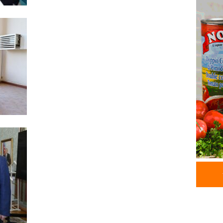
05.08.
GÜNDƏM
Məmməd
sədr mü
05.08.
GÜNDƏM
Milli M
Zaqatal
Cimcim
-FOTO
05.08.
GÜNDƏM
Veysəl
layihəs
olan gə