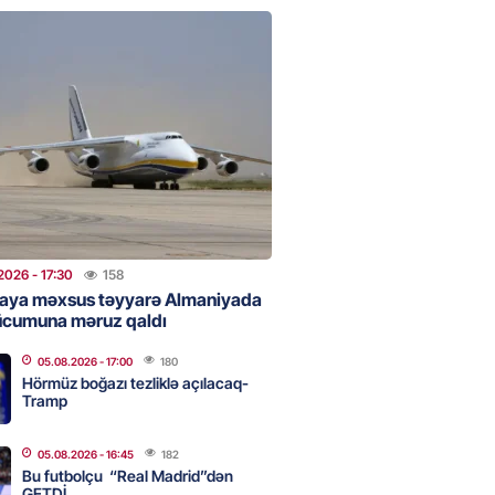
 Bank-ın istiqrazlarına tələbat
ış həcmini üç dəfəyə yaxın
i
2026
- 16:59
180
bolçu “Real Madrid”dən GETDİ
2026
- 16:45
182
2026
- 17:30
158
aya məxsus təyyarə Almaniyada
ücumuna məruz qaldı
 HHQ-nin ilk qadın generalı oldu
05.08.2026
- 17:00
180
2026
- 16:30
184
Hörmüz boğazı tezliklə açılacaq-
Tramp
05.08.2026
- 16:45
182
 və universitetlərə yaxın ev
Bu futbolçu “Real Madrid”dən
ların diqqətinə: Kirayə
GETDİ