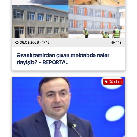
06.08.2026
- 17:15
143
Əsaslı təmirdən çıxan məktəbdə nələr
dəyişib? – REPORTAJ
Gündəm