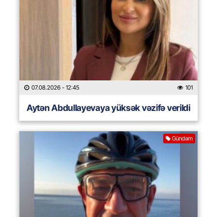
07.08.2026
- 12:45
101
Aytən Abdullayevaya yüksək vəzifə verildi
Gündəm