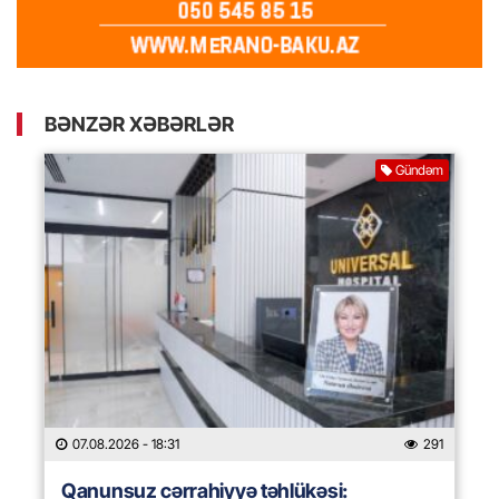
BƏNZƏR XƏBƏRLƏR
Gündəm
07.08.2026
- 18:31
291
Qanunsuz cərrahiyyə təhlükəsi: