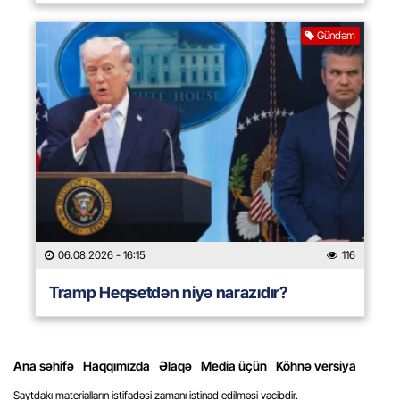
Gündəm
06.08.2026
- 16:15
116
Tramp Heqsetdən niyə narazıdır?
Ana səhifə
Haqqımızda
Əlaqə
Media üçün
Köhnə versiya
Saytdakı materialların istifadəsi zamanı istinad edilməsi vacibdir.