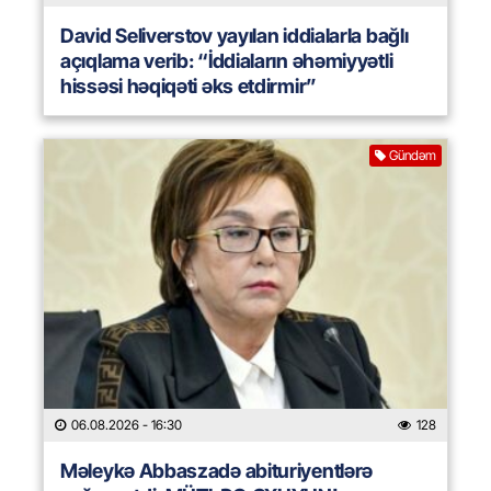
David Seliverstov yayılan iddialarla bağlı
açıqlama verib: “İddiaların əhəmiyyətli
hissəsi həqiqəti əks etdirmir”
Gündəm
06.08.2026
- 16:30
128
Məleykə Abbaszadə abituriyentlərə