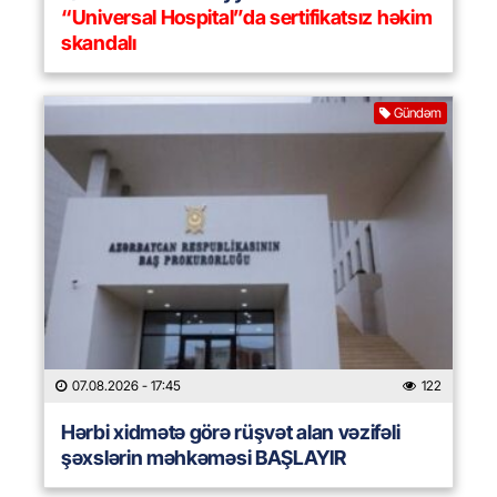
“Universal Hospital”da sertifikatsız həkim
skandalı
Gündəm
07.08.2026
- 17:45
122
Hərbi xidmətə görə rüşvət alan vəzifəli
şəxslərin məhkəməsi BAŞLAYIR