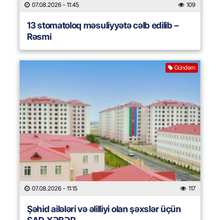
07.08.2026
- 11:45
109
13 stomatoloq məsuliyyətə cəlb edilib –
Rəsmi
Gündəm
07.08.2026
- 11:15
117
Şəhid ailələri və əlilliyi olan şəxslər üçün