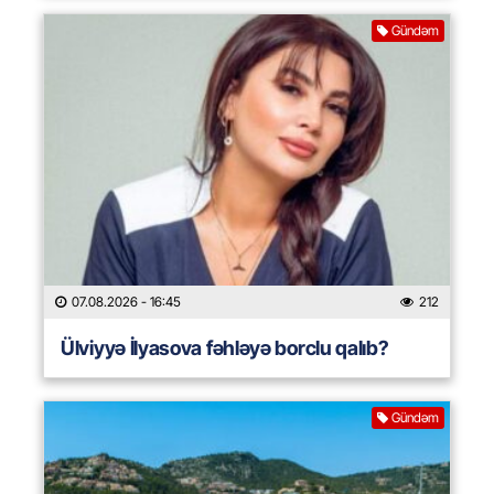
Gündəm
07.08.2026
- 16:45
212
Ülviyyə İlyasova fəhləyə borclu qalıb?
Gündəm