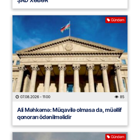
ŞAD XƏBƏR
Gündəm
07.08.2026
- 11:00
85
Ali Məhkəmə: Müqavilə olmasa da, müəllif
qonorarı ödənilməlidir
Gündəm