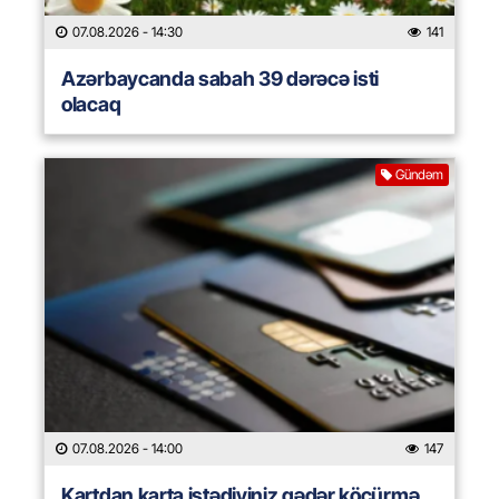
07.08.2026
- 14:30
141
Azərbaycanda sabah 39 dərəcə isti
olacaq
Gündəm
07.08.2026
- 14:00
147
Kartdan karta istədiyiniz qədər köçürmə