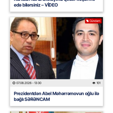
edə bilərsiniz – VİDEO
Gündəm
07.08.2026
- 13:30
101
Prezidentdən Abel Məhərrəmovun oğlu ilə
bağlı SƏRƏNCAM