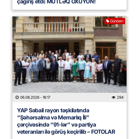
çağırış etdi: MÜTLƏQ OXUYUN!
Gündəm
06.08.2026
- 16:17
294
YAP Səbail rayon təşkilatında
“Şəhərsalma və Memarlıq İli”
çərçivəsində “91-lər” və partiya
veteranları ilə görüş keçirilib – FOTOLAR