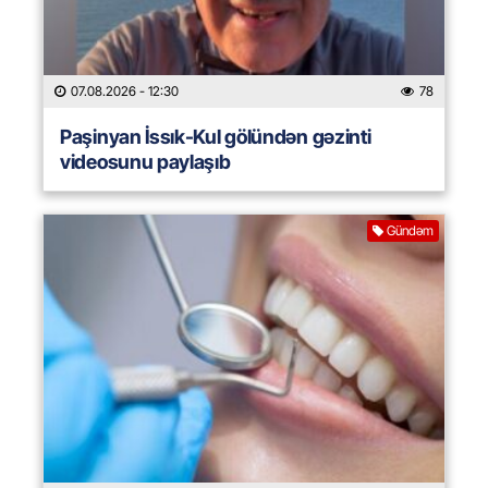
07.08.2026
- 12:30
78
Paşinyan İssık-Kul gölündən gəzinti
videosunu paylaşıb
Gündəm