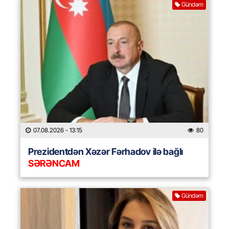
Gündəm
07.08.2026
- 13:15
80
Prezidentdən Xəzər Fərhadov ilə bağlı
SƏRƏNCAM
Gündəm