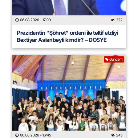
06.08.2026
- 17:00
222
Prezidentin “Şöhrət” ordeni ilə təltif etdiyi
Bəxtiyar Aslanbəyli kimdir? – DOSYE
Gündəm
06.08.2026
- 16:45
245