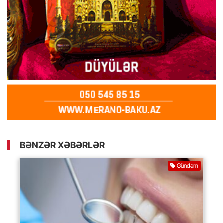
BƏNZƏR XƏBƏRLƏR
Gündəm