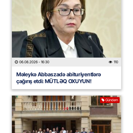
06.08.2026
- 16:30
110
Məleykə Abbaszadə abituriyentlərə
çağırış etdi: MÜTLƏQ OXUYUN!
Gündəm