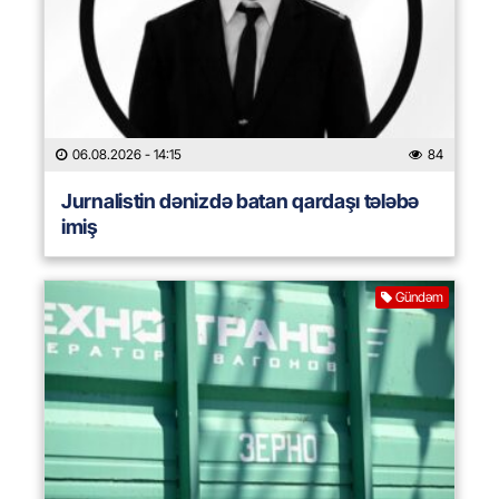
06.08.2026
- 14:15
84
Jurnalistin dənizdə batan qardaşı tələbə
imiş
Gündəm