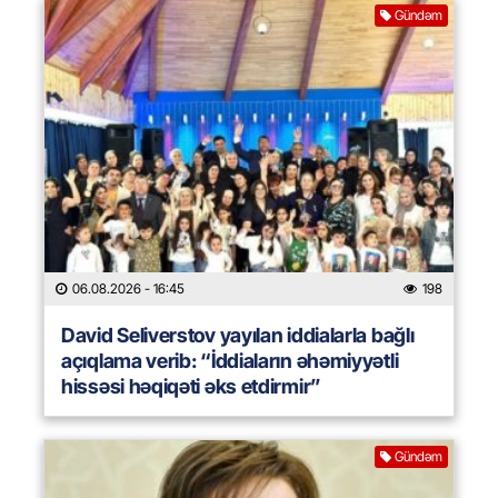
Gündəm
06.08.2026
- 16:45
198
David Seliverstov yayılan iddialarla bağlı
açıqlama verib: “İddiaların əhəmiyyətli
hissəsi həqiqəti əks etdirmir”
Gündəm