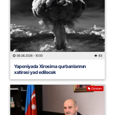
06.08.2026
- 10:00
83
Yaponiyada Xirosima qurbanlarının
xatirəsi yad ediləcək
Gündəm