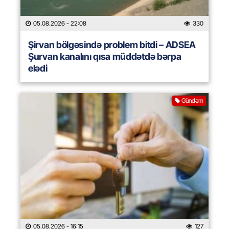
05.08.2026
- 22:08
330
Şirvan bölgəsində problem bitdi – ADSEA
Şurvan kanalını qısa müddətdə bərpa
elədi
Gündəm
05.08.2026
- 16:15
127