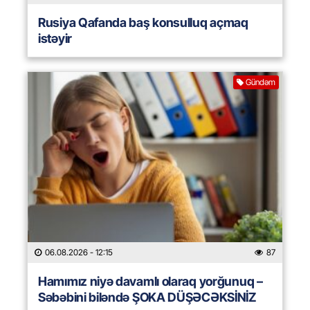
Rusiya Qafanda baş konsulluq açmaq
istəyir
Gündəm
06.08.2026
- 12:15
87
Hamımız niyə davamlı olaraq yorğunuq –
Səbəbini biləndə ŞOKA DÜŞƏCƏKSİNİZ