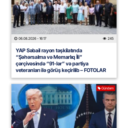
06.08.2026
- 16:17
245
YAP Səbail rayon təşkilatında
“Şəhərsalma və Memarlıq İli”
çərçivəsində “91-lər” və partiya
veteranları ilə görüş keçirilib – FOTOLAR
Gündəm