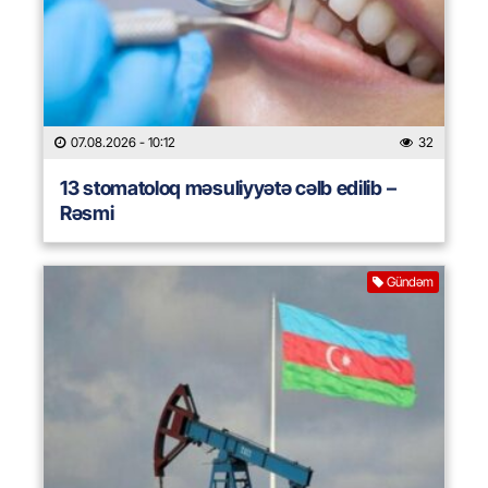
07.08.2026
- 10:12
32
13 stomatoloq məsuliyyətə cəlb edilib –
Rəsmi
Gündəm