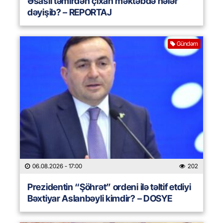
Əsaslı təmirdən çıxan məktəbdə nələr
dəyişib? – REPORTAJ
Gündəm
06.08.2026
- 17:00
202
Prezidentin “Şöhrət” ordeni ilə təltif etdiyi
Bəxtiyar Aslanbəyli kimdir? – DOSYE