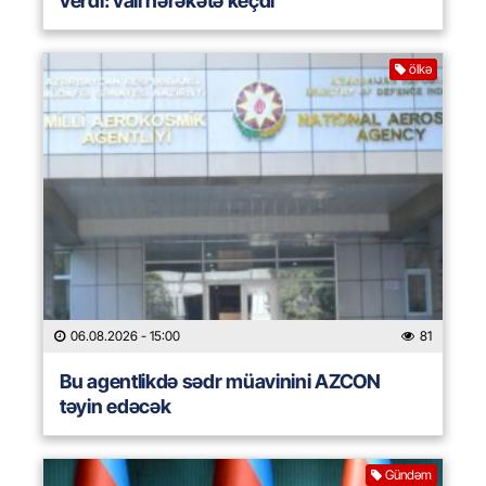
verdi: vali hərəkətə keçdi
ölkə
06.08.2026
- 15:00
81
Bu agentlikdə sədr müavinini AZCON
təyin edəcək
Gündəm