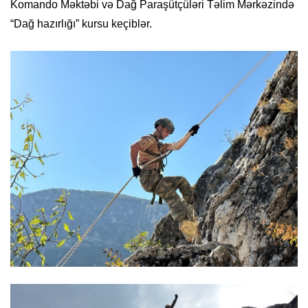
Komando Məktəbi və Dağ Paraşütçüləri Təlim Mərkəzində
“Dağ hazırlığı” kursu keçiblər.