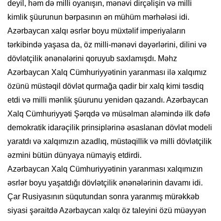
deyil, həm də milli oyanışın, mənəvi dirçəlişin və milli
kimlik şüurunun bərpasının ən mühüm mərhələsi idi.
Azərbaycan xalqı əsrlər boyu müxtəlif imperiyaların
tərkibində yaşasa da, öz milli-mənəvi dəyərlərini, dilini və
dövlətçilik ənənələrini qoruyub saxlamışdı. Məhz
Azərbaycan Xalq Cümhuriyyətinin yaranması ilə xalqımız
özünü müstəqil dövlət qurmağa qadir bir xalq kimi təsdiq
etdi və milli mənlik şüurunu yenidən qazandı. Azərbaycan
Xalq Cümhuriyyəti Şərqdə və müsəlman aləmində ilk dəfə
demokratik idarəçilik prinsiplərinə əsaslanan dövlət modeli
yaratdı və xalqımızın azadlıq, müstəqillik və milli dövlətçilik
əzmini bütün dünyaya nümayiş etdirdi.
Azərbaycan Xalq Cümhuriyyətinin yaranması xalqımızın
əsrlər boyu yaşatdığı dövlətçilik ənənələrinin davamı idi.
Çar Rusiyasının süqutundan sonra yaranmış mürəkkəb
siyasi şəraitdə Azərbaycan xalqı öz taleyini özü müəyyən