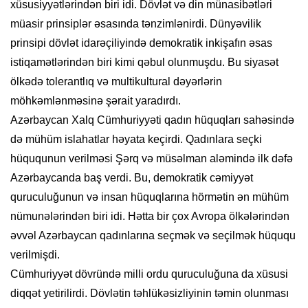
xüsusiyyətlərindən biri idi. Dövlət və din münasibətləri
müasir prinsiplər əsasında tənzimlənirdi. Dünyəvilik
prinsipi dövlət idarəçiliyində demokratik inkişafın əsas
istiqamətlərindən biri kimi qəbul olunmuşdu. Bu siyasət
ölkədə tolerantlıq və multikultural dəyərlərin
möhkəmlənməsinə şərait yaradırdı.
Azərbaycan Xalq Cümhuriyyəti qadın hüquqları sahəsində
də mühüm islahatlar həyata keçirdi. Qadınlara seçki
hüququnun verilməsi Şərq və müsəlman aləmində ilk dəfə
Azərbaycanda baş verdi. Bu, demokratik cəmiyyət
quruculuğunun və insan hüquqlarına hörmətin ən mühüm
nümunələrindən biri idi. Hətta bir çox Avropa ölkələrindən
əvvəl Azərbaycan qadınlarına seçmək və seçilmək hüququ
verilmişdi.
Cümhuriyyət dövründə milli ordu quruculuğuna da xüsusi
diqqət yetirilirdi. Dövlətin təhlükəsizliyinin təmin olunması