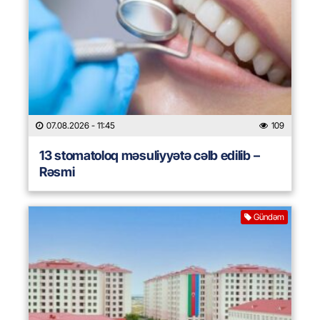
07.08.2026
- 11:45
109
13 stomatoloq məsuliyyətə cəlb edilib –
Rəsmi
Gündəm