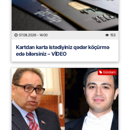
07.08.2026
- 14:00
153
Kartdan karta istədiyiniz qədər köçürmə
edə bilərsiniz – VİDEO
Gündəm