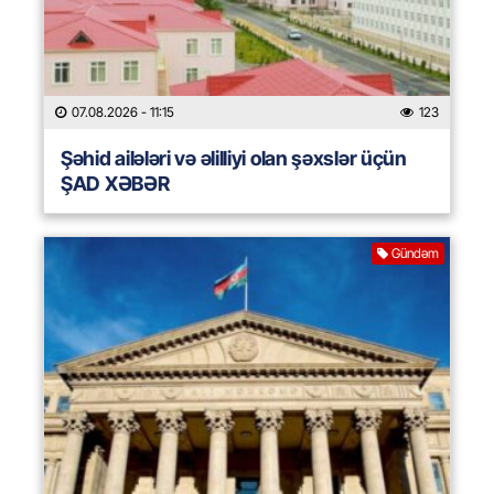
07.08.2026
- 11:15
123
Şəhid ailələri və əlilliyi olan şəxslər üçün
ŞAD XƏBƏR
Gündəm