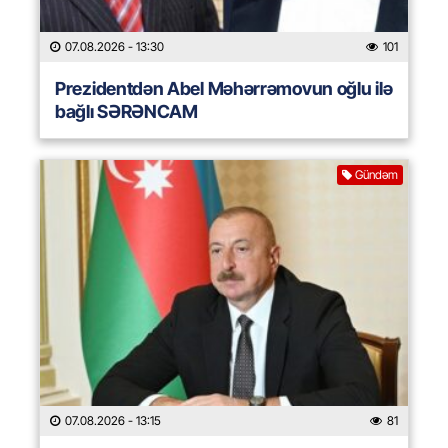
07.08.2026
- 13:30
101
Prezidentdən Abel Məhərrəmovun oğlu ilə
bağlı SƏRƏNCAM
Gündəm
07.08.2026
- 13:15
81