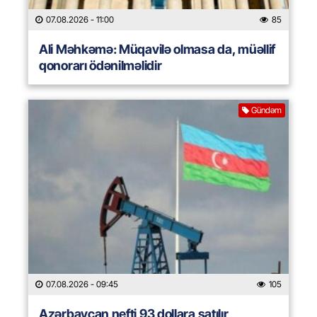
07.08.2026
- 11:00
85
Ali Məhkəmə: Müqavilə olmasa da, müəllif
qonorarı ödənilməlidir
Gündəm
07.08.2026
- 09:45
105
Azərbaycan nefti 93 dollara satılır