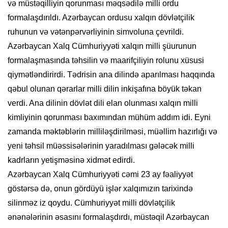
və müstəqilliyin qorunması məqsədilə milli ordu
formalaşdırıldı. Azərbaycan ordusu xalqın dövlətçilik
ruhunun və vətənpərvərliyinin simvoluna çevrildi.
Azərbaycan Xalq Cümhuriyyəti xalqın milli şüurunun
formalaşmasında təhsilin və maarifçiliyin rolunu xüsusi
qiymətləndirirdi. Tədrisin ana dilində aparılması haqqında
qəbul olunan qərarlar milli dilin inkişafına böyük təkan
verdi. Ana dilinin dövlət dili elan olunması xalqın milli
kimliyinin qorunması baxımından mühüm addım idi. Eyni
zamanda məktəblərin milliləşdirilməsi, müəllim hazırlığı və
yeni təhsil müəssisələrinin yaradılması gələcək milli
kadrların yetişməsinə xidmət edirdi.
Azərbaycan Xalq Cümhuriyyəti cəmi 23 ay fəaliyyət
göstərsə də, onun gördüyü işlər xalqımızın tarixində
silinməz iz qoydu. Cümhuriyyət milli dövlətçilik
ənənələrinin əsasını formalaşdırdı, müstəqil Azərbaycan