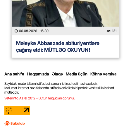
06.08.2026
- 16:30
131
Məleykə Abbaszadə abituriyentlərə
çağırış etdi: MÜTLƏQ OXUYUN!
Ana səhifə
Haqqımızda
Əlaqə
Media üçün
Köhnə versiya
Saytdakı materialların istifadəsi zamanı istinad edilməsi vacibdir.
Məlumat internet səhifələrində istifadə edildikdə hiperlink vasitəsi ilə istinad
mütləqdir.
Veteninfo.Az © 2012 - Bütün hüquqları qorunur.