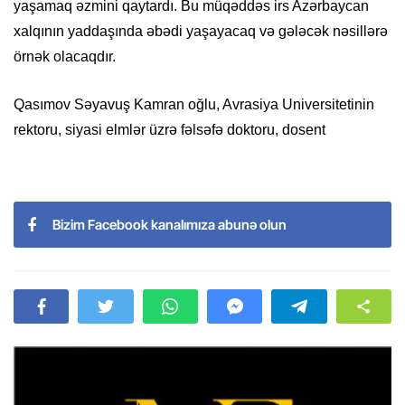
yaşamaq əzmini qaytardı. Bu müqəddəs irs Azərbaycan
xalqının yaddaşında əbədi yaşayacaq və gələcək nəsillərə
örnək olacaqdır.
Qasımov Səyavuş Kamran oğlu, Avrasiya Universitetinin
rektoru, siyasi elmlər üzrə fəlsəfə doktoru, dosent
Bizim Facebook kanalımıza abunə olun