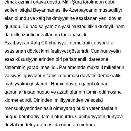
etmək əzmini ortaya qoydu. Milli Şura tərəfindən qəbul
edilən İstiqlal Bəyannaməsi ilə Azərbaycanın müstəqilliyi
elan olundu və xalq hakimiyyətinə əsaslanan yeni dövlət
quruldu. Bu hadisə yalnız siyasi müstəqillik aktı deyil, həm
də milli azadlıq ideallarının təntənəsi idi.
Azərbaycan Xalq Cümhuriyyəti demokratik dəyərlərə
əsaslanan dövlət kimi fəaliyyət göstərirdi. Cümhuriyyətin
əsas xüsusiyyətlərindən biri parlamentli idarəetmə
sisteminin yaradılması idi. Parlamentdə müxtəlif millətlərin
və siyasi qüvvələrin təmsil olunması dövlətin demokratik
mahiyyətini göstərirdi. Həmin dövrdə qəbul olunan
qanunlar insan hüquq və azadlıqlarının təmin edilməsinə
xidmət edirdi. Dinindən, milliyyətindən və sosial
mənsubiyyətindən asılı olmayaraq bütün vətəndaşların
hüquq bərabərliyi təmin olunurdu. Cümhuriyyətin dünyəvi
dövlət modeli yaratması da onun ən mühüm