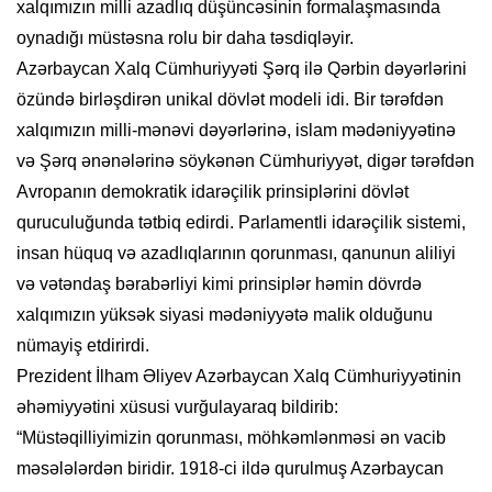
xalqımızın milli azadlıq düşüncəsinin formalaşmasında
oynadığı müstəsna rolu bir daha təsdiqləyir.
Azərbaycan Xalq Cümhuriyyəti Şərq ilə Qərbin dəyərlərini
özündə birləşdirən unikal dövlət modeli idi. Bir tərəfdən
xalqımızın milli-mənəvi dəyərlərinə, islam mədəniyyətinə
və Şərq ənənələrinə söykənən Cümhuriyyət, digər tərəfdən
Avropanın demokratik idarəçilik prinsiplərini dövlət
quruculuğunda tətbiq edirdi. Parlamentli idarəçilik sistemi,
insan hüquq və azadlıqlarının qorunması, qanunun aliliyi
və vətəndaş bərabərliyi kimi prinsiplər həmin dövrdə
xalqımızın yüksək siyasi mədəniyyətə malik olduğunu
nümayiş etdirirdi.
Prezident İlham Əliyev Azərbaycan Xalq Cümhuriyyətinin
əhəmiyyətini xüsusi vurğulayaraq bildirib:
“Müstəqilliyimizin qorunması, möhkəmlənməsi ən vacib
məsələlərdən biridir. 1918-ci ildə qurulmuş Azərbaycan