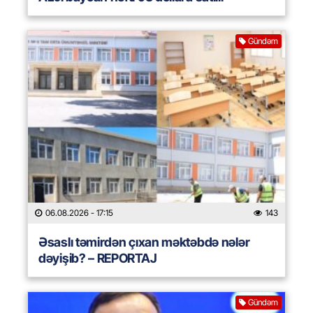
Gündəm
06.08.2026
- 17:15
143
Əsaslı təmirdən çıxan məktəbdə nələr
dəyişib? – REPORTAJ
Gündəm