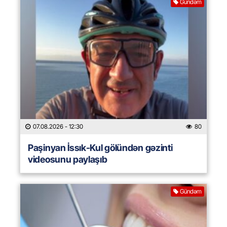
Gündəm
07.08.2026
- 12:30
80
Paşinyan İssık-Kul gölündən gəzinti
videosunu paylaşıb
Gündəm