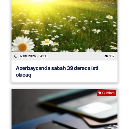
07.08.2026
- 14:30
152
Azərbaycanda sabah 39 dərəcə isti
olacaq
Gündəm