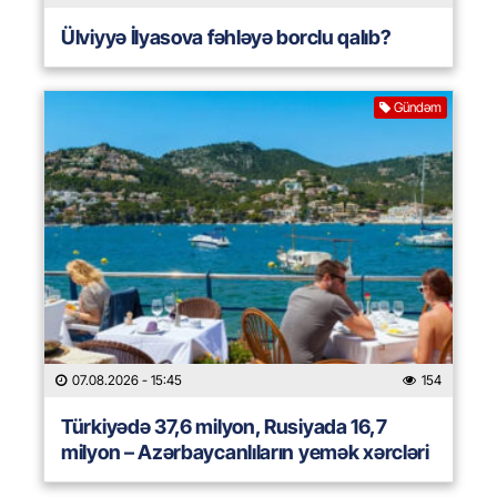
Ülviyyə İlyasova fəhləyə borclu qalıb?
Gündəm
07.08.2026
- 15:45
154
Türkiyədə 37,6 milyon, Rusiyada 16,7
milyon – Azərbaycanlıların yemək xərcləri