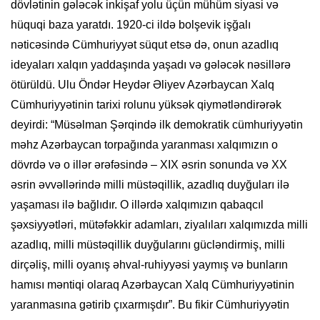
dövlətinin gələcək inkişaf yolu üçün mühüm siyasi və
hüquqi baza yaratdı. 1920-ci ildə bolşevik işğalı
nəticəsində Cümhuriyyət süqut etsə də, onun azadlıq
ideyaları xalqın yaddaşında yaşadı və gələcək nəsillərə
ötürüldü. Ulu Öndər Heydər Əliyev Azərbaycan Xalq
Cümhuriyyətinin tarixi rolunu yüksək qiymətləndirərək
deyirdi: “Müsəlman Şərqində ilk demokratik cümhuriyyətin
məhz Azərbaycan torpağında yaranması xalqımızın o
dövrdə və o illər ərəfəsində – XIX əsrin sonunda və XX
əsrin əvvəllərində milli müstəqillik, azadlıq duyğuları ilə
yaşaması ilə bağlıdır. O illərdə xalqımızın qabaqcıl
şəxsiyyətləri, mütəfəkkir adamları, ziyalıları xalqımızda milli
azadlıq, milli müstəqillik duyğularını gücləndirmiş, milli
dirçəliş, milli oyanış əhval-ruhiyyəsi yaymış və bunların
hamısı məntiqi olaraq Azərbaycan Xalq Cümhuriyyətinin
yaranmasına gətirib çıxarmışdır”. Bu fikir Cümhuriyyətin