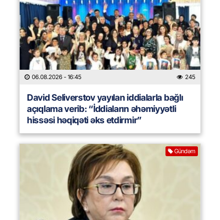
06.08.2026
- 16:45
245
David Seliverstov yayılan iddialarla bağlı
açıqlama verib: “İddiaların əhəmiyyətli
hissəsi həqiqəti əks etdirmir”
Gündəm