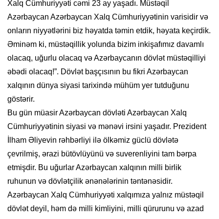
Xalq Cümhuriyyəti cəmi 23 ay yaşadı. Müstəqil
Azərbaycan Azərbaycan Xalq Cümhuriyyətinin varisidir və
onların niyyətlərini biz həyatda təmin etdik, həyata keçirdik.
Əminəm ki, müstəqillik yolunda bizim inkişafımız davamlı
olacaq, uğurlu olacaq və Azərbaycanın dövlət müstəqilliyi
əbədi olacaq!”. Dövlət başçısının bu fikri Azərbaycan
xalqının dünya siyasi tarixində mühüm yer tutduğunu
göstərir.
Bu gün müasir Azərbaycan dövləti Azərbaycan Xalq
Cümhuriyyətinin siyasi və mənəvi irsini yaşadır. Prezident
İlham Əliyevin rəhbərliyi ilə ölkəmiz güclü dövlətə
çevrilmiş, ərazi bütövlüyünü və suverenliyini tam bərpa
etmişdir. Bu uğurlar Azərbaycan xalqının milli birlik
ruhunun və dövlətçilik ənənələrinin təntənəsidir.
Azərbaycan Xalq Cümhuriyyəti xalqımıza yalnız müstəqil
dövlət deyil, həm də milli kimliyini, milli qürurunu və azad