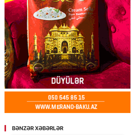
BƏNZƏR XƏBƏRLƏR