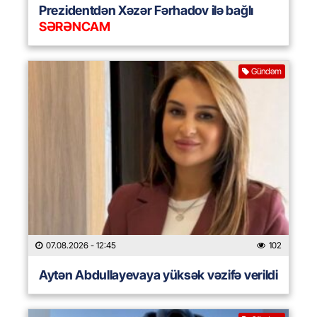
Prezidentdən Xəzər Fərhadov ilə bağlı
SƏRƏNCAM
Gündəm
07.08.2026
- 12:45
102
Aytən Abdullayevaya yüksək vəzifə verildi