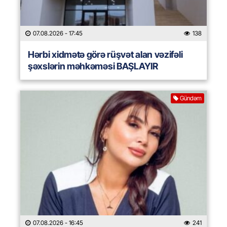
07.08.2026
- 17:45
138
Hərbi xidmətə görə rüşvət alan vəzifəli
şəxslərin məhkəməsi BAŞLAYIR
Gündəm
07.08.2026
- 16:45
241