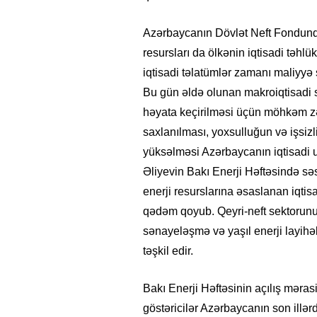
Azərbaycanın Dövlət Neft Fondunda
resursları da ölkənin iqtisadi təhlük
iqtisadi təlatümlər zamanı maliyyə
Bu gün əldə olunan makroiqtisadi s
həyata keçirilməsi üçün möhkəm zə
saxlanılması, yoxsulluğun və işsiz
yüksəlməsi Azərbaycanın iqtisadi u
Əliyevin Bakı Enerji Həftəsində səsl
enerji resurslarına əsaslanan iqti
qədəm qoyub. Qeyri-neft sektorunun 
sənayeləşmə və yaşıl enerji layihəl
təşkil edir.
Bakı Enerji Həftəsinin açılış məras
göstəricilər Azərbaycanın son illər