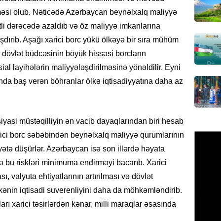
ŞOU-BIZ
lməsi olub. Nəticədə Azərbaycan beynəlxalq maliyyə
“Qızımı
yətli dərəcədə azaldıb və öz maliyyə imkanlarına
xərcləy
şdırıb. Aşağı xarici borc yükü ölkəyə bir sıra mühüm
08.08.
, dövlət büdcəsinin böyük hissəsi borcların
sial layihələrin maliyyələşdirilməsinə yönəldilir. Eyni
GÜNDƏM
nda baş verən böhranlar ölkə iqtisadiyyatına daha az
18 il s
regiond
08.08.
siyasi müstəqilliyin ən vacib dayaqlarından biri hesab
MANŞET
arici borc səbəbindən beynəlxalq maliyyə qurumlarının
17 yaşl
yyətə düşürlər. Azərbaycan isə son illərdə həyata
olundu
də bu riskləri minimuma endirməyi bacarıb. Xarici
08.08.
, valyuta ehtiyatlarının artırılması və dövlət
kənin iqtisadi suverenliyini daha da möhkəmləndirib.
BANNER
Bu məşh
arı xarici təsirlərdən kənar, milli maraqlar əsasında
qərarı v