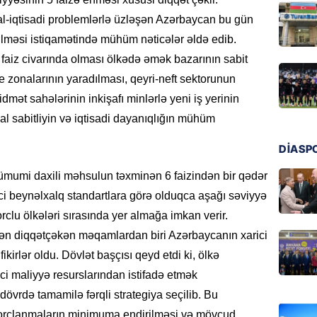
Məsud P
osial-iqtisadi problemlərlə üzləşən Azərbaycan bu gün
– VİDE
dilməsi istiqamətində mühüm nəticələr əldə edib.
08.08.
 faiz civarında olması ölkədə əmək bazarının sabit
MANŞET
ye zonalarının yaradılması, qeyri-neft sektorunun
Nikol P
dmət sahələrinin inkişafı minlərlə yeni iş yerinin
ZƏNG E
al sabitliyin və iqtisadi dayanıqlığın mühüm
08.08.
DİASP
ÖLKƏ
ümumi daxili məhsulun təxminən 6 faizindən bir qədər
Xocavə
rici beynəlxalq standartlara görə olduqca aşağı səviyyə
08.08.
clu ölkələri sırasında yer almağa imkan verir.
a ən diqqətçəkən məqamlardan biri Azərbaycanın xarici
GÜNDƏM
fikirlər oldu. Dövlət başçısı qeyd etdi ki, ölkə
“Erməni
qədər d
ici maliyyə resurslarından istifadə etmək
08.08.
övrdə tamamilə fərqli strategiya seçilib. Bu
borclanmaların minimuma endirilməsi və mövcud