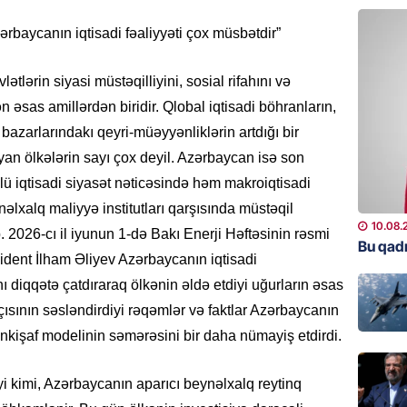
MANŞET
rbaycanın iqtisadi fəaliyyəti çox müsbətdir”
“Kəpəz”
verib-
ƏMƏLİ
ətlərin siyasi müstəqilliyini, sosial rifahını və
09.08.
sas amillərdən biridir. Qlobal iqtisadi böhranların,
 bazarlarındakı qeyri-müəyyənliklərin artdığı bir
GÜNDƏM
uyan ölkələrin sayı çox deyil. Azərbaycan isə son
Vaşinqt
lü iqtisadi siyasət nəticəsində həm makroiqtisadi
avqust
üçün nə
əlxalq maliyyə institutları qarşısında müstəqil
10.08.
 2026-cı il iyunun 1-də Bakı Enerji Həftəsinin rəsmi
08.08.
Bu qadı
ident İlham Əliyev Azərbaycanın iqtisadi
MANŞET
ı diqqətə çatdıraraq ölkənin əldə etdiyi uğurların əsas
Vaşinqt
şçısının səsləndirdiyi rəqəmlər və faktlar Azərbaycanın
tarixi d
i inkişaf modelinin səmərəsini bir daha nümayiş etdirdi.
CANBAX
08.08.
yi kimi, Azərbaycanın aparıcı beynəlxalq reytinq