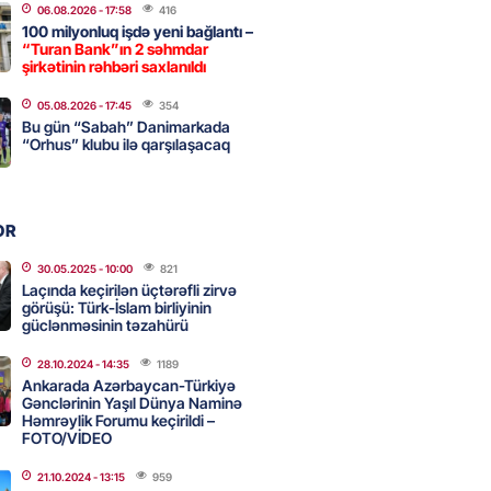
06.08.2026
- 17:58
416
ezeşkianın oğlu türkcə danışdı
100 milyonluq işdə yeni bağlantı –
O
“Turan Bank”ın 2 səhmdar
şirkətinin rəhbəri saxlanıldı
2026
- 14:39
122
05.08.2026
- 17:45
354
Bu gün “Sabah” Danimarkada
“Orhus” klubu ilə qarşılaşacaq
aşinyan Prezident İlham Əliyevə
TDİ
2026
- 12:59
224
OR
30.05.2025
- 10:00
821
nddə traktor minaya düşdü
Laçında keçirilən üçtərəfli zirvə
görüşü: Türk-İslam birliyinin
2026
- 12:09
195
güclənməsinin təzahürü
28.10.2024
- 14:35
1189
Ankarada Azərbaycan-Türkiyə
stan ötən il avqustun 8-nə
Gənclərinin Yaşıl Dünya Naminə
Həmrəylik Forumu keçirildi –
alanda idi”
FOTO/VİDEO
2026
- 10:49
217
21.10.2024
- 13:15
959