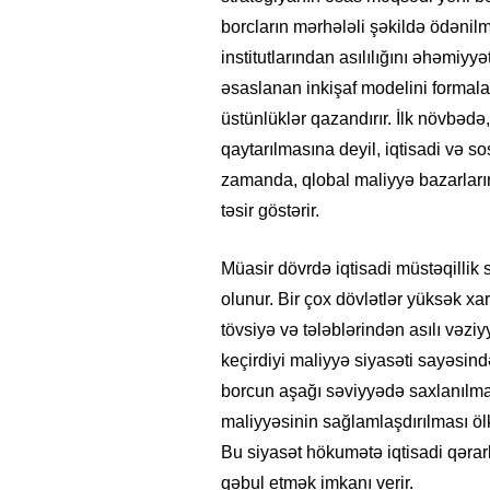
borcların mərhələli şəkildə ödəni
institutlarından asılılığını əhəmiy
əsaslanan inkişaf modelini formala
üstünlüklər qazandırır. İlk növbədə
qaytarılmasına deyil, iqtisadi və so
zamanda, qlobal maliyyə bazarları
təsir göstərir.
Müasir dövrdə iqtisadi müstəqillik 
olunur. Bir çox dövlətlər yüksək x
tövsiyə və tələblərindən asılı vəzi
keçirdiyi maliyyə siyasəti sayəsin
borcun aşağı səviyyədə saxlanılması
maliyyəsinin sağlamlaşdırılması öl
Bu siyasət hökumətə iqtisadi qərarl
qəbul etmək imkanı verir.