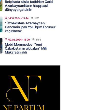
Belçikada silsilə tədbirlər: Qərbi
NES
Azərbaycanlıların haqq səsi
dünyaya çatdırılır
n pullarını başqa qadınlara
ir”
14.10.2024
- 15:44
1176
2026
- 10:47
130
“Özbəkistan-Azərbaycan:
Gənclərin İpək Yolu İqlim Forumu”
keçiriləcək
02.02.2024
- 13:00
1763
onra 08.08.08: Gürcüstan və
Mobil Məmmədov “Yeni
a nə dəyişdi?
Özbəkistanın ulduzları” Milli
Mükafatın aldı
2026
- 10:22
346
ı qızın nişanında mediaya hücum
 — VİDEO
2026
- 09:20
144
urun xanımına da qiyabi həbs
erildi