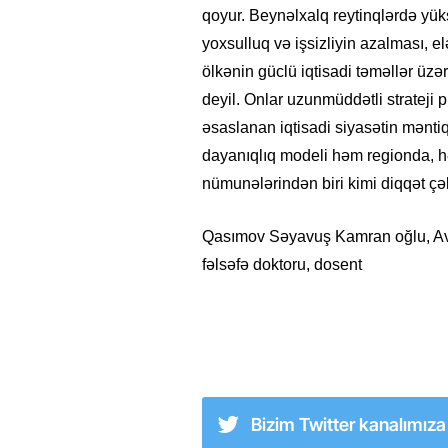
qoyur. Beynəlxalq reytinqlərdə yüks
yoxsulluq və işsizliyin azalması, 
ölkənin güclü iqtisadi təməllər üzəri
deyil. Onlar uzunmüddətli strateji 
əsaslanan iqtisadi siyasətin məntiq
dayanıqlıq modeli həm regionda, h
nümunələrindən biri kimi diqqət çək
Qasımov Səyavuş Kamran oğlu, Avras
fəlsəfə doktoru, dosent
Bizim Twitter kanalımız