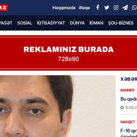
Haqqımızda
Əlaqə
YASƏT
SOSIAL
İQTISADIYYAT
DÜNYA
İDMAN
ŞOU-BIZNES
XƏBƏR
BANNER
Bu qadı
10.08.
MANŞET
F-16 qı
üzərind