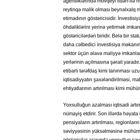
agentliklərində mövqeyi ildən-ilə 
reytinqə malik olması beynəlxalq m
etimadının göstəricisidir. İnvestisiy
öhdəliklərini yerinə yetirmək imkan
göstəricilərdən biridir. Belə bir st
daha cəlbedici investisiya məkanı
sektor üçün əlavə maliyyə imkanları 
yerlərinin açılmasına şərait yarad
etibarlı tərəfdaş kimi tanınması uzu
iqtisadiyyatın şaxələndirilməsi, ma
ehtiyatlarının artırılması kimi mühü
Yoxsulluğun azalması iqtisadi artım
nümayiş etdirir. Son illərdə həyata
pensiyaların artırılması, regionları
səviyyəsinin yüksəlməsinə mühüm tö
göstəricilər arasında yoxsulluq səv