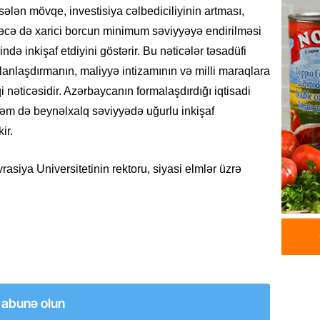
ələn mövqe, investisiya cəlbediciliyinin artması,
DÜNYA
eləcə də xarici borcun minimum səviyyəyə endirilməsi
Ad günü
ndə inkişaf etdiyini göstərir. Bu nəticələr təsadüfi
general
planlaşdırmanın, maliyyə intizamının və milli maraqlara
07.08.
i nəticəsidir. Azərbaycanın formalaşdırdığı iqtisadi
ÖZƏL
əm də beynəlxalq səviyyədə uğurlu inkişaf
95 yaşl
ir.
bağlı q
günə xə
iya Universitetinin rektoru, siyasi elmlər üzrə
07.08.
BANNER
Çin qız
07.08.
GÜNDƏM
a abunə olun
Ülviyyə