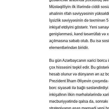
Müstəqilliyin ilk illərində ciddi s
əhalinin rifah səviyyəsinin yüksəl
İşsizlik səviyyəsinin də təxminən 5
inkişaf etdiyini göstərir. Yeni səna
genişlənməsi, kənd təsərrüfatı və xi
açılmasına səbəb olub. Bu isə sosi
elementlərindən biridir.
Bu gün Azərbaycanın xarici borcu 
çox hissəsini təşkil edir. Bu göstə
hesab olunur və dünyanın ən az bor
Prezident İlham Əliyevin çıxışınd
borc siyasəti ilə bağlı səsləndirdiyi 
inkişafının ilkin mərhələlərində xar
məcburiyyətində qalsa da, sonrakı d
strategiyanın əsas məqsədi yeni 