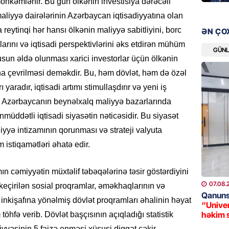
möhkəmlənir. Bu gün ölkənin investisiya dərəcəli
GÜNDƏM
“David 
aliyyə dairələrinin Azərbaycan iqtisadiyyatına olan
detalla
a reytinqi hər hansı ölkənin maliyyə sabitliyini, borc
ƏN ÇO
keçmiş 
larını və iqtisadi perspektivlərini əks etdirən mühüm
GÜN
08.08.
atusun əldə olunması xarici investorlar üçün ölkənin
na çevrilməsi deməkdir. Bu, həm dövlət, həm də özəl
GÜNDƏM
yaradır, iqtisadi artımı stimullaşdırır və yeni iş
“Toy xər
sayanl
ır. Azərbaycanın beynəlxalq maliyyə bazarlarında
Deputa
nmüddətli iqtisadi siyasətin nəticəsidir. Bu siyasət
08.08.
liyyə intizamının qorunması və strateji valyuta
m istiqamətləri əhatə edir.
MANŞET
“Prezid
ın cəmiyyətin müxtəlif təbəqələrinə təsir göstərdiyini
qazandı
Video
07.08.
 keçirilən sosial proqramlar, əməkhaqlarının və
Qanuns
08.08.
n inkişafına yönəlmiş dövlət proqramları əhalinin həyat
“Univer
həkim 
hfə verib. Dövlət başçısının açıqladığı statistik
BANNER
iyyəsinin 5 faizə enməsi xüsusi diqqət çəkir.