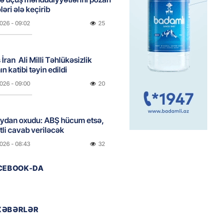
ləri ələ keçirib
2026
- 09:02
25
İran Ali Milli Təhlükəsizlik
n katibi təyin edildi
2026
- 09:00
20
eydan oxudu: ABŞ hücum etsə,
tli cavab veriləcək
2026
- 08:43
32
ACEBOOK-DA
ın Suriyadakı hərbi bazalarına
 nəzarət edəcək
2026
- 08:36
38
XƏBƏRLƏR