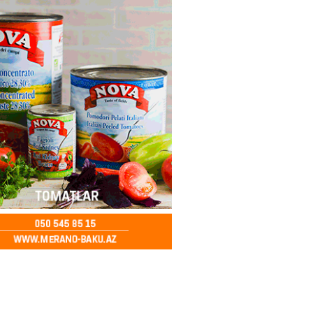
 şənliyində yaralanan rus
 öldü – VİDEO
2026
- 17:30
311
ı qadının milyonluq mirası ilə
almaqal: 546 min manatı 20
rclədilər
2026
- 17:15
318
ıl həmləsinə start verib
2026
- 17:00
307
 İlyasova fəhləyə borclu qalıb?