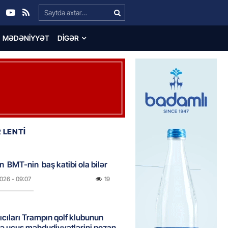
Search…
MƏDƏNIYYƏT
DIGƏR
 LENTİ
n BMT-nin baş katibi ola bilər
2026
- 09:07
19
rıcıları Trampın qolf klubunun
ə uçuş məhdudiyyətlərini pozan