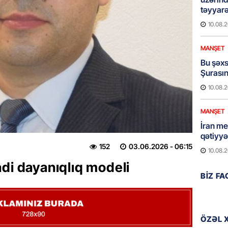
təyyarə
10.08.
MANŞET
Bu şəxs 
Şurasını
10.08.
MANŞET
İran m
qətiyyə
152
03.06.2026
- 06:15
10.08.
di dayanıqlıq modeli
GÜNDƏM
BIZ F
Rusiyan
Dəməşq
10.08.
ÖZƏL 