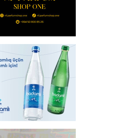
2026
- 09:11
182
uz cərrahiyyə təhlükəsi:
sal Hospital”da sertifikatsız
skandalı
2026
- 18:31
458
nın tərəzi məntəqələrindən
 -156 ya yaşıl, vətəndaşa qırmızı
2026
- 18:00
194
idmətə görə rüşvət alan vəzifəli
rin məhkəməsi BAŞLAYIR
2026
- 17:45
199