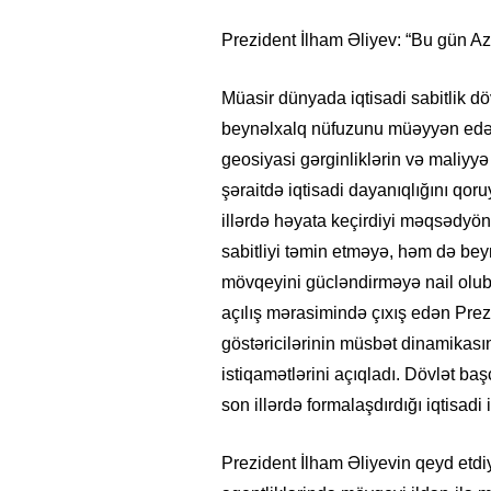
Prezident İlham Əliyev: “Bu gün Azə
Müasir dünyada iqtisadi sabitlik dövl
beynəlxalq nüfuzunu müəyyən edən ə
geosiyasi gərginliklərin və maliyyə
şəraitdə iqtisadi dayanıqlığını qor
illərdə həyata keçirdiyi məqsədyön
sabitliyi təmin etməyə, həm də beyn
mövqeyini gücləndirməyə nail olub.
açılış mərasimində çıxış edən Prez
göstəricilərinin müsbət dinamikasın
istiqamətlərini açıqladı. Dövlət ba
son illərdə formalaşdırdığı iqtisad
Prezident İlham Əliyevin qeyd etdi