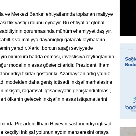
08.08.
 və Mərkəzi Bankın ehtiyatlarında toplanan maliyyə
GÜNDƏM
əsizlik yastığı rolunu oynayır. Bu ehtiyatlar qlobal
Qanuns
 sabitliyinin qorunmasında mühüm əhəmiyyət daşıyır.
“Univer
həkim 
abitlik və maliyyə dayanıqlığı gələcək layihələrin
min yaradır. Xarici borcun aşağı səviyyədə
07.08.
liyin minimum həddə enməsi, investisiya reytinqlərinin
MANŞET
ğur modelinin əsas göstəriciləridir. Prezident İlham
AAYDA-
əndirdiyi fikirlər göstərir ki, Azərbaycan artıq yalnız
şikayət
sadi modeldən daha geniş iqtisadi inkişaf mərhələsinə
işıq?
inkişafı, rəqəmsal iqtisadiyyatın genişləndirilməsi,
07.08.
əri ölkənin gələcək inkişafının əsas istiqamətlərini
GÜNDƏM
Hərbi x
şəxslə
imində Prezident İlham Əliyevin səsləndirdiyi iqtisadi
07.08.
də keçdiyi inkişaf yolunun aydın mənzərəsini ortaya