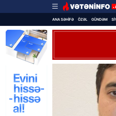
ANA SƏHIFƏ
ÖZƏL
GÜNDƏM
SI