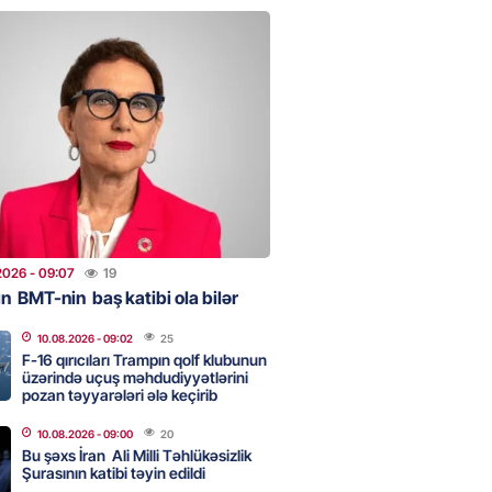
 Hospitalda ölüm hadisəsi baş
DAHA BİR QADIN ESTETİK
YYATDAN ÖLDÜ
2026
- 08:49
309
ondan başlayan yeni mərhələ: 8
 görüşü Azərbaycan və region
yi dəyişdi? – ŞƏRH
2026
- 09:07
19
2026
- 21:36
305
n BMT-nin baş katibi ola bilər
10.08.2026
- 09:02
25
F-16 qırıcıları Trampın qolf klubunun
on sazişi:
Cənubi Qafqazda
üzərində uçuş məhdudiyyətlərini
önüş və yeni reallıqlar
-NAHİD
pozan təyyarələri ələ keçirib
IŞLI YAZIR
10.08.2026
- 09:00
20
2026
- 18:26
200
Bu şəxs İran Ali Milli Təhlükəsizlik
Şurasının katibi təyin edildi