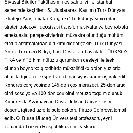
Siyasal Bilgiler Fakültəsinin ev sahibliyi ilə İstanbul
şəhərində keçirilən “5. Uluslararası Katılımlı Türk Dünyası
Stratejik Araştırmalar Kongresi” Türk dünyasının ortaq
strateji gələcəyi, geosiyasi transformasiyalar və beynəlxalq
əməkdaşlıq perspektivlərinin müzakirə olunduğu mühüm
elmi platformalardan biri kimi diqqət çəkib. Türk Dünyası
Yörük Türkmen Birliyi, Türk Dövlətləri Təşkilatı, TÜRKSOY,
TİKA və YTB kimi nüfuzlu qurumların dəstəyi ilə təşkil
olunan beynəlxalq tədbirdə müxtəlif ölkələrdən yüzlərlə
alim, tədqiqatçı, ekspert və ictimai-siyasi xadim iştirak edib.
Konqres çərçivəsində 145-dən çox məruzəçi, 25-dən artıq
elmi sessiya və 100-dən çox elmi məruzə təqdim olunub.
Konqresdə Azərbaycan Dövlət İqtisad Universitetini
dosent, iqtisad üzrə fəlsəfə doktoru Firuzə Cəfərova təmsil
edib. O, Bursa Uludağ Üniversitesi professoru, eyni
zamanda Türkiyə Respublikasının Daşkənd