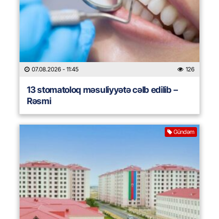
07.08.2026
- 11:45
126
13 stomatoloq məsuliyyətə cəlb edilib –
Rəsmi
Gündəm