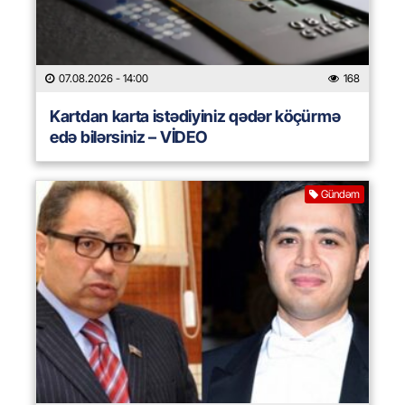
07.08.2026
- 14:00
168
Kartdan karta istədiyiniz qədər köçürmə
edə bilərsiniz – VİDEO
Gündəm