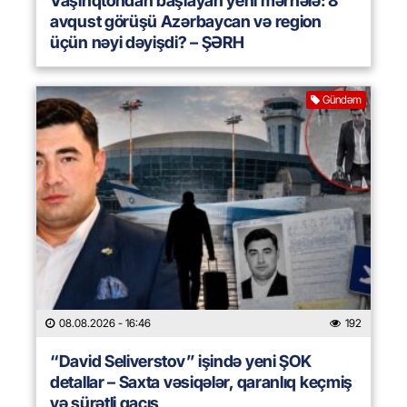
Vaşinqtondan başlayan yeni mərhələ: 8
avqust görüşü Azərbaycan və region
üçün nəyi dəyişdi? – ŞƏRH
Gündəm
08.08.2026
- 16:46
192
“David Seliverstov” işində yeni ŞOK
detallar – Saxta vəsiqələr, qaranlıq keçmiş
və sürətli qaçış