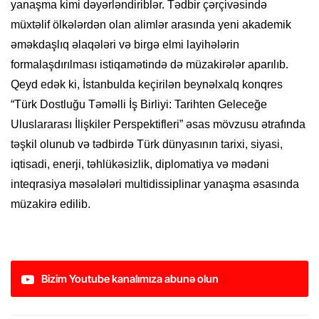
yanaşma kimi dəyərləndiriblər. Tədbir çərçivəsində
müxtəlif ölkələrdən olan alimlər arasında yeni akademik
əməkdaşlıq əlaqələri və birgə elmi layihələrin
formalaşdırılması istiqamətində də müzakirələr aparılıb.
Qeyd edək ki, İstanbulda keçirilən beynəlxalq konqres
“Türk Dostluğu Təməlli İş Birliyi: Tarihten Geleceğe
Uluslararası İlişkiler Perspektifleri” əsas mövzusu ətrafında
təşkil olunub və tədbirdə Türk dünyasının tarixi, siyasi,
iqtisadi, enerji, təhlükəsizlik, diplomatiya və mədəni
inteqrasiya məsələləri multidissiplinar yanaşma əsasında
müzakirə edilib.
Bizim Youtube kanalımıza abunə olun