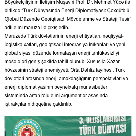
Böyükelçiliyinin İletişim Müşaviri Prof. Dr. Mehmet Yücə ilə
birlikdə “Türk Dünyasında Enerji Diplomatiyası: Çoxqütblü
Qlobal Düzəndə Geoiqtisadi Mövqelənmə və Strateji Təsir”
adlı elmi məruzə ilə çıxış edib.
Məruzədə Türk dövlətlərinin enerji ehtiyatları, nəqliyyat-
logistika xətləri, geoiqtisadi inteqrasiya imkanları və yeni
qlobal siyasi düzəndə formalaşan enerji təhlükəsizliyi
məsələləri geniş şəkildə təhlil olunub. Xüsusilə Xəzər
hövzəsinin strateji əhəmiyyəti, Orta Dəhliz layihəsi, Türk
dövlətləri arasında enerji əməkdaşlığının perspektivləri və
enerji diplomatiyasının beynəlxalq münasibətlər
sistemində artan rolu elmi arqumentlər əsasında
iştirakçıların diqqətinə çatdırılıb.