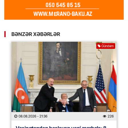
BƏNZƏR XƏBƏRLƏR
Gündəm
08.08.2026
- 21:36
226