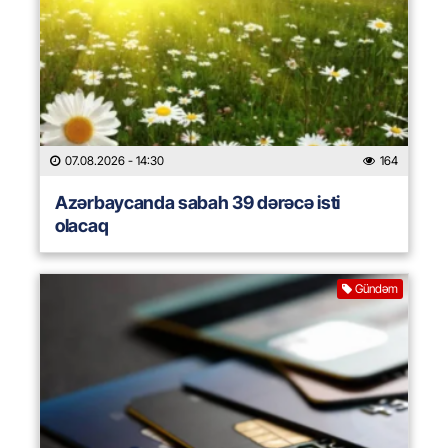
07.08.2026
- 14:30
164
Azərbaycanda sabah 39 dərəcə isti
olacaq
Gündəm