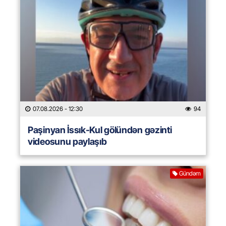
07.08.2026
- 12:30
94
Paşinyan İssık-Kul gölündən gəzinti
videosunu paylaşıb
Gündəm