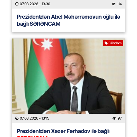
07.08.2026
- 13:30
114
Prezidentdən Abel Məhərrəmovun oğlu ilə
bağlı SƏRƏNCAM
Gündəm
07.08.2026
- 13:15
97
Prezidentdən Xəzər Fərhadov ilə bağlı