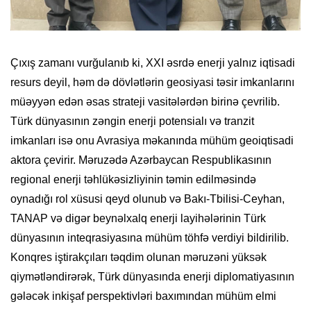
Çıxış zamanı vurğulanıb ki, XXI əsrdə enerji yalnız iqtisadi
resurs deyil, həm də dövlətlərin geosiyasi təsir imkanlarını
müəyyən edən əsas strateji vasitələrdən birinə çevrilib.
Türk dünyasının zəngin enerji potensialı və tranzit
imkanları isə onu Avrasiya məkanında mühüm geoiqtisadi
aktora çevirir. Məruzədə Azərbaycan Respublikasının
regional enerji təhlükəsizliyinin təmin edilməsində
oynadığı rol xüsusi qeyd olunub və Bakı-Tbilisi-Ceyhan,
TANAP və digər beynəlxalq enerji layihələrinin Türk
dünyasının inteqrasiyasına mühüm töhfə verdiyi bildirilib.
Konqres iştirakçıları təqdim olunan məruzəni yüksək
qiymətləndirərək, Türk dünyasında enerji diplomatiyasının
gələcək inkişaf perspektivləri baxımından mühüm elmi