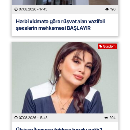
07.08.2026
- 17:45
190
Hərbi xidmətə görə rüşvət alan vəzifəli
şəxslərin məhkəməsi BAŞLAYIR
Gündəm
07.08.2026
- 16:45
294
Ülviyyə İlyasova fəhləyə borclu qalıb?