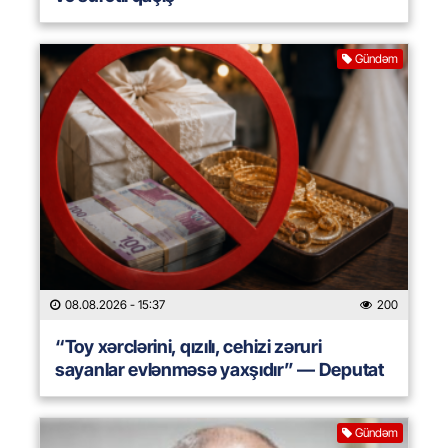
Gündəm
08.08.2026
- 15:37
200
“Toy xərclərini, qızılı, cehizi zəruri
sayanlar evlənməsə yaxşıdır” — Deputat
Gündəm