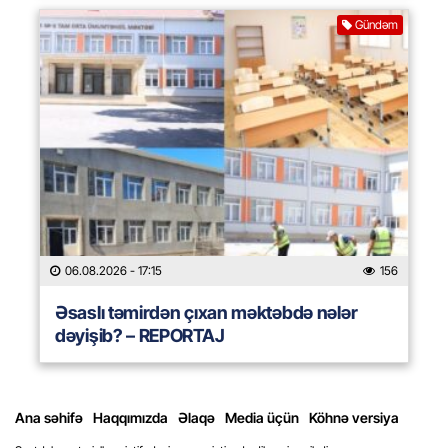
Gündəm
06.08.2026
- 17:15
156
Əsaslı təmirdən çıxan məktəbdə nələr
dəyişib? – REPORTAJ
Ana səhifə
Haqqımızda
Əlaqə
Media üçün
Köhnə versiya