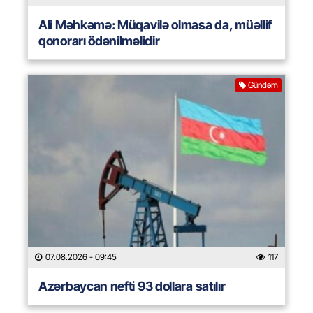
Ali Məhkəmə: Müqavilə olmasa da, müəllif
qonorarı ödənilməlidir
Gündəm
07.08.2026
- 09:45
117
Azərbaycan nefti 93 dollara satılır