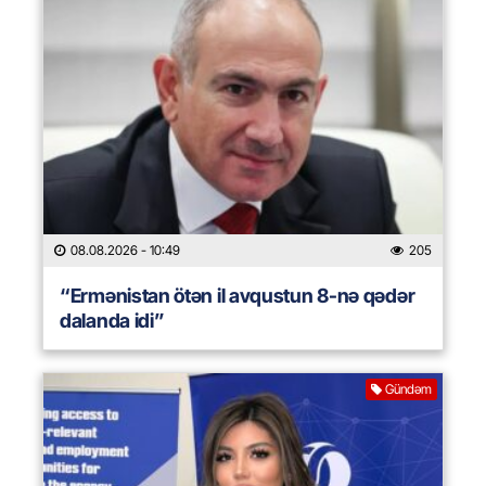
08.08.2026
- 10:49
205
“Ermənistan ötən il avqustun 8-nə qədər
dalanda idi”
Gündəm