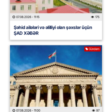
07.08.2026
- 11:15
175
Şəhid ailələri və əlilliyi olan şəxslər üçün
ŞAD XƏBƏR
Gündəm
07.08.2026
- 11:00
97