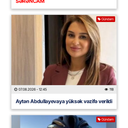
SƏRƏNCAM
Gündəm
07.08.2026
- 12:45
118
Aytən Abdullayevaya yüksək vəzifə verildi
Gündəm