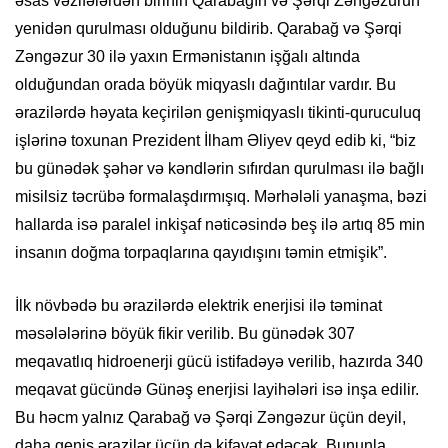
əsas vəzifələrdən birinin Qarabağın və Şərqi Zəngəzurun
yenidən qurulması olduğunu bildirib. Qarabağ və Şərqi
Zəngəzur 30 ilə yaxın Ermənistanın işğalı altında
olduğundan orada böyük miqyaslı dağıntılar vardır. Bu
ərazilərdə həyata keçirilən genişmiqyaslı tikinti-quruculuq
işlərinə toxunan Prezident İlham Əliyev qeyd edib ki, “biz
bu günədək şəhər və kəndlərin sıfırdan qurulması ilə bağlı
misilsiz təcrübə formalaşdırmışıq. Mərhələli yanaşma, bəzi
hallarda isə paralel inkişaf nəticəsində beş ilə artıq 85 min
insanın doğma torpaqlarına qayıdışını təmin etmişik”.
İlk növbədə bu ərazilərdə elektrik enerjisi ilə təminat
məsələlərinə böyük fikir verilib. Bu günədək 307
meqavatlıq hidroenerji gücü istifadəyə verilib, hazırda 340
meqavat gücündə Günəş enerjisi layihələri isə inşa edilir.
Bu həcm yalnız Qarabağ və Şərqi Zəngəzur üçün deyil,
daha geniş ərazilər üçün də kifayət edəcək. Bununla