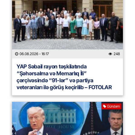
06.08.2026
- 16:17
248
YAP Səbail rayon təşkilatında
“Şəhərsalma və Memarlıq İli”
çərçivəsində “91-lər” və partiya
veteranları ilə görüş keçirilib – FOTOLAR
Gündəm