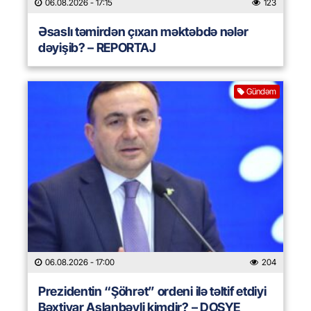
06.08.2026
- 17:15
123
Əsaslı təmirdən çıxan məktəbdə nələr
dəyişib? – REPORTAJ
Gündəm
06.08.2026
- 17:00
204
Prezidentin “Şöhrət” ordeni ilə təltif etdiyi
Bəxtiyar Aslanbəyli kimdir? – DOSYE