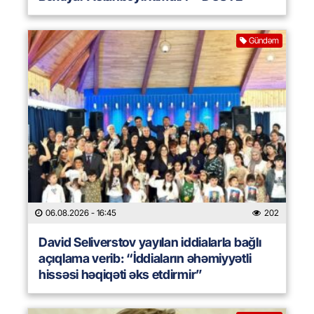
Gündəm
06.08.2026
- 16:45
202
David Seliverstov yayılan iddialarla bağlı
açıqlama verib: “İddiaların əhəmiyyətli
hissəsi həqiqəti əks etdirmir”