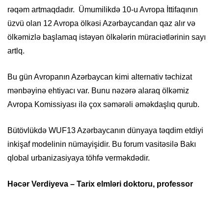
rəqəm artmaqdadır. Ümumilikdə 10-u Avropa İttifaqının
üzvü olan 12 Avropa ölkəsi Azərbaycandan qaz alır və
ölkəmizlə başlamaq istəyən ölkələrin müraciətlərinin sayı
artlq.
Bu gün Avropanın Azərbaycan kimi alternativ təchizat
mənbəyinə ehtiyacı var. Bunu nəzərə alaraq ölkəmiz
Avropa Komissiyası ilə çox səmərəli əməkdaşlıq qurub.
Bütövlükdə WUF13 Azərbaycanın dünyaya təqdim etdiyi
inkişaf modelinin nümayişidir. Bu forum vasitəsilə Bakı
qlobal urbanizasiyaya töhfə verməkdədir.
Həcər Verdiyeva – Tarix elmləri doktoru, professor