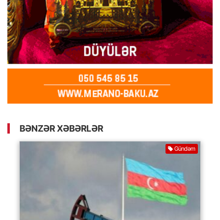
BƏNZƏR XƏBƏRLƏR
Gündəm