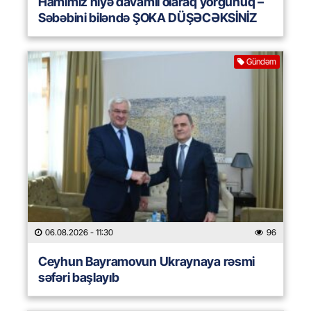
Hamımız niyə davamlı olaraq yorğunuq –
Səbəbini biləndə ŞOKA DÜŞƏCƏKSİNİZ
Gündəm
06.08.2026
- 11:30
96
Ceyhun Bayramovun Ukraynaya rəsmi
səfəri başlayıb