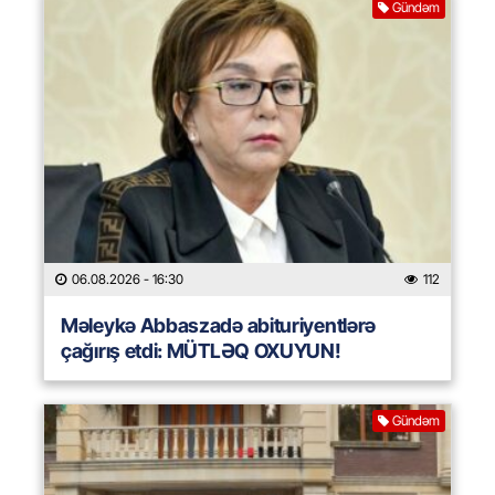
Gündəm
06.08.2026
- 16:30
112
Məleykə Abbaszadə abituriyentlərə
çağırış etdi: MÜTLƏQ OXUYUN!
Gündəm