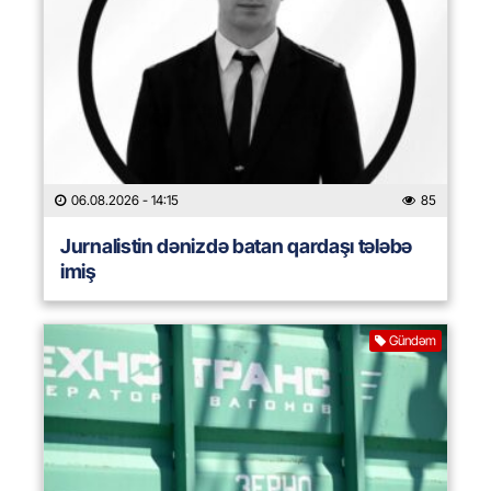
06.08.2026
- 14:15
85
Jurnalistin dənizdə batan qardaşı tələbə
imiş
Gündəm