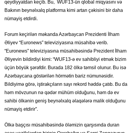
qeydiyyatdan keçib. Bu, WUF13-ün qlobal miqyasını və
Bakının beynəlxalq platforma kimi artan çəkisini bir daha
nümayiş etdirdi.
Forum keçirilən məkanda Azərbaycan Prezidenti İlham
Əliyev “Euronews” televiziyasına müsahibə verib.
“Euronews” televiziyasına müsahibəsində Prezident İlham
Əliyevin bildirdiyi kimi: “WUF13-ə ev sahibliyi etmək bizim
üçün böyük şərəfdir. Burada 182 ölkə təmsil olunur. Bu isə
Azərbaycana göstərilən hörmətin bariz nümunəsidir.
Bildiyimə görə, iştirakçıların sayı rekord həddə çatıb. Bu da
həm mövzunun nə qədər mühüm olduğunu, həm də ev
sahibi ölkənin geniş beynəlxalq əlaqələrə malik olduğunu
nümayiş etdirir”.
Ölkə başçısı müsahibəsində öləmizin qarşısında duran