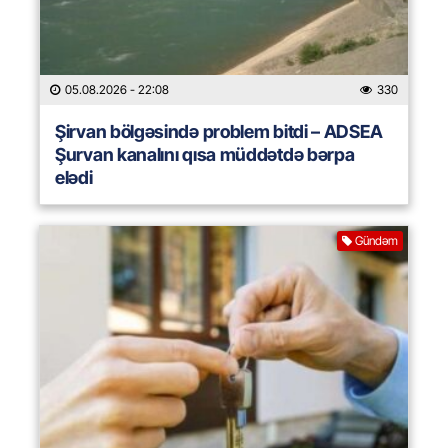
05.08.2026
- 22:08
330
Şirvan bölgəsində problem bitdi – ADSEA
Şurvan kanalını qısa müddətdə bərpa
elədi
Gündəm