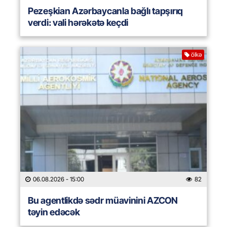
Pezeşkian Azərbaycanla bağlı tapşırıq
verdi: vali hərəkətə keçdi
ölkə
06.08.2026
- 15:00
82
Bu agentlikdə sədr müavinini AZCON
təyin edəcək