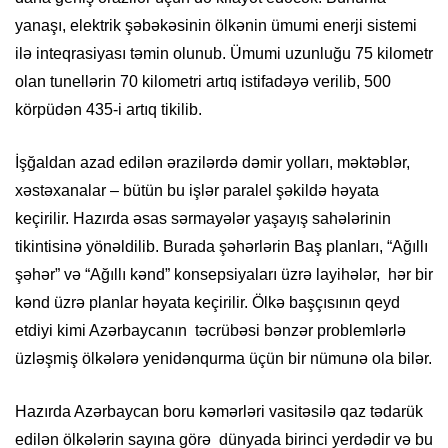
yanaşı, elektrik şəbəkəsinin ölkənin ümumi enerji sistemi
ilə inteqrasiyası təmin olunub. Ümumi uzunluğu 75 kilometr
olan tunellərin 70 kilometri artıq istifadəyə verilib, 500
körpüdən 435-i artıq tikilib.
İşğaldan azad edilən ərazilərdə dəmir yolları, məktəblər,
xəstəxanalar – bütün bu işlər paralel şəkildə həyata
keçirilir. Hazırda əsas sərmayələr yaşayış sahələrinin
tikintisinə yönəldilib. Burada şəhərlərin Baş planları, “Ağıllı
şəhər” və “Ağıllı kənd” konsepsiyaları üzrə layihələr, hər bir
kənd üzrə planlar həyata keçirilir. Ölkə başçısının qeyd
etdiyi kimi Azərbaycanın təcrübəsi bənzər problemlərlə
üzləşmiş ölkələrə yenidənqurma üçün bir nümunə ola bilər.
Hazırda Azərbaycan boru kəmərləri vasitəsilə qaz tədarük
edilən ölkələrin sayına görə dünyada birinci yerdədir və bu