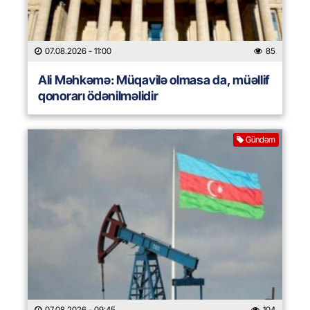
07.08.2026
- 11:00
85
Ali Məhkəmə: Müqavilə olmasa da, müəllif
qonorarı ödənilməlidir
Gündəm
07.08.2026
- 09:45
104