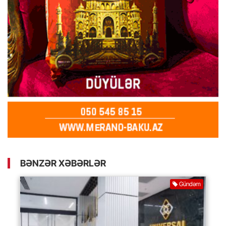
BƏNZƏR XƏBƏRLƏR
Gündəm