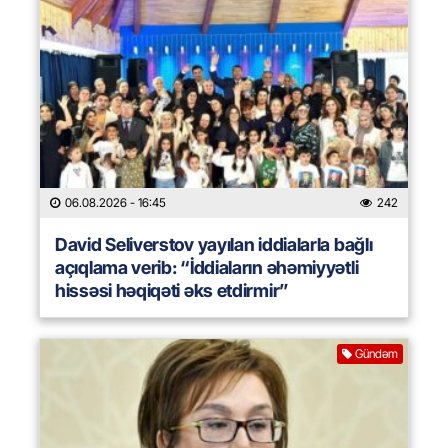
06.08.2026
- 16:45
242
David Seliverstov yayılan iddialarla bağlı
açıqlama verib: “İddiaların əhəmiyyətli
hissəsi həqiqəti əks etdirmir”
Gündəm