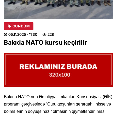
GÜNDƏM
05.11.2025
- 11:30
228
Bakıda NATO kursu keçirilir
Bakıda NATO-nun Əməliyyat İmkanları Konsepsiyası (ƏİK)
proqramı çərçivəsində “Quru qoşunları qərargahı, hissə və
bölmələrinin döyüşə hazır olmasının qiymətləndirilməsi