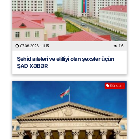
07.08.2026
- 11:15
116
Şəhid ailələri və əlilliyi olan şəxslər üçün
ŞAD XƏBƏR
Gündəm