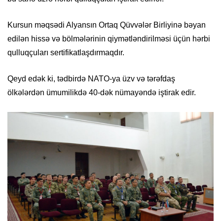
Kursun məqsədi Alyansın Ortaq Qüvvələr Birliyinə bəyan
edilən hissə və bölmələrinin qiymətləndirilməsi üçün hərbi
qulluqçuları sertifikatlaşdırmaqdır.
Qeyd edək ki, tədbirdə NATO-ya üzv və tərəfdaş
ölkələrdən ümumilikdə 40-dək nümayəndə iştirak edir.