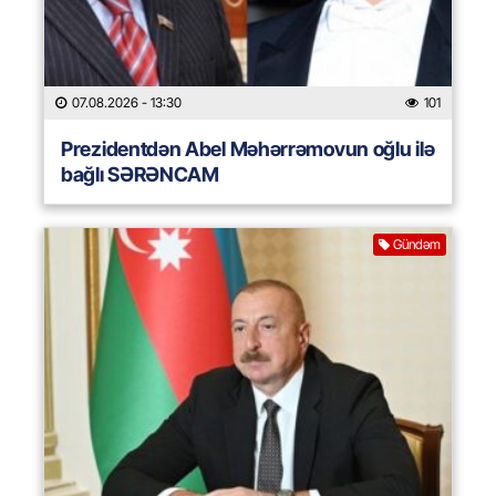
07.08.2026
- 13:30
101
Prezidentdən Abel Məhərrəmovun oğlu ilə
bağlı SƏRƏNCAM
Gündəm