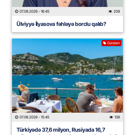
07.08.2026
- 16:45
209
Ülviyyə İlyasova fəhləyə borclu qalıb?
Gündəm
07.08.2026
- 15:45
139
Türkiyədə 37,6 milyon, Rusiyada 16,7