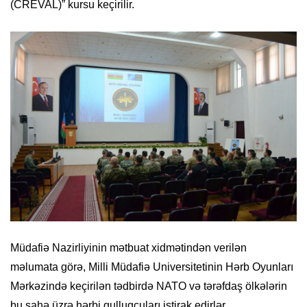
(CREVAL)” kursu keçirilir.
Müdafiə Nazirliyinin mətbuat xidmətindən verilən
məlumata görə, Milli Müdafiə Universitetinin Hərb Oyunları
Mərkəzində keçirilən tədbirdə NATO və tərəfdaş ölkələrin
bu sahə üzrə hərbi qulluqçuları iştirak edirlər.