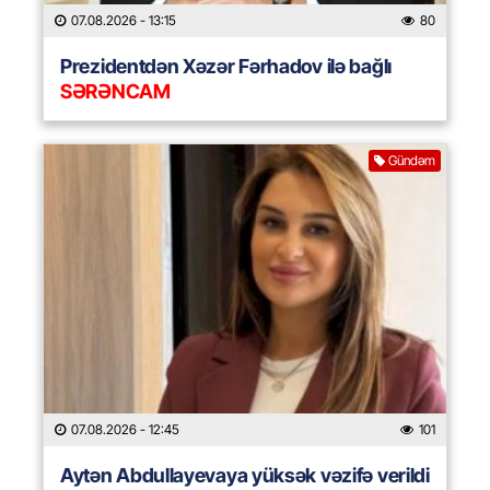
07.08.2026
- 13:15
80
Prezidentdən Xəzər Fərhadov ilə bağlı
SƏRƏNCAM
Gündəm
07.08.2026
- 12:45
101
Aytən Abdullayevaya yüksək vəzifə verildi