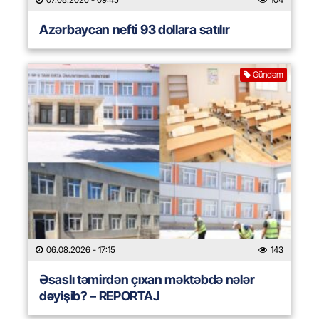
Azərbaycan nefti 93 dollara satılır
Gündəm
06.08.2026
- 17:15
143
Əsaslı təmirdən çıxan məktəbdə nələr
dəyişib? – REPORTAJ