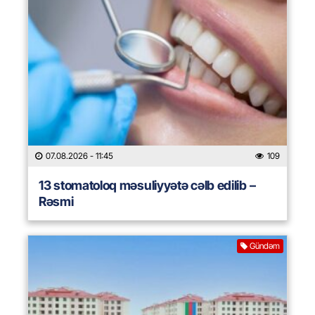
07.08.2026
- 11:45
109
13 stomatoloq məsuliyyətə cəlb edilib –
Rəsmi
Gündəm