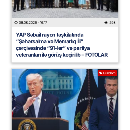
06.08.2026
- 16:17
293
YAP Səbail rayon təşkilatında
“Şəhərsalma və Memarlıq İli”
çərçivəsində “91-lər” və partiya
veteranları ilə görüş keçirilib – FOTOLAR
Gündəm