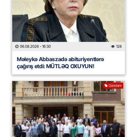
06.08.2026
- 16:30
128
Məleykə Abbaszadə abituriyentlərə
çağırış etdi: MÜTLƏQ OXUYUN!
Gündəm