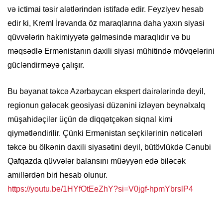
və ictimai təsir alətlərindən istifadə edir. Feyziyev hesab
edir ki, Kreml İrəvanda öz maraqlarına daha yaxın siyasi
qüvvələrin hakimiyyətə gəlməsində maraqlıdır və bu
məqsədlə Ermənistanın daxili siyasi mühitində mövqelərini
gücləndirməyə çalışır.
Bu bəyanat təkcə Azərbaycan ekspert dairələrində deyil,
regionun gələcək geosiyasi düzənini izləyən beynəlxalq
müşahidəçilər üçün də diqqətçəkən siqnal kimi
qiymətləndirilir. Çünki Ermənistan seçkilərinin nəticələri
təkcə bu ölkənin daxili siyasətini deyil, bütövlükdə Cənubi
Qafqazda qüvvələr balansını müəyyən edə biləcək
amillərdən biri hesab olunur.
https://youtu.be/1HYfOtEeZhY?si=V0jgf-hpmYbrslP4