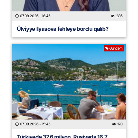
07.08.2026
- 16:45
286
Ülviyyə İlyasova fəhləyə borclu qalıb?
Gündəm
07.08.2026
- 15:45
170
Türkiyədə 37,6 milyon, Rusiyada 16,7