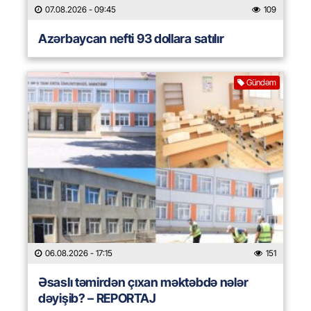
07.08.2026
- 09:45
109
Azərbaycan nefti 93 dollara satılır
Gündəm
06.08.2026
- 17:15
151
Əsaslı təmirdən çıxan məktəbdə nələr
dəyişib? – REPORTAJ