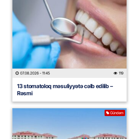
07.08.2026
- 11:45
119
13 stomatoloq məsuliyyətə cəlb edilib –
Rəsmi
Gündəm