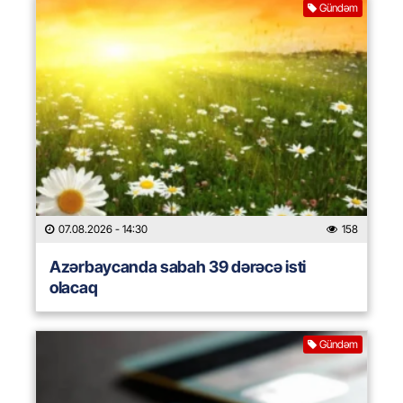
Gündəm
07.08.2026
- 14:30
158
Azərbaycanda sabah 39 dərəcə isti
olacaq
Gündəm