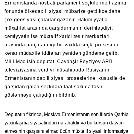
Ermənistanda növbəti parlament seçkilərinə hazırlıq
fonunda ölkədaxili siyasi mübarizə getdikcə daha
çox geosiyasi çalarlar qazanır. Hakimiyyətlə
müxalifət arasında qarşıdurmanın dərinləşdiyi,
cəmiyyətin isə müxtəlif xarici təsir mərkəzləri
arasında parçalandığı bir vaxtda seçki prosesinə
kənar müdaxilə iddiaları yenidən gündəmə gəlib.
Milli Məclisin deputatı Cavanşir Feyziyev ARB
televiziyasına verdiyi müsahibədə Rusiyanın
Ermənistanın daxili siyasi proseslərinə, xüsusilə də
qarşıdan gələn seçkilərə fəal şəkildə təsir
göstərməyə çalışdığını bildirib.
Deputatın fikrincə, Moskva Ermənistanın son illərdə Qərblə
yaxınlaşma siyasətindən narahatdır və bu kursun davam
etməsinin qarşısını almaq üçün müxtəlif siyasi, informasiya