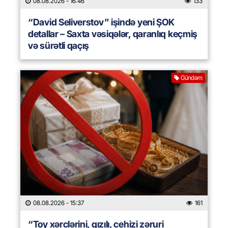
08.08.2026
- 16:46
133
“David Seliverstov” işində yeni ŞOK
detallar – Saxta vəsiqələr, qaranlıq keçmiş
və sürətli qaçış
Gündəm
08.08.2026
- 15:37
161
“Toy xərclərini, qızılı, cehizi zəruri