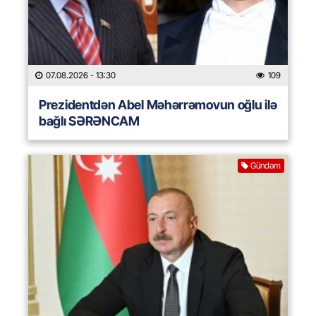
07.08.2026
- 13:30
109
Prezidentdən Abel Məhərrəmovun oğlu ilə
bağlı SƏRƏNCAM
Gündəm