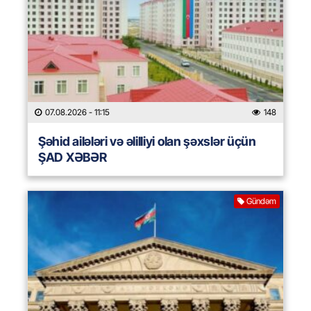
07.08.2026
- 11:15
148
Şəhid ailələri və əlilliyi olan şəxslər üçün
ŞAD XƏBƏR
Gündəm