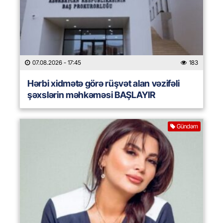
07.08.2026
- 17:45
183
Hərbi xidmətə görə rüşvət alan vəzifəli
şəxslərin məhkəməsi BAŞLAYIR
Gündəm