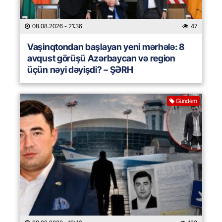
08.08.2026
- 21:36
47
Vaşinqtondan başlayan yeni mərhələ: 8
avqust görüşü Azərbaycan və region
üçün nəyi dəyişdi? – ŞƏRH
Gündəm