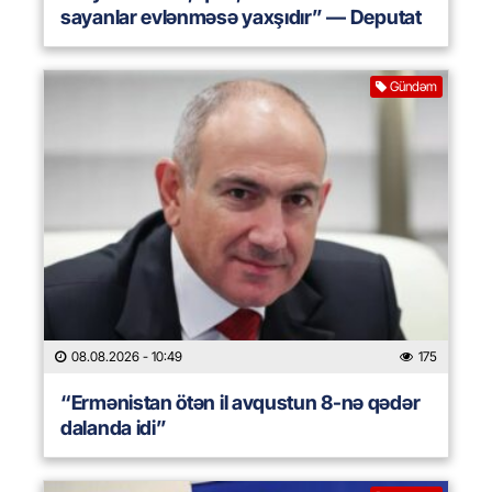
sayanlar evlənməsə yaxşıdır” — Deputat
Gündəm
08.08.2026
- 10:49
175
“Ermənistan ötən il avqustun 8-nə qədər
dalanda idi”