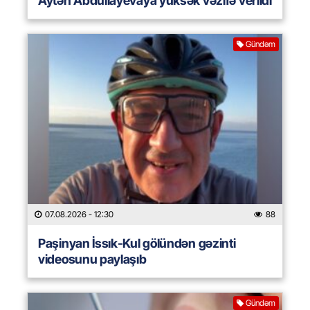
Aytən Abdullayevaya yüksək vəzifə verildi
Gündəm
07.08.2026
- 12:30
88
Paşinyan İssık-Kul gölündən gəzinti
videosunu paylaşıb
Gündəm