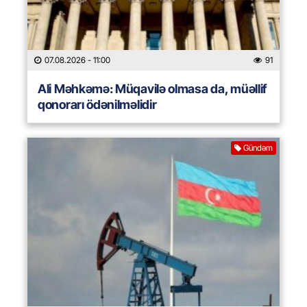
07.08.2026
- 11:00
91
Ali Məhkəmə: Müqavilə olmasa da, müəllif
qonorarı ödənilməlidir
Gündəm