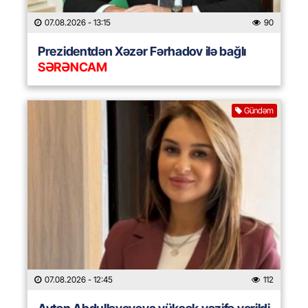
07.08.2026
- 13:15
90
Prezidentdən Xəzər Fərhadov ilə bağlı
SƏRƏNCAM
Gündəm
07.08.2026
- 12:45
112