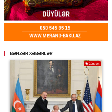
BƏNZƏR XƏBƏRLƏR
Gündəm