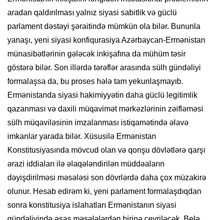
aradan qaldırılması yalnız siyasi sabitlik və güclü
parlament dəstəyi şəraitində mümkün ola bilər. Bununla
yanaşı, yeni siyasi konfiqurasiya Azərbaycan-Ermənistan
münasibətlərinin gələcək inkişafına da mühüm təsir
göstərə bilər. Son illərdə tərəflər arasında sülh gündəliyi
formalaşsa da, bu proses hələ tam yekunlaşmayıb.
Ermənistanda siyasi hakimiyyətin daha güclü legitimlik
qazanması və daxili müqavimət mərkəzlərinin zəifləməsi
sülh müqaviləsinin imzalanması istiqamətində əlavə
imkanlar yarada bilər. Xüsusilə Ermənistan
Konstitusiyasında mövcud olan və qonşu dövlətlərə qarşı
ərazi iddiaları ilə əlaqələndirilən müddəaların
dəyişdirilməsi məsələsi son dövrlərdə daha çox müzakirə
olunur. Hesab edirəm ki, yeni parlament formalaşdıqdan
sonra konstitusiya islahatları Ermənistanın siyasi
gündəliyində əsas məsələlərdən birinə çevriləcək. Belə