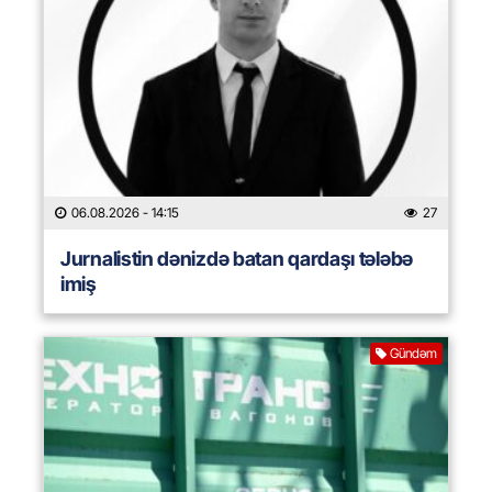
06.08.2026
- 14:15
27
Jurnalistin dənizdə batan qardaşı tələbə
imiş
Gündəm