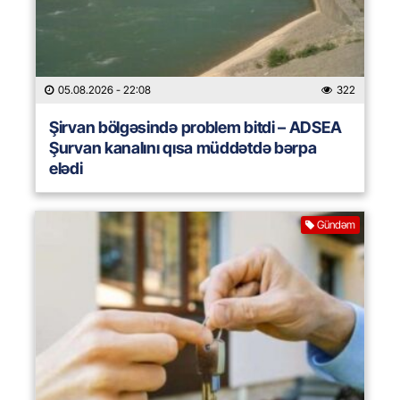
05.08.2026
- 22:08
322
Şirvan bölgəsində problem bitdi – ADSEA
Şurvan kanalını qısa müddətdə bərpa
elədi
Gündəm