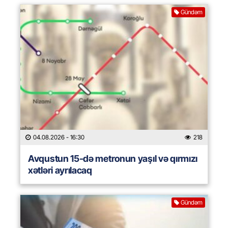
Gündəm
04.08.2026
- 16:30
218
Avqustun 15-də metronun yaşıl və qırmızı
xətləri ayrılacaq
Gündəm