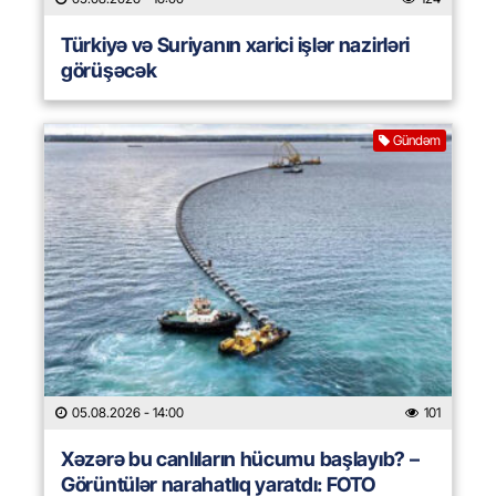
Türkiyə və Suriyanın xarici işlər nazirləri
görüşəcək
Gündəm
05.08.2026
- 14:00
101
Xəzərə bu canlıların hücumu başlayıb? –
Görüntülər narahatlıq yaratdı: FOTO