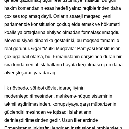
qələbə qazanmaq üçün real üstünlüyə malikdir. Bu gün
hakim komandanın əsas hədəfi yalnız rəqiblərindən daha
çox səs toplamaq deyil. Onların strateji məqsədi yeni
parlamentdə konstitusion çoxluq əldə etmək və hökuməti
koalisiya ortaqlarına ehtiyac olmadan formalaşdırmaqdır.
Mövcud siyasi dinamika göstərir ki, bu məqsəd tamamilə
real görünür. Əgər “Mülki Müqavilə” Partiyası konstitusion
çoxluğa nail olarsa, bu, Ermənistanın qarşısında duran bir
sıra fundamental islahatların həyata keçirilməsi üçün daha
əlverişli şərait yaradacaq.
İlk növbədə, söhbət dövlət idarəçiliyinin
modernləşdirilməsindən, məhkəmə-hüquq sisteminin
təkmilləşdirilməsindən, korrupsiyaya qarşı mübarizənin
gücləndirilməsindən və iqtisadi islahatların
dərinləşdirilməsindən gedir. Uzun illər ərzində
Ermənistanın inkişafını ləngidən institusional problemlərin