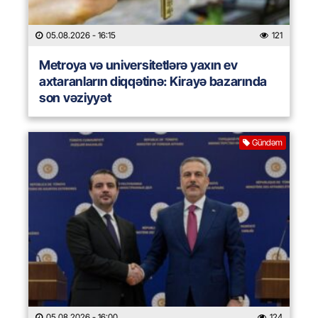
05.08.2026
- 16:15
121
Metroya və universitetlərə yaxın ev
axtaranların diqqətinə: Kirayə bazarında
son vəziyyət
Gündəm
05.08.2026
- 16:00
124