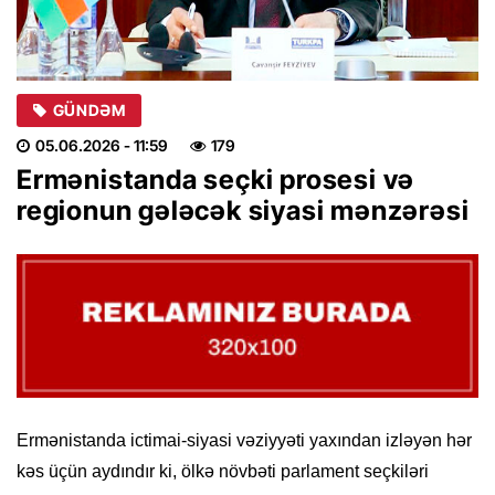
GÜNDƏM
05.06.2026
- 11:59
179
Ermənistanda seçki prosesi və
regionun gələcək siyasi mənzərəsi
Ermənistanda ictimai-siyasi vəziyyəti yaxından izləyən hər
kəs üçün aydındır ki, ölkə növbəti parlament seçkiləri