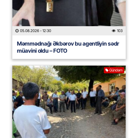
05.08.2026
- 12:30
103
Məmmədnağı Əkbərov bu agentliyin sədr
müavini oldu – FOTO
Gündəm