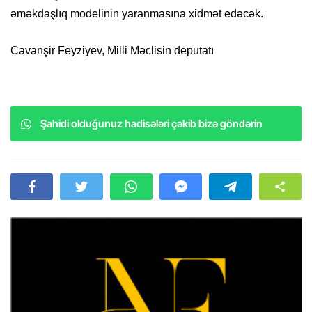
əməkdaşlıq modelinin yaranmasına xidmət edəcək.
Cavanşir Feyziyev, Milli Məclisin deputatı
Şahidi olduğunuz hadisələri çəkib bizə göndərin