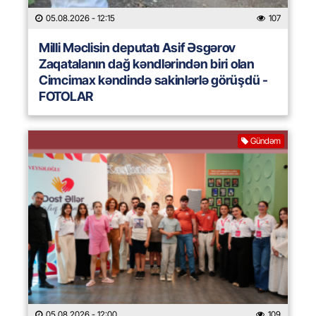
05.08.2026
- 12:15
107
Milli Məclisin deputatı Asif Əsgərov
Zaqatalanın dağ kəndlərindən biri olan
Cimcimax kəndində sakinlərlə görüşdü -
FOTOLAR
Gündəm
05.08.2026
- 12:00
109