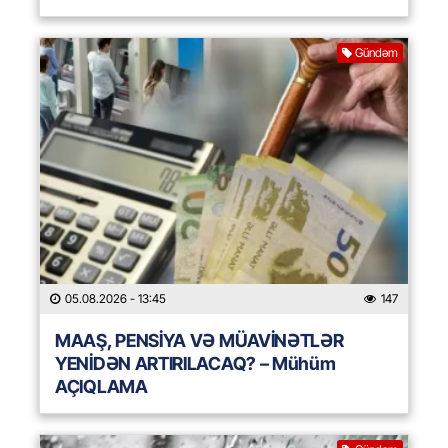
Gündəm
05.08.2026
- 13:45
147
MAAŞ, PENSİYA VƏ MÜAVİNƏTLƏR
YENİDƏN ARTIRILACAQ? – Mühüm
AÇIQLAMA