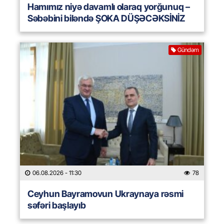
Hamımız niyə davamlı olaraq yorğunuq –
Səbəbini biləndə ŞOKA DÜŞƏCƏKSİNİZ
Gündəm
06.08.2026
- 11:30
78
Ceyhun Bayramovun Ukraynaya rəsmi
səfəri başlayıb