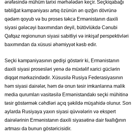
ərəfəsində mühüm tarixi mərhələdən keçir. Seçkiqabağı
təbliğat kampaniyası artıq özünün ən qızğın dövrünə
qədəm qoyub və bu proses təkcə Ermənistanın daxili
siyasi gələcəyi baxımından deyil, bütövlükdə Cənubi
Qafqaz regionunun siyasi sabitliyi və inkişaf perspektivləri
baxımından da xüsusi əhəmiyyət kəsb edir.
Seçki kampaniyasının gedişi göstərir ki, Ermənistanın
daxili siyasi prosesləri yenə də müxtəlif xarici güclərin
diqqət mərkəzindədir. Xüsusilə Rusiya Federasiyasının
həm siyasi dairələr, həm də onun təsir imkanlarına malik
media qurumları vasitəsilə Ermənistandakı seçki mühitinə
təsir göstərmək cəhdləri açıq şəkildə müşahidə olunur. Son
aylarda Rusiyaya yaxın siyasi qüvvələrin və ekspert
dairələrinin Ermənistanın daxili siyasətinə dair fəallığının
artması da bunun göstəricisidir.