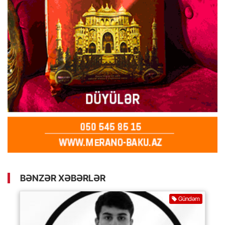
BƏNZƏR XƏBƏRLƏR
Gündəm