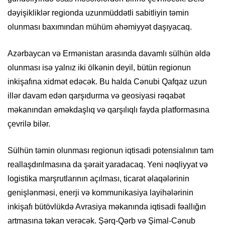
dəyişikliklər regionda uzunmüddətli sabitliyin təmin
olunması baxımından mühüm əhəmiyyət daşıyacaq.
Azərbaycan və Ermənistan arasında davamlı sülhün əldə
olunması isə yalnız iki ölkənin deyil, bütün regionun
inkişafına xidmət edəcək. Bu halda Cənubi Qafqaz uzun
illər davam edən qarşıdurma və geosiyasi rəqabət
məkanından əməkdaşlıq və qarşılıqlı fayda platformasına
çevrilə bilər.
Sülhün təmin olunması regionun iqtisadi potensialının tam
reallaşdırılmasına da şərait yaradacaq. Yeni nəqliyyat və
logistika marşrutlarının açılması, ticarət əlaqələrinin
genişlənməsi, enerji və kommunikasiya layihələrinin
inkişafı bütövlükdə Avrasiya məkanında iqtisadi fəallığın
artmasına təkan verəcək. Şərq-Qərb və Şimal-Cənub