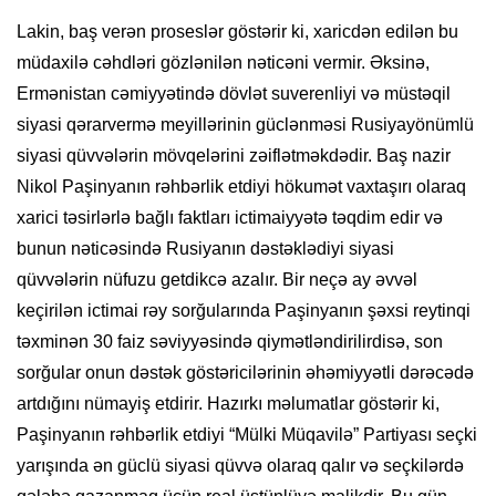
Lakin, baş verən proseslər göstərir ki, xaricdən edilən bu
müdaxilə cəhdləri gözlənilən nəticəni vermir. Əksinə,
Ermənistan cəmiyyətində dövlət suverenliyi və müstəqil
siyasi qərarvermə meyillərinin güclənməsi Rusiyayönümlü
siyasi qüvvələrin mövqelərini zəiflətməkdədir. Baş nazir
Nikol Paşinyanın rəhbərlik etdiyi hökumət vaxtaşırı olaraq
xarici təsirlərlə bağlı faktları ictimaiyyətə təqdim edir və
bunun nəticəsində Rusiyanın dəstəklədiyi siyasi
qüvvələrin nüfuzu getdikcə azalır. Bir neçə ay əvvəl
keçirilən ictimai rəy sorğularında Paşinyanın şəxsi reytinqi
təxminən 30 faiz səviyyəsində qiymətləndirilirdisə, son
sorğular onun dəstək göstəricilərinin əhəmiyyətli dərəcədə
artdığını nümayiş etdirir. Hazırkı məlumatlar göstərir ki,
Paşinyanın rəhbərlik etdiyi “Mülki Müqavilə” Partiyası seçki
yarışında ən güclü siyasi qüvvə olaraq qalır və seçkilərdə