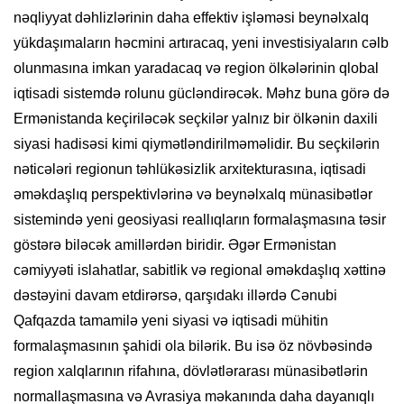
nəqliyyat dəhlizlərinin daha effektiv işləməsi beynəlxalq
yükdaşımaların həcmini artıracaq, yeni investisiyaların cəlb
olunmasına imkan yaradacaq və region ölkələrinin qlobal
iqtisadi sistemdə rolunu gücləndirəcək. Məhz buna görə də
Ermənistanda keçiriləcək seçkilər yalnız bir ölkənin daxili
siyasi hadisəsi kimi qiymətləndirilməməlidir. Bu seçkilərin
nəticələri regionun təhlükəsizlik arxitekturasına, iqtisadi
əməkdaşlıq perspektivlərinə və beynəlxalq münasibətlər
sistemində yeni geosiyasi reallıqların formalaşmasına təsir
göstərə biləcək amillərdən biridir. Əgər Ermənistan
cəmiyyəti islahatlar, sabitlik və regional əməkdaşlıq xəttinə
dəstəyini davam etdirərsə, qarşıdakı illərdə Cənubi
Qafqazda tamamilə yeni siyasi və iqtisadi mühitin
formalaşmasının şahidi ola bilərik. Bu isə öz növbəsində
region xalqlarının rifahına, dövlətlərarası münasibətlərin
normallaşmasına və Avrasiya məkanında daha dayanıqlı