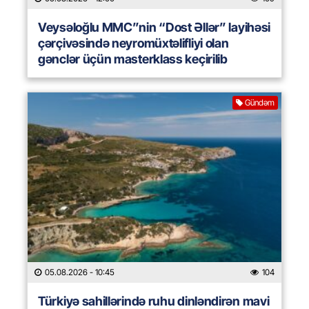
Veysəloğlu MMC”nin “Dost Əllər” layihəsi
çərçivəsində neyromüxtəlifliyi olan
gənclər üçün masterklass keçirilib
Gündəm
05.08.2026
- 10:45
104
Türkiyə sahillərində ruhu dinləndirən mavi