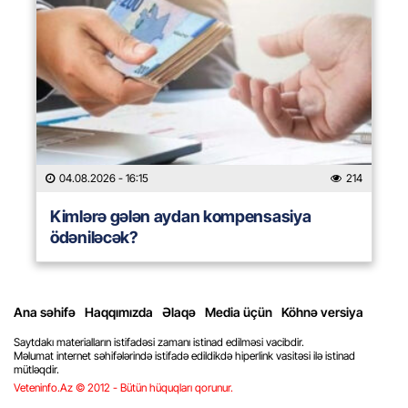
04.08.2026
- 16:15
214
Kimlərə gələn aydan kompensasiya
ödəniləcək?
Ana səhifə
Haqqımızda
Əlaqə
Media üçün
Köhnə versiya
Saytdakı materialların istifadəsi zamanı istinad edilməsi vacibdir.
Məlumat internet səhifələrində istifadə edildikdə hiperlink vasitəsi ilə istinad
mütləqdir.
Veteninfo.Az © 2012 - Bütün hüquqları qorunur.