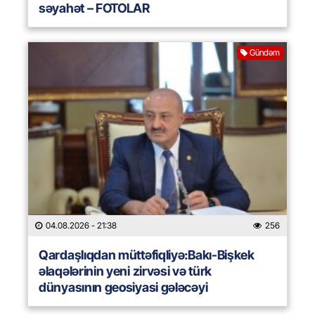
səyahət – FOTOLAR
Gündəm
04.08.2026
- 21:38
256
Qardaşlıqdan müttəfiqliyə:Bakı-Bişkek
əlaqələrinin yeni zirvəsi və türk
dünyasının geosiyasi gələcəyi