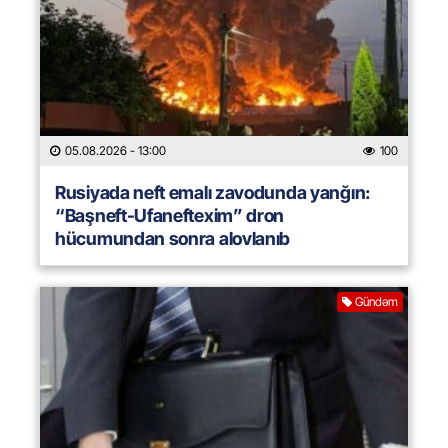
05.08.2026
- 13:00
100
Rusiyada neft emalı zavodunda yanğın:
“Başneft-Ufaneftexim” dron
hücumundan sonra alovlanıb
Gündəm