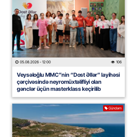
05.08.2026
- 12:00
106
Veysəloğlu MMC”nin “Dost Əllər” layihəsi
çərçivəsində neyromüxtəlifliyi olan
gənclər üçün masterklass keçirilib
Gündəm