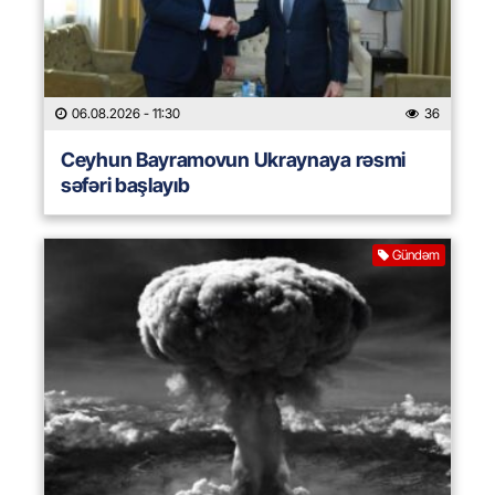
06.08.2026
- 11:30
36
Ceyhun Bayramovun Ukraynaya rəsmi
səfəri başlayıb
Gündəm