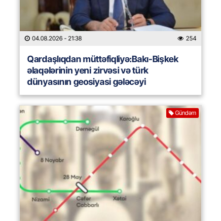
04.08.2026
- 21:38
254
Qardaşlıqdan müttəfiqliyə:Bakı-Bişkek
əlaqələrinin yeni zirvəsi və türk
dünyasının geosiyasi gələcəyi
Gündəm