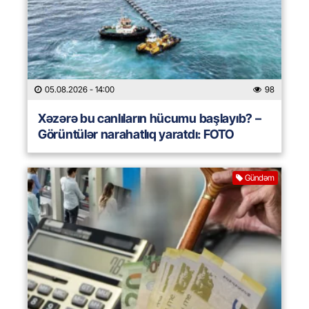
05.08.2026
- 14:00
98
Xəzərə bu canlıların hücumu başlayıb? –
Görüntülər narahatlıq yaratdı: FOTO
Gündəm