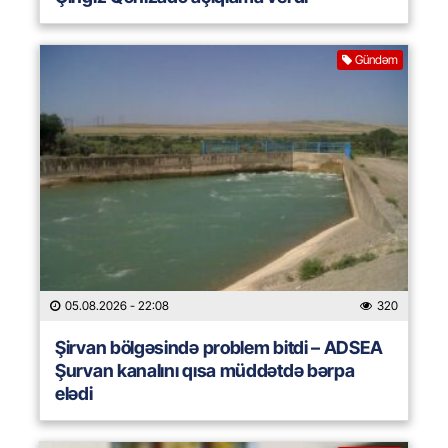
Gündəm
05.08.2026
- 22:08
320
Şirvan bölgəsində problem bitdi – ADSEA
Şurvan kanalını qısa müddətdə bərpa
elədi