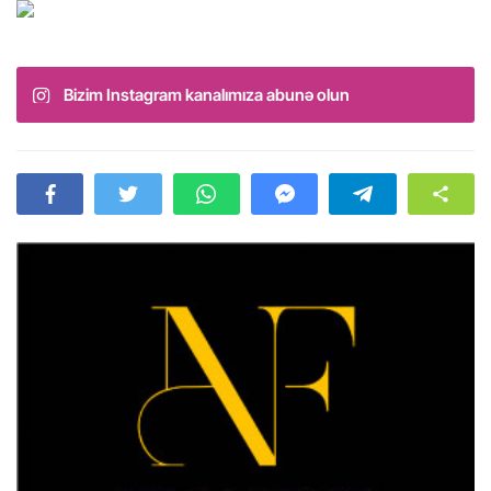
Bizim Instagram kanalımıza abunə olun