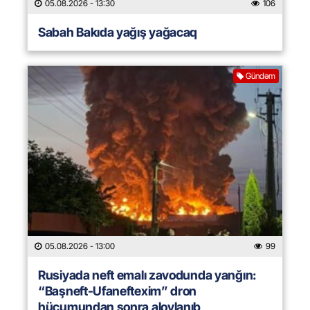
05.08.2026
- 13:30
106
Sabah Bakıda yağış yağacaq
Gündəm
05.08.2026
- 13:00
99
Rusiyada neft emalı zavodunda yanğın:
“Başneft-Ufaneftexim” dron
hücumundan sonra alovlanıb