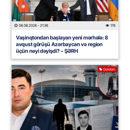
08.08.2026
- 21:36
176
Vaşinqtondan başlayan yeni mərhələ: 8
avqust görüşü Azərbaycan və region
üçün nəyi dəyişdi? – ŞƏRH
Gündəm