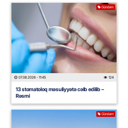
Gündəm
07.08.2026
- 11:45
124
13 stomatoloq məsuliyyətə cəlb edilib –
Rəsmi
Gündəm