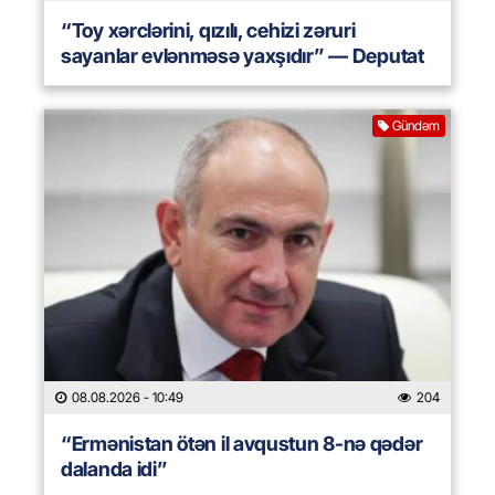
“Toy xərclərini, qızılı, cehizi zəruri
sayanlar evlənməsə yaxşıdır” — Deputat
Gündəm
08.08.2026
- 10:49
204
“Ermənistan ötən il avqustun 8-nə qədər
dalanda idi”