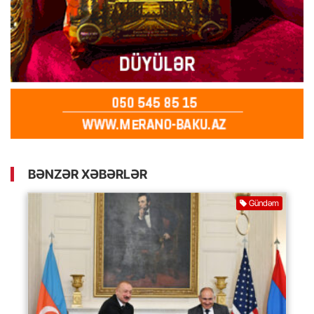
BƏNZƏR XƏBƏRLƏR
Gündəm