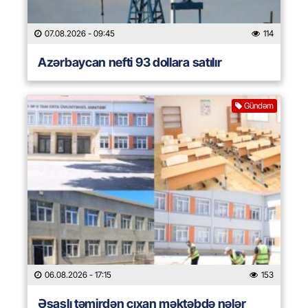
07.08.2026
- 09:45
114
Azərbaycan nefti 93 dollara satılır
Gündəm
06.08.2026
- 17:15
153
Əsaslı təmirdən çıxan məktəbdə nələr