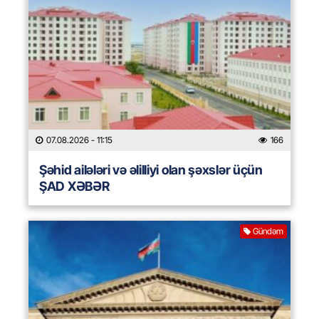
07.08.2026
- 11:15
166
Şəhid ailələri və əlilliyi olan şəxslər üçün
ŞAD XƏBƏR
Gündəm