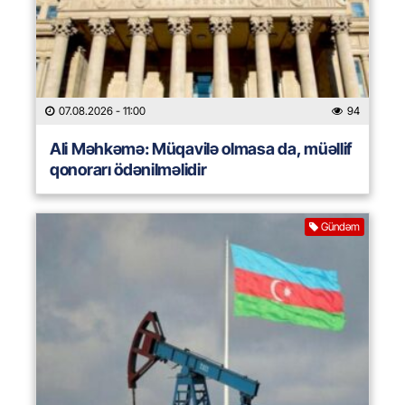
07.08.2026
- 11:00
94
Ali Məhkəmə: Müqavilə olmasa da, müəllif
qonorarı ödənilməlidir
Gündəm