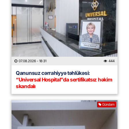
07.08.2026
- 18:31
444
Qanunsuz cərrahiyyə təhlükəsi:
“Universal Hospital”da sertifikatsız həkim
skandalı
Gündəm