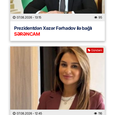
07.08.2026
- 13:15
95
Prezidentdən Xəzər Fərhadov ilə bağlı
SƏRƏNCAM
Gündəm
07.08.2026
- 12:45
116