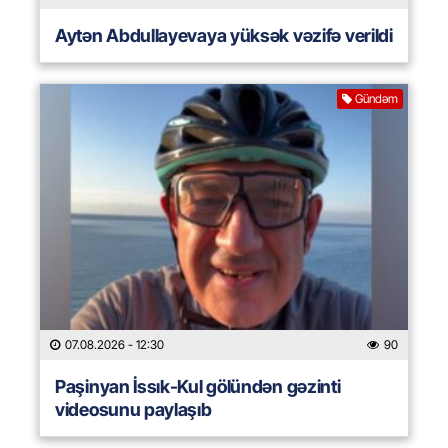
Aytən Abdullayevaya yüksək vəzifə verildi
Gündəm
07.08.2026
- 12:30
90
Paşinyan İssık-Kul gölündən gəzinti
videosunu paylaşıb