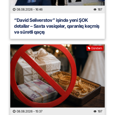
08.08.2026
- 16:46
187
“David Seliverstov” işində yeni ŞOK
detallar – Saxta vəsiqələr, qaranlıq keçmiş
və sürətli qaçış
Gündəm
08.08.2026
- 15:37
197