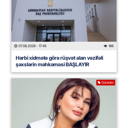
07.08.2026
- 17:45
186
Hərbi xidmətə görə rüşvət alan vəzifəli
şəxslərin məhkəməsi BAŞLAYIR
Gündəm