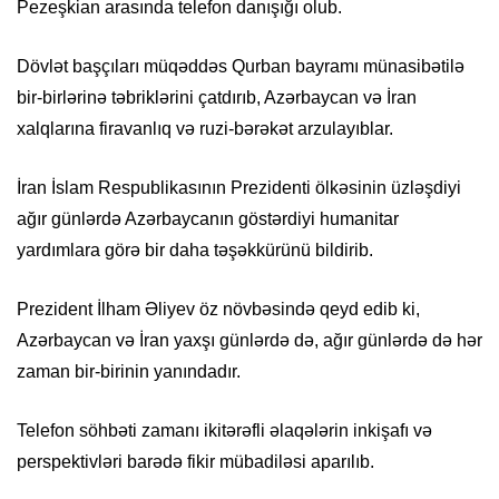
Pezeşkian arasında telefon danışığı olub.
Dövlət başçıları müqəddəs Qurban bayramı münasibətilə
bir-birlərinə təbriklərini çatdırıb, Azərbaycan və İran
xalqlarına firavanlıq və ruzi-bərəkət arzulayıblar.
İran İslam Respublikasının Prezidenti ölkəsinin üzləşdiyi
ağır günlərdə Azərbaycanın göstərdiyi humanitar
yardımlara görə bir daha təşəkkürünü bildirib.
Prezident İlham Əliyev öz növbəsində qeyd edib ki,
Azərbaycan və İran yaxşı günlərdə də, ağır günlərdə də hər
zaman bir-birinin yanındadır.
Telefon söhbəti zamanı ikitərəfli əlaqələrin inkişafı və
perspektivləri barədə fikir mübadiləsi aparılıb.