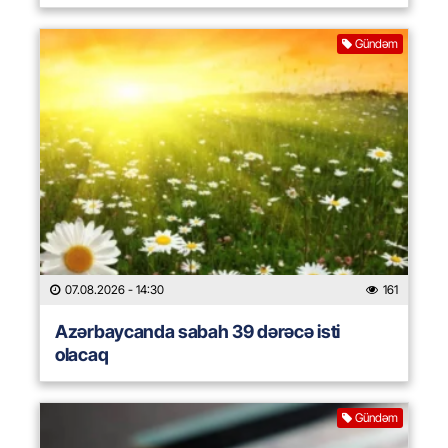
Gündəm
07.08.2026
- 14:30
161
Azərbaycanda sabah 39 dərəcə isti
olacaq
Gündəm