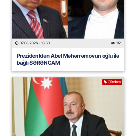
07.08.2026
- 13:30
112
Prezidentdən Abel Məhərrəmovun oğlu ilə
bağlı SƏRƏNCAM
Gündəm