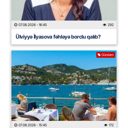
07.08.2026
- 16:45
292
Ülviyyə İlyasova fəhləyə borclu qalıb?
Gündəm
07.08.2026
- 15:45
172