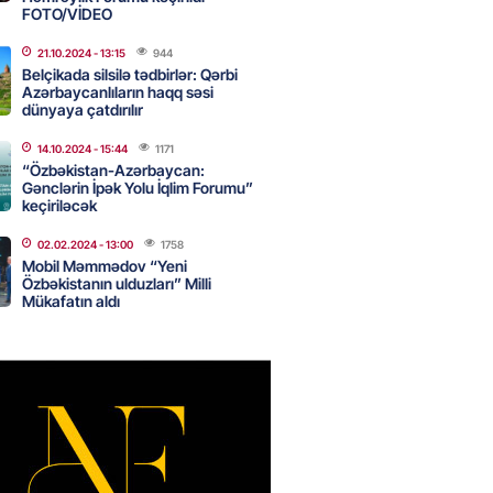
FOTO/VİDEO
21.10.2024
- 13:15
944
Star kartını indi sifariş
Belçikada silsilə tədbirlər: Qərbi
ağdlaşdırmanı komissiyasız
Azərbaycanlıların haqq səsi
dünyaya çatdırılır
2026
- 15:07
89
14.10.2024
- 15:44
1171
“Özbəkistan-Azərbaycan:
Gənclərin İpək Yolu İqlim Forumu”
keçiriləcək
ntlikdə sədr müavinini AZCON
02.02.2024
- 13:00
1758
edəcək
Mobil Məmmədov “Yeni
2026
- 15:00
74
Özbəkistanın ulduzları” Milli
Mükafatın aldı
ycan Ukraynaya qaz tədarük
 hazırdır – Ceyhun Bayramov
2026
- 14:45
76