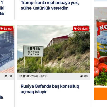
HADISƏ
 1
Tramp: İranla müharibəyə yox,
iki
sülhə üstünlük verərdim
Tərtərd
ÖLDÜ
lıb
06.08.
Banner
Gündəm
BANNER
Tramp: 
üstünlü
06.08.
GÜNDƏM
Azərba
Rusiya 
68
06.08.2026
- 12:30
88
06.08.
Rusiya Qafanda baş konsulluq
BANNER
açmaq istəyir
la
ABŞ-da 
gələcək
qadağa 