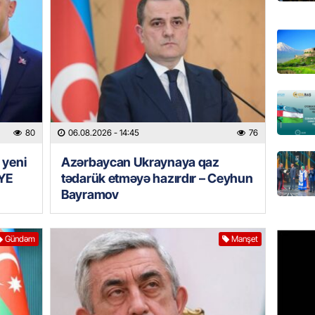
REKLAM
Birbank 
edin, n
edin
06.08.
ÖLKƏ
80
06.08.2026
- 14:45
76
Bu age
təyin 
 yeni
Azərbaycan Ukraynaya qaz
YE
tədarük etməyə hazırdır – Ceyhun
06.08.
Bayramov
MANŞET
Azərba
Gündəm
Manşet
etməyə
06.08.
GÜNDƏM