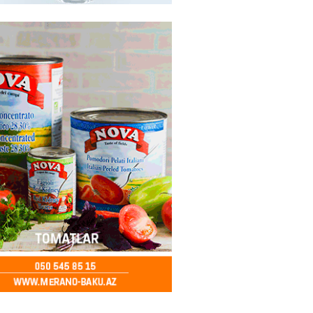
ə FACİƏ – Ər-arvad yanaraq
2026
- 13:30
84
İranla müharibəyə yox, sülhə
k verərdim
2026
- 13:15
83
ycan üzərindən Ermənistana
buğdası gedib
2026
- 13:00
85
qalma müddətinizi aşsanız,
də ABŞ-a girişinizə daimi
qoyula bilər