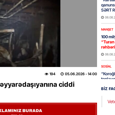
qanuns
SƏRT 
06.08.
MANŞET
100 mil
“Turan 
rəhbəri
06.08.
SOSIAL
“Koroğl
194
05.06.2026
- 14:00
toplayı
təyyarədaşıyanına ciddi
06.08.
BIZ F
GÜNDƏM
Vet
Əsaslı 
dəyişi