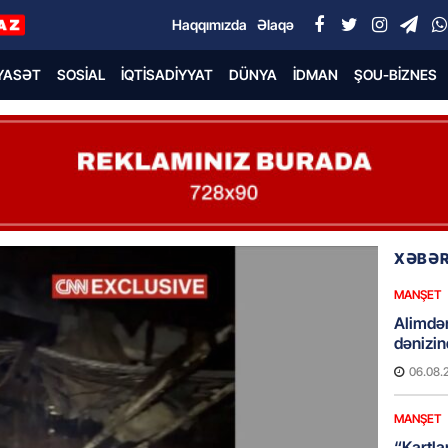
Haqqımızda
Əlaqə
YASƏT
SOSIAL
İQTISADIYYAT
DÜNYA
İDMAN
ŞOU-BIZNES
XƏBƏR
MANŞET
Alimdə
dənizin
06.08.
MANŞET
“Kartla