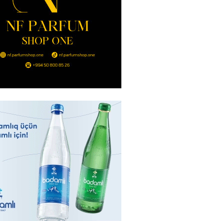
nt Əliyev 2 diplomatı geri çağırdı
2026
- 14:30
82
stin dənizdə batan qardaşı tələbə
2026
- 14:15
81
anın əmlakı müsadirə EDİLDİ
2026
- 14:00
82
a zibil qutusuna atılan 1 milyon
lotereya bileti iki günlük
dan sonra tapılıb
2026
- 13:45
72