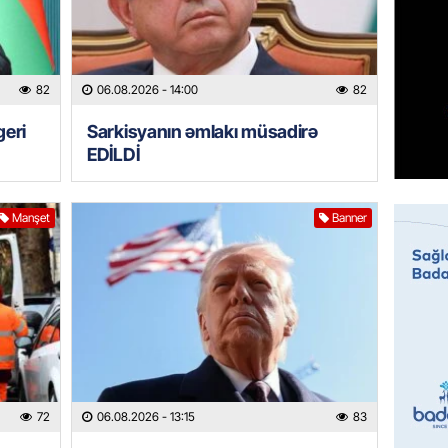
Prezide
06.08.
GÜNDƏM
82
06.08.2026
- 14:00
82
Jurnali
imiş
geri
Sarkisyanın əmlakı müsadirə
EDİLDİ
06.08.
MANŞET
Manşet
Banner
Sarkisy
06.08.
MANŞET
İtaliyad
avroluq 
axtarış
06.08.
72
06.08.2026
- 13:15
83