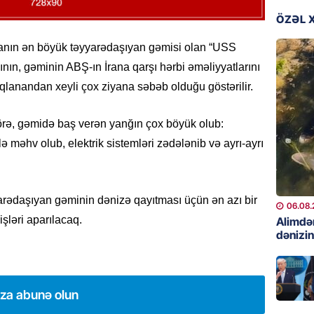
06.08.
ÖZƏL 
GÜNDƏM
anın ən böyük təyyarədaşıyan gəmisi olan “USS
Preziden
nın, gəminin ABŞ-ın İrana qarşı hərbi əməliyyatlarını
etdiyi 
qlanandan xeyli çox ziyana səbəb olduğu göstərilir.
DOSYE
06.08.
örə, gəmidə baş verən yanğın çox böyük olub:
GÜNDƏM
lə məhv olub, elektrik sistemləri zədələnib və ayrı-ayrı
David S
bağlı a
əhəmiyy
yyarədaşıyan gəminin dənizə qayıtması üçün ən azı bir
etdirmi
06.08.
işləri aparılacaq.
Alimdə
06.08.
dənizin
DÜNYA
Hakan F
əl-Şeyb
ıza abunə olun
06.08.