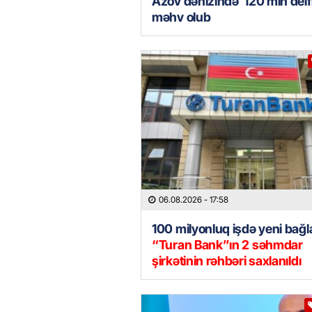
Azov dənizində 120 min delf
məhv olub
06.08.2026
- 17:58
100 milyonluq işdə yeni bağla
“Turan Bank”ın 2 səhmdar
şirkətinin rəhbəri saxlanıldı