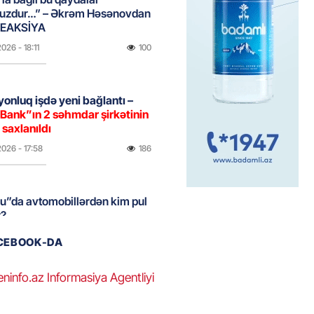
uzdur…” – Əkrəm Həsənovdan
REAKSİYA
2026
- 18:11
100
yonluq işdə yeni bağlantı –
Bank”ın 2 səhmdar şirkətinin
 saxlanıldı
2026
- 17:58
186
u”da avtomobillərdən kim pul
r?
2026
- 17:30
93
ACEBOOK-DA
eninfo.az Informasiya Agentliyi
təmirdən çıxan məktəbdə nələr
b? – REPORTAJ