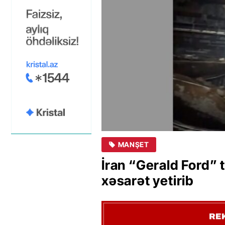
MANŞET
İran “Gerald Ford” 
xəsarət yetirib