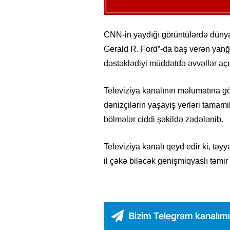
CNN-in yaydığı görüntülərdə düny
Gerald R. Ford”-da baş verən yanğı
dəstəklədiyi müddətdə əvvəllər açı
Televiziya kanalının məlumatına g
dənizçilərin yaşayış yerləri tamami
bölmələr ciddi şəkildə zədələnib.
Televiziya kanalı qeyd edir ki, tə
il çəkə biləcək genişmiqyaslı təmir 
Bizim Telegram kanalım