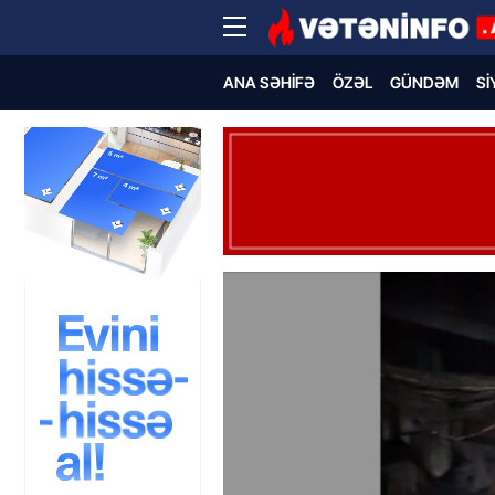
ANA SƏHIFƏ
ÖZƏL
GÜNDƏM
SI