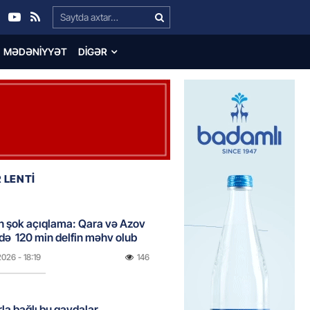
Search…
MƏDƏNIYYƏT
DIGƏR
 LENTİ
n şok açıqlama: Qara və Azov
də 120 min delfin məhv olub
2026
- 18:19
146
rla bağlı bu qaydalar