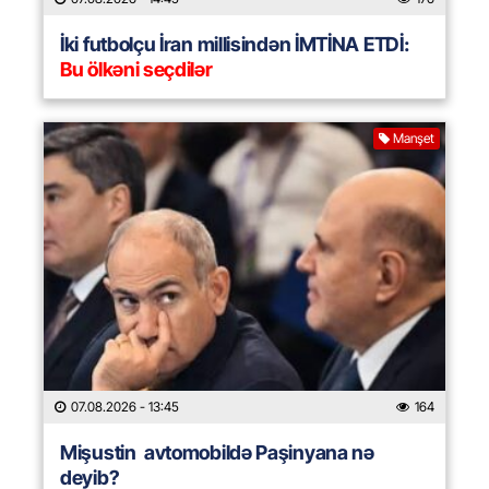
İki futbolçu İran millisindən İMTİNA ETDİ:
Bu ölkəni seçdilər
Manşet
07.08.2026
- 13:45
164
Mişustin avtomobildə Paşinyana nə
deyib?