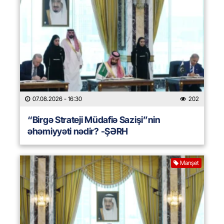
07.08.2026
- 16:30
202
“Birgə Strateji Müdafiə Sazişi”nin
əhəmiyyəti nədir? -ŞƏRH
Manşet