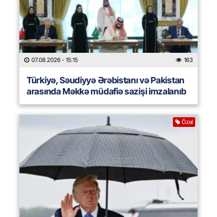
07.08.2026
- 15:15
163
Türkiyə, Səudiyyə Ərəbistanı və Pakistan
arasında Məkkə müdafiə sazişi imzalanıb
Özəl