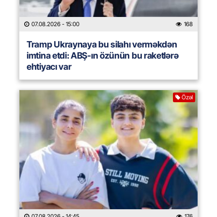
07.08.2026
- 15:00
168
Tramp Ukraynaya bu silahı verməkdən
imtina etdi: ABŞ-ın özünün bu raketlərə
ehtiyacı var
Özəl
07.08.2026
- 14:45
176