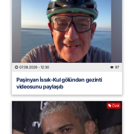
07.08.2026
- 12:30
97
Paşinyan İssık-Kul gölündən gəzinti
videosunu paylaşıb
Özəl