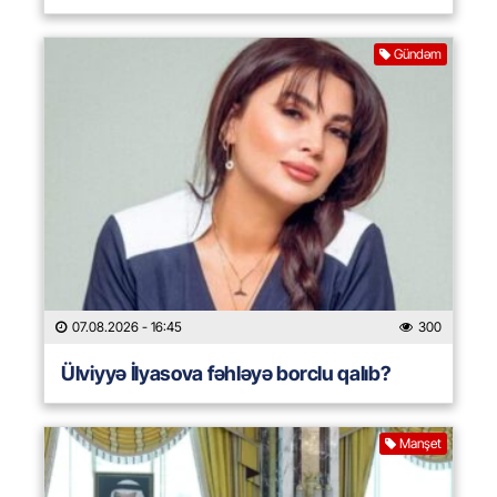
Gündəm
07.08.2026
- 16:45
300
Ülviyyə İlyasova fəhləyə borclu qalıb?
Manşet