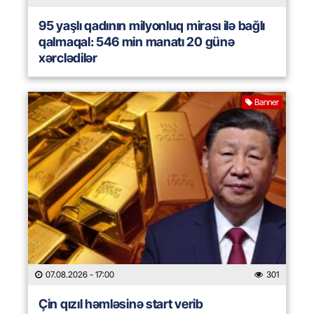
95 yaşlı qadının milyonluq mirası ilə bağlı
qalmaqal: 546 min manatı 20 günə
xərclədilər
Banner
07.08.2026
- 17:00
301
Çin qızıl həmləsinə start verib