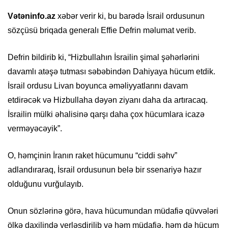
Vətəninfo.az
xəbər verir ki, bu barədə İsrail ordusunun
sözçüsü briqada generalı Effie Defrin məlumat verib.
Defrin bildirib ki, “Hizbullahın İsrailin şimal şəhərlərini
davamlı atəşə tutması səbəbindən Dahiyaya hücum etdik.
İsrail ordusu Livan boyunca əməliyyatlarını davam
etdirəcək və Hizbullaha dəyən ziyanı daha da artıracaq.
İsrailin mülki əhalisinə qarşı daha çox hücumlara icazə
verməyəcəyik”.
O, həmçinin İranın raket hücumunu “ciddi səhv”
adlandıraraq, İsrail ordusunun belə bir ssenariyə hazır
olduğunu vurğulayıb.
Onun sözlərinə görə, hava hücumundan müdafiə qüvvələri
ölkə daxilində yerləşdirilib və həm müdafiə, həm də hücum