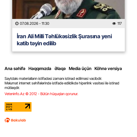
07.08.2026
- 11:30
117
İran Ali Milli Təhlükəsizlik Şurasına yeni
katib təyin edilib
Ana səhifə
Haqqımızda
Əlaqə
Media üçün
Köhnə versiya
Saytdakı materialların istifadəsi zamanı istinad edilməsi vacibdir.
Məlumat internet səhifələrində istifadə edildikdə hiperlink vasitəsi ilə istinad
mütləqdir.
Veteninfo.Az © 2012 - Bütün hüquqları qorunur.