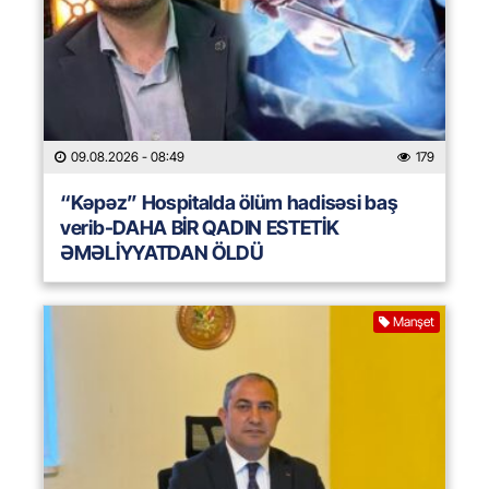
09.08.2026
- 08:49
179
“Kəpəz” Hospitalda ölüm hadisəsi baş
verib-DAHA BİR QADIN ESTETİK
ƏMƏLİYYATDAN ÖLDÜ
Manşet