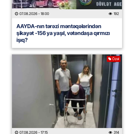
07.08.2026
- 18:00
192
AAYDA-nın tərəzi məntəqələrindən
şikayət -156 ya yaşıl, vətəndaşa qırmızı
işıq?
Özəl
07.08.2026
- 17:15
314