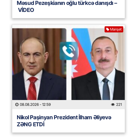
Məsud Pezeşkianın oğlu türkcə danışdı –
VİDEO
Manşet
08.08.2026
- 12:59
221
Nikol Paşinyan Prezident İlham Əliyevə
ZƏNG ETDİ