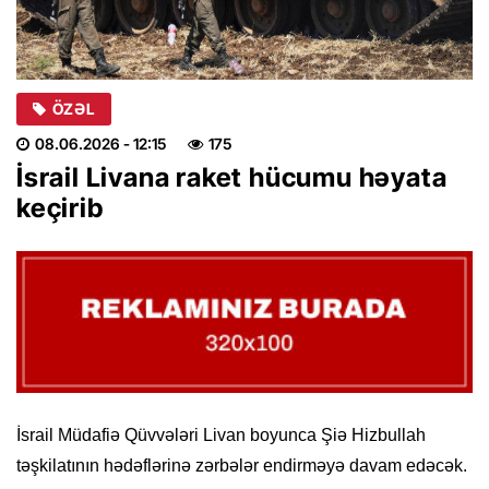
ÖZƏL
08.06.2026
- 12:15
175
İsrail Livana raket hücumu həyata
keçirib
İsrail Müdafiə Qüvvələri Livan boyunca Şiə Hizbullah
təşkilatının hədəflərinə zərbələr endirməyə davam edəcək.