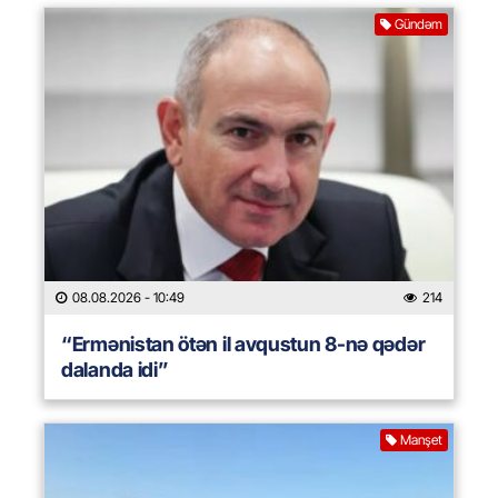
Gündəm
08.08.2026
- 10:49
214
“Ermənistan ötən il avqustun 8-nə qədər
dalanda idi”
Manşet