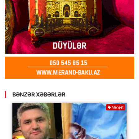
BƏNZƏR XƏBƏRLƏR
Manşet