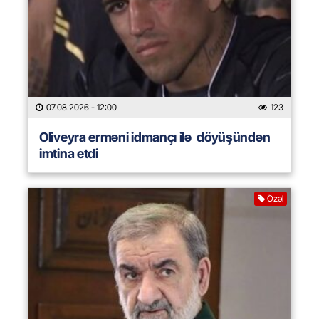
07.08.2026
- 12:00
123
Oliveyra erməni idmançı ilə döyüşündən
imtina etdi
Özəl