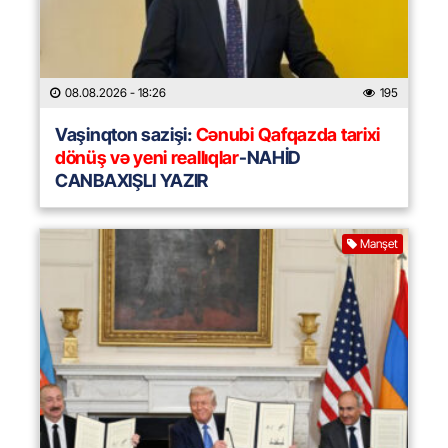
08.08.2026
- 18:26
195
Vaşinqton sazişi:
Cənubi Qafqazda tarixi
dönüş və yeni reallıqlar
-NAHİD
CANBAXIŞLI YAZIR
Manşet