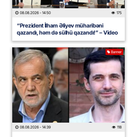
08.08.2026
- 14:50
175
“Prezident İlham Əliyev müharibəni
qazandı, həm də sülhü qazandı!” – Video
Banner
08.08.2026
- 14:39
118