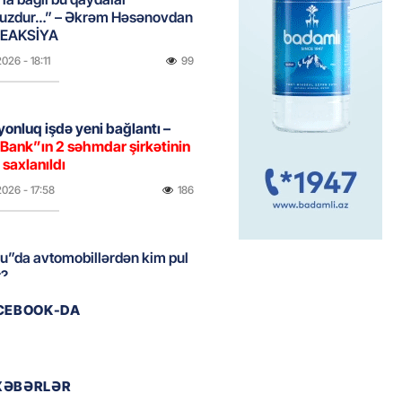
uzdur…” – Əkrəm Həsənovdan
REAKSİYA
2026
- 18:11
99
yonluq işdə yeni bağlantı –
Bank”ın 2 səhmdar şirkətinin
 saxlanıldı
2026
- 17:58
186
u”da avtomobillərdən kim pul
r?
2026
- 17:30
93
ACEBOOK-DA
təmirdən çıxan məktəbdə nələr
b? – REPORTAJ
XƏBƏRLƏR