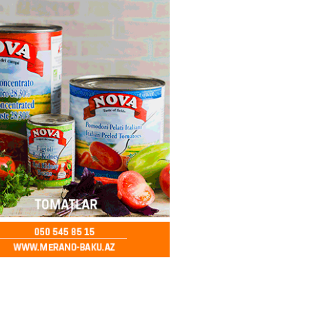
ə FACİƏ – Ər-arvad yanaraq
2026
- 13:30
84
İranla müharibəyə yox, sülhə
k verərdim
2026
- 13:15
83
ycan üzərindən Ermənistana
buğdası gedib
2026
- 13:00
85
qalma müddətinizi aşsanız,
də ABŞ-a girişinizə daimi
qoyula bilər