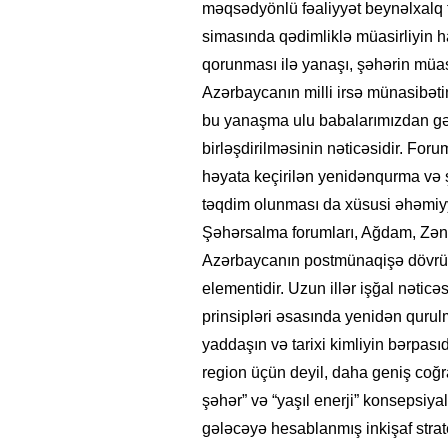
məqsədyönlü fəaliyyət beynəlxalq tə
simasında qədimliklə müasirliyin h
qorunması ilə yanaşı, şəhərin müasi
Azərbaycanın milli irsə münasibətini
bu yanaşma ulu babalarımızdan gə
birləşdirilməsinin nəticəsidir. For
həyata keçirilən yenidənqurma və 
təqdim olunması da xüsusi əhəmiyyət
Şəhərsalma forumları, Ağdam, Zəng
Azərbaycanın postmünaqişə dövrü
elementidir. Uzun illər işğal nətic
prinsipləri əsasında yenidən qurulma
yaddaşın və tarixi kimliyin bərpas
region üçün deyil, daha geniş coğra
şəhər” və “yaşıl enerji” konsepsiy
gələcəyə hesablanmış inkişaf strate