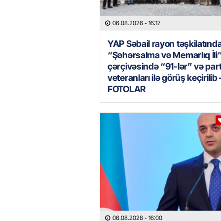
06.08.2026
- 16:17
YAP Səbail rayon təşkilatınd
“Şəhərsalma və Memarlıq İli
çərçivəsində “91-lər” və par
veteranları ilə görüş keçirilib 
FOTOLAR
06.08.2026
- 16:00