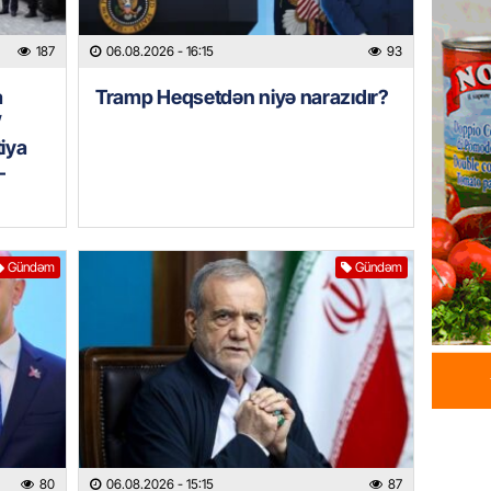
HADISƏ
Tərtərd
187
06.08.2026
- 16:15
93
ÖLDÜ
06.08.
a
Tramp Heqsetdən niyə narazıdır?
”
BANNER
tiya
–
Tramp: 
üstünlü
06.08.
Gündəm
Gündəm
GÜNDƏM
Azərba
Rusiya 
06.08.
BANNER
ABŞ-da 
gələcək
80
06.08.2026
- 15:15
87
qadağa 