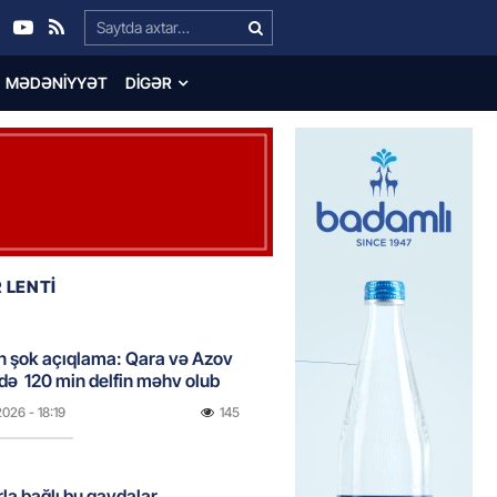
Search…
MƏDƏNIYYƏT
DIGƏR
 LENTİ
n şok açıqlama: Qara və Azov
də 120 min delfin məhv olub
2026
- 18:19
145
rla bağlı bu qaydalar