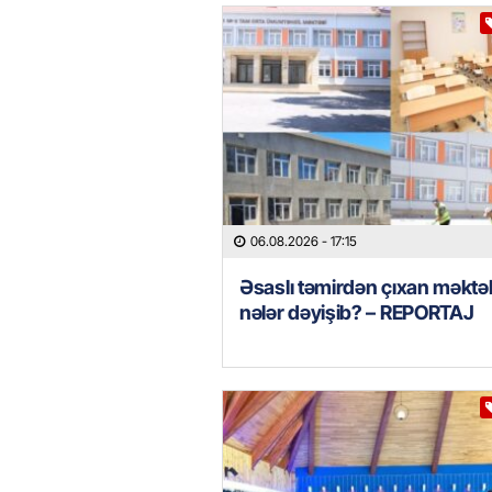
06.08.2026
- 17:15
Əsaslı təmirdən çıxan məkt
nələr dəyişib? – REPORTAJ