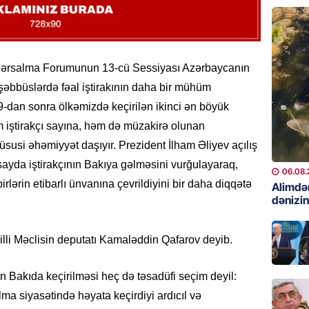
06.08.
GÜNDƏM
Preziden
ərsalma Forumunun 13-cü Sessiyası Azərbaycanın
etdiyi 
DOSYE
şəbbüslərdə fəal iştirakının daha bir mühüm
29-dan sonra ölkəmizdə keçirilən ikinci ən böyük
06.08.
iştirakçı sayına, həm də müzakirə olunan
GÜNDƏM
üsusi əhəmiyyət daşıyır. Prezident İlham Əliyev açılış
David S
ayda iştirakçının Bakıya gəlməsini vurğulayaraq,
bağlı a
06.08.
rlərin etibarlı ünvanına çevrildiyini bir daha diqqətə
əhəmiyy
Alimdə
dənizin
etdirmi
06.08.
lli Məclisin deputatı Kamaləddin Qafarov deyib.
DÜNYA
Hakan F
n Bakıda keçirilməsi heç də təsadüfi seçim deyil:
əl-Şeyb
ma siyasətində həyata keçirdiyi ardıcıl və
06.08.