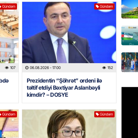
Gündəm
Gündəm
REKLAM
Birbank 
edin, n
edin
06.08.
ÖLKƏ
Bu age
107
06.08.2026
- 17:00
152
təyin 
06.08.
əbdə
Prezidentin “Şöhrət” ordeni ilə
təltif etdiyi Bəxtiyar Aslanbəyli
MANŞET
kimdir? – DOSYE
Azərba
etməyə
Gündəm
Gündəm
06.08.
GÜNDƏM