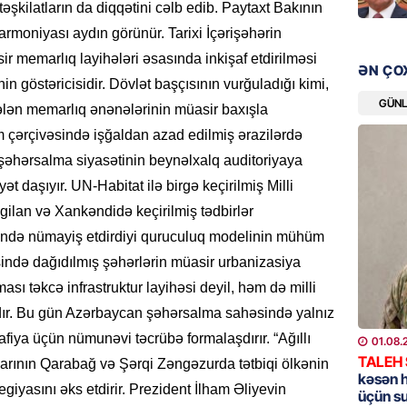
şkilatların da diqqətini cəlb edib. Paytaxt Bakının
armoniyası aydın görünür. Tarixi İçərişəhərin
GÜNDƏM
r memarlıq layihələri əsasında inkişaf etdirilməsi
Məleyk
ƏN ÇO
çağırı
n göstəricisidir. Dövlət başçısının vurğuladığı kimi,
GÜN
06.08.
lən memarlıq ənənələrinin müasir baxışla
um çərçivəsində işğaldan azad edilmiş ərazilərdə
GÜNDƏM
şəhərsalma siyasətinin beynəlxalq auditoriyaya
YAP Səb
 daşıyır. UN-Habitat ilə birgə keçirilmiş Milli
“Şəhərs
ilan və Xankəndidə keçirilmiş tədbirlər
çərçivə
veteranl
ndə nümayiş etdirdiyi quruculuq modelinin mühüm
FOTOL
əsində dağıdılmış şəhərlərin müasir urbanizasiya
06.08.
sı təkcə infrastruktur layihəsi deyil, həm də milli
ıdır. Bu gün Azərbaycan şəhərsalma sahəsində yalnız
GÜNDƏM
fiya üçün nümunəvi təcrübə formalaşdırır. “Ağıllı
01.08.
Tramp H
TALEH
alarının Qarabağ və Şərqi Zəngəzurda tətbiqi ölkənin
06.08.
kəsən 
giyasını əks etdirir. Prezident İlham Əliyevin
üçün s