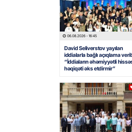
06.08.2026
- 16:45
David Seliverstov yayılan
iddialarla bağlı açıqlama veri
“İddiaların əhəmiyyətli hissə
həqiqəti əks etdirmir”