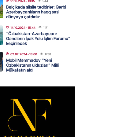
21.10.2024
- 13:15
944
Belçikada silsilə tədbirlər: Qərbi
Azərbaycanlıların haqq səsi
dünyaya çatdırılır
Star kartını indi sifariş
ağdlaşdırmanı komissiyasız
14.10.2024
- 15:44
1171
“Özbəkistan-Azərbaycan:
Gənclərin İpək Yolu İqlim Forumu”
2026
- 15:07
88
keçiriləcək
02.02.2024
- 13:00
1758
Mobil Məmmədov “Yeni
ntlikdə sədr müavinini AZCON
Özbəkistanın ulduzları” Milli
edəcək
Mükafatın aldı
2026
- 15:00
74
ycan Ukraynaya qaz tədarük
 hazırdır – Ceyhun Bayramov
2026
- 14:45
76