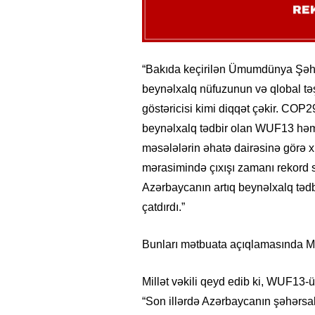
“Bakıda keçirilən Ümumdünya Şəh
beynəlxalq nüfuzunun və qlobal tə
göstəricisi kimi diqqət çəkir. COP
beynəlxalq tədbir olan WUF13 həm 
məsələlərin əhatə dairəsinə görə x
mərasimində çıxışı zamanı rekord s
Azərbaycanın artıq beynəlxalq tədbi
çatdırdı.”
Bunları mətbuata açıqlamasında Mi
Millət vəkili qeyd edib ki, WUF13-ü
“Son illərdə Azərbaycanın şəhərsal