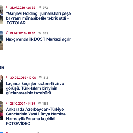
31.07.2026
- 20:35
572
ycanın UNESCO-dakı yeni
“Ganjavi Holding” jurnalistləri peşə
ndəsi kimdir? – DOSYE
bayramı münasibətilə təbrik etdi –
FOTOLAR
2026
- 16:00
80
01.08.2026
- 18:54
553
Naxçıvanda ilk DOST Mərkəzi açılır
ərimizi pozan 26 nəfər tutuldu
2026
- 15:45
85
OR
aşqırdıstan və Yaroslavldakı
30.05.2025
- 10:00
812
Laçında keçirilən üçtərəfli zirvə
mal zavodunu vurub
görüşü: Türk-İslam birliyinin
2026
güclənməsinin təzahürü
- 15:30
84
28.10.2024
- 14:35
1181
Ankarada Azərbaycan-Türkiyə
Gənclərinin Yaşıl Dünya Naminə
an Azərbaycanla bağlı tapşırıq
Həmrəylik Forumu keçirildi –
vali hərəkətə keçdi
FOTO/VİDEO
2026
- 15:15
87