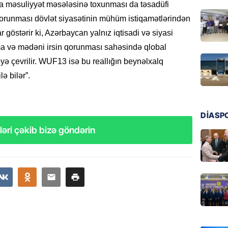
GÜNDƏM
nda məsuliyyət məsələsinə toxunması da təsadüfi
Azərba
n qorunması dövlət siyasətinin mühüm istiqamətlərindən
nümayə
r göstərir ki, Azərbaycan yalnız iqtisadi və siyasi
06.08.
a və mədəni irsin qorunması sahəsində qlobal
yə çevrilir. WUF13 isə bu reallığın beynəlxalq
HADISƏ
ə bilər”.
Sərhədl
06.08.
DİASP
DÜNYA
əri çəkib bizə göndərin
Kiyev B
neft e
06.08.
GÜNDƏM
Pezeşki
verdi: 
06.08.