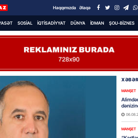
Haqqımızda
Əlaqə
YASƏT
SOSIAL
İQTISADIYYAT
DÜNYA
İDMAN
ŞOU-BIZNES
XƏBƏR
MANŞET
Alimdə
dənizin
06.08.
MANŞET
“Kartla