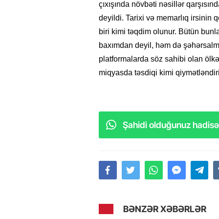
çıxışında növbəti nəsillər qarşısı
deyildi. Tarixi və memarlıq irsini
biri kimi təqdim olunur. Bütün bunla
baxımdan deyil, həm də şəhərsalm
platformalarda söz sahibi olan ölkə
miqyasda təsdiqi kimi qiymətləndiril
Şahidi olduğunuz hadisəl
BƏNZƏR XƏBƏRLƏR