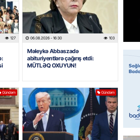
Prezide
06.08.
GÜNDƏM
Jurnali
127
06.08.2026
- 16:30
103
imiş
06.08.
Məleykə Abbaszadə
b:
abituriyentlərə çağırış etdi:
si
MÜTLƏQ OXUYUN!
MANŞET
Sarkisy
06.08.
Gündəm
Gündəm
MANŞET
İtaliyad
avroluq 
axtarış
06.08.