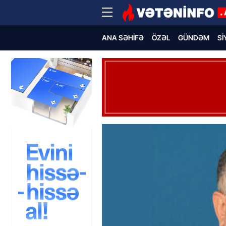
ANA SƏHIFƏ
ÖZƏL
GÜNDƏM
SI