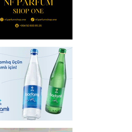
nt Əliyev 2 diplomatı geri çağırdı
2026
- 14:30
82
stin dənizdə batan qardaşı tələbə
2026
- 14:15
81
anın əmlakı müsadirə EDİLDİ
2026
- 14:00
82
a zibil qutusuna atılan 1 milyon
lotereya bileti iki günlük
dan sonra tapılıb
2026
- 13:45
72