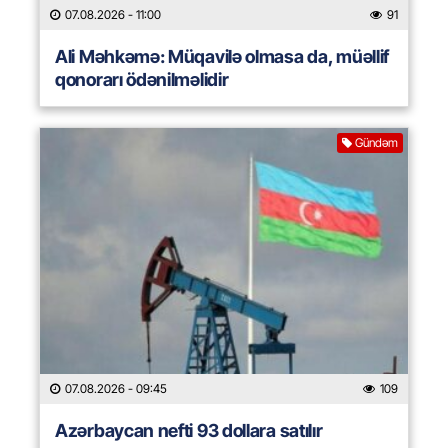
07.08.2026
- 11:00
91
Ali Məhkəmə: Müqavilə olmasa da, müəllif
qonorarı ödənilməlidir
Gündəm
07.08.2026
- 09:45
109
Azərbaycan nefti 93 dollara satılır