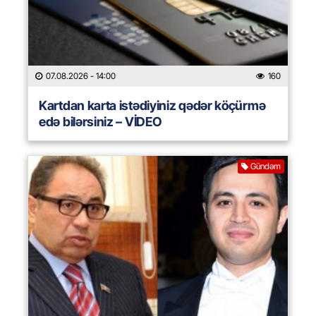
07.08.2026
- 14:00
160
Kartdan karta istədiyiniz qədər köçürmə
edə bilərsiniz – VİDEO
Gündəm