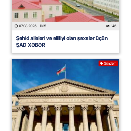
07.08.2026
- 11:15
146
Şəhid ailələri və əlilliyi olan şəxslər üçün
ŞAD XƏBƏR
Gündəm