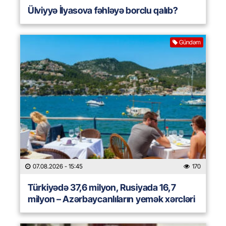
Ülviyyə İlyasova fəhləyə borclu qalıb?
Gündəm
07.08.2026
- 15:45
170
Türkiyədə 37,6 milyon, Rusiyada 16,7
milyon – Azərbaycanlıların yemək xərcləri