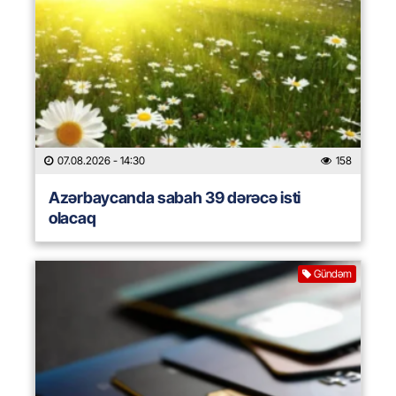
07.08.2026
- 14:30
158
Azərbaycanda sabah 39 dərəcə isti
olacaq
Gündəm