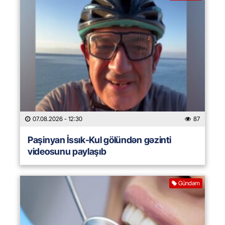
07.08.2026
- 12:30
87
Paşinyan İssık-Kul gölündən gəzinti
videosunu paylaşıb
Gündəm