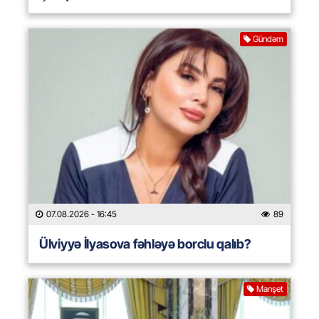
Gündəm
07.08.2026
- 16:45
89
Ülviyyə İlyasova fəhləyə borclu qalıb?
Manşet