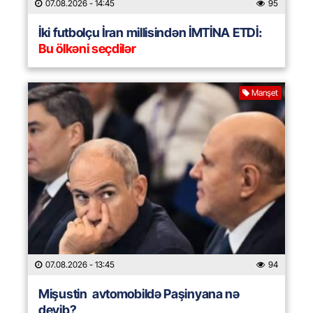
07.08.2026
- 14:45
95
İki futbolçu İran millisindən İMTİNA ETDİ:
Bu ölkəni seçdilər
Manşet
07.08.2026
- 13:45
94
Mişustin avtomobildə Paşinyana nə
deyib?