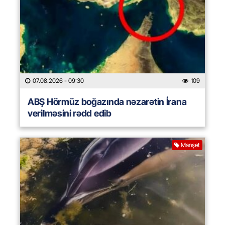
07.08.2026
- 09:30
109
ABŞ Hörmüz boğazında nəzarətin İrana
verilməsini rədd edib
Manşet