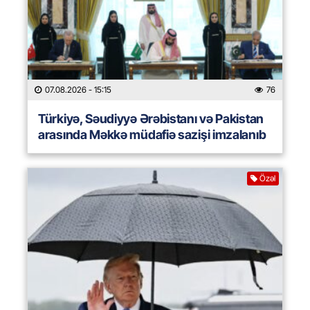
07.08.2026
- 15:15
76
Türkiyə, Səudiyyə Ərəbistanı və Pakistan
arasında Məkkə müdafiə sazişi imzalanıb
Özəl