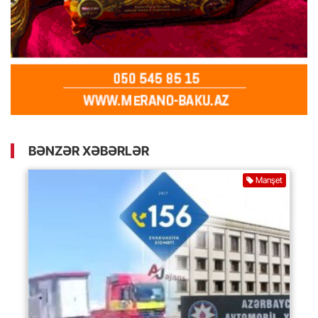
BƏNZƏR XƏBƏRLƏR
Manşet