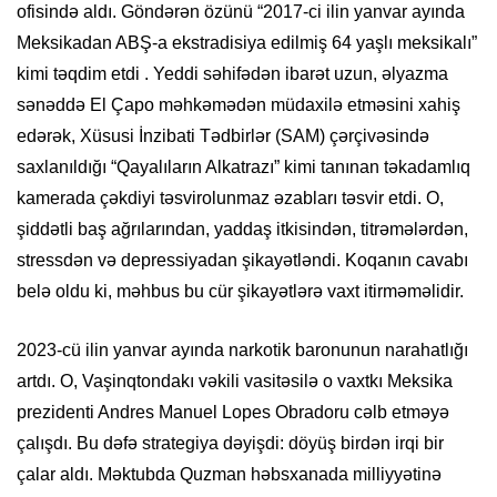
ofisində aldı. Göndərən özünü “2017-ci ilin yanvar ayında
Meksikadan ABŞ-a ekstradisiya edilmiş 64 yaşlı meksikalı”
kimi təqdim etdi . Yeddi səhifədən ibarət uzun, əlyazma
sənəddə El Çapo məhkəmədən müdaxilə etməsini xahiş
edərək, Xüsusi İnzibati Tədbirlər (SAM) çərçivəsində
saxlanıldığı “Qayalıların Alkatrazı” kimi tanınan təkadamlıq
kamerada çəkdiyi təsvirolunmaz əzabları təsvir etdi. O,
şiddətli baş ağrılarından, yaddaş itkisindən, titrəmələrdən,
stressdən və depressiyadan şikayətləndi. Koqanın cavabı
belə oldu ki, məhbus bu cür şikayətlərə vaxt itirməməlidir.
2023-cü ilin yanvar ayında narkotik baronunun narahatlığı
artdı. O, Vaşinqtondakı vəkili vasitəsilə o vaxtkı Meksika
prezidenti Andres Manuel Lopes Obradoru cəlb etməyə
çalışdı. Bu dəfə strategiya dəyişdi: döyüş birdən irqi bir
çalar aldı. Məktubda Quzman həbsxanada milliyyətinə