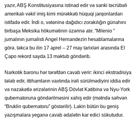
yazır, ABŞ Konstitusiyasına istinad edir və sanki təcrübəli
amerikalı vəkil imiş kimi mürəkkəb hüquqi jarqonlardan
istifadə edir. İndi o, vətəninə dağıdıcı zorakılığın günahını
birbaşa Meksika hökumətinin üzərinə atır. “Milenio ”
jurnalının jurnalisti Angel Hernandezin hesablamalarına
görə, təkcə bu ilin 17 aprel – 27 may tarixləri arasında El
Çapo rekord sayda 13 məktub göndərib.
Narkotik baronu hər tərəfdən cavab verir: ikinci ekstradisiya
tələb edir, ittihamların vaxtında irəli sürülmədiyini iddia edir
və nəzakətlə ərizələrinin ABŞ Dövlət Katibinə və Nyu-York
qubernatoruna göndərilməsini xahiş edir (mətndə səhvən
“Bruklin qubernatoru” göstərilir). Lakin bütün bu geniş
yazışmalara yeganə cavab ədalətin kar edici sükutudur.