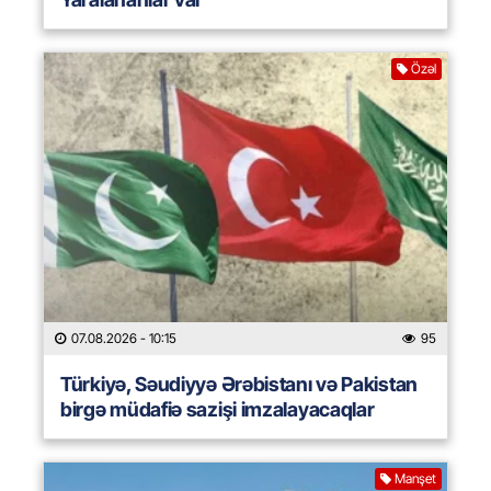
Özəl
07.08.2026
- 10:15
95
Türkiyə, Səudiyyə Ərəbistanı və Pakistan
birgə müdafiə sazişi imzalayacaqlar
Manşet