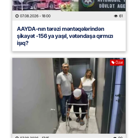
07.08.2026
- 18:00
61
AAYDA-nın tərəzi məntəqələrindən
şikayət -156 ya yaşıl, vətəndaşa qırmızı
işıq?
Özəl