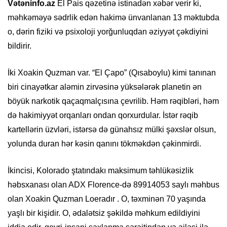
Vətəninfo.az
El Pais qəzetinə istinadən xəbər verir ki,
məhkəməyə sədrlik edən hakimə ünvanlanan 13 məktubda
o, dərin fiziki və psixoloji yorğunluqdan əziyyət çəkdiyini
bildirir.
İki Xoakin Quzman var. “El Çapo” (Qısaboylu) kimi tanınan
biri cinayətkar aləmin zirvəsinə yüksələrək planetin ən
böyük narkotik qaçaqmalçısına çevrilib. Həm rəqibləri, həm
də hakimiyyət orqanları ondan qorxurdular. İstər rəqib
kartellərin üzvləri, istərsə də günahsız mülki şəxslər olsun,
yolunda duran hər kəsin qanını tökməkdən çəkinmirdi.
İkincisi, Kolorado ştatındakı maksimum təhlükəsizlik
həbsxanası olan ADX Florence-də 89914053 saylı məhbus
olan Xoakin Quzman Loeradır . O, təxminən 70 yaşında
yaşlı bir kişidir. O, ədalətsiz şəkildə məhkum edildiyini