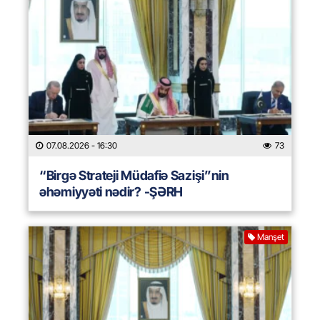
07.08.2026
- 16:30
73
“Birgə Strateji Müdafiə Sazişi”nin
əhəmiyyəti nədir? -ŞƏRH
Manşet