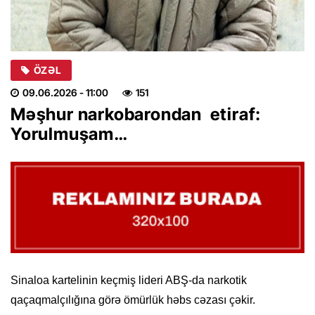
ÖZƏL
09.06.2026
- 11:00
151
Məşhur narkobarondan etiraf:
Yorulmuşam…
Sinaloa kartelinin keçmiş lideri ABŞ-da narkotik
qaçaqmalçılığına görə ömürlük həbs cəzası çəkir.