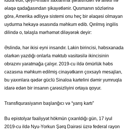
iddia edir, qeyri-insani saxlanma şəraitindən və ailəsi ilə
əlaqə qadağasından şikayətlənir. Qusmanın sözlərinə
görə, Amerika ədliyyə sistemi onu heç bir əlaqəsi olmayan
uydurma hekayə əsasında məhkum edib. Qırılmış ingilis
dilində o, təlaşla mərhəmət diləyərək deyir:
Əslində, hər ikisi eyni insandır. Lakin birincisi, həbsxanada
olarkən yazdığı onlarla məktub vasitəsilə ikincisinin
obrazını yaratmağa çalışır. 2019-cu ildə ömürlük həbs
cəzasına məhkum edilmiş cinayətkarın çoxsaylı mesajları,
bu yaxınlara qədər güclü Sinaloa kartelini dəmir yumruqla
idarə edən bir insanın çarəsizliyini ortaya qoyur.
Transfiqurasiyanın başlanğıcı və “yarış kartı”
Bu epistolyar fəaliyyət hökmün çıxarıldığı gün, 17 iyul
2019-cu ildə Nyu-Yorkun Şərq Dairəsi üzrə federal rayon