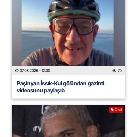
07.08.2026
- 12:30
70
Paşinyan İssık-Kul gölündən gəzinti
videosunu paylaşıb
Özəl