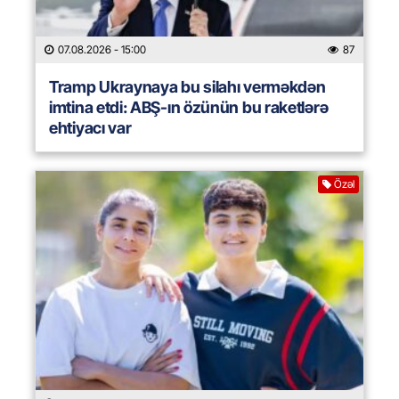
07.08.2026
- 15:00
87
Tramp Ukraynaya bu silahı verməkdən
imtina etdi: ABŞ-ın özünün bu raketlərə
ehtiyacı var
Özəl