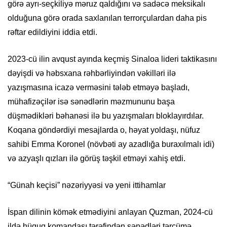
görə ayrı-seçkiliyə məruz qaldığını və sadəcə meksikalı
olduğuna görə orada saxlanılan terrorçulardan daha pis
rəftar edildiyini iddia etdi.
2023-cü ilin avqust ayında keçmiş Sinaloa lideri taktikasını
dəyişdi və həbsxana rəhbərliyindən vəkilləri ilə
yazışmasına icazə verməsini tələb etməyə başladı,
mühafizəçilər isə sənədlərin məzmununu başa
düşmədikləri bəhanəsi ilə bu yazışmaları bloklayırdılar.
Koqana göndərdiyi mesajlarda o, həyat yoldaşı, nüfuz
sahibi Emma Koronel (növbəti ay azadlığa buraxılmalı idi)
və azyaşlı qızları ilə görüş təşkil etməyi xahiş etdi.
“Günah keçisi” nəzəriyyəsi və yeni ittihamlar
İspan dilinin kömək etmədiyini anlayan Quzman, 2024-cü
ildə hüquq komandası tərəfindən sənədləri tərcümə