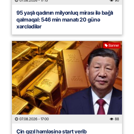
07.08.2026
- 17:15
90
95 yaşlı qadının milyonluq mirası ilə bağlı
qalmaqal: 546 min manatı 20 günə
xərclədilər
Banner
07.08.2026
- 17:00
88
Çin qızıl həmləsinə start verib