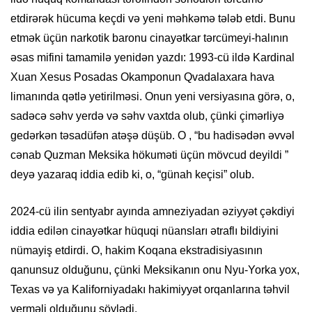
etdirərək hücuma keçdi və yeni məhkəmə tələb etdi. Bunu
etmək üçün narkotik baronu cinayətkar tərcümeyi-halının
əsas mifini tamamilə yenidən yazdı: 1993-cü ildə Kardinal
Xuan Xesus Posadas Okamponun Qvadalaxara hava
limanında qətlə yetirilməsi. Onun yeni versiyasına görə, o,
sadəcə səhv yerdə və səhv vaxtda olub, çünki çimərliyə
gedərkən təsadüfən atəşə düşüb. O , “bu hadisədən əvvəl
cənab Quzman Meksika hökuməti üçün mövcud deyildi ”
deyə yazaraq iddia edib ki, o, “günah keçisi” olub.
2024-cü ilin sentyabr ayında amneziyadan əziyyət çəkdiyi
iddia edilən cinayətkar hüquqi nüansları ətraflı bildiyini
nümayiş etdirdi. O, hakim Koqana ekstradisiyasının
qanunsuz olduğunu, çünki Meksikanın onu Nyu-Yorka yox,
Texas və ya Kaliforniyadakı hakimiyyət orqanlarına təhvil
verməli olduğunu söylədi.