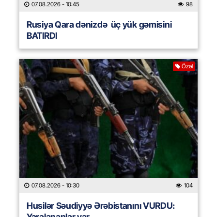
07.08.2026
- 10:45
98
Rusiya Qara dənizdə üç yük gəmisini
BATIRDI
Özəl
07.08.2026
- 10:30
104
Husilər Səudiyyə Ərəbistanını VURDU:
Yaralananlar var