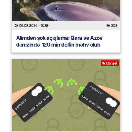
06.08.2026
- 18:19
303
Alimdən şok açıqlama: Qara və Azov
dənizində 120 min delfin məhv olub
Manşet