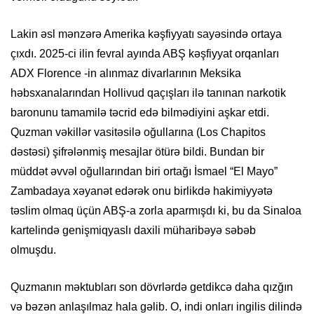
Lakin əsl mənzərə Amerika kəşfiyyatı sayəsində ortaya
çıxdı. 2025-ci ilin fevral ayında ABŞ kəşfiyyat orqanları
ADX Florence -in alınmaz divarlarının Meksika
həbsxanalarından Hollivud qaçışları ilə tanınan narkotik
baronunu tamamilə təcrid edə bilmədiyini aşkar etdi.
Quzman vəkillər vasitəsilə oğullarına (Los Chapitos
dəstəsi) şifrələnmiş mesajlar ötürə bildi. Bundan bir
müddət əvvəl oğullarından biri ortağı İsmael “El Mayo”
Zambadaya xəyanət edərək onu birlikdə hakimiyyətə
təslim olmaq üçün ABŞ-a zorla aparmışdı ki, bu da Sinaloa
kartelində genişmiqyaslı daxili müharibəyə səbəb
olmuşdu.
Quzmanın məktubları son dövrlərdə getdikcə daha qızğın
və bəzən anlaşılmaz hala gəlib. O, indi onları ingilis dilində