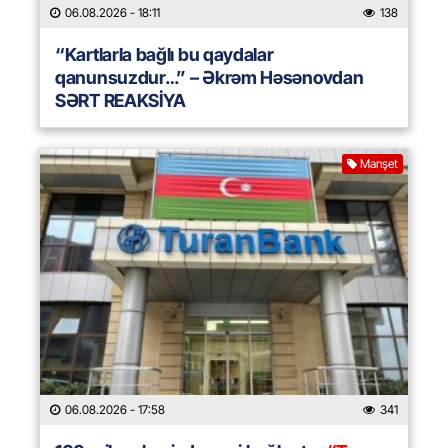
06.08.2026
- 18:11
138
“Kartlarla bağlı bu qaydalar
qanunsuzdur…” – Əkrəm Həsənovdan
SƏRT REAKSİYA
Manşet
06.08.2026
- 17:58
341