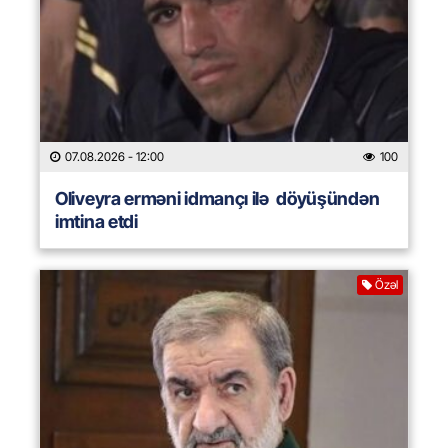
07.08.2026
- 12:00
100
Oliveyra erməni idmançı ilə döyüşündən
imtina etdi
Özəl