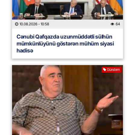
10.08.2026
- 10:58
64
Cənubi Qafqazda uzunmüddətli sülhün
mümkünlüyünü göstərən mühüm siyasi
hadisə
Gündəm