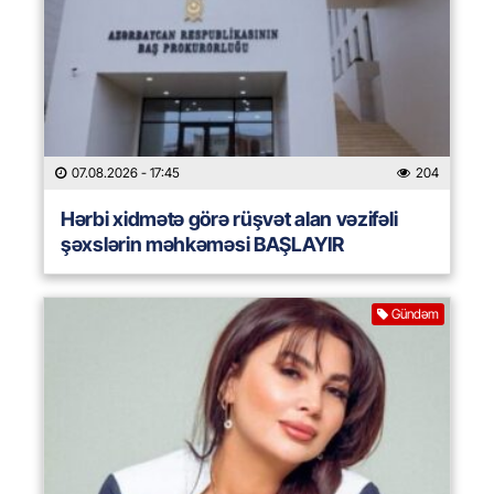
07.08.2026
- 17:45
204
Hərbi xidmətə görə rüşvət alan vəzifəli
şəxslərin məhkəməsi BAŞLAYIR
Gündəm