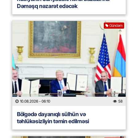
Dəməşq nəzarət edəcək
Gündəm
10.08.2026
- 06:10
58
Bölgədə dayanıqlı sülhün və
təhlükəsizliyin təmin edilməsi