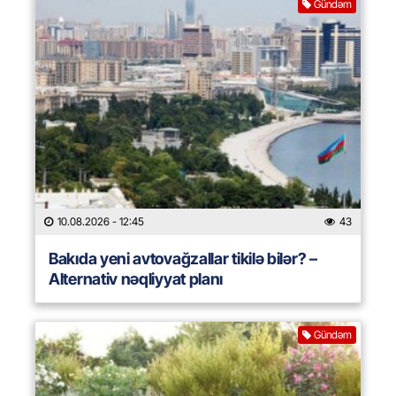
Gündəm
10.08.2026
- 12:45
43
Bakıda yeni avtovağzallar tikilə bilər? –
Alternativ nəqliyyat planı
Gündəm