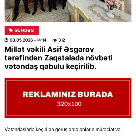
GÜNDƏM
08.05.2026
- 14:14
312
Millət vəkili Asif Əsgərov
tərəfindən Zaqatalada növbəti
vətəndaş qəbulu keçirilib.
Vətəndaşlarla keçirilən görüşlərdə onların müraciət və