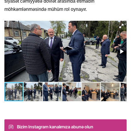
siyasət cəmiyyətlə dövlət arasında etimadın
möhkəmlənməsində mühüm rol oynayır.
Bizim Instagram kanalımıza abunə olun