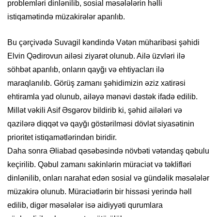
problemləri dinlənilib, sosial məsələlərin həlli
istiqamətində müzakirələr aparılıb.
Bu çərçivədə Suvagil kəndində Vətən müharibəsi şəhidi
Elvin Qədirovun ailəsi ziyarət olunub. Ailə üzvləri ilə
söhbət aparılıb, onların qayğı və ehtiyacları ilə
maraqlanılıb. Görüş zamanı şəhidimizin əziz xatirəsi
ehtiramla yad olunub, ailəyə mənəvi dəstək ifadə edilib.
Millət vəkili Asif Əsgərov bildirib ki, şəhid ailələri və
qazilərə diqqət və qayğı göstərilməsi dövlət siyasətinin
prioritet istiqamətlərindən biridir.
Daha sonra Əliabad qəsəbəsində növbəti vətəndaş qəbulu
keçirilib. Qəbul zamanı sakinlərin müraciət və təklifləri
dinlənilib, onları narahat edən sosial və gündəlik məsələlər
müzakirə olunub. Müraciətlərin bir hissəsi yerində həll
edilib, digər məsələlər isə aidiyyəti qurumlara