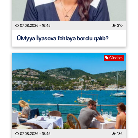
07.08.2026
- 16:45
310
Ülviyyə İlyasova fəhləyə borclu qalıb?
Gündəm
07.08.2026
- 15:45
186