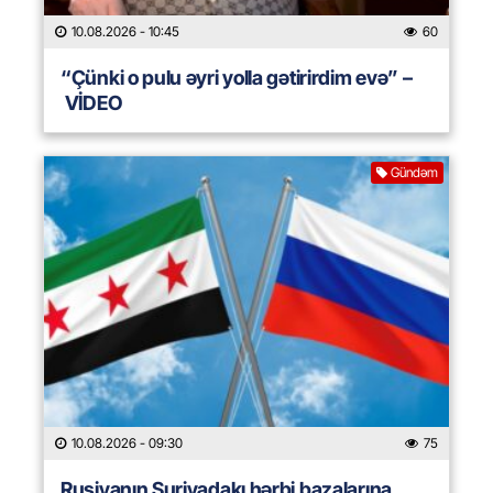
10.08.2026
- 10:45
60
“Çünki o pulu əyri yolla gətirirdim evə” –
VİDEO
Gündəm
10.08.2026
- 09:30
75
Rusiyanın Suriyadakı hərbi bazalarına