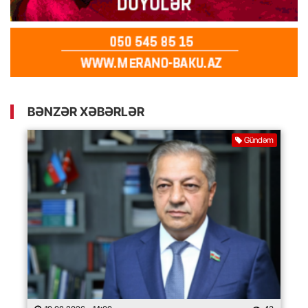
BƏNZƏR XƏBƏRLƏR
Gündəm