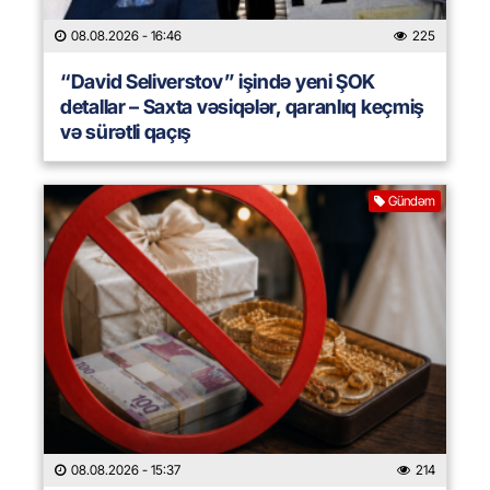
08.08.2026
- 16:46
225
“David Seliverstov” işində yeni ŞOK
detallar – Saxta vəsiqələr, qaranlıq keçmiş
və sürətli qaçış
Gündəm
08.08.2026
- 15:37
214