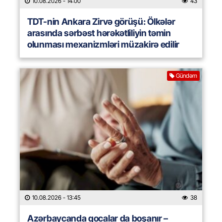
10.08.2026
- 14:00
43
TDT-nin Ankara Zirvə görüşü: Ölkələr
arasında sərbəst hərəkətliliyin təmin
olunması mexanizmləri müzakirə edilir
Gündəm
10.08.2026
- 13:45
38
Azərbaycanda qocalar da boşanır –