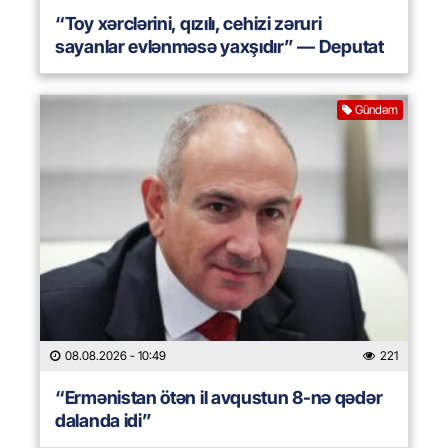
“Toy xərclərini, qızılı, cehizi zəruri
sayanlar evlənməsə yaxşıdır” — Deputat
Gündəm
08.08.2026
- 10:49
221
“Ermənistan ötən il avqustun 8-nə qədər
dalanda idi”