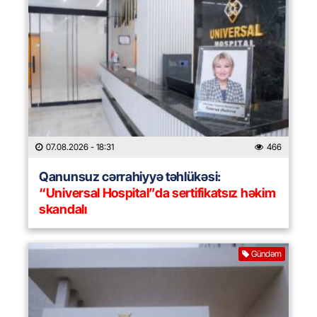
07.08.2026
- 18:31
466
Qanunsuz cərrahiyyə təhlükəsi:
“Universal Hospital”da sertifikatsız həkim
skandalı
Gündəm