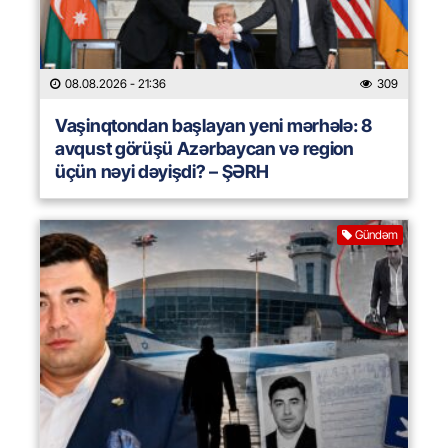
08.08.2026
- 21:36
309
Vaşinqtondan başlayan yeni mərhələ: 8
avqust görüşü Azərbaycan və region
üçün nəyi dəyişdi? – ŞƏRH
Gündəm