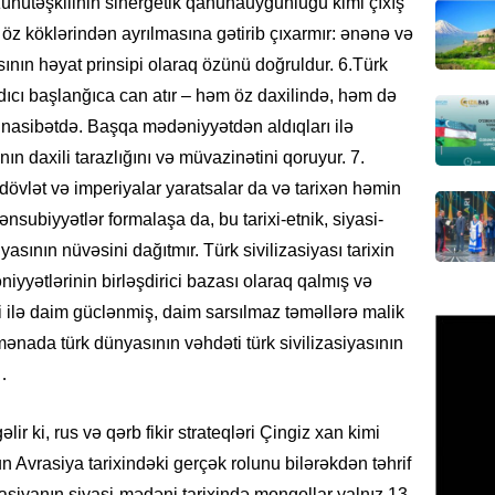
özünütəşkilinin sinergetik qanunauyğunluğu kimi çıxış
GÜNDƏM
öz köklərindən ayrılmasına gətirib çıxarmır: ənənə və
Məleyk
asının həyat prinsipi olaraq özünü doğruldur. 6.Türk
çağırı
dıcı başlanğıca can atır – həm öz daxilində, həm də
06.08.
münasibətdə. Başqa mədəniyyətdən aldıqları ilə
GÜNDƏM
anın daxili tarazlığını və müvazinətini qoruyur. 7.
YAP Səb
övlət və imperiyalar yaratsalar da və tarixən həmin
“Şəhərs
mənsubiyyətlər formalaşa da, bu tarixi-etnik, siyasi-
çərçivə
veteranl
yasının nüvəsini dağıtmır. Türk sivilizasiyası tarixin
FOTOL
iyyətlərinin birləşdirici bazası olaraq qalmış və
06.08.
 ilə daim güclənmiş, daim sarsılmaz təməllərə malik
ənada türk dünyasının vəhdəti türk sivilizasiyasının
GÜNDƏM
…
Tramp H
06.08.
ir ki, rus və qərb fikir strateqləri Çingiz xan kimi
nun Avrasiya tarixindəki gerçək rolunu bilərəkdən təhrif
GÜNDƏM
rasiyanın siyasi-mədəni tarixində monqollar yalnız 13-