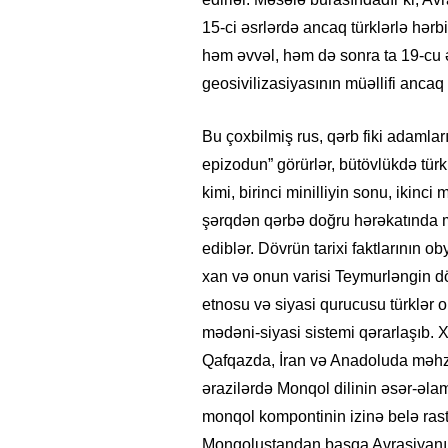
15-ci əsrlərdə ancaq türklərlə hərb
həm əvvəl, həm də sonra ta 19-cu 
geosivilizasiyasının müəllifi ancaq 
Bu çoxbilmiş rus, qərb fiki adamlar
epizodun” görürlər, bütövlükdə tür
kimi, birinci minilliyin sonu, ikinci
şərqdən qərbə doğru hərəkatında mo
ediblər. Dövrün tarixi faktlarının o
xan və onun varisi Teymurləngin dö
etnosu və siyasi qurucusu türklər o
mədəni-siyasi sistemi qərarlaşıb. X
Qafqazda, İran və Anadoluda məhz 
ərazilərdə Monqol dilinin əsər-əl
monqol kompontinin izinə belə rast
Monqolustandan başqa Avrasiyanın 