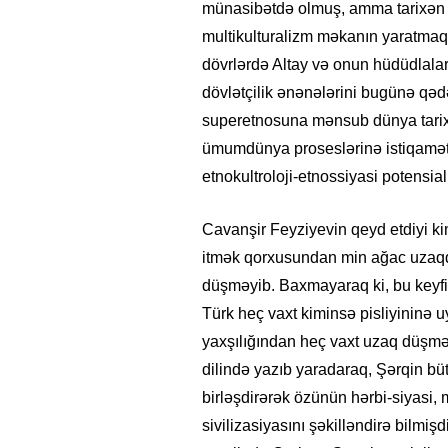
münasibətdə olmuş, amma tarixən a
multikulturalizm məkanın yaratmaq 
dövrlərdə Altay və onun hüdüdlalar
dövlətçilik ənənələrini bugünə qəd
superetnosuna mənsub dünya tarix
ümumdünya proseslərinə istiqamət v
etnokultroloji-etnossiyasi potensia
Cavanşir Feyziyevin qeyd etdiyi kim
itmək qorxusundan min ağac uzaqd
düşməyib. Baxmayaraq ki, bu keyfiy
Türk heç vaxt kiminsə pisliyininə u
yaxşılığından heç vaxt uzaq düşməy
dilində yazıb yaradaraq, Şərqin bü
birləşdirərək özünün hərbi-siyasi
sivilizasiyasını şəkilləndirə bilmi