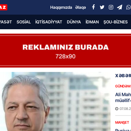
Haqqımızda
Əlaqə
YASƏT
SOSIAL
İQTISADIYYAT
DÜNYA
İDMAN
ŞOU-BIZNES
XƏBƏR
GÜNDƏM
Ali Mə
müəllif
07.08.
MANŞET
Rusiya 