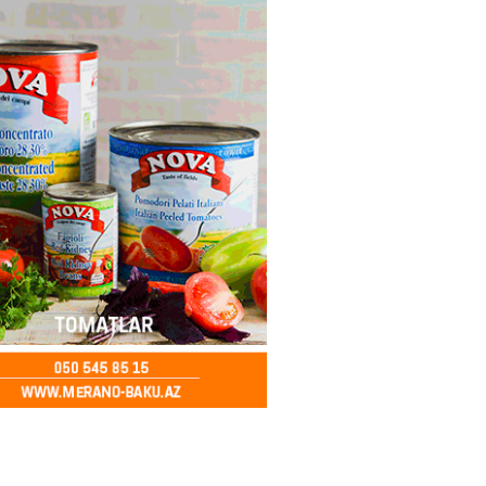
Star kartını indi sifariş
ağdlaşdırmanı komissiyasız
2026
- 15:07
96
ntlikdə sədr müavinini AZCON
edəcək
2026
- 15:00
82
ycan Ukraynaya qaz tədarük
 hazırdır – Ceyhun Bayramov
2026
- 14:45
79
nt Əliyev 2 diplomatı geri çağırdı