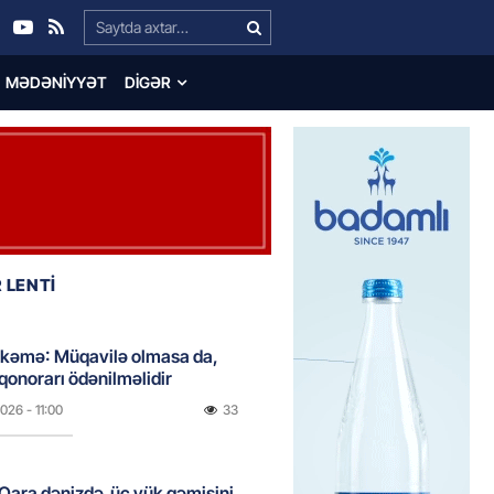
Search…
MƏDƏNIYYƏT
DIGƏR
 LENTİ
hkəmə: Müqavilə olmasa da,
 qonorarı ödənilməlidir
2026
- 11:00
33
Qara dənizdə üç yük gəmisini