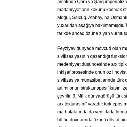
əməlində Qərb və Şərq imperializm
mədəniyyətlərin kökünü kəsmək stra
Moğul, Səlcuq, Atabəy, nə Osmanlı,
yuxarıdan aşağıya baxılmamışdır. T
tarixdə ancaq özünə ziyan vurmuş
Feyziyev dünyada mövcud olan mədə
sivilizasiyasının qazandığı funksion
mədəniyyət düşüncəsində arxitipiklə
inkişaf prosesində onun öz linqvist
sivilizasiya münasibətlərində türk 
artımı onun struktur spesifikasını z
çevrilir. 3. Mifik dünyagörüşü türk 
arxitekturasını” yaradır: türk epos m
mərhələlərində də yeni ifadə formal
bütün dövrlərində özünü dövlətinin 