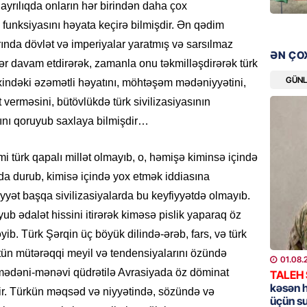
yrılıqda onların hər birindən daha çox
SƏRT 
funksiyasını həyata keçirə bilmişdir. Ən qədim
06.08.
ında dövlət və imperiyalar yaratmış və sarsılmaz
ƏN ÇO
MANŞET
ər davam etdirərək, zamanla onu təkmilləşdirərək türk
100 mil
GÜN
indəki əzəmətli həyatını, möhtəşəm mədəniyyətini,
“Turan 
erməsini, bütövlükdə türk sivilizasiyasının
rəhbəri
lını qoruyub saxlaya bilmişdir…
06.08.
i türk qapalı millət olmayıb, o, həmişə kiminsə içində
SOSIAL
“Koroğl
a durub, kimisə içində yox etmək iddiasına
toplayı
yət başqa sivilizasiyalarda bu keyfiyyətdə olmayıb.
06.08.
yub ədalət hissini itirərək kiməsə pislik yaparaq öz
ib. Türk Şərqin üç böyük dilində-ərəb, fars, və türk
GÜNDƏM
tün mütərəqqi meyil və tendensiyalarını özündə
01.08.
Əsaslı 
, mədəni-mənəvi qüdrətilə Avrasiyada öz döminat
TALEH
dəyişi
kəsən 
şdir. Türkün məqsəd və niyyətində, sözündə və
06.08.
üçün s