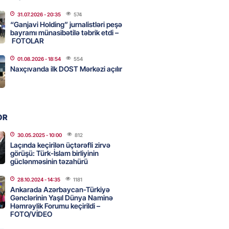
31.07.2026
- 20:35
574
“Ganjavi Holding” jurnalistləri peşə
tin “Şöhrət” ordeni ilə təltif
bayramı münasibətilə təbrik etdi –
Bəxtiyar Aslanbəyli kimdir? –
FOTOLAR
01.08.2026
- 18:54
554
2026
- 17:00
206
Naxçıvanda ilk DOST Mərkəzi açılır
eliverstov yayılan iddialarla
çıqlama verib: “İddiaların
OR
ətli hissəsi həqiqəti əks
r”
30.05.2025
- 10:00
812
Laçında keçirilən üçtərəfli zirvə
2026
- 16:45
205
görüşü: Türk-İslam birliyinin
güclənməsinin təzahürü
28.10.2024
- 14:35
1181
idan Ankarada suriyalı həmkarı
Ankarada Azərbaycan-Türkiyə
ani ilə görüşüb
Gənclərinin Yaşıl Dünya Naminə
Həmrəylik Forumu keçirildi –
2026
- 16:45
198
FOTO/VİDEO