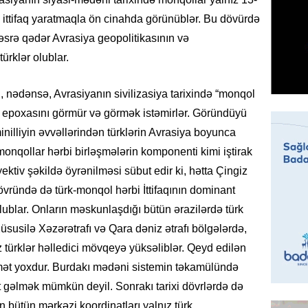
Azərba
nümayə
i ittifaq yaratmaqla ön cinahda görünüblər. Bu dövürdə
əsrə qədər Avrasiya geopolitikasının və
06.08.
türklər olublar.
HADISƏ
Sərhədl
ı, nədənsə, Avrasiyanın sivilizasiya tarixində “monqol
06.08.
k epoxasını görmür və görmək istəmirlər. Göründüyü
 minilliyin əvvəllərindən türklərin Avrasiya boyunca
DÜNYA
nqollar hərbi birləşmələrin komponenti kimi iştirak
Kiyev B
byektiv şəkildə öyrənilməsi sübut edir ki, hətta Çingiz
neft e
vründə də türk-monqol hərbi İttifaqının dominant
06.08.
lublar. Onların məskunlaşdığı bütün ərazilərdə türk
GÜNDƏM
üsusilə Xəzərətrafı və Qara dəniz ətrafı bölgələrdə,
Pezeşki
türklər həlledici mövqeyə yüksəliblər. Qeyd edilən
verdi: 
amət yoxdur. Burdakı mədəni sistemin təkamülündə
06.08.
 gəlmək mümkün deyil. Sonrakı tarixi dövrlərdə də
bütün mərkəzi koordinatları yalnız türk