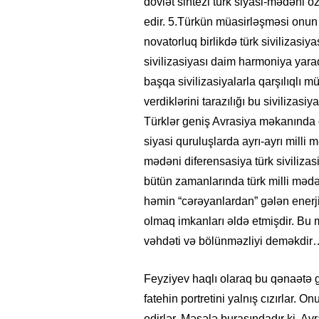
dövlət sintezi türk siyasi-mədəni 
edir. 5.Türkün müasirləşməsi onun 
novatorluq birlikdə türk sivilizasiy
sivilizasiyası daim harmoniya yara
başqa sivilizasiyalarla qarşılıqlı 
verdiklərini tarazılığı bu sivilizasiy
Türklər geniş Avrasiya məkanında d
siyasi quruluşlarda ayrı-ayrı milli 
mədəni diferensasiya türk sivilizasi
bütün zamanlarında türk milli mədən
həmin “cərəyanlardan” gələn enerji
olmaq imkanları əldə etmişdir. Bu m
vəhdəti və bölünməzliyi deməkdir
Feyziyev haqlı olaraq bu qənaətə gəl
fatehin portretini yalnış cızırlar. O
edirlər. Məsələ burasındadır ki, Av