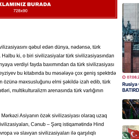
GÜNDƏM
Azərbay
07.08.
BANNER
sivilizasiyasını qəbul edən dünya, nədənsə, türk
ABŞ Hö
 Halbu ki, o biri sivilizasiyalar türk sivilizasiyasından
verilmə
ünyaya verdiyi fayda baxımından da türk sivilizasiyası
07.08.
Feyziyev bu kitabında bu məsələyə çox geniş spektrdə
07.08.
sının özünə məxsusluğunu elmi şəkildə izah edib, türk
MANŞET
Rusiya 
BATIRD
ətləri, multikulturalizm arenasında türk varlığının
Alimdə
dənizin
06.08.
sı Mərkəzi Asiyanın özək sivilizasiyası olaraq uzaq
MANŞET
vilizasiyaları, Cənub – Şərq istiqamətində Hind
“Kartla
ropa və slavyan sivilizasiyaları ilə qarşılıqlı
qanuns