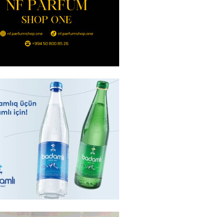
ycanın UNESCO-dakı yeni
ndəsi kimdir? – DOSYE
2026
- 16:00
90
ərimizi pozan 26 nəfər tutuldu
2026
- 15:45
94
aşqırdıstan və Yaroslavldakı
mal zavodunu vurub
2026
- 15:30
92
an Azərbaycanla bağlı tapşırıq
vali hərəkətə keçdi
2026
- 15:15
95