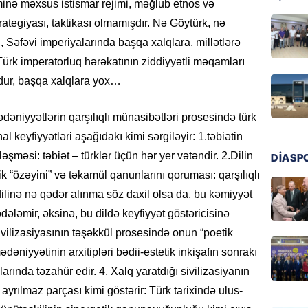
inə məxsus istismar rejimi, məğlub etnos və
GÜNDƏM
tegiyası, taktikası olmamışdır. Nə Göytürk, nə
Preziden
 Səfəvi imperiyalarında başqa xalqlara, millətlərə
etdiyi 
ürk imperatorluq hərəkatının ziddiyyətli məqamları
DOSYE
dur, başqa xalqlara yox…
06.08.
niyyətlərin qarşılıqlı münasibətləri prosesində türk
GÜNDƏM
al keyfiyyətləri aşağıdakı kimi sərgiləyir: 1.təbiətin
David S
bağlı a
şməsi: təbiət – türklər üçün hər yer vətəndir. 2.Dilin
DİASP
əhəmiyy
ik “özəyini” və təkamül qanunlarını qoruması: qarşılıqlı
etdirmi
dilinə nə qədər alınma söz daxil olsa da, bu kəmiyyət
06.08.
ədələmir, əksinə, bu dildə keyfiyyət göstəricisinə
sivilizasiyasının təşəkkül prosesində onun “poetik
DÜNYA
Hakan F
ədəniyyətinin arxitipləri bədii-estetik inkişafın sonrakı
əl-Şeyb
arında təzahür edir. 4. Xalq yaratdığı sivilizasiyanın
06.08.
ayrılmaz parçası kimi göstərir: Türk tarixində ulus-