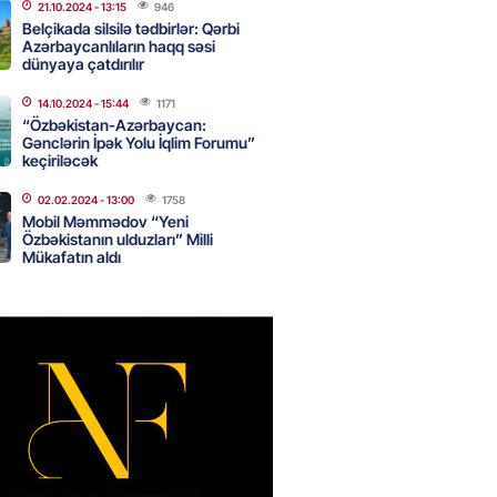
21.10.2024
- 13:15
946
Belçikada silsilə tədbirlər: Qərbi
ə Abbaszadə abituriyentlərə
Azərbaycanlıların haqq səsi
dünyaya çatdırılır
ş etdi: MÜTLƏQ OXUYUN!
2026
- 16:30
115
14.10.2024
- 15:44
1171
“Özbəkistan-Azərbaycan:
Gənclərin İpək Yolu İqlim Forumu”
keçiriləcək
ail rayon təşkilatında
02.02.2024
- 13:00
1758
alma və Memarlıq İli”
Mobil Məmmədov “Yeni
sində “91-lər” və partiya
Özbəkistanın ulduzları” Milli
arı ilə görüş keçirilib –
Mükafatın aldı
AR
2026
- 16:17
250
eqsetdən niyə narazıdır?
2026
- 16:15
105