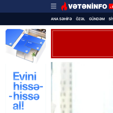
ANA SƏHIFƏ
ÖZƏL
GÜNDƏM
SI