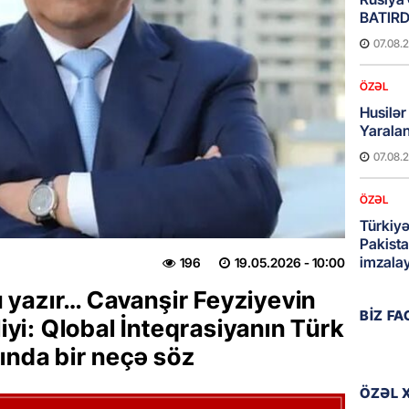
BATIRD
07.08.
ÖZƏL
Husilər
Yaralan
07.08.
ÖZƏL
Türkiyə
Pakista
imzala
196
19.05.2026
- 10:00
07.08.
yazır… Cavanşir Feyziyevin
BIZ F
liyi: Qlobal İnteqrasiyanın Türk
MANŞET
ında bir neçə söz
Bu ölkə
BAŞLA
ÖZƏL 
07.08.