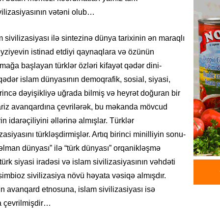
REKLAM
ivilizasiyasının vətəni olub…
Birbank 
edin, n
edin
m sivilizasiyası ilə sintezinə dünya tarixinin ən maraqlı
06.08.
eyziyevin istinad etdiyi qaynaqlara və özünün
ağa başlayan türklər özləri kifayət qədər dini-
ÖLKƏ
 qədər islam dünyasının demoqrafik, sosial, siyasi,
Bu age
rincə dəyişikliyə uğrada bilmiş və heyrət doğuran bir
təyin 
ariz avanqardına çevrilərək, bu məkanda mövcud
06.08.
n idarəçiliyini əllərinə almışlar. Türklər
siyasını türkləşdirmişlər. Artıq birinci minilliyin sonu-
MANŞET
Azərba
səlman dünyası” ilə “türk dünyası” orqanikləşmə
etməyə
rk siyasi iradəsi və islam sivilizasiyasının vəhdəti
06.08.
mbioz sivilizasiya növü həyata vəsiqə almışdır.
nın avanqard etnosuna, islam sivilizasiyası isə
GÜNDƏM
a çevrilmişdir…
Prezide