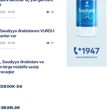
I
2026
- 10:45
36
 Səudiyyə Ərəbistanını VURDU:
anlar var
2026
- 10:30
47
, Səudiyyə Ərəbistanı və
n birgə müdafiə sazişi
yacaqlar
2026
- 10:15
48
ACEBOOK-DA
də uçan taksilər fəaliyyətə
DI
XƏBƏRLƏR
2026
- 10:00
47