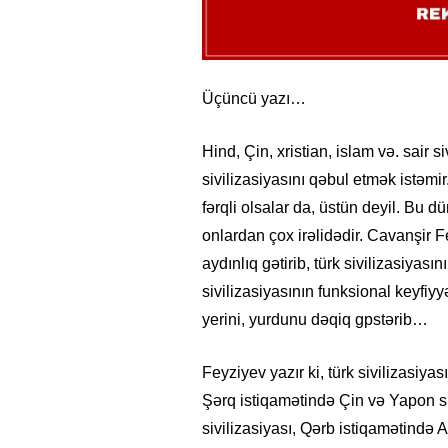
Üçüncü yazı…
Hind, Çin, xristian, islam və. sair 
sivilizasiyasını qəbul etmək istəmir.
fərqli olsalar da, üstün deyil. Bu d
onlardan çox irəlidədir. Cavanşir 
aydınlıq gətirib, türk sivilizasiya
sivilizasiyasının funksional keyfiyy
yerini, yurdunu dəqiq gpstərib…
Feyziyev yazır ki, türk sivilizasiya
Şərq istiqamətində Çin və Yapon si
sivilizasiyası, Qərb istiqamətində Av