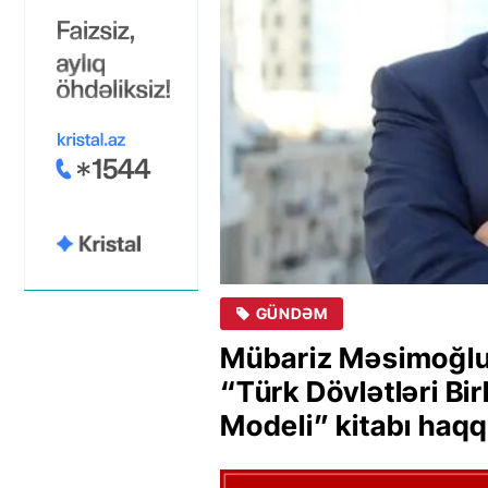
GÜNDƏM
Mübariz Məsimoğlu 
“Türk Dövlətləri Bir
Modeli” kitabı haqq