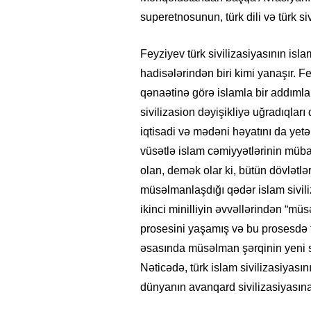
superetnosunun, türk dili və türk s
Feyziyev türk sivilizasiyasının isla
hadisələrindən biri kimi yanaşır. F
qənaətinə görə islamla bir addımlam
sivilizasion dəyişikliyə uğradıqları
iqtisadi və mədəni həyatını da yetə
vüsətlə islam cəmiyyətlərinin müb
olan, demək olar ki, bütün dövlətləri
müsəlmanlaşdığı qədər islam siviliza
ikinci minilliyin əvvəllərindən “mü
prosesini yaşamış və bu prosesdə tü
əsasında müsəlman şərqinin yeni si
Nəticədə, türk islam sivilizasiyası
dünyanın avanqard sivilizasiyasın