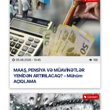
05.08.2026
- 13:45
156
MAAŞ, PENSİYA VƏ MÜAVİNƏTLƏR
YENİDƏN ARTIRILACAQ? – Mühüm
AÇIQLAMA
Gündəm