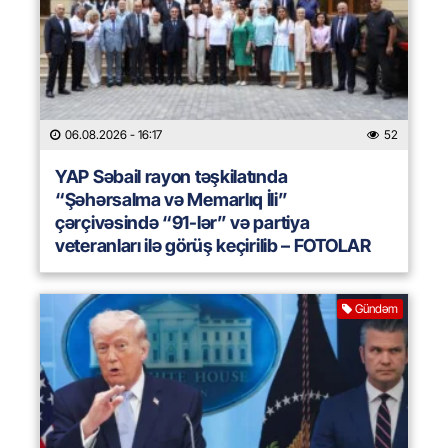
06.08.2026
- 16:17
52
YAP Səbail rayon təşkilatında
“Şəhərsalma və Memarlıq İli”
çərçivəsində “91-lər” və partiya
veteranları ilə görüş keçirilib – FOTOLAR
Gündəm