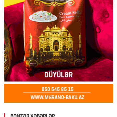
BƏNZƏR XƏBƏRLƏR