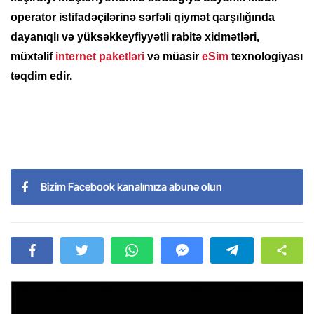
operator istifadəçilərinə sərfəli qiymət qarşılığında
dayanıqlı və yüksəkkeyfiyyətli rabitə xidmətləri,
müxtəlif
internet paketləri
və müasir
eSim
texnologiyası
təqdim edir.
Bizim Facebook kanalımıza abunə olun