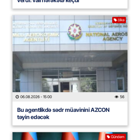
verdi: vali hərəkətə keçdi
ölkə
06.08.2026
- 15:00
56
Bu agentlikdə sədr müavinini AZCON
təyin edəcək
Gündəm