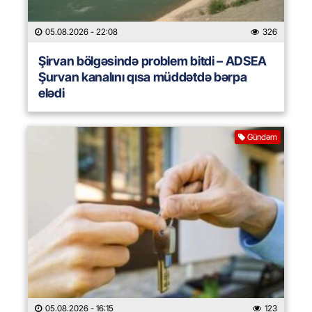
05.08.2026
- 22:08
326
Şirvan bölgəsində problem bitdi – ADSEA
Şurvan kanalını qısa müddətdə bərpa
elədi
Gündəm
05.08.2026
- 16:15
123