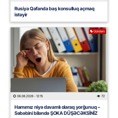
Rusiya Qafanda baş konsulluq açmaq
istəyir
Gündəm
06.08.2026
- 12:15
72
Hamımız niyə davamlı olaraq yorğunuq –
Səbəbini biləndə ŞOKA DÜŞƏCƏKSİNİZ