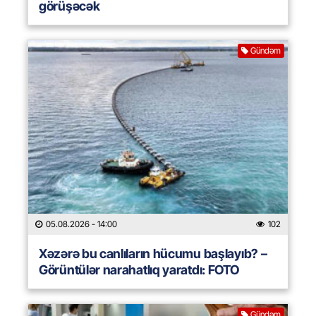
görüşəcək
Gündəm
05.08.2026
- 14:00
102
Xəzərə bu canlıların hücumu başlayıb? –
Görüntülər narahatlıq yaratdı: FOTO
Gündəm