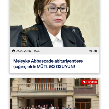
06.08.2026
- 16:30
38
Məleykə Abbaszadə abituriyentlərə
çağırış etdi: MÜTLƏQ OXUYUN!
Gündəm