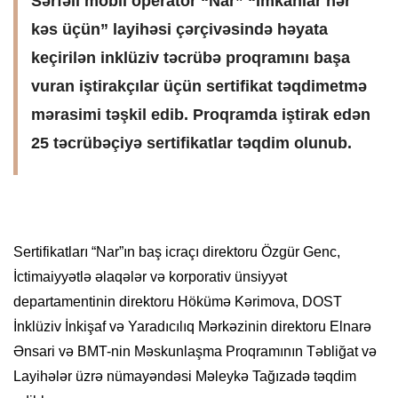
Sərfəli mobil operator “Nar” “İmkanlar hər
kəs üçün” layihəsi çərçivəsində həyata
keçirilən inklüziv təcrübə proqramını başa
vuran iştirakçılar üçün sertifikat təqdimetmə
mərasimi təşkil edib. Proqramda iştirak edən
25 təcrübəçiyə sertifikatlar təqdim olunub.
Sertifikatları “Nar”ın baş icraçı direktoru Özgür Genc,
İctimaiyyətlə əlaqələr və korporativ ünsiyyət
departamentinin direktoru Hökümə Kərimova, DOST
İnklüziv İnkişaf və Yaradıcılıq Mərkəzinin direktoru Elnarə
Ənsari və BMT-nin Məskunlaşma Proqramının Təbliğat və
Layihələr üzrə nümayəndəsi Məleykə Tağızadə təqdim