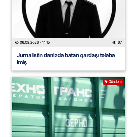
06.08.2026
- 14:15
67
Jurnalistin dənizdə batan qardaşı tələbə
imiş
Gündəm