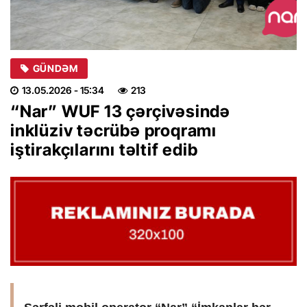
GÜNDƏM
13.05.2026
- 15:34
213
“Nar” WUF 13 çərçivəsində
inklüziv təcrübə proqramı
iştirakçılarını təltif edib