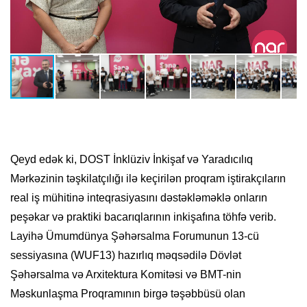
Qeyd edək ki, DOST İnklüziv İnkişaf və Yaradıcılıq
Mərkəzinin təşkilatçılığı ilə keçirilən proqram iştirakçıların
real iş mühitinə inteqrasiyasını dəstəkləməklə onların
peşəkar və praktiki bacarıqlarının inkişafına töhfə verib.
Layihə Ümumdünya Şəhərsalma Forumunun 13-cü
sessiyasına (WUF13) hazırlıq məqsədilə Dövlət
Şəhərsalma və Arxitektura Komitəsi və BMT-nin
Məskunlaşma Proqramının birgə təşəbbüsü olan