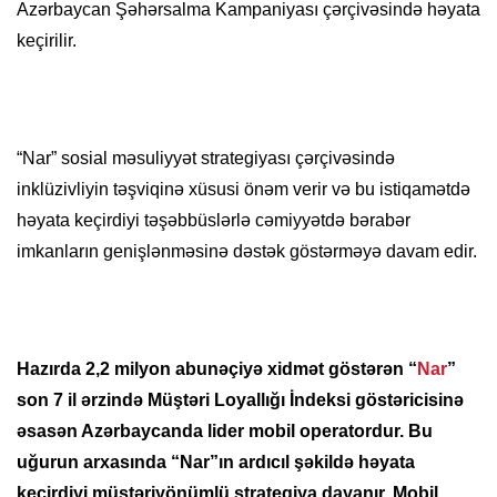
Azərbaycan Şəhərsalma Kampaniyası çərçivəsində həyata
keçirilir.
“Nar” sosial məsuliyyət strategiyası çərçivəsində
inklüzivliyin təşviqinə xüsusi önəm verir və bu istiqamətdə
həyata keçirdiyi təşəbbüslərlə cəmiyyətdə bərabər
imkanların genişlənməsinə dəstək göstərməyə davam edir.
Hazırda 2,2 milyon abunəçiyə xidmət göstərən “
Nar
”
son 7 il ərzində Müştəri Loyallığı İndeksi göstəricisinə
əsasən Azərbaycanda lider mobil operatordur. Bu
uğurun arxasında “Nar”ın ardıcıl şəkildə həyata
keçirdiyi müştəriyönümlü strategiya dayanır. Mobil