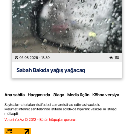
05.08.2026
- 13:30
110
Sabah Bakıda yağış yağacaq
Ana səhifə
Haqqımızda
Əlaqə
Media üçün
Köhnə versiya
Saytdakı materialların istifadəsi zamanı istinad edilməsi vacibdir.
Məlumat internet səhifələrində istifadə edildikdə hiperlink vasitəsi ilə istinad
mütləqdir.
Veteninfo.Az © 2012 - Bütün hüquqları qorunur.