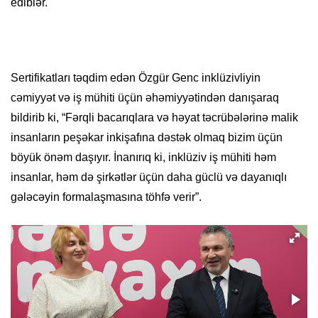
ediblər.
Sertifikatları təqdim edən Özgür Genc inklüzivliyin
cəmiyyət və iş mühiti üçün əhəmiyyətindən danışaraq
bildirib ki, “Fərqli bacarıqlara və həyat təcrübələrinə malik
insanların peşəkar inkişafına dəstək olmaq bizim üçün
böyük önəm daşıyır. İnanırıq ki, inklüziv iş mühiti həm
insanlar, həm də şirkətlər üçün daha güclü və dayanıqlı
gələcəyin formalaşmasına töhfə verir”.