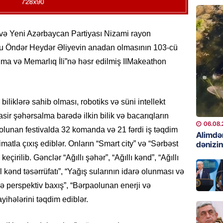
06.08.
GÜNDƏM
və Yeni Azərbaycan Partiyası Nizami rayon
Preziden
lə Ulu Öndər Heydər Əliyevin anadan olmasının 103-cü
etdiyi 
ma və Memarlıq İli”nə həsr edilmiş
II
Makeathon
DOSYE
06.08.
GÜNDƏM
iliklərə sahib olması, robotiks və süni intellekt
David S
sir şəhərsalma barədə ilkin bilik və bacarıqların
bağlı a
06.08.
 olunan festivalda 32 komanda və 21 fərdi iş təqdim
əhəmiyy
Alimdə
dənizin
tla çıxış ediblər. Onların “Smart city” və “Sərbəst
etdirmi
keçirilib.
Gənclər “Ağıllı şəhər”, “Ağıllı kənd”, “Ağıllı
06.08.
kənd təsərrüfatı
”, “Yağış sularının idarə olunması və
DÜNYA
ərə perspektiv baxış”, “Bərpaolunan enerji və
Hakan F
ayihələrini təqdim ediblər.
əl-Şeyb
06.08.