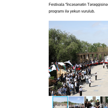
Festivala “İncəsənətin Tərəqqisinə D
proqramı ilə yekun vurulub.