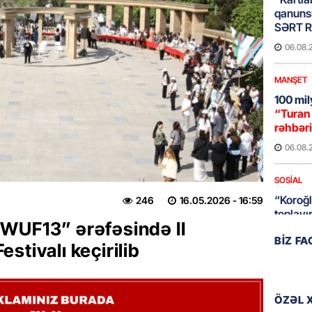
qanuns
SƏRT 
06.08.
MANŞET
100 mil
“Turan 
rəhbəri
06.08.
SOSIAL
“Koroğl
246
16.05.2026
- 16:59
toplayı
WUF13” ərəfəsində II
06.08.
BIZ F
stivalı keçirilib
GÜNDƏM
Əsaslı 
dəyişi
ÖZƏL 