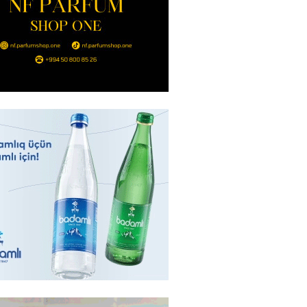
nt Əliyev 2 diplomatı geri çağırdı
2026
- 14:30
83
stin dənizdə batan qardaşı tələbə
2026
- 14:15
83
anın əmlakı müsadirə EDİLDİ
2026
- 14:00
82
a zibil qutusuna atılan 1 milyon
lotereya bileti iki günlük
dan sonra tapılıb
2026
- 13:45
73