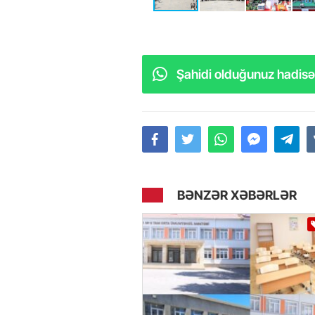
Şahidi olduğunuz hadisəl
BƏNZƏR XƏBƏRLƏR