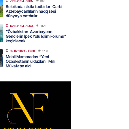
21.10.2024
- 13:15
946
Belçikada silsilə tədbirlər: Qərbi
Azərbaycanlıların haqq səsi
dünyaya çatdırılır
Star kartını indi sifariş
ağdlaşdırmanı komissiyasız
14.10.2024
- 15:44
1171
“Özbəkistan-Azərbaycan:
Gənclərin İpək Yolu İqlim Forumu”
2026
- 15:07
90
keçiriləcək
02.02.2024
- 13:00
1758
Mobil Məmmədov “Yeni
ntlikdə sədr müavinini AZCON
Özbəkistanın ulduzları” Milli
edəcək
Mükafatın aldı
2026
- 15:00
76
ycan Ukraynaya qaz tədarük
 hazırdır – Ceyhun Bayramov
2026
- 14:45
76