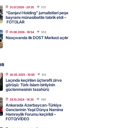
31.07.2026
- 20:35
572
ycanın UNESCO-dakı yeni
“Ganjavi Holding” jurnalistləri peşə
ndəsi kimdir? – DOSYE
bayramı münasibətilə təbrik etdi –
FOTOLAR
2026
- 16:00
81
01.08.2026
- 18:54
553
Naxçıvanda ilk DOST Mərkəzi açılır
ərimizi pozan 26 nəfər tutuldu
2026
- 15:45
86
OR
aşqırdıstan və Yaroslavldakı
30.05.2025
- 10:00
812
Laçında keçirilən üçtərəfli zirvə
mal zavodunu vurub
görüşü: Türk-İslam birliyinin
2026
güclənməsinin təzahürü
- 15:30
85
28.10.2024
- 14:35
1181
Ankarada Azərbaycan-Türkiyə
Gənclərinin Yaşıl Dünya Naminə
an Azərbaycanla bağlı tapşırıq
Həmrəylik Forumu keçirildi –
vali hərəkətə keçdi
FOTO/VİDEO
2026
- 15:15
89