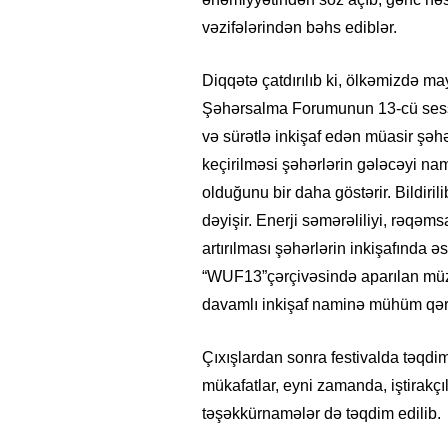
vəzifələrindən bəhs ediblər.
Diqqətə çatdırılıb ki,
ölkəmizdə
may
Şəhərsalma Forumunun 13-cü sessi
və sürətlə inkişaf edən müasir şəh
keçirilməsi
şəhərlərin gələcəyi na
olduğunu bir daha göstərir.
Bildirili
dəyişir. Enerji səmərəliliyi, rəqəms
artırılması şəhərlərin inkişafında əsa
“
WUF13
”
çərçivəsində aparılan müz
davamlı inkişaf naminə mühüm qəra
Çıxışlardan sonra
f
estivalda təqdi
mükafatla
r
, e
yni zamanda,
iştirakç
təşəkkürnamələr
də
təqdim edilib.