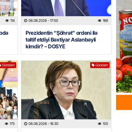
HADISƏ
Tərtərd
ÖLDÜ
114
06.08.2026
- 17:00
186
06.08.
əbdə
Prezidentin “Şöhrət” ordeni ilə
BANNER
təltif etdiyi Bəxtiyar Aslanbəyli
kimdir? – DOSYE
Tramp: 
üstünlü
06.08.
Gündəm
Gündəm
GÜNDƏM
Azərba
Rusiya 
06.08.
BANNER
ABŞ-da 
175
06.08.2026
- 16:30
105
gələcək
qadağa 