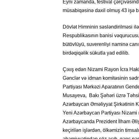
Eyni zamanda
,
festival çərçivəsi
müsabiqəsinə daxil olmuş 43 işə bax
Dövlət Himninin səsləndirilməsi i
Respublikasının banisi
və
qurucusu
bütövlüyü, suverenliyi naminə can
birdəqiqəlik sükutla yad ed
ilib.
Çıxış edən Nizami Rayon İcra Hakim
Gənclər və idman komitəsinin səd
Partiyası Mərkəzi Aparatının Gende
Musayeva, Bakı Şəhəri üzrə Təhsi
Azərbaycan Əməliyyat Şirkətinin
Yeni Azərbaycan Partiyası Nizami r
Azərbaycanda Prezident İlham Əliye
keçirilən işlərdən, ölkəmizin ti
əhəmiyyətindən söz açıb, gənc nəsl