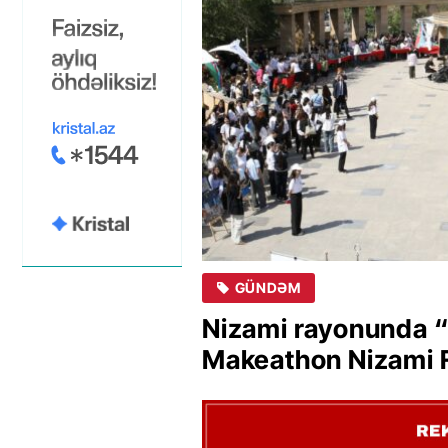
GÜNDƏM
Nizami rayonunda “
Makeathon Nizami Fe