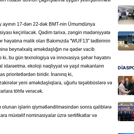
GÜNDƏM
Azərba
nümayə
 ayının 17-dən 22-dək
BMT-nin Ümumdünya
06.08.
yası keçiriləcək. Q
ədim tarixə, zəngin mədəniyyətə
HADISƏ
ər həyatına malik olan Bak
ımızda
“
WUF
13
” tədbirinin
Sərhədl
minə beynəlxalq əməkdaşlığın nə qədər vacib
06.08.
b ki, b
u gün texnologiya və innovasiya şəhər həyatını
al idarəetmə, ekoloji nəqliyyat və yaşıl məkanların
DİASP
DÜNYA
s prioritetlərdən biridir. İnanırıq ki,
Kiyev B
akirələr yeni əməkdaşlıqlara, uğurlu təşəbbüslərə və
neft e
rlara töhfə verəcək.
06.08.
m olunan işlərin qiymətləndilməsindən sonra
qaliblərə
GÜNDƏM
Pezeşki
ılara
müxtəlif nominasiyalar üzrə sertifikatlar və
verdi: 
06.08.