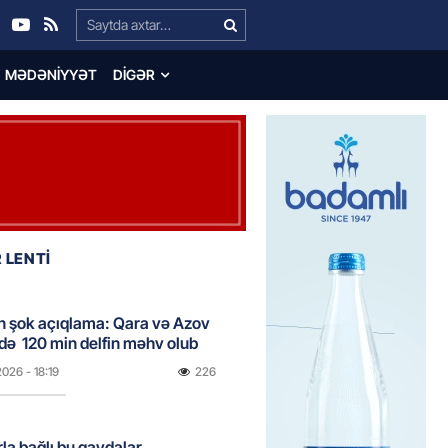
Search…
MƏDƏNIYYƏT
DIGƏR
 LENTİ
n şok açıqlama: Qara və Azov
də 120 min delfin məhv olub
2026
- 18:19
226
rla bağlı bu qaydalar