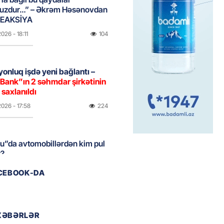
uzdur…” – Əkrəm Həsənovdan
REAKSİYA
2026
- 18:11
104
yonluq işdə yeni bağlantı –
Bank”ın 2 səhmdar şirkətinin
 saxlanıldı
2026
- 17:58
224
u”da avtomobillərdən kim pul
r?
2026
- 17:30
96
ACEBOOK-DA
təmirdən çıxan məktəbdə nələr
b? – REPORTAJ
XƏBƏRLƏR