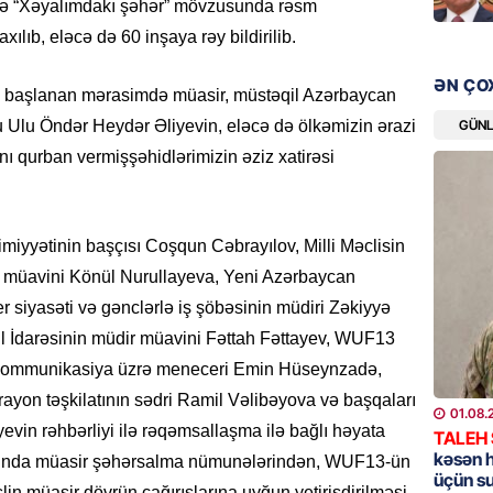
ndə “Xəyalımdakı şəhər” mövzusunda rəsm
ılıb, eləcə də 60 inşaya rəy bildirilib.
GÜNDƏM
Məleyk
ƏN ÇO
lə başlanan mərasimdə m
üasir, müstəqil Azərbaycan
çağırı
GÜN
 Ulu Öndər Heydər Əliyevin
, eləcə də
ölkəmizin ərazi
06.08.
ını qurban
vermiş
şəhidlərimizin əziz xatirəsi
GÜNDƏM
YAP Səb
“Şəhərs
iyyətinin başçısı Coşqun Cəbrayılov, Milli Məclisin
çərçivə
r müavini Könül Nurullayeva, Yeni Azərbaycan
veteranl
FOTOL
r siyasəti və gənclərlə iş şöbəsinin müdiri Zəkiyyə
06.08.
l İdarəsinin müdir müavini Fəttah Fəttayev, WUF13
 Kommunikasiya üzrə meneceri Emin Hüseynzadə,
GÜNDƏM
ayon təşkilatının sədri Ramil Vəlibəyova və başqaları
01.08.
Tramp H
vin rəhbərliyi ilə rəqəmsallaşma ilə bağlı həyata
TALEH
06.08.
kəsən 
msalında müasir şəhərsalma nümunələrindən, WUF13-ün
üçün s
in müasir dövrün çağırışlarına uyğun yetirişdirilməsi