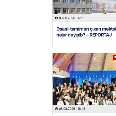
06.08.2026
- 17:15
Əsaslı təmirdən çıxan məkt
nələr dəyişib? – REPORTAJ
06.08.2026
- 16:45