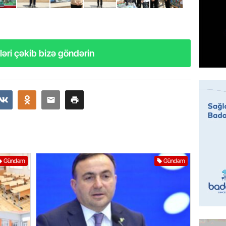
Prezide
06.08.
GÜNDƏM
əri çəkib bizə göndərin
Jurnali
imiş
06.08.
MANŞET
Sarkisy
06.08.
MANŞET
Gündəm
Gündəm
İtaliyad
avroluq 
axtarış
06.08.