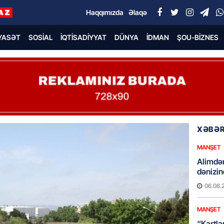
Haqqımızda
Əlaqə
YASƏT
SOSIAL
İQTISADIYYAT
DÜNYA
İDMAN
ŞOU-BIZNES
XƏBƏR
MANŞET
Alimdə
dənizin
06.08.
MANŞET
“Kartla