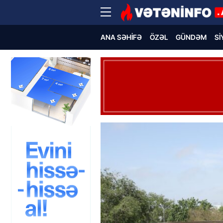
ANA SƏHIFƏ
ÖZƏL
GÜNDƏM
SI