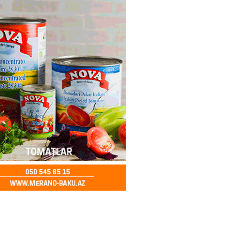
ə FACİƏ – Ər-arvad yanaraq
2026
- 13:30
85
İranla müharibəyə yox, sülhə
k verərdim
2026
- 13:15
83
ycan üzərindən Ermənistana
buğdası gedib
2026
- 13:00
85
qalma müddətinizi aşsanız,
də ABŞ-a girişinizə daimi
qoyula bilər