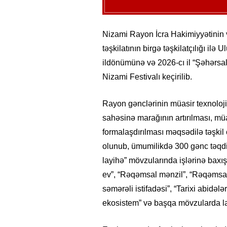
Nizami Rayon İcra Hakimiyyətinin 
təşkilatının birgə təşkilatçılığı i
ildönümünə və 2026-cı il “Şəhərsal
Nizami Festivalı
keçirilib.
Rayon gənclərinin müasir texnoloji b
sahəsinə marağının artırılması, müa
formalaşdırılması məqsədilə təşkil
olunub, ümumilikdə 300 gənc təqdima
layihə” mövzularında işlərinə baxış 
ev”, “Rəqəmsal mənzil”, “
Rəqəmsal 
səmərəli istifadəsi”, “Tarixi abidəl
ekosistem” və başqa möv
z
ularda l