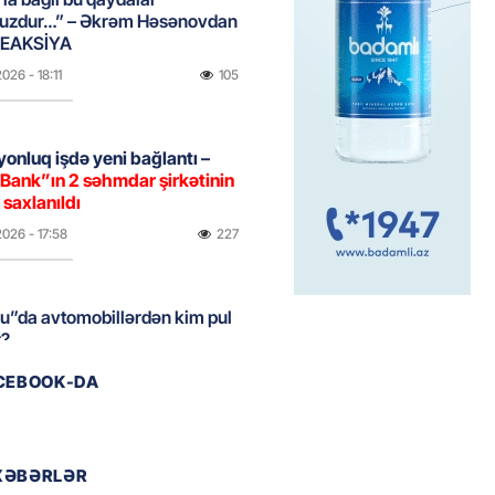
uzdur…” – Əkrəm Həsənovdan
REAKSİYA
2026
- 18:11
105
yonluq işdə yeni bağlantı –
Bank”ın 2 səhmdar şirkətinin
 saxlanıldı
2026
- 17:58
227
u”da avtomobillərdən kim pul
r?
2026
- 17:30
96
ACEBOOK-DA
təmirdən çıxan məktəbdə nələr
b? – REPORTAJ
XƏBƏRLƏR