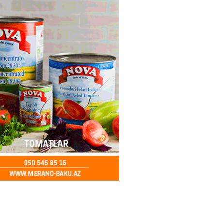
ə FACİƏ – Ər-arvad yanaraq
2026
- 13:30
85
İranla müharibəyə yox, sülhə
k verərdim
2026
- 13:15
83
ycan üzərindən Ermənistana
buğdası gedib
2026
- 13:00
85
qalma müddətinizi aşsanız,
də ABŞ-a girişinizə daimi
qoyula bilər