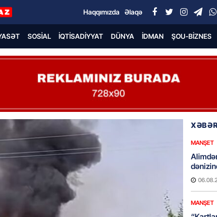
Haqqımızda
Əlaqə
YASƏT
SOSIAL
İQTISADIYYAT
DÜNYA
İDMAN
ŞOU-BIZNES
XƏBƏR
MANŞET
Alimdə
dənizin
06.08.
MANŞET
“Kartla