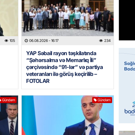
Prezide
06.08.
GÜNDƏM
Jurnali
imiş
105
06.08.2026
- 16:17
234
06.08.
YAP Səbail rayon təşkilatında
“Şəhərsalma və Memarlıq İli”
MANŞET
çərçivəsində “91-lər” və partiya
Sarkisy
veteranları ilə görüş keçirilib –
06.08.
FOTOLAR
MANŞET
Gündəm
Gündəm
İtaliyad
avroluq 
axtarış
06.08.