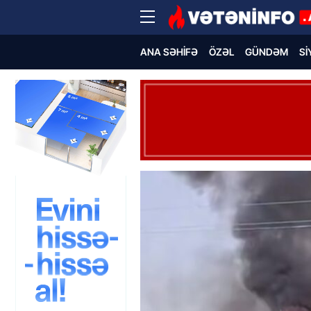
ANA SƏHIFƏ
ÖZƏL
GÜNDƏM
SI