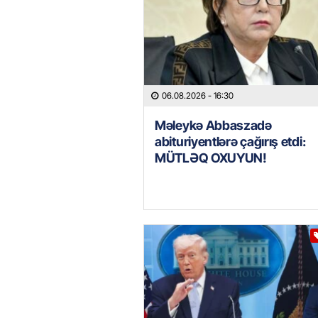
06.08.2026
- 16:30
Məleykə Abbaszadə
abituriyentlərə çağırış etdi:
MÜTLƏQ OXUYUN!