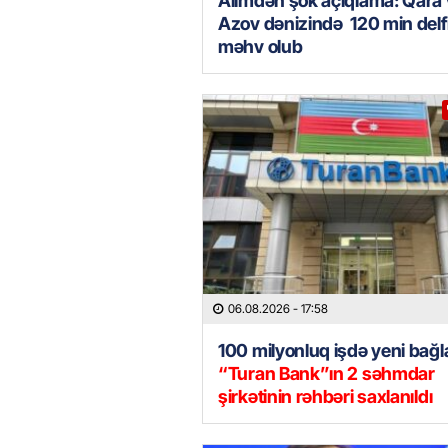
Alimdən şok açıqlama: Qara
Azov dənizində 120 min delf
məhv olub
06.08.2026
- 17:58
100 milyonluq işdə yeni bağla
“Turan Bank”ın 2 səhmdar
şirkətinin rəhbəri saxlanıldı