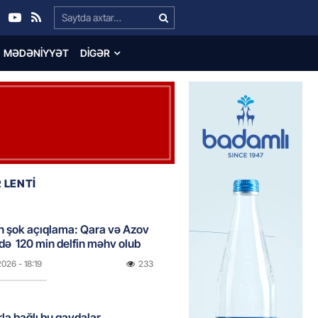
Search…
MƏDƏNIYYƏT
DIGƏR
 LENTİ
n şok açıqlama: Qara və Azov
də 120 min delfin məhv olub
2026
- 18:19
233
rla bağlı bu qaydalar