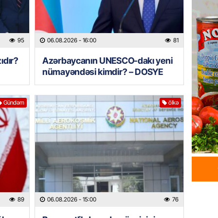
HADISƏ
Tərtərd
ÖLDÜ
95
06.08.2026
- 16:00
81
06.08.
ıdır?
Azərbaycanın UNESCO-dakı yeni
BANNER
nümayəndəsi kimdir? – DOSYE
Tramp: 
üstünlü
06.08.
Gündəm
ölkə
GÜNDƏM
Azərba
Rusiya 
06.08.
BANNER
ABŞ-da 
89
06.08.2026
- 15:00
76
gələcək
qadağa 