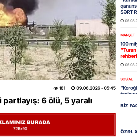
qanuns
SƏRT 
06.08.
MANŞET
100 mil
“Turan 
rəhbəri
06.08.
SOSIAL
“Koroğl
181
09.06.2026
- 05:45
toplayı
artlayış: 6 ölü, 5 yaralı
06.08.
BIZ F
GÜNDƏM
Əsaslı 
dəyişi
ÖZƏL 