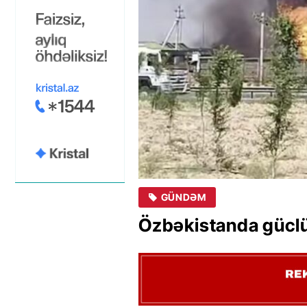
GÜNDƏM
Özbəkistanda güclü p