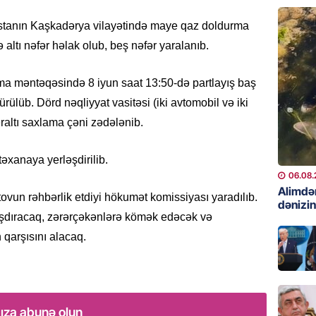
06.08.
kistanın Kaşkadərya vilayətində maye qaz doldurma
GÜNDƏM
altı nəfər həlak olub, beş nəfər yaralanıb.
Preziden
etdiyi 
a məntəqəsində 8 iyun saat 13:50-də partlayış baş
DOSYE
rülüb. Dörd nəqliyyat vasitəsi (iki avtomobil və iki
06.08.
raltı saxlama çəni zədələnib.
GÜNDƏM
təxanaya yerləşdirilib.
David S
bağlı a
06.08.
əhəmiyy
Alimdə
vun rəhbərlik etdiyi hökumət komissiyası yaradılıb.
dənizin
etdirmi
aşdıracaq, zərərçəkənlərə kömək edəcək və
06.08.
 qarşısını alacaq.
DÜNYA
Hakan F
əl-Şeyb
ıza abunə olun
06.08.