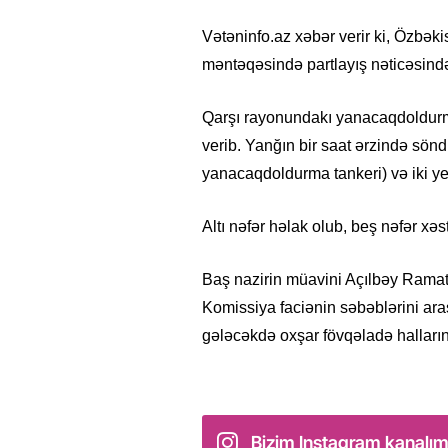
Vətəninfo.az xəbər verir ki, Özbə
məntəqəsində partlayış nəticəsində 
Qarşı rayonundakı yanacaqdoldurm
verib. Yanğın bir saat ərzində söndü
yanacaqdoldurma tankeri) və iki ye
Altı nəfər həlak olub, beş nəfər xəs
Baş nazirin müavini Açılbəy Ramato
Komissiya faciənin səbəblərini ar
gələcəkdə oxşar fövqəladə halların
Bizim Instagram kanalım