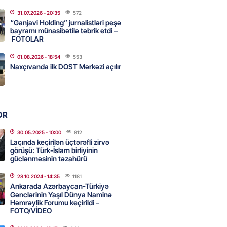
31.07.2026
- 20:35
572
ycanın UNESCO-dakı yeni
“Ganjavi Holding” jurnalistləri peşə
ndəsi kimdir? – DOSYE
bayramı münasibətilə təbrik etdi –
FOTOLAR
2026
- 16:00
81
01.08.2026
- 18:54
553
Naxçıvanda ilk DOST Mərkəzi açılır
ərimizi pozan 26 nəfər tutuldu
2026
- 15:45
86
OR
aşqırdıstan və Yaroslavldakı
30.05.2025
- 10:00
812
Laçında keçirilən üçtərəfli zirvə
mal zavodunu vurub
görüşü: Türk-İslam birliyinin
2026
güclənməsinin təzahürü
- 15:30
85
28.10.2024
- 14:35
1181
Ankarada Azərbaycan-Türkiyə
Gənclərinin Yaşıl Dünya Naminə
an Azərbaycanla bağlı tapşırıq
Həmrəylik Forumu keçirildi –
vali hərəkətə keçdi
FOTO/VİDEO
2026
- 15:15
89