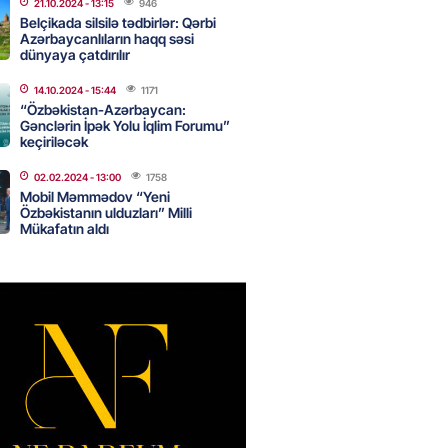
21.10.2024
- 13:15
946
Belçikada silsilə tədbirlər: Qərbi
Azərbaycanlıların haqq səsi
dünyaya çatdırılır
Star kartını indi sifariş
ağdlaşdırmanı komissiyasız
14.10.2024
- 15:44
1171
“Özbəkistan-Azərbaycan:
Gənclərin İpək Yolu İqlim Forumu”
2026
- 15:07
90
keçiriləcək
02.02.2024
- 13:00
1758
Mobil Məmmədov “Yeni
ntlikdə sədr müavinini AZCON
Özbəkistanın ulduzları” Milli
edəcək
Mükafatın aldı
2026
- 15:00
76
ycan Ukraynaya qaz tədarük
 hazırdır – Ceyhun Bayramov
2026
- 14:45
76