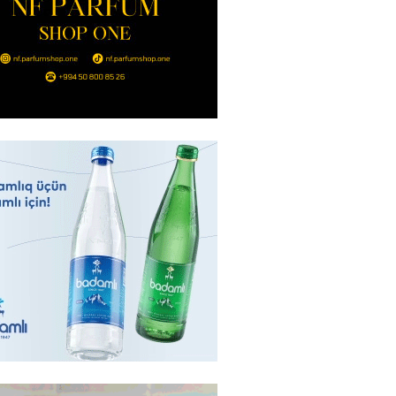
nt Əliyev 2 diplomatı geri çağırdı
2026
- 14:30
83
stin dənizdə batan qardaşı tələbə
2026
- 14:15
83
anın əmlakı müsadirə EDİLDİ
2026
- 14:00
83
a zibil qutusuna atılan 1 milyon
lotereya bileti iki günlük
dan sonra tapılıb
2026
- 13:45
73