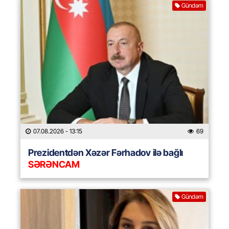
Gündəm
07.08.2026
- 13:15
69
Prezidentdən Xəzər Fərhadov ilə bağlı
SƏRƏNCAM
Gündəm