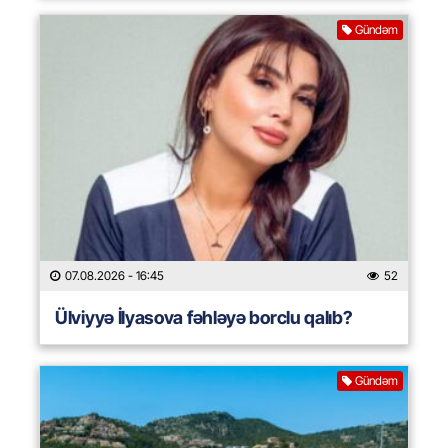
Gündəm
07.08.2026
- 16:45
52
Ülviyyə İlyasova fəhləyə borclu qalıb?
Gündəm