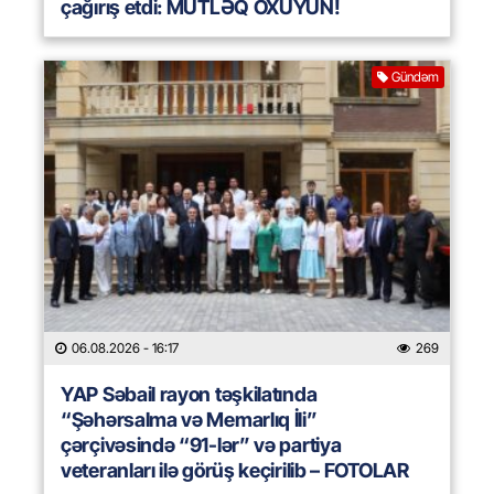
çağırış etdi: MÜTLƏQ OXUYUN!
Gündəm
06.08.2026
- 16:17
269
YAP Səbail rayon təşkilatında
“Şəhərsalma və Memarlıq İli”
çərçivəsində “91-lər” və partiya
veteranları ilə görüş keçirilib – FOTOLAR