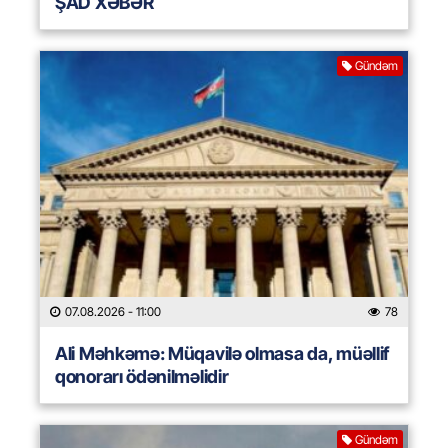
ŞAD XƏBƏR
Gündəm
07.08.2026
- 11:00
78
Ali Məhkəmə: Müqavilə olmasa da, müəllif
qonorarı ödənilməlidir
Gündəm