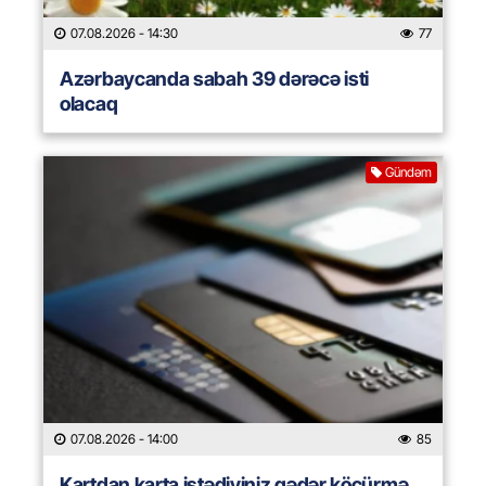
07.08.2026
- 14:30
77
Azərbaycanda sabah 39 dərəcə isti
olacaq
Gündəm
07.08.2026
- 14:00
85
Kartdan karta istədiyiniz qədər köçürmə