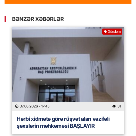
BƏNZƏR XƏBƏRLƏR
Gündəm
07.08.2026
- 17:45
31
Hərbi xidmətə görə rüşvət alan vəzifəli
şəxslərin məhkəməsi BAŞLAYIR