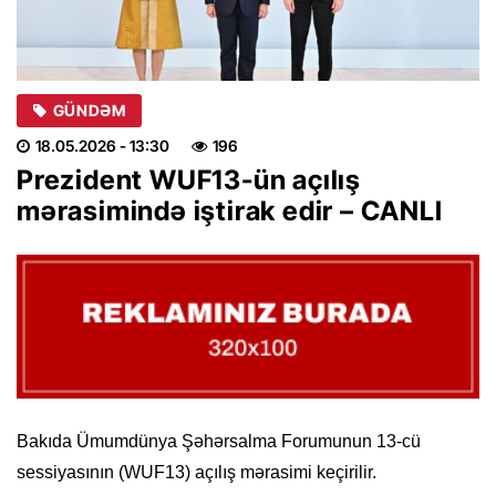
GÜNDƏM
18.05.2026
- 13:30
196
Prezident WUF13-ün açılış
mərasimində iştirak edir – CANLI
Bakıda Ümumdünya Şəhərsalma Forumunun 13-cü
sessiyasının (WUF13) açılış mərasimi keçirilir.