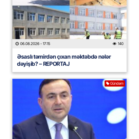
06.08.2026
- 17:15
140
Əsaslı təmirdən çıxan məktəbdə nələr
dəyişib? – REPORTAJ
Gündəm