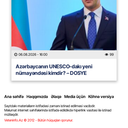
06.08.2026
- 16:00
99
Azərbaycanın UNESCO-dakı yeni
nümayəndəsi kimdir? – DOSYE
Ana səhifə
Haqqımızda
Əlaqə
Media üçün
Köhnə versiya
Saytdakı materialların istifadəsi zamanı istinad edilməsi vacibdir.
Məlumat internet səhifələrində istifadə edildikdə hiperlink vasitəsi ilə istinad
mütləqdir.
Veteninfo.Az © 2012 - Bütün hüquqları qorunur.