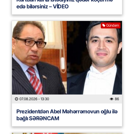
edə bilərsiniz – VİDEO
Gündəm
07.08.2026
- 13:30
86
Prezidentdən Abel Məhərrəmovun oğlu ilə
bağlı SƏRƏNCAM