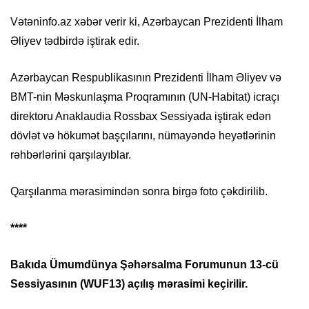
Vətəninfo.az xəbər verir ki, Azərbaycan Prezidenti İlham
Əliyev tədbirdə iştirak edir.
Azərbaycan Respublikasının Prezidenti İlham Əliyev və
BMT-nin Məskunlaşma Proqramının (UN-Habitat) icraçı
direktoru Anaklaudia Rossbax Sessiyada iştirak edən
dövlət və hökumət başçılarını, nümayəndə heyətlərinin
rəhbərlərini qarşılayıblar.
Qarşılanma mərasimindən sonra birgə foto çəkdirilib.
****
Bakıda Ümumdünya Şəhərsalma Forumunun 13-cü
Sessiyasının (WUF13) açılış mərasimi keçirilir.