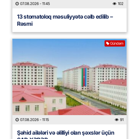
07.08.2026
- 11:45
102
13 stomatoloq məsuliyyətə cəlb edilib –
Rəsmi
Gündəm
07.08.2026
- 11:15
91
Şəhid ailələri və əlilliyi olan şəxslər üçün