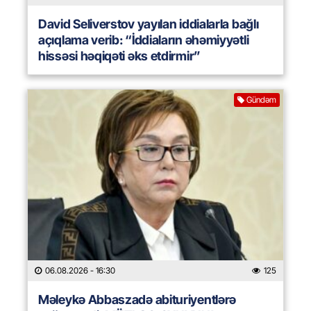
David Seliverstov yayılan iddialarla bağlı
açıqlama verib: “İddiaların əhəmiyyətli
hissəsi həqiqəti əks etdirmir”
Gündəm
06.08.2026
- 16:30
125
Məleykə Abbaszadə abituriyentlərə