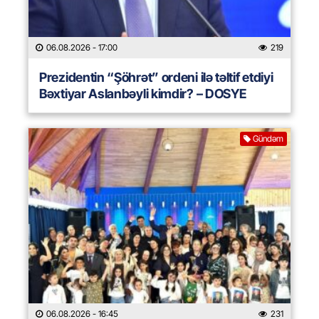
06.08.2026
- 17:00
219
Prezidentin “Şöhrət” ordeni ilə təltif etdiyi
Bəxtiyar Aslanbəyli kimdir? – DOSYE
Gündəm
06.08.2026
- 16:45
231