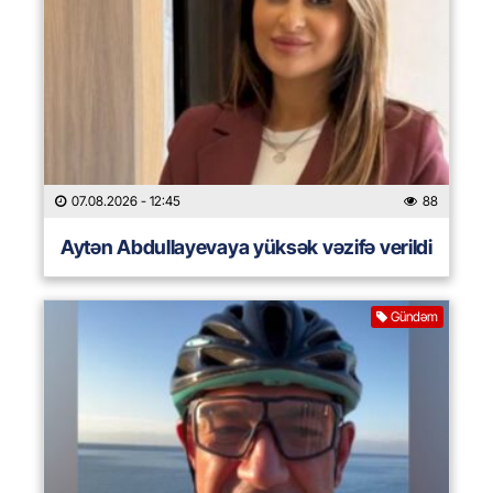
07.08.2026
- 12:45
88
Aytən Abdullayevaya yüksək vəzifə verildi
Gündəm