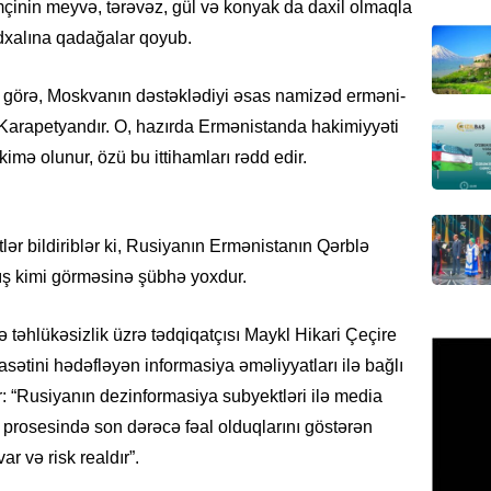
əmçinin meyvə, tərəvəz, gül və konyak da daxil olmaqla
Azərbay
idxalına qadağalar qoyub.
olacaq
07.08.
nə görə, Moskvanın dəstəklədiyi əsas namizəd erməni-
 Karapetyandır. O, hazırda Ermənistanda hakimiyyəti
REKLAM
imə olunur, özü bu ittihamları rədd edir.
Birbank
krediti
07.08.
r bildiriblər ki, Rusiyanın Ermənistanın Qərblə
HADISƏ
ırış kimi görməsinə şübhə yoxdur.
Sumqay
çimərli
təhlükəsizlik üzrə tədqiqatçısı Maykl Hikari Çeçire
şəxslər
sətini hədəfləyən informasiya əməliyyatları ilə bağlı
07.08.
: “Rusiyanın dezinformasiya subyektləri ilə media
GÜNDƏM
prosesində son dərəcə fəal olduqlarını göstərən
Kartdan
ar və risk realdır”.
köçürmə