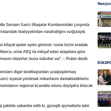
Naxçıva
MANŞET
Türkiyə
Pakist
sazişi 
ftə Senatın Xarici Əlaqələr Komitəsindəki çıxışında
standakı fəaliyyətindən narahatlığını vurğulayıb.
07.08.
ÖZƏL
 kifayət qədər aydın görünür: ruslar bizim oradakı
Tramp 
Məncə, onlar ABŞ ilə inkişaf edən əlaqələrə görə
imtina 
masını istəyirlər; buna sübutlar var”, – Rubio deyib.
ehtiyac
DİASP
07.08.
nistanı digər tərəfdaşlardan uzaqlaşdırmaq
arici siyasət yürütmək imkanlarını dəstəklədiklərini
ÖZƏL
İki fut
mənistanın regional ticarətdə rolunu dəyişdirə biləcək
ETDİ:
B
07.08.
 şəkildə xəbərdar edib ki, güzəştli qiymətlərlə təbii
GÜNDƏM