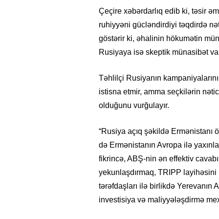
Çeçire xəbərdarlıq edib ki, təsir ə
ruhiyyəni gücləndirdiyi təqdirdə nə
göstərir ki, əhalinin hökumətin mün
Rusiyaya isə skeptik münasibət var
Təhlilçi Rusiyanın kampaniyalarını
istisna etmir, amma seçkilərin nəti
olduğunu vurğulayır.
“Rusiya açıq şəkildə Ermənistanı öz
də Ermənistanın Avropa ilə yaxınla
fikrincə, ABŞ-nin ən effektiv cava
yekunlaşdırmaq, TRIPP layihəsini
tərəfdaşları ilə birlikdə Yerevanın
investisiya və maliyyələşdirmə mex