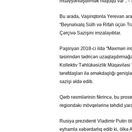
müəyyənləşdirmək hüququ var”, – D
Bu arada, Vaşinqtonla Yerevan arası
“Beynəlxalq Sülh və Rifah üçün Tr
Çərçivə Sazişini imzalayıblar.
Paşinyan 2018-ci ildə “Məxməri in
təsirindən tədricən uzaqlaşdırmağa
Kollektiv Təhlükəsizlik Müqaviləsi
tərəfdaşları ilə əməkdaşlığı genişl
sazişi əldə edib.
Qərb rəsmilərinin fikrincə, bu prose
regiondakı mövqelərinə təhdid yara
Rusiya prezidenti Vladimir Putin ö
eyhamla xəbərdarlıq edib ki, ölkə