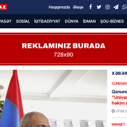
Haqqımızda
Əlaqə
YASƏT
SOSIAL
İQTISADIYYAT
DÜNYA
İDMAN
ŞOU-BIZNES
XƏBƏR
GÜNDƏM
Qanuns
“Univer
həkim 
07.08.
MANŞET