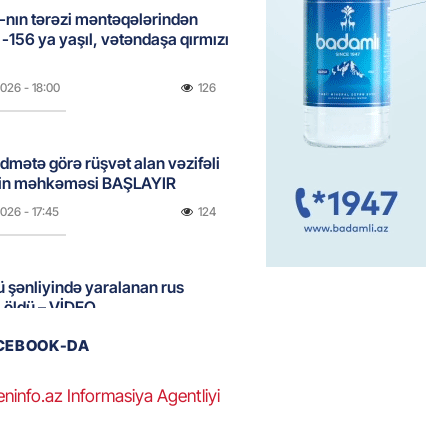
nın tərəzi məntəqələrindən
 -156 ya yaşıl, vətəndaşa qırmızı
2026
- 18:00
126
idmətə görə rüşvət alan vəzifəli
rin məhkəməsi BAŞLAYIR
2026
- 17:45
124
 şənliyində yaralanan rus
 öldü – VİDEO
2026
- 17:30
206
ACEBOOK-DA
eninfo.az Informasiya Agentliyi
ı qadının milyonluq mirası ilə
almaqal: 546 min manatı 20