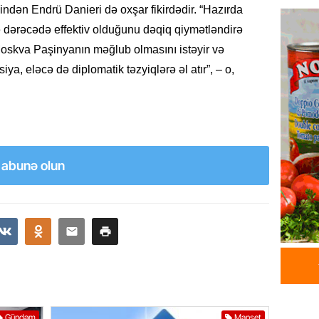
Azərba
indən Endrü Danieri də oxşar fikirdədir. “Hazırda
yaradıl
ə dərəcədə effektiv olduğunu dəqiq qiymətləndirə
07.08.
oskva Paşinyanın məğlub olmasını istəyir və
iya, eləcə də diplomatik təzyiqlərə əl atır”, – o,
GÜNDƏM
Aytən 
verildi
07.08.
a abunə olun
GÜNDƏM
Paşinya
videos
07.08.
HADISƏ
Sabunç
dəyərin
şəxs sa
Gündəm
Manşet