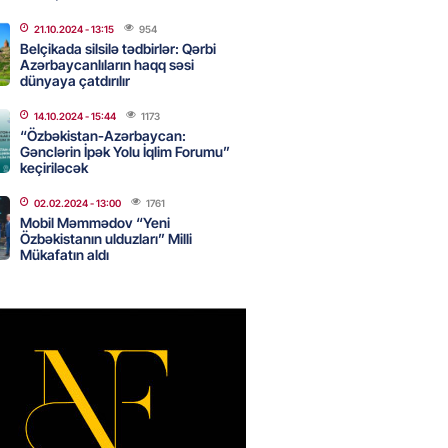
canda sabah 39 dərəcə isti
21.10.2024
- 13:15
954
Belçikada silsilə tədbirlər: Qərbi
Azərbaycanlıların haqq səsi
2026
- 14:30
143
dünyaya çatdırılır
14.10.2024
- 15:44
1173
“Özbəkistan-Azərbaycan:
 Biznes-dən mikro biznes
Gənclərin İpək Yolu İqlim Forumu”
nə 5%-dək endirim
keçiriləcək
2026
- 14:28
139
02.02.2024
- 13:00
1761
Mobil Məmmədov “Yeni
Özbəkistanın ulduzları” Milli
Mükafatın aldı
ıtda avtomobil qaçıran və
kdə mobil telefon oğurlayan
 saxlanılıb
2026
- 14:15
145
 karta istədiyiniz qədər
 edə bilərsiniz – VİDEO