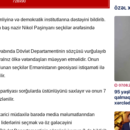
günə xə
ÖZƏL 
07.08.
yinə və demokratik institutlarına dəstəyini bildirib.
BANNER
 baş nazir Nikol Paşinyanı seçkilər ərəfəsində
Çin qız
07.08.
abında Dövlət Departamentinin sözçüsü vurğulayıb
GÜNDƏM
 yalnız ölkə vətəndaşları müəyyən etməlidir. Onun
Ülviyyə
lunan seçkilər Ermənistanın geosiyasi istiqaməti ilə
07.08.
ir.
MANŞET
07.08.
“Birgə 
partiyası sorğularda üstünlüyünü saxlayır və onun 7
95 yaşl
əhəmiy
qalmaq
lənilir.
xərcləd
07.08.
 xarici müdaxilə barədə media məlumatlarından
İDMAN
 liderlərini seçmək və öz gələcəyini
Albani