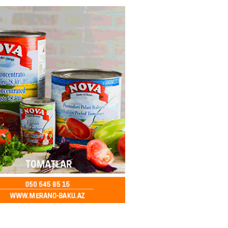
ycanda Media və Yayım Şurası
dı
2026
- 13:00
81
Abdullayevaya yüksək vəzifə
2026
- 12:45
101
n İssık-Kul gölündən gəzinti
unu paylaşıb
2026
- 12:30
78
u rayonunda 70 min manat
də elektrik naqilləri oğurlayan
xlanılıb