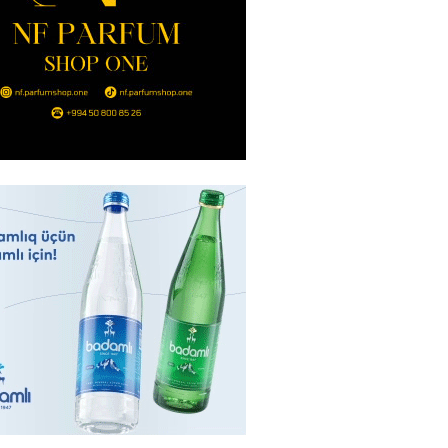
2026
- 14:00
149
in avtomobildə Paşinyana nə
2026
- 13:45
142
entdən Abel Məhərrəmovun oğlu
ğlı SƏRƏNCAM
2026
- 13:30
101
ntdən Xəzər Fərhadov ilə bağlı
NCAM
2026
- 13:15
80