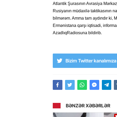
Atlantik Şurasının Avrasiya Mərkəz
Rusiyanın müdaxilə taktikasının n
bilmərəm. Amma tam aydındır ki, M
Ermənistana qarşı iqtisadi, informas
AzadlıqRadiosuna bildirib.
Bizim Twitter kanalımız
BƏNZƏR XƏBƏRLƏR