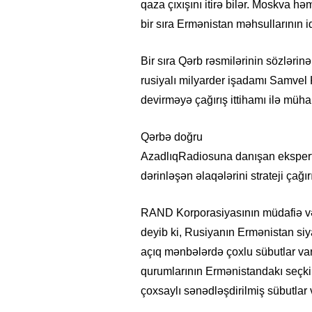
qaza çıxışını itirə bilər. Moskva h
bir sıra Ermənistan məhsullarının 
Bir sıra Qərb rəsmilərinin sözləri
rusiyalı milyarder işadamı Samvel
devirməyə çağırış ittihamı ilə mühak
Qərbə doğru
AzadlıqRadiosuna danışan ekspertlə
dərinləşən əlaqələrini strateji çağ
RAND Korporasiyasının müdafiə və 
deyib ki, Rusiyanın Ermənistan siya
açıq mənbələrdə çoxlu sübutlar var
qurumlarının Ermənistandakı seçki 
çoxsaylı sənədləşdirilmiş sübutlar v