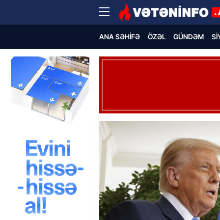
ANA SƏHIFƏ
ÖZƏL
GÜNDƏM
SI