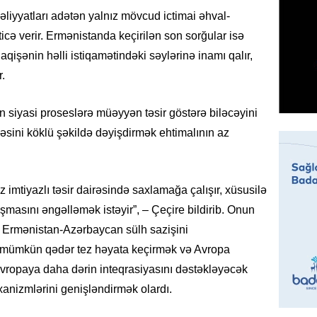
07.08.
məliyyatları adətən yalnız mövcud ictimai əhval-
ticə verir. Ermənistanda keçirilən son sorğular isə
MANŞET
aqişənin həlli istiqamətindəki səylərinə inamı qalır,
Mişust
.
deyib?
07.08.
n siyasi proseslərə müəyyən təsir göstərə biləcəyini
GÜNDƏM
cəsini köklü şəkildə dəyişdirmək ehtimalının az
Prezid
ilə ba
07.08.
 imtiyazlı təsir dairəsində saxlamağa çalışır, xüsusilə
şmasını əngəlləmək istəyir”, – Çeçire bildirib. Onun
GÜNDƏM
bı Ermənistan-Azərbaycan sülh sazişini
Prezide
 mümkün qədər tez həyata keçirmək və Avropa
SƏRƏ
 Avropaya daha dərin inteqrasiyasını dəstəkləyəcək
07.08.
anizmlərini genişləndirmək olardı.
ÖZƏL