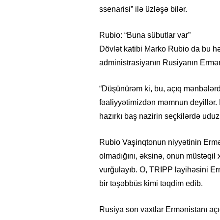
ssenarisi” ilə üzləşə bilər.
Rubio: “Buna sübutlar var”
Dövlət katibi Marko Rubio da bu hə
administrasiyanın Rusiyanın Erməni
“Düşünürəm ki, bu, açıq mənbələrdə
fəaliyyətimizdən məmnun deyillər. 
hazırkı baş nazirin seçkilərdə uduz
Rubio Vaşinqtonun niyyətinin Ermə
olmadığını, əksinə, onun müstəqil x
vurğulayıb. O, TRIPP layihəsini Er
bir təşəbbüs kimi təqdim edib.
Rusiya son vaxtlar Ermənistanı açıq