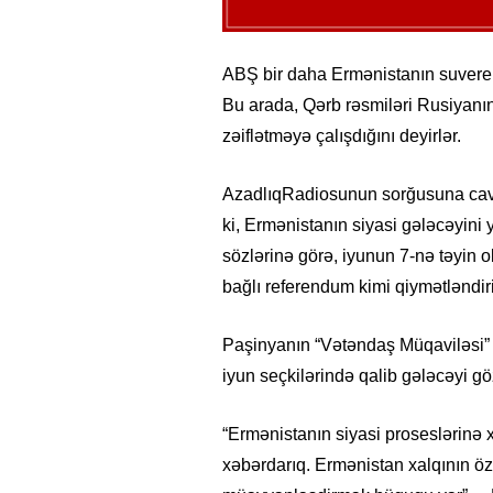
ABŞ bir daha Ermənistanın suverenli
Bu arada, Qərb rəsmiləri Rusiyanın
zəiflətməyə çalışdığını deyirlər.
AzadlıqRadiosunun sorğusuna cav
ki, Ermənistanın siyasi gələcəyini
sözlərinə görə, iyunun 7-nə təyin o
bağlı referendum kimi qiymətləndiril
Paşinyanın “Vətəndaş Müqaviləsi” 
iyun seçkilərində qalib gələcəyi göz
“Ermənistanın siyasi proseslərinə
xəbərdarıq. Ermənistan xalqının öz