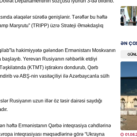
övlət Departamentinin sözçüsü iyunun 3-də bildirib.
“Liverp
07.08.
nda əlaqələr sürətlə genişlənir. Tərəflər bu həftə
amp Marşrutu” (TRIPP) üzrə Strateji Əməkdaşlıq
HADISƏ
Tovuzda
qardaşı
ƏN ÇO
07.08.
qilab”la hakimiyyətə gələndən Ermənistanı Moskvanın
GÜN
 başlayıb. Yerevan Rusiyanın rəhbərlik etdiyi
GÜNDƏM
 Təşkilatında (KTMT) iştirakını dondurub, Qərb
Türkiyə
əndirib və ABŞ-nin vasitəçiliyi ilə Azərbaycanla sülh
milyon 
xərclər
07.08.
slər Rusiyanın uzun illər öz təsir dairəsi saydığı
GÜNDƏM
dır.
Malayzi
Dosye
tən həftə Ermənistanın Qərbə inteqrasiya cəhdlərinə
07.08.
 Avropa inteqrasiyası məqsədlərinə görə “Ukrayna
01.08.