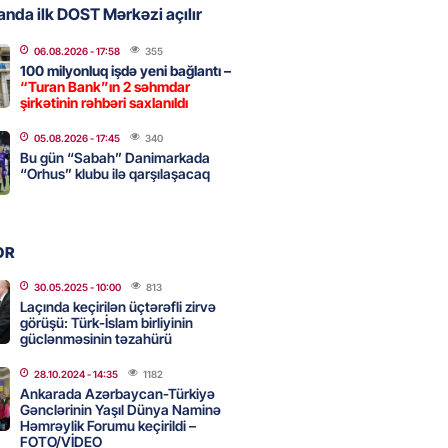
nda ilk DOST Mərkəzi açılır
06.08.2026
- 17:58
355
, Səudiyyə Ərəbistanı və
100 milyonluq işdə yeni bağlantı –
an arasında Məkkə müdafiə
“Turan Bank”ın 2 səhmdar
imzalanıb
şirkətinin rəhbəri saxlanıldı
2026
- 15:15
125
05.08.2026
- 17:45
340
Bu gün “Sabah” Danimarkada
“Orhus” klubu ilə qarşılaşacaq
Ukraynaya bu silahı verməkdən
etdi: ABŞ-ın özünün bu raketlərə
ı var
OR
2026
- 15:00
138
30.05.2025
- 10:00
813
Laçında keçirilən üçtərəfli zirvə
görüşü: Türk-İslam birliyinin
güclənməsinin təzahürü
bolçu İran millisindən İMTİNA
u ölkəni seçdilər
28.10.2024
- 14:35
1182
Ankarada Azərbaycan-Türkiyə
2026
- 14:45
145
Gənclərinin Yaşıl Dünya Naminə
Həmrəylik Forumu keçirildi –
FOTO/VİDEO