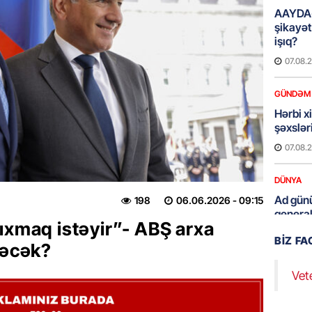
AAYDA-
şikayət
işıq?
07.08.
GÜNDƏM
Hərbi x
şəxslə
07.08.
DÜNYA
Ad günü
198
06.06.2026
- 09:15
general
ıxmaq istəyir”- ABŞ arxa
07.08.
BIZ F
ləcək?
ÖZƏL
Vet
95 yaşl
bağlı q