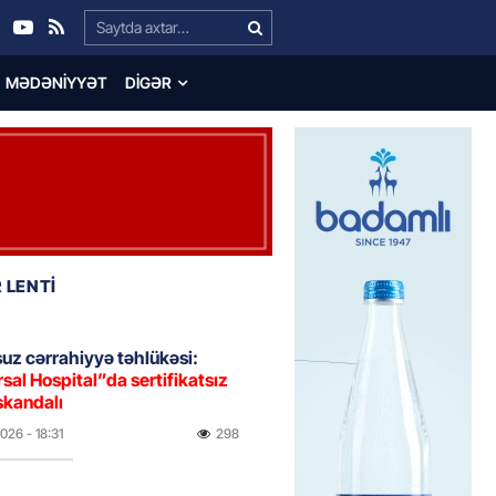
Search…
MƏDƏNIYYƏT
DIGƏR
 LENTİ
uz cərrahiyyə təhlükəsi:
sal Hospital”da sertifikatsız
skandalı
2026
- 18:31
298