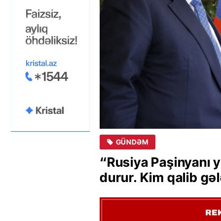
GÜNDƏM
“Rusiya Paşinyanı y
durur. Kim qalib gə