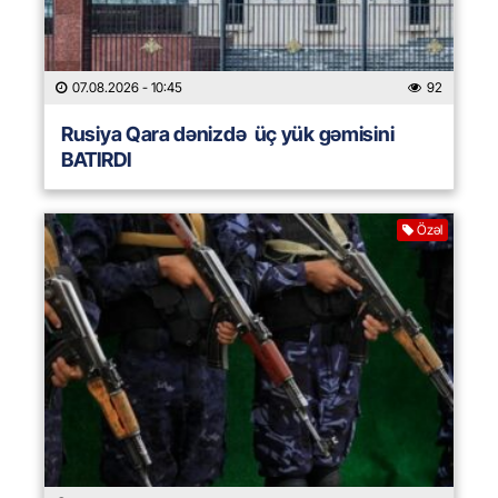
07.08.2026
- 10:45
92
Rusiya Qara dənizdə üç yük gəmisini
BATIRDI
Özəl