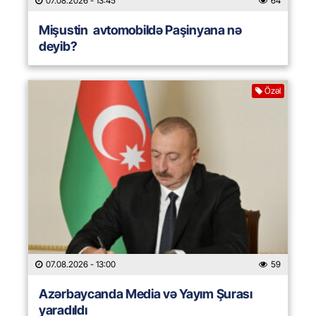
07.08.2026
- 13:45
64
Mişustin avtomobildə Paşinyana nə
deyib?
Özəl
07.08.2026
- 13:00
59
Azərbaycanda Media və Yayım Şurası
yaradıldı