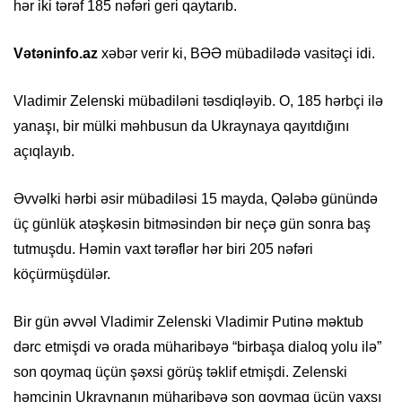
hər iki tərəf 185 nəfəri geri qaytarıb.
Vətəninfo.az
xəbər verir ki, BƏƏ mübadilədə vasitəçi idi.
Vladimir Zelenski mübadiləni təsdiqləyib. O, 185 hərbçi ilə
yanaşı, bir mülki məhbusun da Ukraynaya qayıtdığını
açıqlayıb.
Əvvəlki hərbi əsir mübadiləsi 15 mayda, Qələbə günündə
üç günlük atəşkəsin bitməsindən bir neçə gün sonra baş
tutmuşdu. Həmin vaxt tərəflər hər biri 205 nəfəri
köçürmüşdülər.
Bir gün əvvəl Vladimir Zelenski Vladimir Putinə məktub
dərc etmişdi və orada müharibəyə “birbaşa dialoq yolu ilə”
son qoymaq üçün şəxsi görüş təklif etmişdi. Zelenski
həmçinin Ukraynanın müharibəyə son qoymaq üçün yaxşı