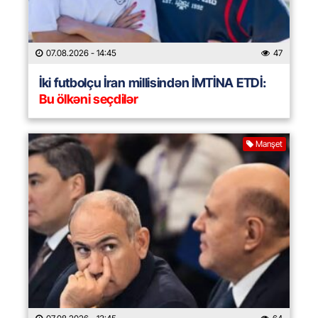
07.08.2026
- 14:45
47
İki futbolçu İran millisindən İMTİNA ETDİ:
Bu ölkəni seçdilər
Manşet