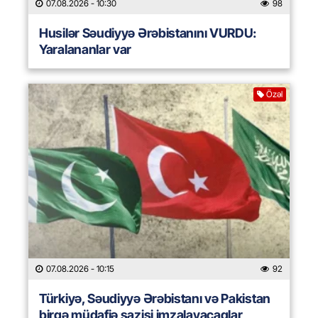
07.08.2026
- 10:30
98
Husilər Səudiyyə Ərəbistanını VURDU:
Yaralananlar var
Özəl
07.08.2026
- 10:15
92
Türkiyə, Səudiyyə Ərəbistanı və Pakistan
birgə müdafiə sazişi imzalayacaqlar