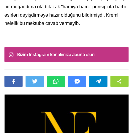
bir müqəddimə ola biləcək “hamıya hamı” prinsipi ilə hərbi
əsirləri dəyişdirməyə hazır olduğunu bildirmişdi. Kreml
hələlik bu məktuba cavab verməyib.
Bizim Instagram kanalımıza abunə olun