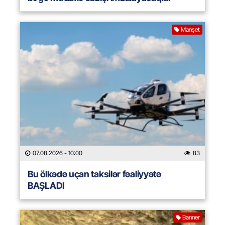
Manşet
07.08.2026
- 10:00
83
Bu ölkədə uçan taksilər fəaliyyətə
BAŞLADI
Banner