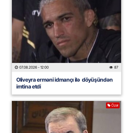
07.08.2026
- 12:00
87
Oliveyra erməni idmançı ilə döyüşündən
imtina etdi
Özəl