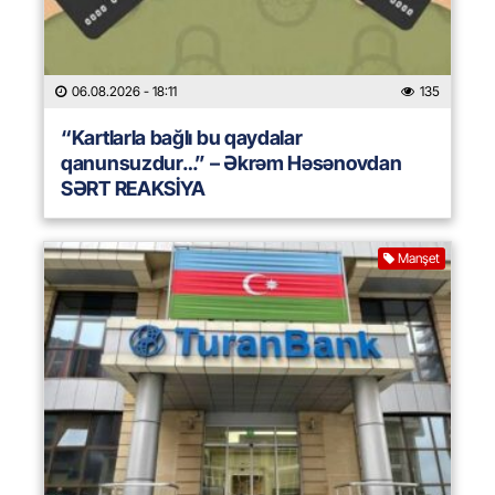
06.08.2026
- 18:11
135
“Kartlarla bağlı bu qaydalar
qanunsuzdur…” – Əkrəm Həsənovdan
SƏRT REAKSİYA
Manşet