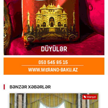
BƏNZƏR XƏBƏRLƏR
Manşet