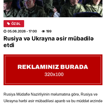
ÖZƏL
05.06.2026
- 17:00
199
Rusiya və Ukrayna əsir mübadilə
etdi
Rusiya Müdafiə Nazirliyinin məlumatına görə, Rusiya və
Ukrayna hərbi əsir mübadiləsi aparıb və bu müddət ərzində