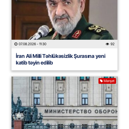
07.08.2026
- 11:30
92
İran Ali Milli Təhlükəsizlik Şurasına yeni
katib təyin edilib
Manşet