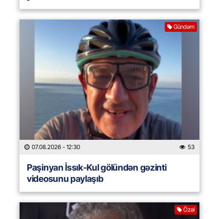
Gündəm
07.08.2026
- 12:30
53
Paşinyan İssık-Kul gölündən gəzinti
videosunu paylaşıb
Özəl