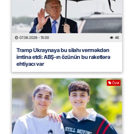
07.08.2026
- 15:00
46
Tramp Ukraynaya bu silahı verməkdən
imtina etdi: ABŞ-ın özünün bu raketlərə
ehtiyacı var
Özəl