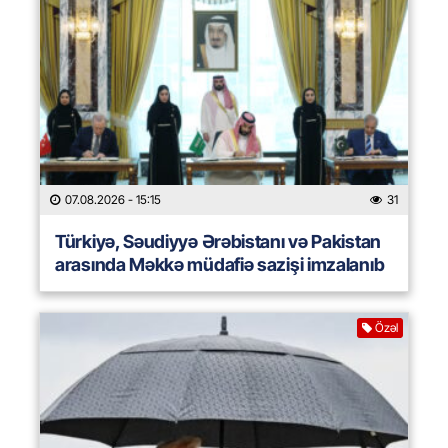
07.08.2026
- 15:15
31
Türkiyə, Səudiyyə Ərəbistanı və Pakistan
arasında Məkkə müdafiə sazişi imzalanıb
Özəl