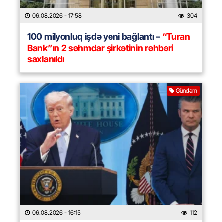
06.08.2026
- 17:58
304
100 milyonluq işdə yeni bağlantı –
“Turan
Bank”ın 2 səhmdar şirkətinin rəhbəri
saxlanıldı
Gündəm
06.08.2026
- 16:15
112