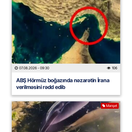
07.08.2026
- 09:30
106
ABŞ Hörmüz boğazında nəzarətin İrana
verilməsini rədd edib
Manşet