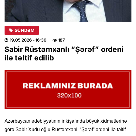
GÜNDƏM
19.05.2026
- 16:30
187
Sabir Rüstəmxanlı “Şərəf” ordeni
ilə təltif edilib
Azərbaycan ədəbiyyatının inkişafında böyük xidmətlərinə
görə Sabir Xudu oğlu Rüstəmxanlı “Şərəf” ordeni ilə təltif