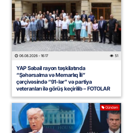
06.08.2026
- 16:17
51
YAP Səbail rayon təşkilatında
“Şəhərsalma və Memarlıq İli”
çərçivəsində “91-lər” və partiya
veteranları ilə görüş keçirilib – FOTOLAR
Gündəm