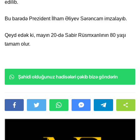
edilib.
Bu barədə Prezident İlham Əliyev Sərəncam imzalayıb.
Qeyd edək ki, mayın 20-də Sabir Rüsmxanlının 80 yaşı
tamam olur.
Şahidi olduğunuz hadisələri çəkib bizə göndərin