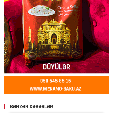
BƏNZƏR XƏBƏRLƏR