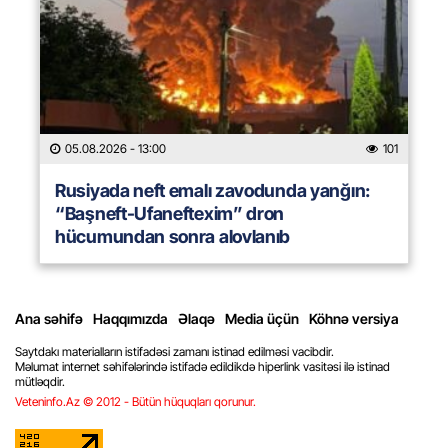
05.08.2026
- 13:00
101
Rusiyada neft emalı zavodunda yanğın:
“Başneft-Ufaneftexim” dron
hücumundan sonra alovlanıb
Ana səhifə
Haqqımızda
Əlaqə
Media üçün
Köhnə versiya
Saytdakı materialların istifadəsi zamanı istinad edilməsi vacibdir.
Məlumat internet səhifələrində istifadə edildikdə hiperlink vasitəsi ilə istinad
mütləqdir.
Veteninfo.Az © 2012 - Bütün hüquqları qorunur.