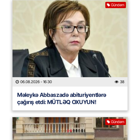
Gündəm
06.08.2026
- 16:30
38
Məleykə Abbaszadə abituriyentlərə
çağırış etdi: MÜTLƏQ OXUYUN!
Gündəm