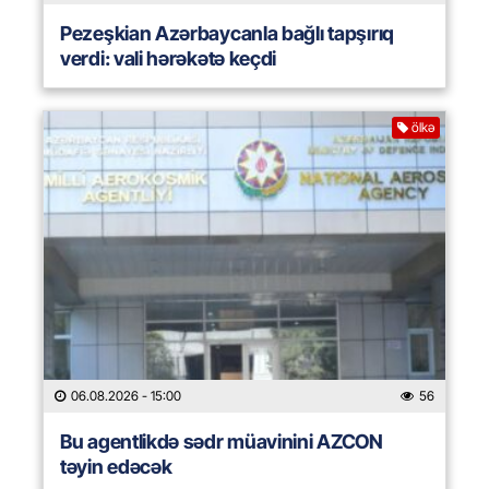
Pezeşkian Azərbaycanla bağlı tapşırıq
verdi: vali hərəkətə keçdi
ölkə
06.08.2026
- 15:00
56
Bu agentlikdə sədr müavinini AZCON
təyin edəcək