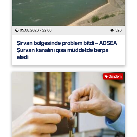
05.08.2026
- 22:08
326
Şirvan bölgəsində problem bitdi – ADSEA
Şurvan kanalını qısa müddətdə bərpa
elədi
Gündəm