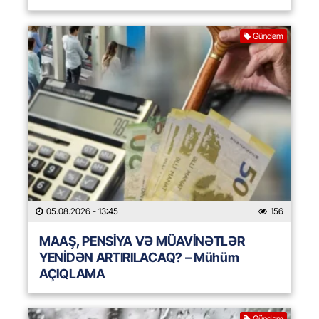
Gündəm
05.08.2026
- 13:45
156
MAAŞ, PENSİYA VƏ MÜAVİNƏTLƏR
YENİDƏN ARTIRILACAQ? – Mühüm
AÇIQLAMA
Gündəm