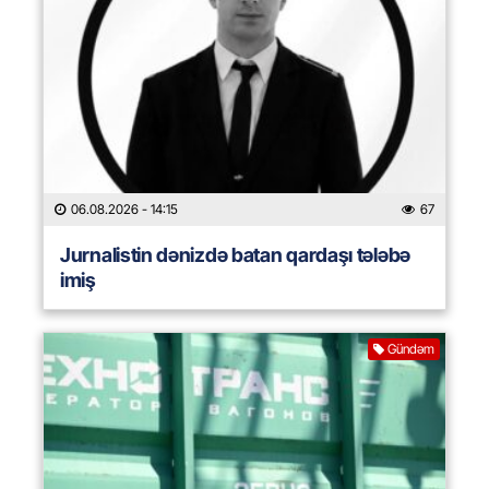
06.08.2026
- 14:15
67
Jurnalistin dənizdə batan qardaşı tələbə
imiş
Gündəm