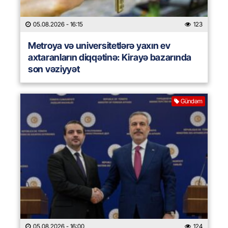
05.08.2026
- 16:15
123
Metroya və universitetlərə yaxın ev
axtaranların diqqətinə: Kirayə bazarında
son vəziyyət
Gündəm
05.08.2026
- 16:00
124