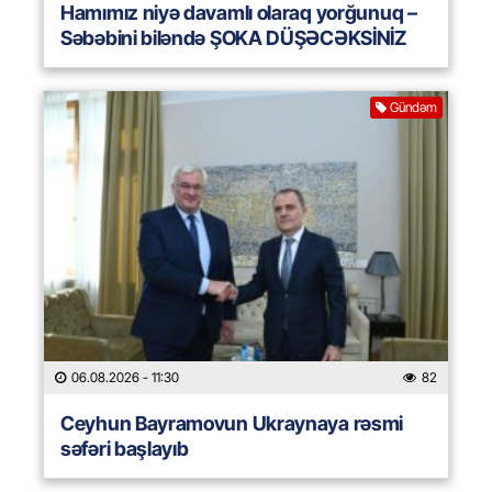
Hamımız niyə davamlı olaraq yorğunuq –
Səbəbini biləndə ŞOKA DÜŞƏCƏKSİNİZ
Gündəm
06.08.2026
- 11:30
82
Ceyhun Bayramovun Ukraynaya rəsmi
səfəri başlayıb