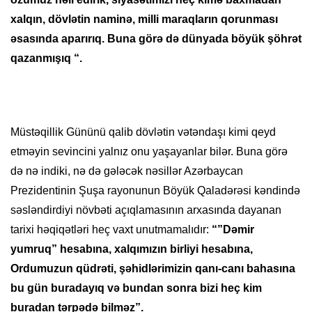
xalqın, dövlətin naminə, milli maraqların qorunması
əsasında aparırıq. Buna görə də dünyada böyük şöhrət
qazanmışıq “.
Müstəqillik Gününü qalib dövlətin vətəndaşı kimi qeyd
etməyin sevincini yalnız onu yaşayanlar bilər. Buna görə
də nə indiki, nə də gələcək nəsillər Azərbaycan
Prezidentinin Şuşa rayonunun Böyük Qaladərəsi kəndində
səsləndirdiyi növbəti açıqlamasının arxasında dayanan
tarixi həqiqətləri heç vaxt unutmamalıdır:
“”Dəmir
yumruq” hesabına, xalqımızın birliyi hesabına,
Ordumuzun qüdrəti, şəhidlərimizin qanı-canı bahasına
bu gün buradayıq və bundan sonra bizi heç kim
buradan tərpədə bilməz”.