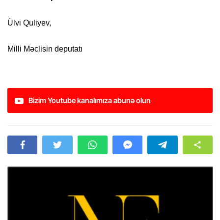
Ülvi Quliyev,
Milli Məclisin deputatı
Bizim Youtube kanalımıza abunə olun