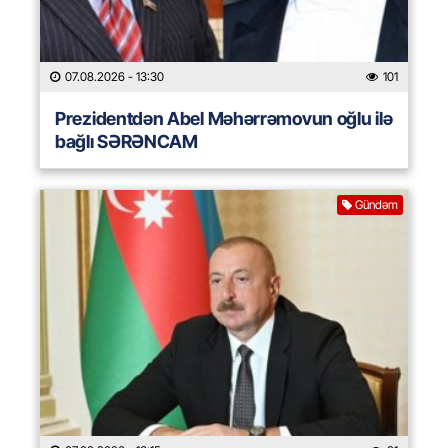
07.08.2026
- 13:30
101
Prezidentdən Abel Məhərrəmovun oğlu ilə
bağlı SƏRƏNCAM
Gündəm