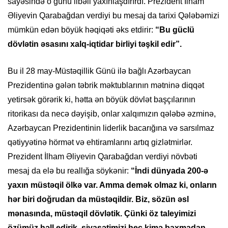
sayəsində o günü ilbəil yaxınlaşdırırdı. Prezident İlham
Əliyevin Qarabağdan verdiyi bu mesaj da tarixi Qələbəmizi
mümkün edən böyük həqiqəti əks etdirir:
“Bu güclü
dövlətin əsasını xalq-iqtidar birliyi təşkil edir”.
Bu il 28 may-Müstəqillik Günü ilə bağlı Azərbaycan
Prezidentinə gələn təbrik məktublarının mətninə diqqət
yetirsək görərik ki, hətta ən böyük dövlət başçılarının
ritorikası da necə dəyişib, onlar xalqımızın qələbə əzminə,
Azərbaycan Prezidentinin liderlik bacarığına və sarsılmaz
qətiyyətinə hörmət və ehtiramlarını artıq gizlətmirlər.
Prezident İlham Əliyevin Qarabağdan verdiyi növbəti
mesaj da elə bu reallığa söykənir:
“İndi dünyada 200-ə
yaxın müstəqil ölkə var. Amma demək olmaz ki, onların
hər biri doğrudan da müstəqildir. Biz, sözün əsl
mənasında, müstəqil dövlətik. Çünki öz taleyimizi
özümüz həll edirik, siyasətimizi heç kimə baxmadan