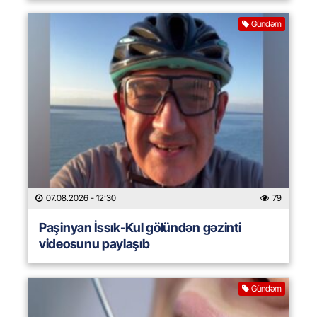
Gündəm
07.08.2026
- 12:30
79
Paşinyan İssık-Kul gölündən gəzinti
videosunu paylaşıb
Gündəm