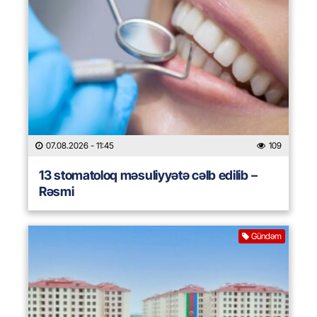
07.08.2026
- 11:45
109
13 stomatoloq məsuliyyətə cəlb edilib –
Rəsmi
Gündəm