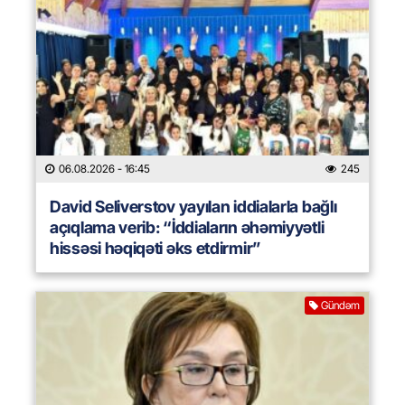
06.08.2026
- 16:45
245
David Seliverstov yayılan iddialarla bağlı
açıqlama verib: “İddiaların əhəmiyyətli
hissəsi həqiqəti əks etdirmir”
Gündəm