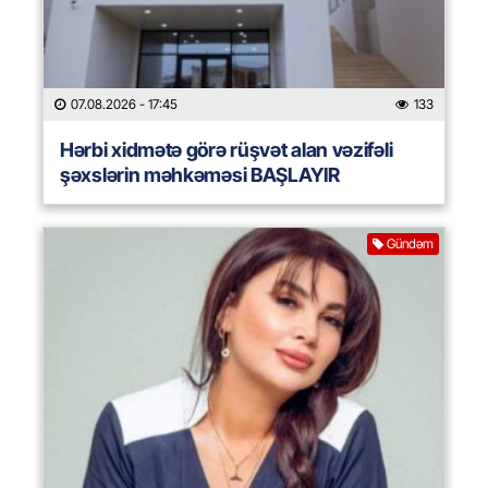
07.08.2026
- 17:45
133
Hərbi xidmətə görə rüşvət alan vəzifəli
şəxslərin məhkəməsi BAŞLAYIR
Gündəm