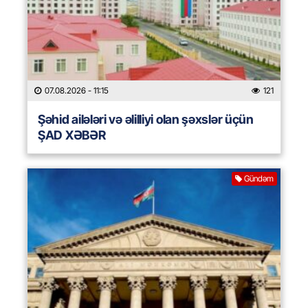
07.08.2026
- 11:15
121
Şəhid ailələri və əlilliyi olan şəxslər üçün
ŞAD XƏBƏR
Gündəm