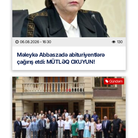
06.08.2026
- 16:30
130
Məleykə Abbaszadə abituriyentlərə
çağırış etdi: MÜTLƏQ OXUYUN!
Gündəm