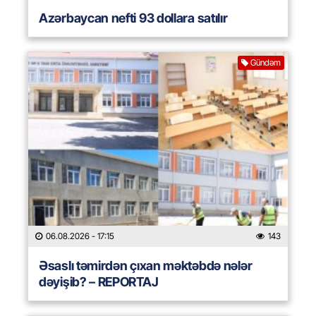
Azərbaycan nefti 93 dollara satılır
Gündəm
06.08.2026
- 17:15
143
Əsaslı təmirdən çıxan məktəbdə nələr
dəyişib? – REPORTAJ