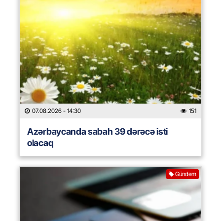
07.08.2026
- 14:30
151
Azərbaycanda sabah 39 dərəcə isti
olacaq
Gündəm