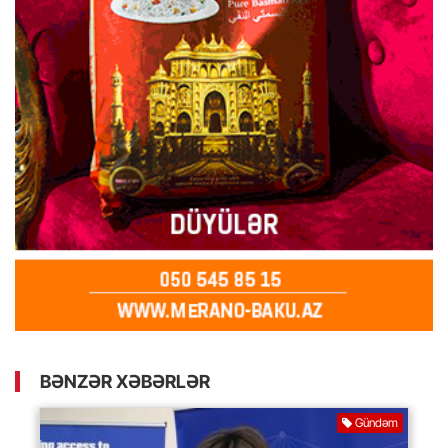
BƏNZƏR XƏBƏRLƏR
Gündəm