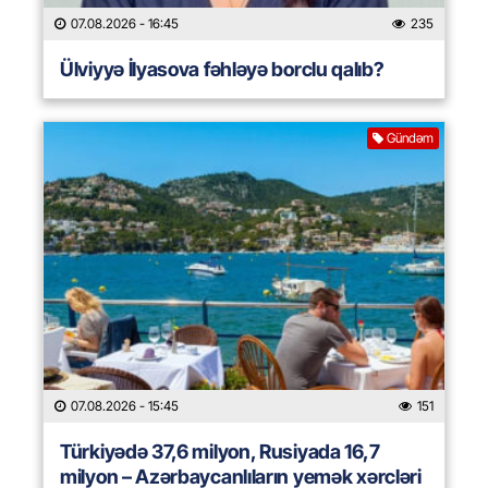
07.08.2026
- 16:45
235
Ülviyyə İlyasova fəhləyə borclu qalıb?
Gündəm
07.08.2026
- 15:45
151
Türkiyədə 37,6 milyon, Rusiyada 16,7
milyon – Azərbaycanlıların yemək xərcləri