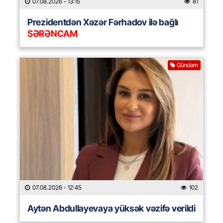
07.08.2026
- 13:15
81
Prezidentdən Xəzər Fərhadov ilə bağlı
SƏRƏNCAM
Gündəm
07.08.2026
- 12:45
102
Aytən Abdullayevaya yüksək vəzifə verildi