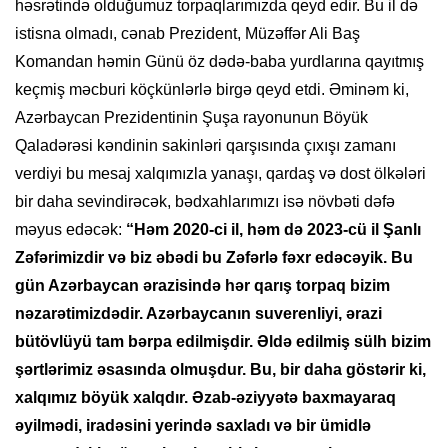
həsrətində olduğumuz torpaqlarımızda qeyd edir. Bu il də
istisna olmadı, cənab Prezident, Müzəffər Ali Baş
Komandan həmin Günü öz dədə-baba yurdlarına qayıtmış
keçmiş məcburi köçkünlərlə birgə qeyd etdi. Əminəm ki,
Azərbaycan Prezidentinin Şuşa rayonunun Böyük
Qaladərəsi kəndinin sakinləri qarşısında çıxışı zamanı
verdiyi bu mesaj xalqımızla yanaşı, qardaş və dost ölkələri
bir daha sevindirəcək, bədxahlarımızı isə növbəti dəfə
məyus edəcək:
“Həm 2020-ci il, həm də 2023-cü il Şanlı
Zəfərimizdir və biz əbədi bu Zəfərlə fəxr edəcəyik. Bu
gün Azərbaycan ərazisində hər qarış torpaq bizim
nəzarətimizdədir. Azərbaycanın suverenliyi, ərazi
bütövlüyü tam bərpa edilmişdir. Əldə edilmiş sülh bizim
şərtlərimiz əsasında olmuşdur. Bu, bir daha göstərir ki,
xalqımız böyük xalqdır. Əzab-əziyyətə baxmayaraq
əyilmədi, iradəsini yerində saxladı və bir ümidlə