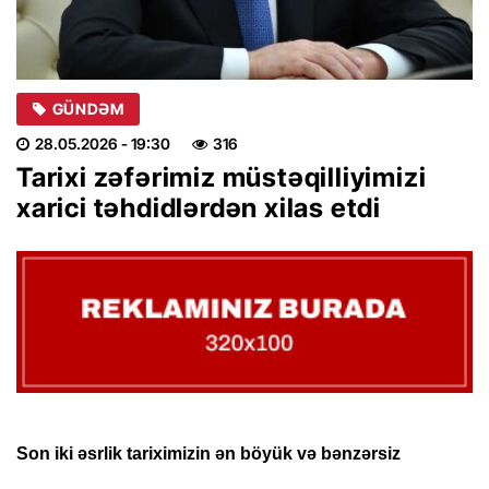
GÜNDƏM
28.05.2026
- 19:30
316
Tarixi zəfərimiz müstəqilliyimizi
xarici təhdidlərdən xilas etdi
Son iki əsrlik tariximizin ən böyük və bənzərsiz