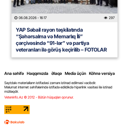
06.08.2026
- 16:17
297
YAP Səbail rayon təşkilatında
“Şəhərsalma və Memarlıq İli”
çərçivəsində “91-lər” və partiya
veteranları ilə görüş keçirilib – FOTOLAR
Ana səhifə
Haqqımızda
Əlaqə
Media üçün
Köhnə versiya
Saytdakı materialların istifadəsi zamanı istinad edilməsi vacibdir.
Məlumat internet səhifələrində istifadə edildikdə hiperlink vasitəsi ilə istinad
mütləqdir.
Veteninfo.Az © 2012 - Bütün hüquqları qorunur.