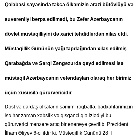
Qələbəsi sayəsində təkcə ölkəmizin ərazi bütövlüyü və
suverenliyi bərpa edilmədi, bu Zəfər Azərbaycanın
dövlət müstəqilliyini də xarici təhdidlərdən xilas etdi.
Müstəqillik Gününün yağı tapdağından xilas edilmiş
Qarabağda və Şərqi Zəngəzurda qeyd edilməsi isə
müstəqil Azərbaycanın vətəndaşları olaraq hər birimiz
üçün xüsusilə qürurvericidir.
Dost və qardaş ölkələrin səmimi rəğbətlə, bədxahlarımızın
isə hər zaman xəbslik və qısqanclıqla izlədiyi bu
qürurverici mənzərə artıq bir ənənəyə çevrilib. Prezident
İlham Əliyev 6-cı ildir ki, Müstəqillik Gününü 28 il