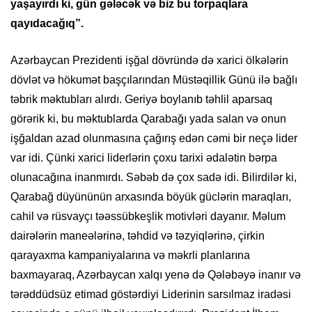
yaşayırdı ki, gün gələcək və biz bu torpaqlara
qayıdacağıq”.
Azərbaycan Prezidenti işğal dövründə də xarici ölkələrin
dövlət və hökumət başçılarından Müstəqillik Günü ilə bağlı
təbrik məktubları alırdı. Geriyə boylanıb təhlil aparsaq
görərik ki, bu məktublarda Qarabağı yada salan və onun
işğaldan azad olunmasına çağırış edən cəmi bir neçə lider
var idi. Çünki xarici liderlərin çoxu tarixi ədalətin bərpa
olunacağına inanmırdı. Səbəb də çox sadə idi. Bilirdilər ki,
Qarabağ düyününün arxasında böyük güclərin maraqları,
cahil və rüsvayçı təəssübkeşlik motivləri dayanır. Məlum
dairələrin maneələrinə, təhdid və təzyiqlərinə, çirkin
qarayaxma kampaniyalarına və məkrli planlarına
baxmayaraq, Azərbaycan xalqı yenə də Qələbəyə inanır və
tərəddüdsüz etimad göstərdiyi Liderinin sarsılmaz iradəsi