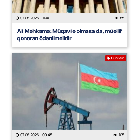
07.08.2026
- 11:00
85
Ali Məhkəmə: Müqavilə olmasa da, müəllif
qonorarı ödənilməlidir
Gündəm
07.08.2026
- 09:45
105