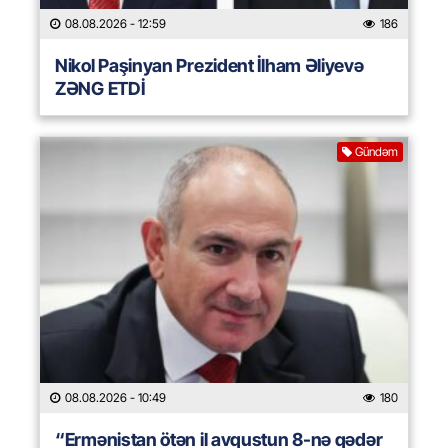
08.08.2026
- 12:59
186
Nikol Paşinyan Prezident İlham Əliyevə
ZƏNG ETDİ
Gündəm
08.08.2026
- 10:49
180
“Ermənistan ötən il avqustun 8-nə qədər