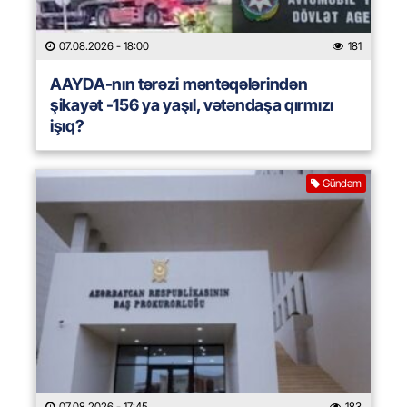
07.08.2026
- 18:00
181
AAYDA-nın tərəzi məntəqələrindən
şikayət -156 ya yaşıl, vətəndaşa qırmızı
işıq?
Gündəm
07.08.2026
- 17:45
183