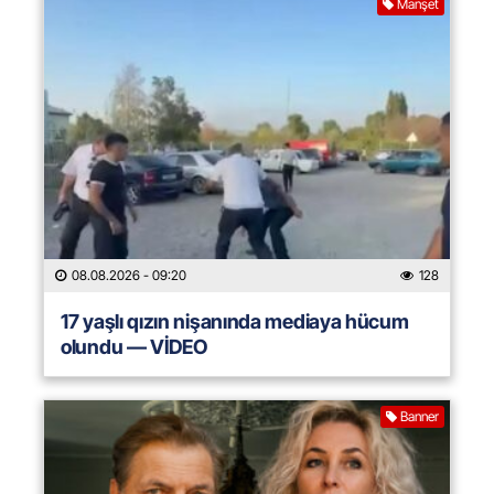
Manşet
08.08.2026
- 09:20
128
17 yaşlı qızın nişanında mediaya hücum
olundu — VİDEO
Banner