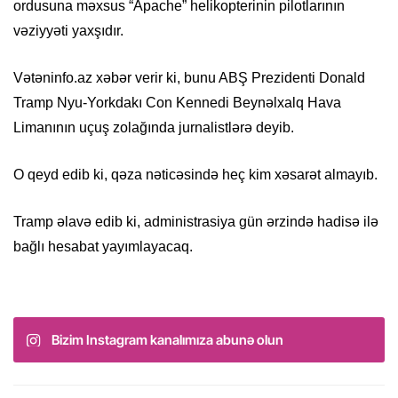
ordusuna məxsus “Apache” helikopterinin pilotlarının
vəziyyəti yaxşıdır.
Vətəninfo.az xəbər verir ki, bunu ABŞ Prezidenti Donald
Tramp Nyu-Yorkdakı Con Kennedi Beynəlxalq Hava
Limanının uçuş zolağında jurnalistlərə deyib.
O qeyd edib ki, qəza nəticəsində heç kim xəsarət almayıb.
Tramp əlavə edib ki, administrasiya gün ərzində hadisə ilə
bağlı hesabat yayımlayacaq.
Bizim Instagram kanalımıza abunə olun