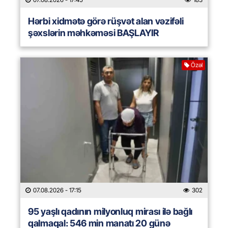
Hərbi xidmətə görə rüşvət alan vəzifəli
şəxslərin məhkəməsi BAŞLAYIR
Özəl
07.08.2026
- 17:15
302
95 yaşlı qadının milyonluq mirası ilə bağlı
qalmaqal: 546 min manatı 20 günə