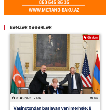
BƏNZƏR XƏBƏRLƏR
Gündəm
08.08.2026
- 21:36
64
Vaşinqtondan başlayan yeni mərhələ: 8