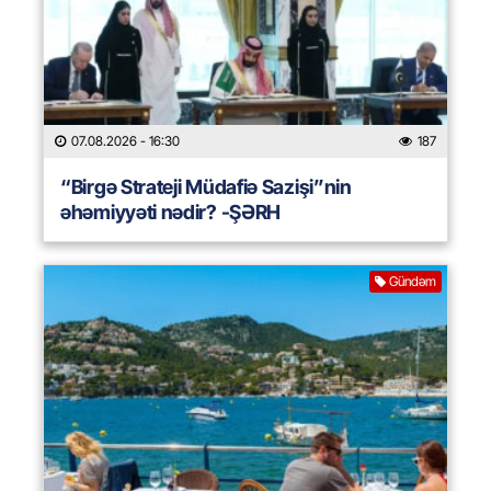
07.08.2026
- 16:30
187
“Birgə Strateji Müdafiə Sazişi”nin
əhəmiyyəti nədir? -ŞƏRH
Gündəm