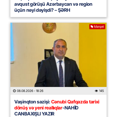
avqust görüşü Azərbaycan və region
üçün nəyi dəyişdi? – ŞƏRH
Manşet
08.08.2026
- 18:26
145
Vaşinqton sazişi:
Cənubi Qafqazda tarixi
dönüş və yeni reallıqlar
-NAHİD
CANBAXIŞLI YAZIR