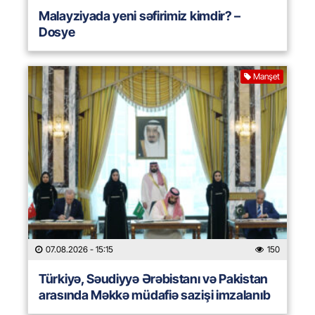
Malayziyada yeni səfirimiz kimdir? –
Dosye
Manşet
07.08.2026
- 15:15
150
Türkiyə, Səudiyyə Ərəbistanı və Pakistan
arasında Məkkə müdafiə sazişi imzalanıb