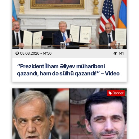
08.08.2026
- 14:50
141
“Prezident İlham Əliyev müharibəni
qazandı, həm də sülhü qazandı!” – Video
Banner