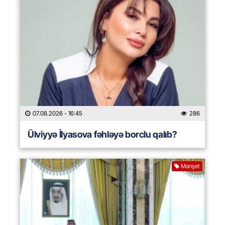
07.08.2026
- 16:45
286
Ülviyyə İlyasova fəhləyə borclu qalıb?
Manşet