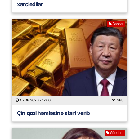
xərclədilər
Banner
07.08.2026
- 17:00
288
Çin qızıl həmləsinə start verib
Gündəm