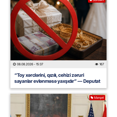
08.08.2026
- 15:37
167
“Toy xərclərini, qızılı, cehizi zəruri
sayanlar evlənməsə yaxşıdır” — Deputat
Manşet