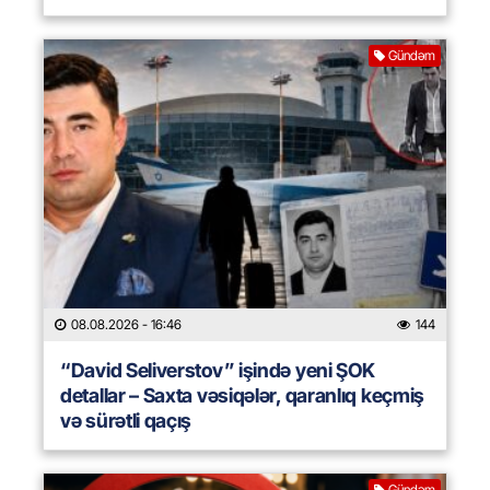
Gündəm
08.08.2026
- 16:46
144
“David Seliverstov” işində yeni ŞOK
detallar – Saxta vəsiqələr, qaranlıq keçmiş
və sürətli qaçış
Gündəm