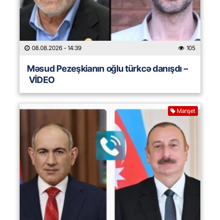
08.08.2026
- 14:39
105
Məsud Pezeşkianın oğlu türkcə danışdı –
VİDEO
Manşet