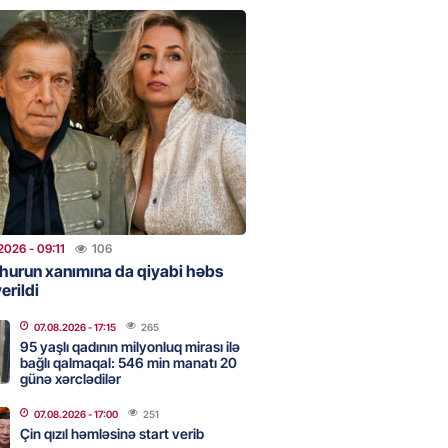
urun xanımına da qiyabi həbs
erildi
2026
- 09:11
106
uz cərrahiyyə təhlükəsi:
sal Hospital”da sertifikatsız
skandalı
2026
- 18:31
383
2026
- 09:11
106
hurun xanımına da qiyabi həbs
erildi
nın tərəzi məntəqələrindən
 -156 ya yaşıl, vətəndaşa qırmızı
07.08.2026
- 17:15
265
95 yaşlı qadının milyonluq mirası ilə
bağlı qalmaqal: 546 min manatı 20
2026
- 18:00
145
günə xərclədilər
07.08.2026
- 17:00
251
Çin qızıl həmləsinə start verib
idmətə görə rüşvət alan vəzifəli