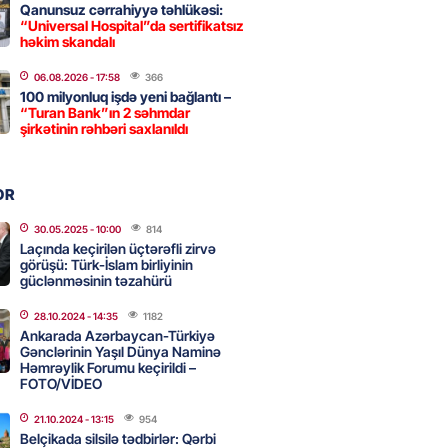
Qanunsuz cərrahiyyə təhlükəsi:
“Universal Hospital”da sertifikatsız
 İlyasova fəhləyə borclu qalıb?
həkim skandalı
2026
- 16:45
247
06.08.2026
- 17:58
366
100 milyonluq işdə yeni bağlantı –
“Turan Bank”ın 2 səhmdar
şirkətinin rəhbəri saxlanıldı
Strateji Müdafiə Sazişi”nin
yəti nədir? -ŞƏRH
2026
- 16:30
152
OR
30.05.2025
- 10:00
814
Laçında keçirilən üçtərəfli zirvə
görüşü: Türk-İslam birliyinin
ya klubuna keçən Kamil
güclənməsinin təzahürü
ul”da oynamaq istəyir
2026
- 16:15
238
28.10.2024
- 14:35
1182
Ankarada Azərbaycan-Türkiyə
Gənclərinin Yaşıl Dünya Naminə
Həmrəylik Forumu keçirildi –
FOTO/VİDEO
 qadın qətlə yetirildi – Şübhəli
 oğludur
21.10.2024
- 13:15
954
Belçikada silsilə tədbirlər: Qərbi
2026
- 16:00
229