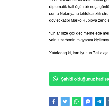
diplomatik həll üçün bir neçə günl
sonra Netanyahu təhlükəsizlik struk
dövlət katibi Marko Rubioya zəng e
“Onlar bizə çox gec mərhələdə məlum
yalnız zərbənin miqyasını kiçiltməy
Xatırladaq ki, İran iyunun 7-si axşa
Şahidi olduğunuz hadisəl