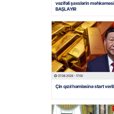
vəzifəli şəxslərin məhkəməs
BAŞLAYIR
07.08.2026
- 17:00
Çin qızıl həmləsinə start veri