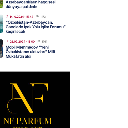
Azərbaycanlıların haqq səsi
dünyaya çatdırılır
14.10.2024
- 15:44
1173
də 37,6 milyon, Rusiyada 16,7
“Özbəkistan-Azərbaycan:
– Azərbaycanlıların yemək
Gənclərin İpək Yolu İqlim Forumu”
i
keçiriləcək
2026
- 15:45
160
02.02.2024
- 13:00
1761
Mobil Məmmədov “Yeni
Özbəkistanın ulduzları” Milli
Mükafatın aldı
yada yeni səfirimiz kimdir? –
2026
- 15:30
166
, Səudiyyə Ərəbistanı və
an arasında Məkkə müdafiə
imzalanıb
2026
- 15:15
143