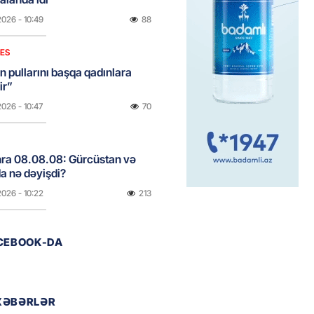
2026
- 10:49
88
NES
n pullarını başqa qadınlara
ir”
2026
- 10:47
70
onra 08.08.08: Gürcüstan və
a nə dəyişdi?
2026
- 10:22
213
ACEBOOK-DA
ı qızın nişanında mediaya hücum
 — VİDEO
2026
- 09:20
83
XƏBƏRLƏR