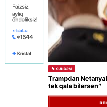
GÜNDƏM
Trampdan Netanyahu
tək qala bilərsən”