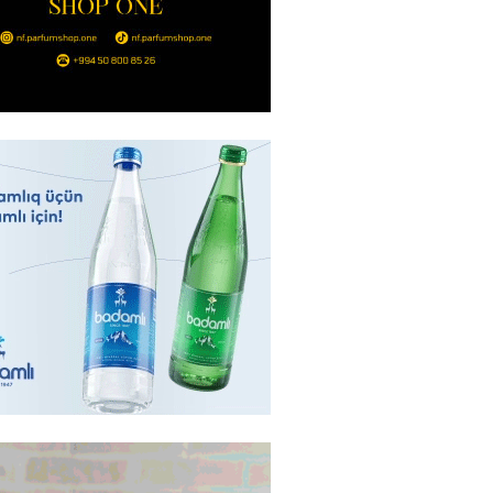
Ukraynaya bu silahı verməkdən
etdi: ABŞ-ın özünün bu raketlərə
ı var
2026
- 15:00
156
bolçu İran millisindən İMTİNA
u ölkəni seçdilər
2026
- 14:45
159
canda sabah 39 dərəcə isti
2026
- 14:30
153
 Biznes-dən mikro biznes
nə 5%-dək endirim