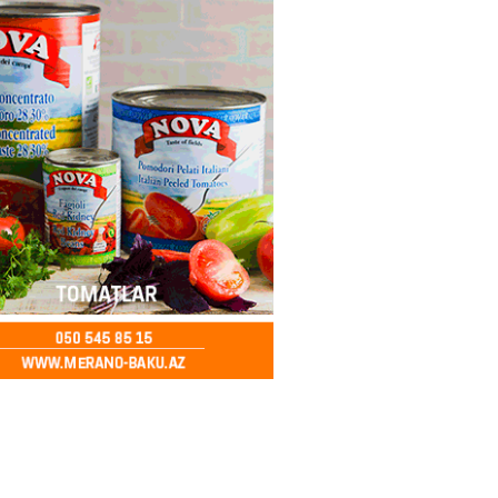
2026
- 14:28
153
ıtda avtomobil qaçıran və
kdə mobil telefon oğurlayan
 saxlanılıb
2026
- 14:15
156
 karta istədiyiniz qədər
 edə bilərsiniz – VİDEO
2026
- 14:00
154
in avtomobildə Paşinyana nə
2026
- 13:45
148