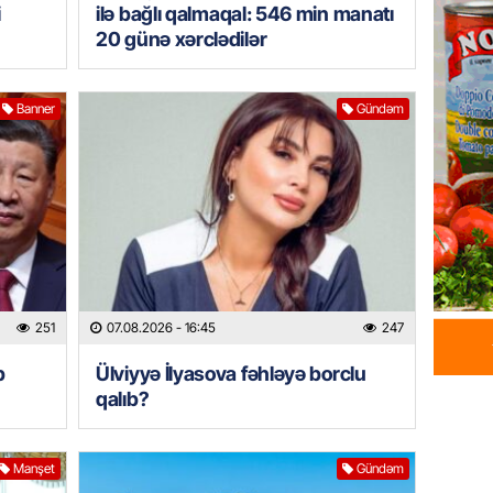
i
ilə bağlı qalmaqal: 546 min manatı
07.08.
20 günə xərclədilər
HADISƏ
Sumqay
Banner
Gündəm
çimərli
şəxslər
07.08.
GÜNDƏM
Kartdan
köçürmə
07.08.
251
07.08.2026
- 16:45
247
b
Ülviyyə İlyasova fəhləyə borclu
MANŞET
qalıb?
Mişust
deyib?
07.08.
Manşet
Gündəm