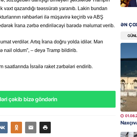
şəxslə
ük vaxt qazandığı təəssüratı yaranıb. Lakin bundan
07.08.
turlarının rəhbərləri ilə müşavirə keçirib və ABŞ
ƏN ÇO
dərək İrana zərbə endiriləcəyi barədə məlumat verib.
DÜNYA
Ad günü
GÜN
general
at verdilər. Artıq İrana doğru yolda idilər. Mən
07.08.
ə nail oldum”, – deyə Tramp bildirib.
ÖZƏL
m saatlarında İsrailə raket zərbələri endirib.
95 yaşl
bağlı q
günə xə
07.08.
əri çəkib bizə göndərin
BANNER
01.08.
Çin qız
Naxçıva
07.08.