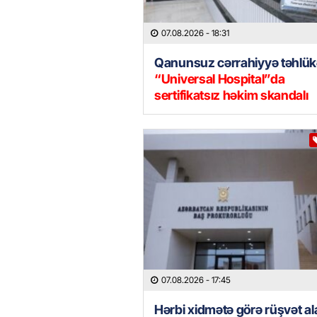
07.08.2026
- 18:31
Qanunsuz cərrahiyyə təhlük
“Universal Hospital”da
sertifikatsız həkim skandalı
07.08.2026
- 17:45
Hərbi xidmətə görə rüşvət al