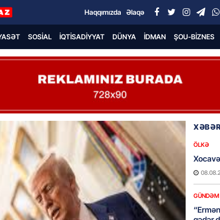
Haqqımızda
Əlaqə
YASƏT
SOSIAL
İQTISADIYYAT
DÜNYA
İDMAN
ŞOU-BIZNES
XƏBƏR
ÖLKƏ
Xocavə
08.08.
GÜNDƏM
“Erməni
qədər d