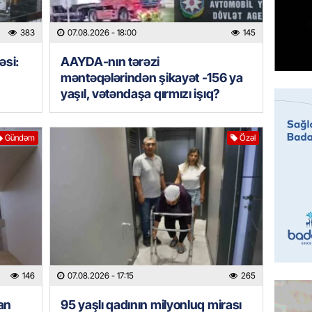
ÖZƏL
Tramp 
383
07.08.2026
- 18:00
145
imtina 
ehtiyac
əsi:
AAYDA-nın tərəzi
07.08.
məntəqələrindən şikayət -156 ya
yaşıl, vətəndaşa qırmızı işıq?
ÖZƏL
İki fut
ETDİ:
B
Gündəm
Özəl
07.08.
GÜNDƏM
Azərbay
olacaq
07.08.
REKLAM
146
07.08.2026
- 17:15
265
Birbank
an
95 yaşlı qadının milyonluq mirası
krediti