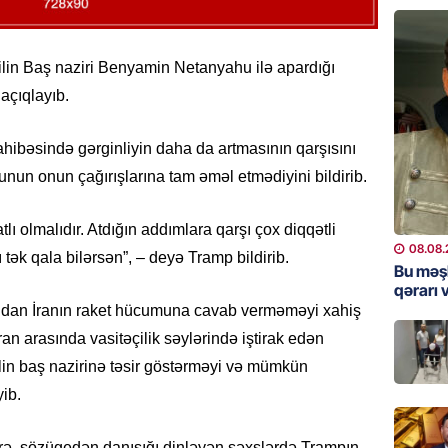
Bu məşh
qərarı v
lin Baş naziri Benyamin Netanyahu ilə apardığı
08.08.
 açıqlayıb.
GÜNDƏM
hibəsində gərginliyin daha da artmasının qarşısını
Qanuns
“Univer
unun onun çağırışlarına tam əməl etmədiyini bildirib.
həkim 
07.08.
ı olmalıdır. Atdığın addımlara qarşı çox diqqətli
08.08.
ı tək qala bilərsən”, – deyə Tramp bildirib.
MANŞET
Bu məş
qərarı v
AAYDA-
udan İranın raket hücumuna cavab verməməyi xahiş
şikayət
işıq?
an arasında vasitəçilik səylərində iştirak edən
07.08.
lin baş nazirinə təsir göstərməyi və mümkün
ib.
GÜNDƏM
Hərbi x
rə, sözügedən danışığı dinləyən şəxslərdə Trampın