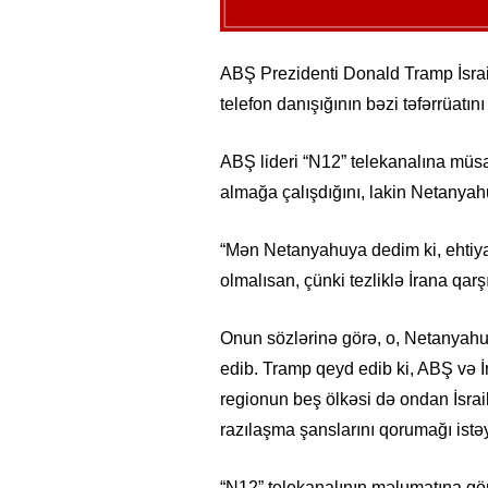
ABŞ Prezidenti Donald Tramp İsrai
telefon danışığının bəzi təfərrüatını
ABŞ lideri “N12” telekanalına müsa
almağa çalışdığını, lakin Netanyah
“Mən Netanyahuya dedim ki, ehtiyatl
olmalısan, çünki tezliklə İrana qarş
Onun sözlərinə görə, o, Netanyah
edib. Tramp qeyd edib ki, ABŞ və İr
regionun beş ölkəsi də ondan İsrai
razılaşma şanslarını qorumağı istəy
“N12” telekanalının məlumatına gö