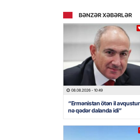
BƏNZƏR XƏBƏRLƏR
08.08.2026
- 10:49
“Ermənistan ötən il avqustu
nə qədər dalanda idi”