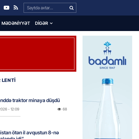
Search…
MƏDƏNIYYƏT
DIGƏR
 LENTİ
nddə traktor minaya düşdü
2026
- 12:09
68
stan ötən il avqustun 8-nə
alanda idi”