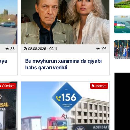
GÜNDƏM
Türkiyə
milyon 
xərclər
07.08.
83
08.08.2026
- 09:11
106
GÜNDƏM
iaya
Bu məşhurun xanımına da qiyabi
Malayzi
Dosye
həbs qərarı verildi
07.08.
Gündəm
Manşet
MANŞET
Türkiyə
Pakist
sazişi 
07.08.