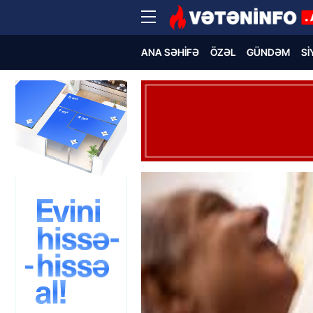
ANA SƏHIFƏ
ÖZƏL
GÜNDƏM
SI