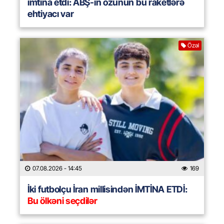
imtina etdi: ABŞ-ın özünün bu raketlərə
ehtiyacı var
Özəl
07.08.2026
- 14:45
169
İki futbolçu İran millisindən İMTİNA ETDİ:
Bu ölkəni seçdilər