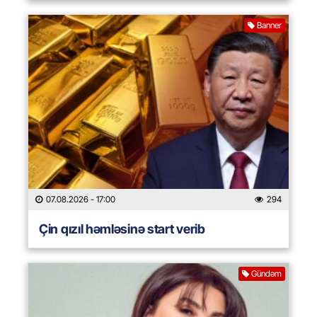
Banner
07.08.2026
- 17:00
294
Çin qızıl həmləsinə start verib
Gündəm