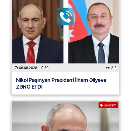
08.08.2026
- 12:59
212
Nikol Paşinyan Prezident İlham Əliyevə
ZƏNG ETDİ
Gündəm