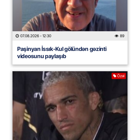
07.08.2026
- 12:30
89
Paşinyan İssık-Kul gölündən gəzinti
videosunu paylaşıb
Özəl