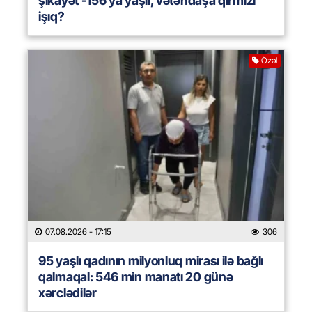
şikayət -156 ya yaşıl, vətəndaşa qırmızı
işıq?
Özəl
07.08.2026
- 17:15
306
95 yaşlı qadının milyonluq mirası ilə bağlı
qalmaqal: 546 min manatı 20 günə
xərclədilər