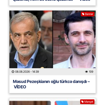
Banner
08.08.2026
- 14:39
109
Məsud Pezeşkianın oğlu türkcə danışdı –
VİDEO
Manşet