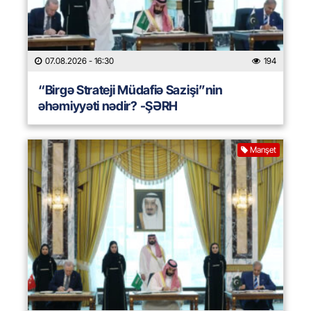
07.08.2026
- 16:30
194
“Birgə Strateji Müdafiə Sazişi”nin
əhəmiyyəti nədir? -ŞƏRH
Manşet