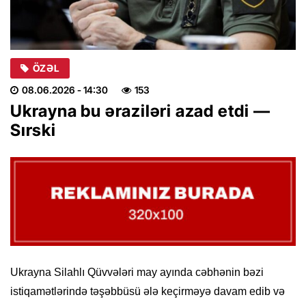
ÖZƏL
08.06.2026
- 14:30
153
Ukrayna bu əraziləri azad etdi —
Sırski
Ukrayna Silahlı Qüvvələri may ayında cəbhənin bəzi
istiqamətlərində təşəbbüsü ələ keçirməyə davam edib və