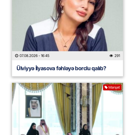
07.08.2026
- 16:45
291
Ülviyyə İlyasova fəhləyə borclu qalıb?
Manşet