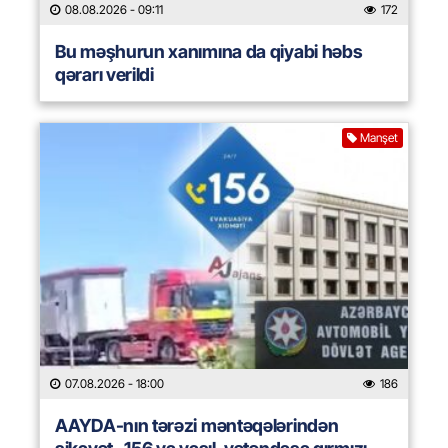
08.08.2026
- 09:11
172
Bu məşhurun xanımına da qiyabi həbs
qərarı verildi
Manşet
07.08.2026
- 18:00
186
AAYDA-nın tərəzi məntəqələrindən