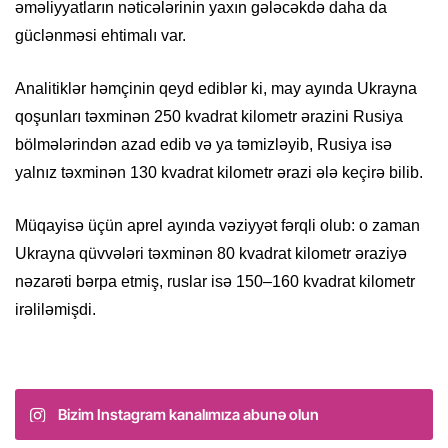
əməliyyatların nəticələrinin yaxın gələcəkdə daha da
güclənməsi ehtimalı var.
Analitiklər həmçinin qeyd ediblər ki, may ayında Ukrayna
qoşunları təxminən 250 kvadrat kilometr ərazini Rusiya
bölmələrindən azad edib və ya təmizləyib, Rusiya isə
yalnız təxminən 130 kvadrat kilometr ərazi ələ keçirə bilib.
Müqayisə üçün aprel ayında vəziyyət fərqli olub: o zaman
Ukrayna qüvvələri təxminən 80 kvadrat kilometr əraziyə
nəzarəti bərpa etmiş, ruslar isə 150–160 kvadrat kilometr
irəliləmişdi.
Bizim Instagram kanalımıza abunə olun