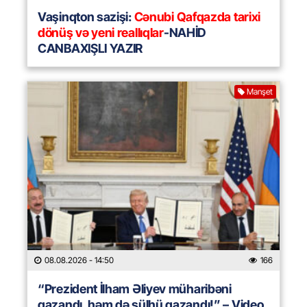
Vaşinqton sazişi:
Cənubi Qafqazda tarixi
dönüş və yeni reallıqlar
-NAHİD
CANBAXIŞLI YAZIR
Manşet
08.08.2026
- 14:50
166
“Prezident İlham Əliyev müharibəni
qazandı, həm də sülhü qazandı!” – Video