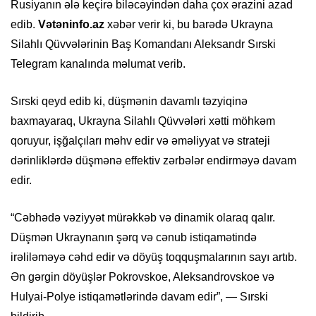
Rusiyanın ələ keçirə biləcəyindən daha çox ərazini azad
edib.
Vətəninfo.az
xəbər verir ki, bu barədə Ukrayna
Silahlı Qüvvələrinin Baş Komandanı Aleksandr Sırski
Telegram kanalında məlumat verib.
Sırski qeyd edib ki, düşmənin davamlı təzyiqinə
baxmayaraq, Ukrayna Silahlı Qüvvələri xətti möhkəm
qoruyur, işğalçıları məhv edir və əməliyyat və strateji
dərinliklərdə düşmənə effektiv zərbələr endirməyə davam
edir.
“Cəbhədə vəziyyət mürəkkəb və dinamik olaraq qalır.
Düşmən Ukraynanın şərq və cənub istiqamətində
irəliləməyə cəhd edir və döyüş toqquşmalarının sayı artıb.
Ən gərgin döyüşlər Pokrovskoe, Aleksandrovskoe və
Hulyai-Polye istiqamətlərində davam edir”, — Sırski