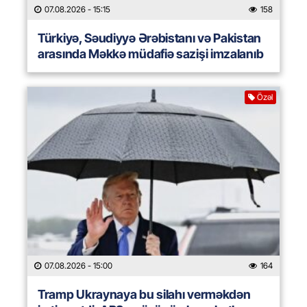
07.08.2026
- 15:15
158
Türkiyə, Səudiyyə Ərəbistanı və Pakistan
arasında Məkkə müdafiə sazişi imzalanıb
Özəl
07.08.2026
- 15:00
164
Tramp Ukraynaya bu silahı verməkdən