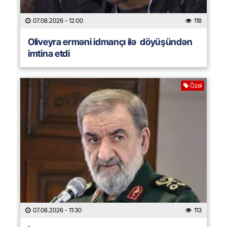
07.08.2026
- 12:00
118
Oliveyra erməni idmançı ilə döyüşündən
imtina etdi
Özəl
07.08.2026
- 11:30
113