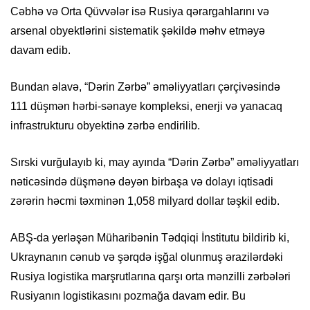
Cəbhə və Orta Qüvvələr isə Rusiya qərargahlarını və
arsenal obyektlərini sistematik şəkildə məhv etməyə
davam edib.
Bundan əlavə, “Dərin Zərbə” əməliyyatları çərçivəsində
111 düşmən hərbi-sənaye kompleksi, enerji və yanacaq
infrastrukturu obyektinə zərbə endirilib.
Sırski vurğulayıb ki, may ayında “Dərin Zərbə” əməliyyatları
nəticəsində düşmənə dəyən birbaşa və dolayı iqtisadi
zərərin həcmi təxminən 1,058 milyard dollar təşkil edib.
ABŞ-da yerləşən Müharibənin Tədqiqi İnstitutu bildirib ki,
Ukraynanın cənub və şərqdə işğal olunmuş ərazilərdəki
Rusiya logistika marşrutlarına qarşı orta mənzilli zərbələri
Rusiyanın logistikasını pozmağa davam edir. Bu