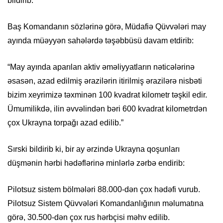
bildirib.
Baş Komandanın sözlərinə görə, Müdafiə Qüvvələri may
ayında müəyyən sahələrdə təşəbbüsü davam etdirib:
“May ayında aparılan aktiv əməliyyatların nəticələrinə
əsasən, azad edilmiş ərazilərin itirilmiş ərazilərə nisbəti
bizim xeyrimizə təxminən 100 kvadrat kilometr təşkil edir.
Ümumilikdə, ilin əvvəlindən bəri 600 kvadrat kilometrdən
çox Ukrayna torpağı azad edilib.”
Sırski bildirib ki, bir ay ərzində Ukrayna qoşunları
düşmənin hərbi hədəflərinə minlərlə zərbə endirib:
Pilotsuz sistem bölmələri 88.000-dən çox hədəfi vurub.
Pilotsuz Sistem Qüvvələri Komandanlığının məlumatına
görə, 30.500-dən çox rus hərbçisi məhv edilib.