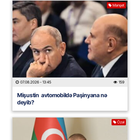
Manşet
07.08.2026
- 13:45
159
Mişustin avtomobildə Paşinyana nə
deyib?
Özəl