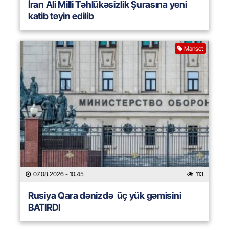
İran Ali Milli Təhlükəsizlik Şurasına yeni
katib təyin edilib
Manşet
07.08.2026
- 10:45
113
Rusiya Qara dənizdə üç yük gəmisini
BATIRDI