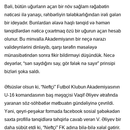
Bəli, bütün uğurların açarı bir növ sağlam rəğabətin
nəticəsi ilə yanaşı, rəhbərliyin tələbkarlığından irəli gələn
bir ideyadır. Bunlardan əlavə haqlı tənqid və həmən
tənqidlərdən nəticə çıxartmaq özü bir uğurun açarı hesab
olunur. Bu minvalla Akademiyanın bir neçə narazı
valideynlərini dinləyib, qarşı tərəfin məsələyə
münasibətindən sonra fikir bildirməyi düşündük. Necə
deyərlər, “sən saydığını say, gör fələk nə sayır” prinsipi
bizləri şoka saldı.
Əfsüslər olsun ki, “Neftçi” Futbol Klubun Akademiyasının
U-16 komandasının baş məşqçisi Vaqif Əliyev ətrafında
yaranan söz-söhbətlər mətbuatın gündəliyinə çevrildi.
Yəni, qeyri-peşəkar formada facebook sosial şəbəkədən
saxta profillə tənqidlərə təhqirlə cavab verən V. Əliyev bir
daha sübüt etdi ki, “Neftçi” FK adına bilə-bilə xələl gətirir.