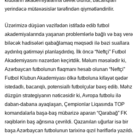
klubların akademiyalarına dəvət olunur, bacarıqları
yerindəcə mütəxəsislər tərəfindən qiymətləndirilir.
Üzərimizə düşüən vəzifədən istifadə edib futbol
akademiyalarında yaşanan problemlərlə bağlı və baş verə
biləcək hadisələri qabağlamaq məqsədi ilə bəzi suallara
aydınlıq gətirməyi planlaşdırdıq. İlk öncə “Neftçi” Futbol
Akademiyasını nəzərdən keçirtdik. Məlum məsələdir ki,
Azərbaycan futbolunun flaqmanı hesab olunan “Neftçi”
Futbol Klubun Akademiyası ölkə futboluna kifayət qədər
istedadlı, bacarıqlı, potensiallı futbolçular bəxş edib. Məhz
düzgün strategiyanın nəticəsidir ki, Avropa futbolu ilə
daban-dabana ayaqlaşan, Çempionlar Liqasında TOP
komandalarla başa-baş mübarizə aparan “Qarabağ” FK
rəqiblərin baş ağrısına çevrildi. Qazanılan uğurlar isə bir
başa Azərbaycan futbolunun tarixinə qızıl həriflərlə yazıldı.