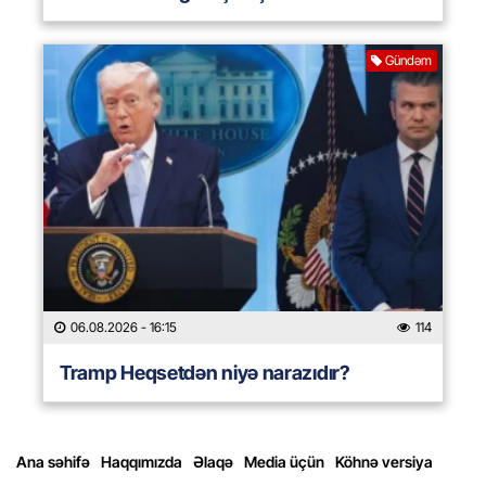
Gündəm
06.08.2026
- 16:15
114
Tramp Heqsetdən niyə narazıdır?
Ana səhifə
Haqqımızda
Əlaqə
Media üçün
Köhnə versiya