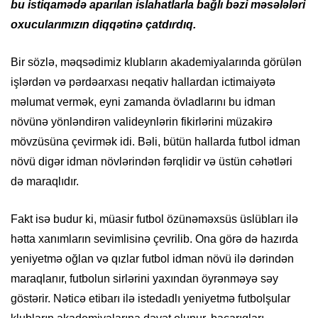
bu istiqamədə aparılan islahatlarla bağlı bəzi məsələləri
oxucularımızın diqqətinə çatdırdıq.
Bir sözlə, məqsədimiz klubların akademiyalarında görülən
işlərdən və pərdəarxası neqativ hallardan ictimaiyətə
məlumat vermək, eyni zamanda övladlarını bu idman
növünə yönləndirən valideynlərin fikirlərini müzakirə
mövzüsüna çevirmək idi. Bəli, bütün hallarda futbol idman
növü digər idman növlərindən fərqlidir və üstün cəhətləri
də maraqlıdır.
Fakt isə budur ki, müasir futbol özünəməxsüs üslübları ilə
hətta xanımların sevimlisinə çevrilib. Ona görə də hazırda
yeniyetmə oğlan və qızlar futbol idman növü ilə dərindən
maraqlanır, futbolun sirlərini yaxından öyrənməyə səy
göstərir. Nəticə etibarı ilə istedadlı yeniyetmə futbolşular