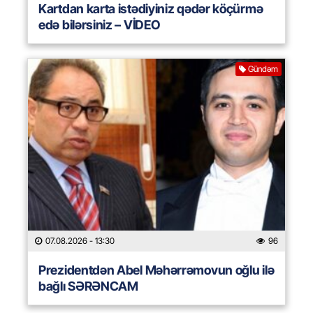
Kartdan karta istədiyiniz qədər köçürmə
edə bilərsiniz – VİDEO
Gündəm
07.08.2026
- 13:30
96
Prezidentdən Abel Məhərrəmovun oğlu ilə
bağlı SƏRƏNCAM