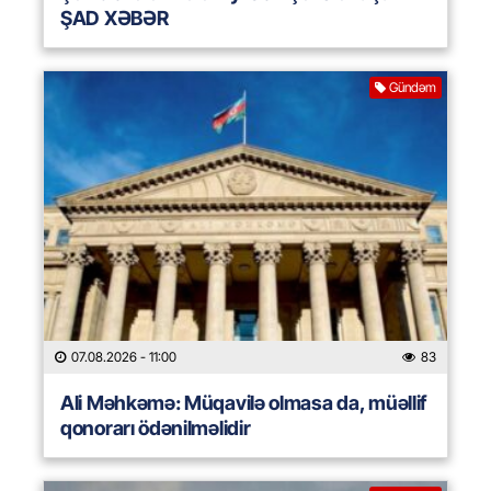
ŞAD XƏBƏR
Gündəm
07.08.2026
- 11:00
83
Ali Məhkəmə: Müqavilə olmasa da, müəllif
qonorarı ödənilməlidir