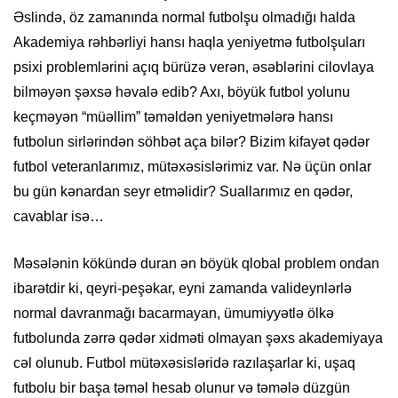
Əslində, öz zamanında normal futbolşu olmadığı halda
Akademiya rəhbərliyi hansı haqla yeniyetmə futbolşuları
psixi problemlərini açıq bürüzə verən, əsəblərini cilovlaya
bilməyən şəxsə həvalə edib? Axı, böyük futbol yolunu
keçməyən “müəllim” təməldən yeniyetmələrə hansı
futbolun sirlərindən söhbət aça bilər? Bizim kifayət qədər
futbol veteranlarımız, mütəxəsislərimiz var. Nə üçün onlar
bu gün kənardan seyr etməlidir? Suallarımız en qədər,
cavablar isə…
Məsələnin kökündə duran ən böyük qlobal problem ondan
ibarətdir ki, qeyri-peşəkar, eyni zamanda valideynlərlə
normal davranmağı bacarmayan, ümumiyyətlə ölkə
futbolunda zərrə qədər xidməti olmayan şəxs akademiyaya
cəl olunub. Futbol mütəxəsisləridə razılaşarlar ki, uşaq
futbolu bir başa təməl hesab olunur və təmələ düzgün