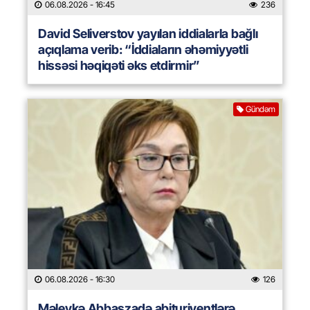
06.08.2026
- 16:45
236
David Seliverstov yayılan iddialarla bağlı
açıqlama verib: “İddiaların əhəmiyyətli
hissəsi həqiqəti əks etdirmir”
Gündəm
06.08.2026
- 16:30
126
Məleykə Abbaszadə abituriyentlərə