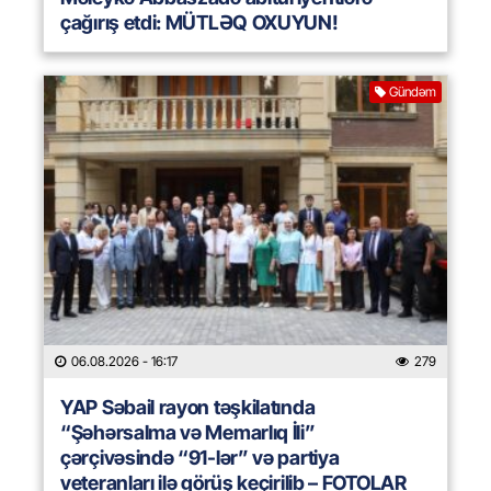
çağırış etdi: MÜTLƏQ OXUYUN!
Gündəm
06.08.2026
- 16:17
279
YAP Səbail rayon təşkilatında
“Şəhərsalma və Memarlıq İli”
çərçivəsində “91-lər” və partiya
veteranları ilə görüş keçirilib – FOTOLAR