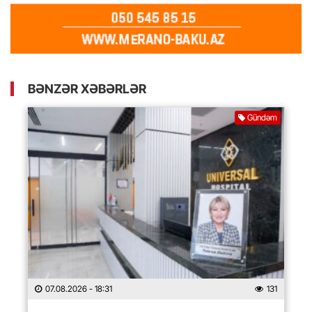
BƏNZƏR XƏBƏRLƏR
Gündəm
07.08.2026
- 18:31
131