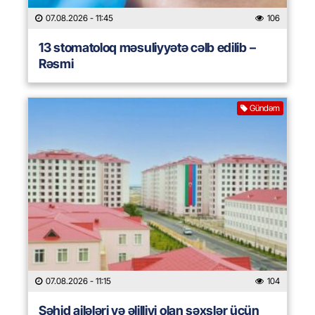
07.08.2026
- 11:45
106
13 stomatoloq məsuliyyətə cəlb edilib –
Rəsmi
Gündəm
07.08.2026
- 11:15
104
Şəhid ailələri və əlilliyi olan şəxslər üçün