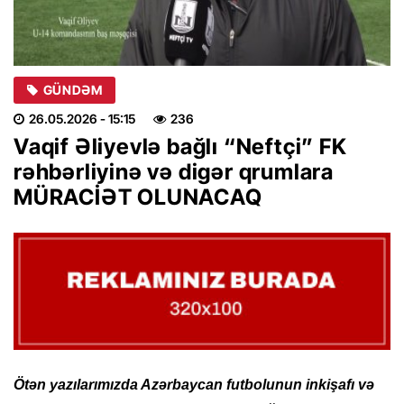
GÜNDƏM
26.05.2026
- 15:15
236
Vaqif Əliyevlə bağlı “Neftçi” FK
rəhbərliyinə və digər qrumlara
MÜRACİƏT OLUNACAQ
Ötən yazılarımızda Azərbaycan futbolunun inkişafı və