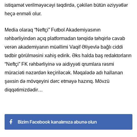
istiqamət verilməyəcəyi təqdirdə, çəkilən bütün əziyyətlər
heçə enməli olur.
Media olaraq “Neftçi” Futbol Akademiyasının
rəhbərliyindən açıq platformadan tənqidə təhqirlə cavab
verən akademiyanın müəllimi Vaqif Əliyevlə bağlı ciddi
tədbir görülməsini xahiş edirik. Əks halda baş redaktorların
“Neftçi” FK rəhbərliyinə və aidiyyəti qrumlara rəsmi
müraciəti nəzərdən keçiriləcək. Məqalədə adı hallanan
şəxsin də mövqeyini dərc etməyə hazırıq. Mövzü
diqqətimizdədir…
Bizim Facebook kanalımıza abunə olun