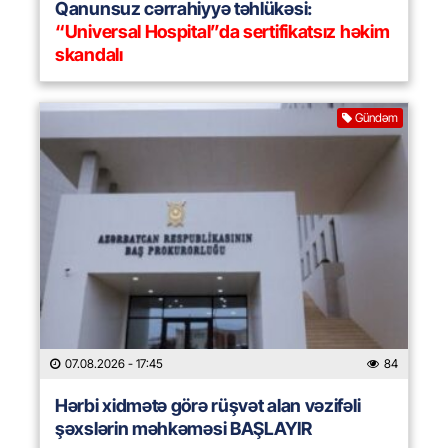
Qanunsuz cərrahiyyə təhlükəsi:
“Universal Hospital”da sertifikatsız həkim
skandalı
Gündəm
07.08.2026
- 17:45
84
Hərbi xidmətə görə rüşvət alan vəzifəli
şəxslərin məhkəməsi BAŞLAYIR