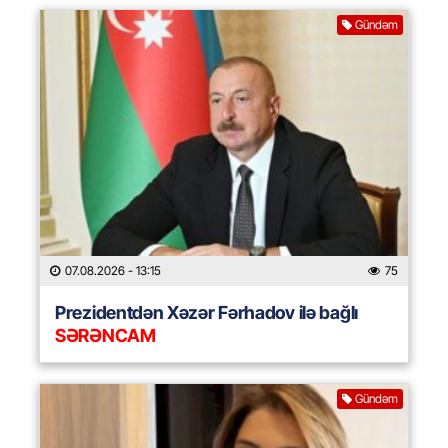
Gündəm
07.08.2026
- 13:15
75
Prezidentdən Xəzər Fərhadov ilə bağlı
SƏRƏNCAM
Gündəm