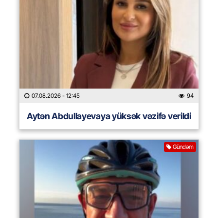
07.08.2026
- 12:45
94
Aytən Abdullayevaya yüksək vəzifə verildi
Gündəm