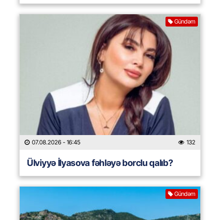
Gündəm
07.08.2026
- 16:45
132
Ülviyyə İlyasova fəhləyə borclu qalıb?
Gündəm