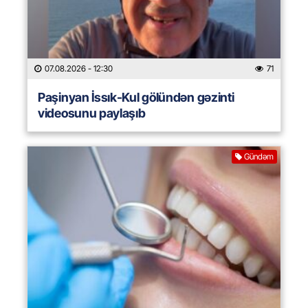
07.08.2026
- 12:30
71
Paşinyan İssık-Kul gölündən gəzinti
videosunu paylaşıb
Gündəm