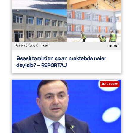
06.08.2026
- 17:15
141
Əsaslı təmirdən çıxan məktəbdə nələr
dəyişib? – REPORTAJ
Gündəm