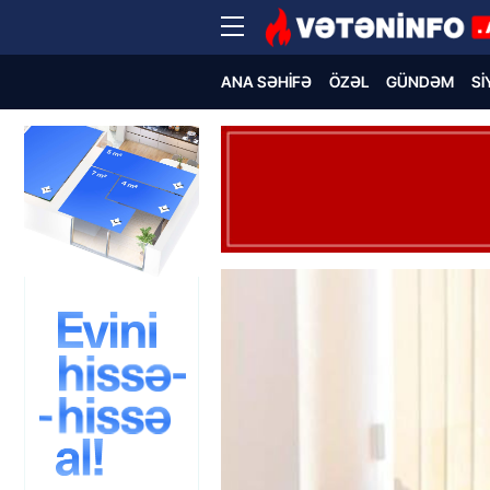
ANA SƏHIFƏ
ÖZƏL
GÜNDƏM
SI