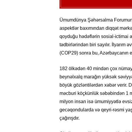
Ümumdünya Şəhərsalma Forumunun 
aspektlər baxımından diqqət mərkə
qoyduğu hədəflərin sosial-ictimai
tədbirlərindən biri sayılır. İlyarım
(COP29) sonra bu, Azərbaycanın ev s
182 ölkədən 40 mindən çox nümay
beynəlxalq marağın yüksək səviyyəs
böyük gözləntilərdən xəbər verir. 
məcburi köçkünlük səbəbindən 1 mi
milyon insan isə ümumiyyətlə evsiz
gecəqondularda və qeyri-rəsmi yaş
çağırışdır.