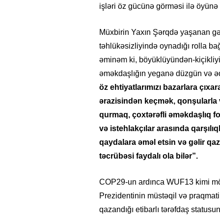
işləri öz gücünə görməsi ilə öyünə b
Müxbirin Yaxın Şərqdə yaşanan gər
təhlükəsizliyində oynadığı rolla ba
əminəm ki, böyüklüyündən-kiçikliyin
əməkdaşlığın yeganə düzgün və ədal
öz ehtiyatlarımızı bazarlara çıxa
ərazisindən keçmək, qonşularla 
qurmaq, çoxtərəfli əməkdaşlıq for
və istehlakçılar arasında qarşılıq
qaydalara əməl etsin və gəlir q
təcrübəsi faydalı ola bilər”.
COP29-un ardınca WUF13 kimi mötə
Prezidentinin müstəqil və praqmatik
qazandığı etibarlı tərəfdaş status