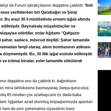
imzala
liyi də Forum iştirakçılarının diqqətinə çatdırdı: “
İndi
07.08.
əsas vəzifələrdən biri Qarabağın və Şərqi
 Bu ərazi 30 il müddətində erməni işğalı altında
MANŞET
Bu ölkə
 edilmişdir. Beynəlxalq müşahidəçilər və
BAŞLA
 müqayisə edirdilər, onlar Ağdamı “Qafqazın
07.08.
ki şəhər, sadəcə, mövcud deyildi. Şəhər tamamilə
rosimadan fərqli olaraq, atom bombasının atılması
GÜNDƏM
 düşməmişdir. Bu, 30 illik işğal ərzində edilmişdir
Azərbay
r və ictimai binalar, evlər tamamilə sökülərək
07.08.
BANNER
nın diqqətinə onu da çatdırdı ki, dağıntıların
ABŞ Hö
verilmə
an mina təhlükəsinə baxmayaraq, bərpa-quruculuq
 artıq 85 mindən çox azərbaycanlı öz dədə-baba
07.08.
stərir. İşğaldan azad olunmuş torpaqlarımızda aparılan
MANŞET
ri həm də yeni şəhərsalma siyasətinin bariz