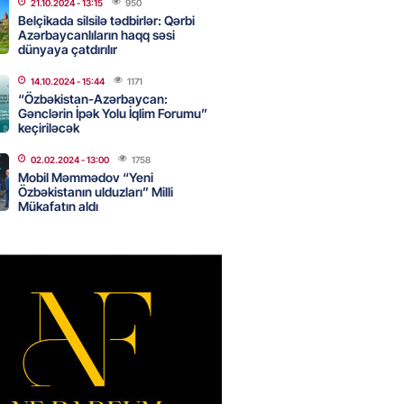
yacaqlar
21.10.2024
- 13:15
950
Belçikada silsilə tədbirlər: Qərbi
2026
- 10:15
85
Azərbaycanlıların haqq səsi
dünyaya çatdırılır
14.10.2024
- 15:44
1171
də uçan taksilər fəaliyyətə
“Özbəkistan-Azərbaycan:
DI
Gənclərin İpək Yolu İqlim Forumu”
keçiriləcək
2026
- 10:00
78
02.02.2024
- 13:00
1758
Mobil Məmmədov “Yeni
Özbəkistanın ulduzları” Milli
Mükafatın aldı
can nefti 93 dollara satılır
2026
- 09:45
91
rmüz boğazında nəzarətin İrana
sini rədd edib
2026
- 09:30
102