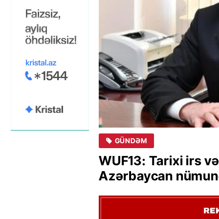
GÜNDƏM
WUF13: Tarixi irs v
Azərbaycan nümun