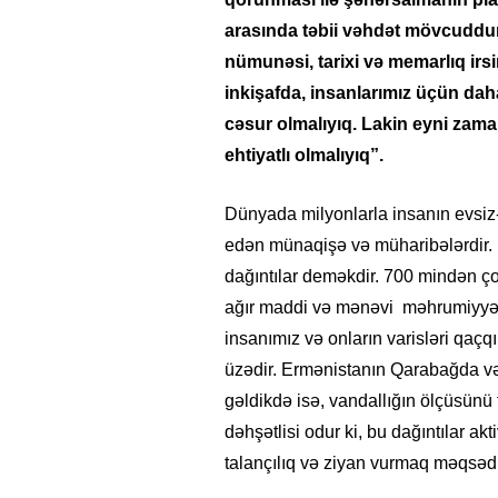
arasında təbii vəhdət mövcuddur.
nümunəsi, tarixi və memarlıq i
inkişafda, insanlarımız üçün da
cəsur olmalıyıq. Lakin eyni zama
ehtiyatlı olmalıyıq”.
Dünyada milyonlarla insanın evsiz
edən münaqişə və müharibələrdir. M
dağıntılar deməkdir. 700 mindən ç
ağır maddi və mənəvi məhrumiyyət
insanımız və onların varisləri qaçq
üzədir. Ermənistanın Qarabağda və
gəldikdə isə, vandallığın ölçüsünü
dəhşətlisi odur ki, bu dağıntılar ak
talançılıq və ziyan vurmaq məqsədi