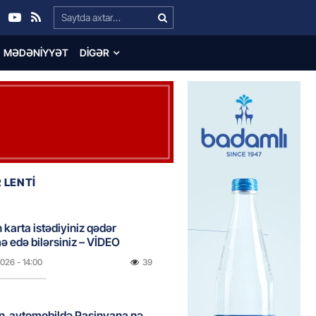
Search…
MƏDƏNIYYƏT
DIGƏR
 LENTİ
 karta istədiyiniz qədər
 edə bilərsiniz – VİDEO
2026
- 14:00
39
in avtomobildə Paşinyana nə