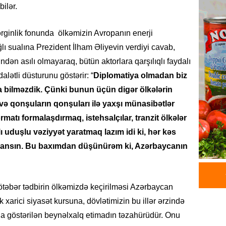
ilər.
06.08.
ginlik fonunda ölkəmizin Avropanın enerji
GÜNDƏM
ğlı sualına Prezident İlham Əliyevin verdiyi cavab,
Əsaslı 
dəyişi
dən asılı olmayaraq, bütün aktorlara qarşılıqlı faydalı
06.08.
ətli düsturunu göstərir: “
Diplomatiya olmadan biz
ra bilməzdik. Çünki bunun üçün digər ölkələrin
GÜNDƏM
və qonşuların qonşuları ilə yaxşı münasibətlər
Preziden
matı formalaşdırmaq, istehsalçılar, tranzit ölkələr
etdiyi 
DOSYE
lı uduşlu vəziyyət yaratmaq lazım idi ki, hər kəs
azansın. Bu baxımdan düşünürəm ki, Azərbaycanın
06.08.
GÜNDƏM
David S
bər tədbirin ölkəmizdə keçirilməsi Azərbaycan
bağlı a
 xarici siyasət kursuna, dövlətimizin bu illər ərzində
əhəmiyy
etdirmi
una göstərilən beynəlxalq etimadın təzahürüdür. Onu