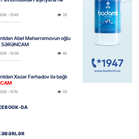
2026
- 13:45
33
entdən Abel Məhərrəmovun oğlu
ğlı SƏRƏNCAM
2026
- 13:30
42
ntdən Xəzər Fərhadov ilə bağlı
NCAM
2026
- 13:15
33
ACEBOOK-DA
ycanda Media və Yayım Şurası
dı
2026
- 13:00
38
XƏBƏRLƏR