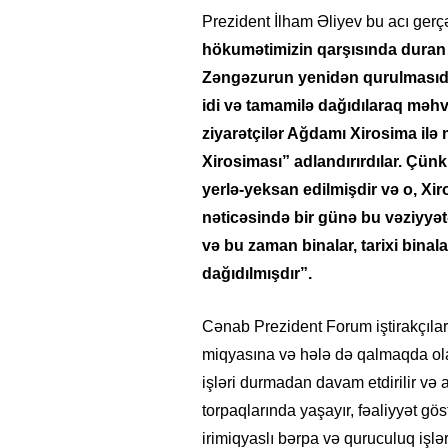
Prezident İlham Əliyev bu acı gerçək
hökumətimizin qarşısında duran 
Zəngəzurun yenidən qurulmasıdır.
idi və tamamilə dağıdılaraq məhv
ziyarətçilər Ağdamı Xirosima ilə
Xirosiması” adlandırırdılar. Çün
yerlə-yeksan edilmişdir və o, Xi
nəticəsində bir günə bu vəziyyətə
və bu zaman binalar, tarixi binala
dağıdılmışdır”.
Cənab Prezident Forum iştirakçıları
miqyasına və hələ də qalmaqda ol
işləri durmadan davam etdirilir və
torpaqlarında yaşayır, fəaliyyət gö
irimiqyaslı bərpa və quruculuq işlə