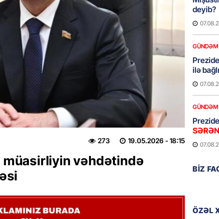
deyib?
07.08.
GÜNDƏM
Prezid
ilə ba
07.08.
GÜNDƏM
Prezide
SƏRƏ
273
19.05.2026
- 18:15
07.08.
ə müasirliyin vəhdətində
ÖZƏL
BIZ F
əsi
Azərba
yaradıl
07.08.
ÖZƏL 