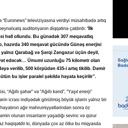
Alimdə
dənizin
06.08.
ə “Euronews” televiziyasına verdiyi müsahibədə artıq
 beynəlxalq auditoriyanın diqqətinə çatdırdı: “
İlk
MANŞET
əsi həll ollundu. Bu günədək 307 meqavatlıq
“Kartla
qanuns
lib, hazırda 340 meqavat gücündə Günəş enerjisi
SƏRT 
cm yalnız Qarabağ və Şərqi Zəngəzur üçün deyil,
06.08.
fayət edəcək… Ümumi uzunluğu 75 kilometr olan
adəyə verilib, 500 körpüdən 435-i artıq tikilib. Dəmir
MANŞET
ütün bu işlər paralel şəkildə həyata keçirilir”.
100 mil
“Turan 
rəhbəri
i, “Ağıllı şəhər” və “Ağıllı kənd”, “Yaşıl enerji”
06.08.
rin icrası indiyədək görülmüş böyük işlərin yalnız bir
k həyatının ağır məhrumiyyətlərindən sonra öz
SOSIAL
 təmin olunan insanların yaşadığı sevinc və qürur
“Koroğl
az həqiqətdir ki, dünyada çox az ölkə bu miqyasda
toplayı