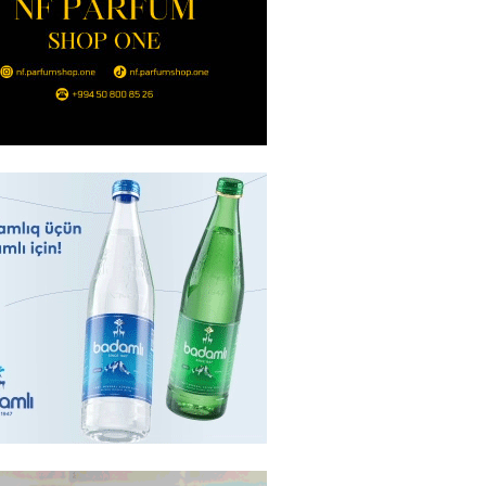
n şok açıqlama: Qara və Azov
də 120 min delfin məhv olub
2026
- 18:19
300
rla bağlı bu qaydalar
uzdur…” – Əkrəm Həsənovdan
REAKSİYA
2026
- 18:11
133
yonluq işdə yeni bağlantı –
Bank”ın 2 səhmdar şirkətinin
 saxlanıldı
2026
- 17:58
292
u”da avtomobillərdən kim pul
r?