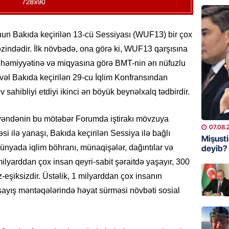
GÜNDƏM
Aytən 
verildi
Bakıda keçirilən 13-cü Sessiyası (WUF13) bir çox
zindədir. İlk növbədə, ona görə ki, WUF13 qarşısına
07.08.
 əhəmiyyətinə və miqyasına görə BMT-nin ən nüfuzlu
GÜNDƏM
 əvvəl Bakıda keçirilən 29-cu İqlim Konfransından
Paşinya
ahibliyi etdiyi ikinci ən böyük beynəlxalq tədbirdir.
videos
07.08.
əndənin bu mötəbər Forumda iştirakı mövzuya
07.08.
i ilə yanaşı, Bakıda keçirilən Sessiya ilə bağlı
HADISƏ
Mişust
deyib?
Dünyada iqlim böhranı, münaqişələr, dağıntılar və
Sabunç
dəyərin
lyarddan çox insan qeyri-sabit şəraitdə yaşayır, 300
şəxs sa
-eşiksizdir. Üstəlik, 1 milyarddan çox insanın
07.08.
ayış məntəqələrində həyat sürməsi növbəti sosial
ÖZƏL
Oliveyr