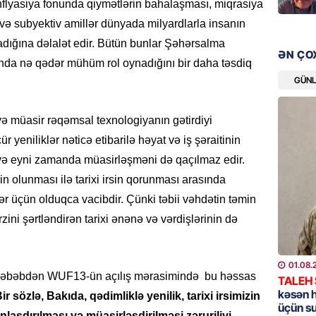
 inflyasiya fonunda qiymətlərin bahalaşması, miqrasiya
döyüşün
 və subyektiv amillər dünyada milyardlarla insanın
07.08.
adığına dəlalət edir. Bütün bunlar Şəhərsalma
ƏN ÇO
GÜNDƏM
tında nə qədər mühüm rol oynadığını bir daha təsdiq
13 stom
GÜN
Rəsmi
07.08.
və müasir rəqəmsal texnologiyanın gətirdiyi
ür yeniliklər nəticə etibarilə həyat və iş şəraitinin
ÖZƏL
 və eyni zamanda müasirləşməni də qaçılmaz edir.
İran Ali
in olunması ilə tarixi irsin qorunması arasında
katib tə
ər üçün olduqca vacibdir. Çünki təbii vəhdətin təmin
07.08.
rzini şərtləndirən tarixi ənənə və vərdişlərinin də
GÜNDƏM
Şəhid ai
01.08.
üçün Ş
n səbəbdən WUF13-ün açılış mərasimində bu həssas
TALEH
07.08.
kəsən 
ir sözlə, Bakıda, qədimliklə yenilik, tarixi irsimizin
üçün s
aşdırılması və müasirləşdirilməsi zəruriliyi