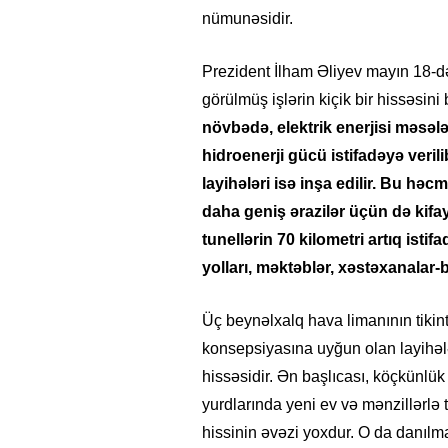
nümunəsidir.
Prezident İlham Əliyev mayın 18-d
görülmüş işlərin kiçik bir hissəsini
növbədə, elektrik enerjisi məsəl
hidroenerji gücü istifadəyə veri
layihələri isə inşa edilir. Bu hə
daha geniş ərazilər üçün də ki
tunellərin 70 kilometri artıq istif
yolları, məktəblər, xəstəxanalar-b
Üç beynəlxalq hava limanının tikintis
konsepsiyasına uyğun olan layihələ
hissəsidir. Ən başlıcası, köçkünlü
yurdlarında yeni ev və mənzillərlə
hissinin əvəzi yoxdur. O da danılm