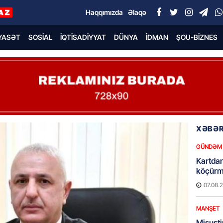
Haqqımızda
Əlaqə
YASƏT
SOSIAL
İQTISADIYYAT
DÜNYA
İDMAN
ŞOU-BIZNES
XƏBƏR
GÜNDƏM
Kartdan
köçürmə
07.08.
MANŞET
Mişust