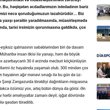
GÜNDƏM
 Bu, həqiqətən əcdadlarımızın istedadının bariz
Ali Mə
rsimizi necə qoruduğumuzun təzahürüdür… Biz
müəllif
ha yaxşı şəraitin yaradılmasında, müasirləşmədə
07.08.
nda, tarixi irsimizin qorunmasına gəldikdə, çox
MANŞET
Rusiya 
BATIRD
-eşiksiz qalmasının səbəblərindən biri də davam
07.08.
üharibə insan itkisi ilə yanaşı, həm də böyük
DİASP
ox azərbaycanlı 30 il ərzində məcburi köçkünlüyün
ÖZƏL
lərini öz həyatında yaşamalı olub. 300 mindən çox
Husilər
ın həyatının ağır mənəvi sınağı ilə bu gün də üz-
Yaralan
 Şərqi Zəngəzurda törətdiyi dağıntıların miqyasına
07.08.
 təkcə özümüz yox, artıq bütün dünya da görür. Ən
ÖZƏL
tiv hərbi əməliyyatlar zamanı deyil, işğal dövründə
Türkiyə
lə qəsdən törədilib.
Pakista