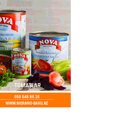
2026
- 17:30
120
təmirdən çıxan məktəbdə nələr
b? – REPORTAJ
2026
- 17:15
137
tin “Şöhrət” ordeni ilə təltif
Bəxtiyar Aslanbəyli kimdir? –
2026
- 17:00
217
eliverstov yayılan iddialarla
çıqlama verib: “İddiaların
ətli hissəsi həqiqəti əks
r”