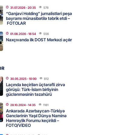
31.07.2026
- 20:35
578
hkəmə: Müqavilə olmasa da,
“Ganjavi Holding” jurnalistləri peşə
 qonorarı ödənilməlidir
bayramı münasibətilə təbrik etdi –
FOTOLAR
2026
- 11:00
65
01.08.2026
- 18:54
556
Naxçıvanda ilk DOST Mərkəzi açılır
Qara dənizdə üç yük gəmisini
I
2026
- 10:45
84
OR
30.05.2025
- 10:00
812
Laçında keçirilən üçtərəfli zirvə
 Səudiyyə Ərəbistanını VURDU:
görüşü: Türk-İslam birliyinin
anlar var
güclənməsinin təzahürü
2026
- 10:30
89
28.10.2024
- 14:35
1181
Ankarada Azərbaycan-Türkiyə
Gənclərinin Yaşıl Dünya Naminə
Həmrəylik Forumu keçirildi –
, Səudiyyə Ərəbistanı və
FOTO/VİDEO
n birgə müdafiə sazişi