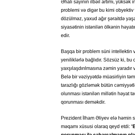
Əhali sayının ilbəil artımı, yüksək
problemi və digər bu kimi obyektiv
dözülməz, yaxud ağır şəraitdə yaş
siyasətinin istənilən ölkənin həya
edir.
Başqa bir problem süni intellektin 
yeniliklərlə bağlıdır. Sözsüz ki, bu c
yaxşılaşdırılmasına zəmin yaradır
Belə bir vəziyyətdə müasirliyin təm
tarazlığı gözləmək bütün cəmiyyətl
olunması istənilən millətin həyat tə
qorunması deməkdir.
Prezident İlham Əliyev elə həmi
məqamı xüsusi olaraq qeyd etdi: “
B
qorunması ilə şəhərsalmanın planl