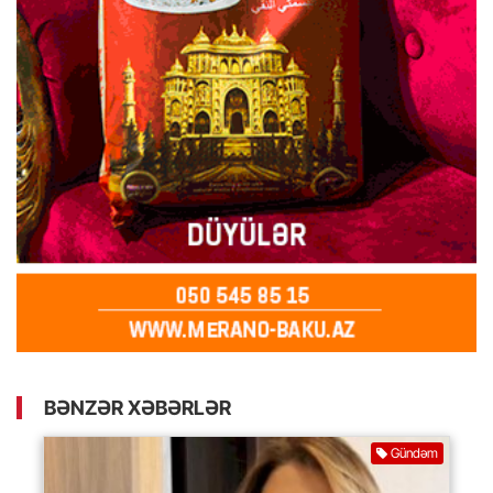
BƏNZƏR XƏBƏRLƏR
Gündəm