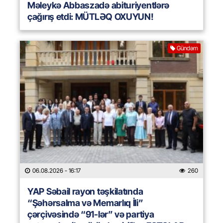
Məleykə Abbaszadə abituriyentlərə
çağırış etdi: MÜTLƏQ OXUYUN!
Gündəm
06.08.2026
- 16:17
260
YAP Səbail rayon təşkilatında
“Şəhərsalma və Memarlıq İli”
çərçivəsində “91-lər” və partiya