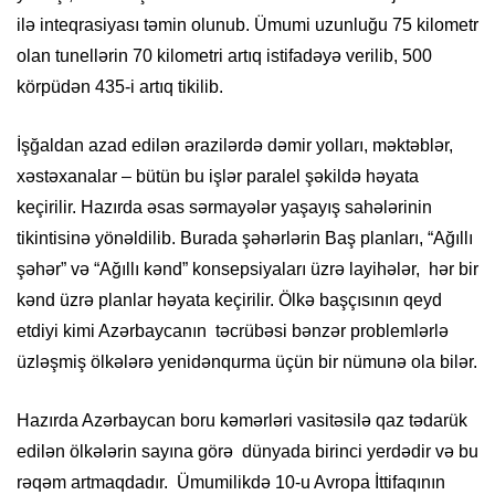
ilə inteqrasiyası təmin olunub. Ümumi uzunluğu 75 kilometr
olan tunellərin 70 kilometri artıq istifadəyə verilib, 500
körpüdən 435-i artıq tikilib.
İşğaldan azad edilən ərazilərdə dəmir yolları, məktəblər,
xəstəxanalar – bütün bu işlər paralel şəkildə həyata
keçirilir. Hazırda əsas sərmayələr yaşayış sahələrinin
tikintisinə yönəldilib. Burada şəhərlərin Baş planları, “Ağıllı
şəhər” və “Ağıllı kənd” konsepsiyaları üzrə layihələr, hər bir
kənd üzrə planlar həyata keçirilir. Ölkə başçısının qeyd
etdiyi kimi Azərbaycanın təcrübəsi bənzər problemlərlə
üzləşmiş ölkələrə yenidənqurma üçün bir nümunə ola bilər.
Hazırda Azərbaycan boru kəmərləri vasitəsilə qaz tədarük
edilən ölkələrin sayına görə dünyada birinci yerdədir və bu
rəqəm artmaqdadır. Ümumilikdə 10-u Avropa İttifaqının