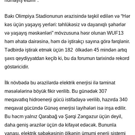
nümayiş etdirir”.
Bakı Olimpiya Stadionunun ərazisində təşkil edilən və “Hər
kəs üçün yaşayış yerləri: təhlükəsiz və dayanıqlı şəhərlər
və yaşayış məskənləri” mövzusuna həsr olunan WUF13
həm əhatə dairəsinə, həm də iştirakçı sayına görə fərqlənir.
Tədbirdə iştirak etmək üçün 182 ölkədən 45 mindən artıq
şəxs qeydiyyatdan keçib ki, bu da forumun tarixində rekord
göstəricidir.
İlk növbədə bu ərazilərdə elektrik enerjisi ilə təminat
məsələlərinə böyük fikir verilib. Bu günədək 307
meqavatlıq hidroenerji gücü istifadəyə verilib, hazırda 340
meqavat gücündə Günəş enerjisi layihələri isə inşa edilir.
Bu həcm yalnız Qarabağ və Şərqi Zəngəzur üçün deyil,
daha geniş ərazilər üçün də kifayət edəcək. Bununla
yanaşı, elektrik şəbəkəsinin ölkənin ümumi enerji sistemi