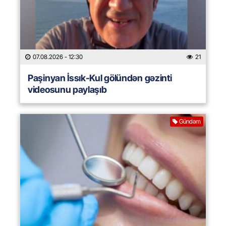
07.08.2026
- 12:30
21
Paşinyan İssık-Kul gölündən gəzinti
videosunu paylaşıb
Gündəm