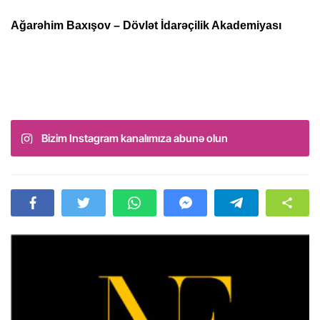
Ağarəhim Baxışov – Dövlət İdarəçilik Akademiyası
Bizim Instagram kanalımıza abunə olun