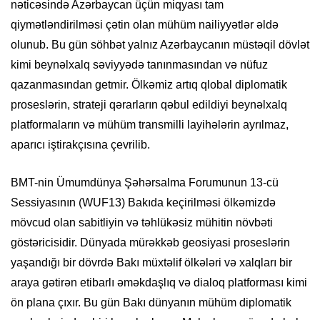
nəticəsində Azərbaycan üçün miqyası tam
qiymətləndirilməsi çətin olan mühüm nailiyyətlər əldə
olunub. Bu gün söhbət yalnız Azərbaycanın müstəqil dövlət
kimi beynəlxalq səviyyədə tanınmasından və nüfuz
qazanmasından getmir. Ölkəmiz artıq qlobal diplomatik
proseslərin, strateji qərarların qəbul edildiyi beynəlxalq
platformaların və mühüm transmilli layihələrin ayrılmaz,
aparıcı iştirakçısına çevrilib.
BMT-nin Ümumdünya Şəhərsalma Forumunun 13-cü
Sessiyasının (WUF13) Bakıda keçirilməsi ölkəmizdə
mövcud olan sabitliyin və təhlükəsiz mühitin növbəti
göstəricisidir. Dünyada mürəkkəb geosiyasi proseslərin
yaşandığı bir dövrdə Bakı müxtəlif ölkələri və xalqları bir
araya gətirən etibarlı əməkdaşlıq və dialoq platforması kimi
ön plana çıxır. Bu gün Bakı dünyanın mühüm diplomatik