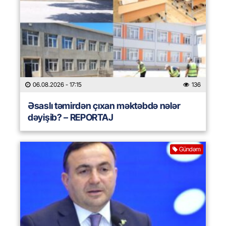
06.08.2026
- 17:15
136
Əsaslı təmirdən çıxan məktəbdə nələr
dəyişib? – REPORTAJ
Gündəm