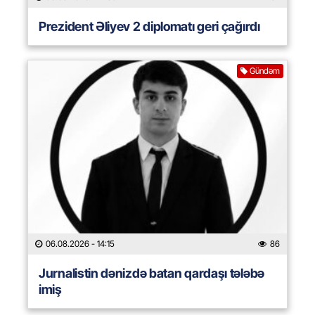
Prezident Əliyev 2 diplomatı geri çağırdı
Gündəm
06.08.2026
- 14:15
86
Jurnalistin dənizdə batan qardaşı tələbə
imiş