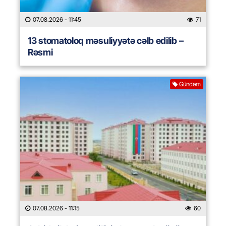
07.08.2026
- 11:45
71
13 stomatoloq məsuliyyətə cəlb edilib –
Rəsmi
Gündəm
07.08.2026
- 11:15
60