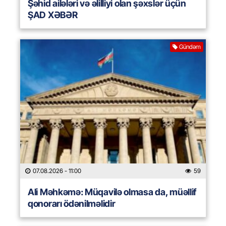
Şəhid ailələri və əlilliyi olan şəxslər üçün
ŞAD XƏBƏR
Gündəm
07.08.2026
- 11:00
59
Ali Məhkəmə: Müqavilə olmasa da, müəllif
qonorarı ödənilməlidir