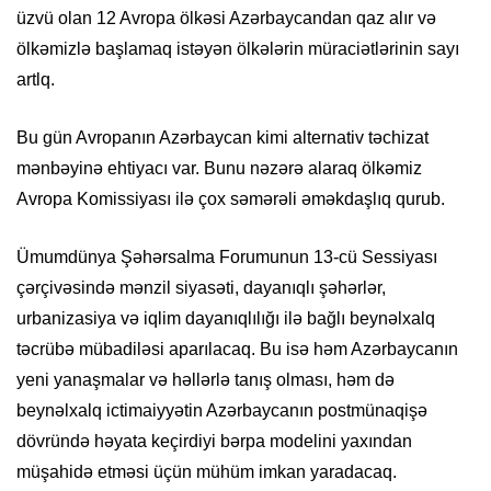
üzvü olan 12 Avropa ölkəsi Azərbaycandan qaz alır və
ölkəmizlə başlamaq istəyən ölkələrin müraciətlərinin sayı
artlq.
Bu gün Avropanın Azərbaycan kimi alternativ təchizat
mənbəyinə ehtiyacı var. Bunu nəzərə alaraq ölkəmiz
Avropa Komissiyası ilə çox səmərəli əməkdaşlıq qurub.
Ümumdünya Şəhərsalma Forumunun 13-cü Sessiyası
çərçivəsində mənzil siyasəti, dayanıqlı şəhərlər,
urbanizasiya və iqlim dayanıqlılığı ilə bağlı beynəlxalq
təcrübə mübadiləsi aparılacaq. Bu isə həm Azərbaycanın
yeni yanaşmalar və həllərlə tanış olması, həm də
beynəlxalq ictimaiyyətin Azərbaycanın postmünaqişə
dövründə həyata keçirdiyi bərpa modelini yaxından
müşahidə etməsi üçün mühüm imkan yaradacaq.