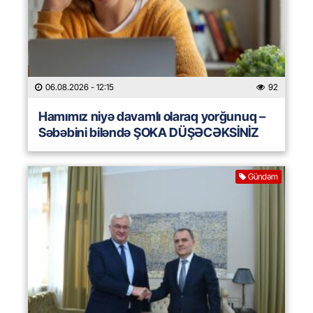
06.08.2026
- 12:15
92
Hamımız niyə davamlı olaraq yorğunuq –
Səbəbini biləndə ŞOKA DÜŞƏCƏKSİNİZ
Gündəm