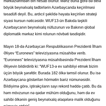
mərkəzlərindən biri hesab olunur. Məhz buna görə də belə
böyük beynəlxalq tədbirlərin Azərbaycanda keçirilməsi
təsadüfi deyil. Bu, ardıcıl şəkildə həyata keçirilən strateji
siyasi kursun nəticəsidir. WUF13-ün Bakıda təşkili
Azərbaycanın beynəlxalq nüfuzunun və Bakının qlobal
diplomatik mərkəz kimi rolunun növbəti təsdiqidir.
Mayın 18-də Azərbaycan Respublikasının Prezidenti İlham
Əliyev “Euronews” televiziyasına müsahibə verib.
“Euronews” televiziyasına müsahibəsində Prezident İlham
Əliyevin bildirdirib ki: “WUF13-ə ev sahibliyi etmək bizim
üçün böyük şərəfdir. Burada 182 ölkə təmsil olunur. Bu isə
Azərbaycana göstərilən hörmətin bariz nümunəsidir.
Bildiyimə görə, iştirakçıların sayı rekord həddə çatıb. Bu da
həm mövzunun nə qədər mühüm olduğunu, həm də ev
sahibi ölkənin geniş beynəlxalq əlaqələrə malik olduğunu