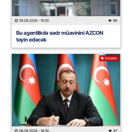
06.08.2026
- 15:00
86
Bu agentlikdə sədr müavinini AZCON
təyin edəcək
Gündəm
06.08.2026
- 14:30
87