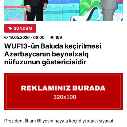
GÜNDƏM
19.05.2026
- 06:00
169
WUF13-ün Bakıda keçirilməsi
Azərbaycanın beynəlxalq
nüfuzunun göstəricisidir
Prezident İlham Əliyevin həyata keçirdiyi xarici siyasət