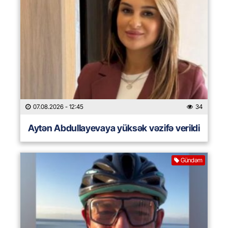
07.08.2026
- 12:45
34
Aytən Abdullayevaya yüksək vəzifə verildi
Gündəm