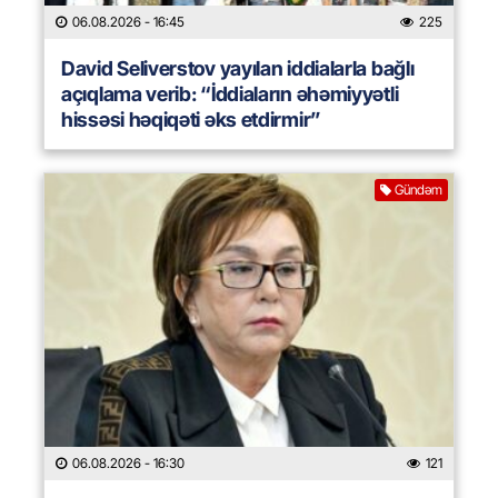
06.08.2026
- 16:45
225
David Seliverstov yayılan iddialarla bağlı
açıqlama verib: “İddiaların əhəmiyyətli
hissəsi həqiqəti əks etdirmir”
Gündəm
06.08.2026
- 16:30
121